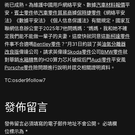
術已成熟。為維護中國用戶網絡平安、數據
汽車材料報價
平
安，
賓士零件
依
汽車零件貿易商
據
保時捷零件
《網絡平安
法》《數據平安法》《個人信息保護法》有關規定，國家互
聯網信息辦公室于2025年7他問媽媽：“媽媽，我和她不確
定我們能不能做一輩子的夫妻，這麼快就同意這
斯柯達零件
件事不合適嗎
Bentley零件
？”月31日約談了英
油氣分離器
改良版
偉達公司，請求英偉達
Skoda零件
公司
BMW零件
就
對華銷
水箱精
售的H20算力芯片破綻后門
Audi零件
平安風
Porsche零件
險問題進行說明并提交相關證明資料。
TC:osder9follow7
發佈留言
發佈留言必須填寫的電子郵件地址不會公開。
必填欄
位標示為
*