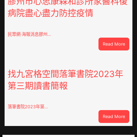
膠州市心思康森和診所家醫科復
價
病院盡心盡力防控疫情
錢
南：
種
誕
民眾網·海報消息膠州…
生
:
Read More
態
膠
葉
州
喝
市
出
心
找九宮格空間落筆書院2023年
文
思
明
第三期讀書簡報
康
味
森
_
和
中
診
國
落筆書院2023年第…
所
網
:
Read More
家
找
醫
九
科
宮