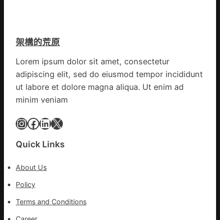
復
格
病
空
院
間
盡
架構的荒原
落
心
筆
盡
Lorem ipsum dolor sit amet, consectetur
書
力
adipiscing elit, sed do eiusmod tempor incididunt
院
防
2023
ut labore et dolore magna aliqua. Ut enim ad
控
年
疫
minim veniam
第
情
三
Instagram
Facebook
LinkedIn
X
期
讀
Quick Links
書
簡
About Us
報
Policy
Terms and Conditions
Career