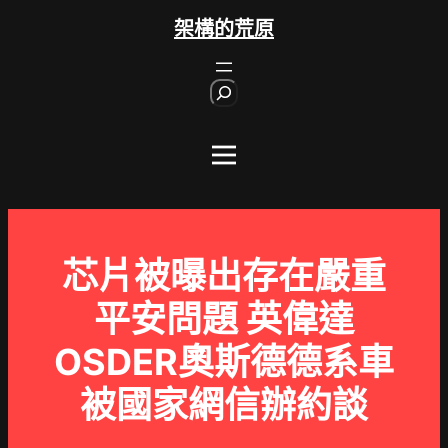
跳
架構的荒原
至
主
S
要
e
內
a
r
容
c
h
芯片被曝出存在嚴重
平安問題 英偉達
OSDER奧斯德德系車
被國家網信辦約談