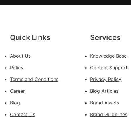
OS
奧
斯
德
汽
Quick Links
Services
車
零
件
About Us
Knowledge Base
訪
Policy
Contact Support
談
｜
Terms and Conditions
Privacy Policy
預
Career
Blog Articles
字
當
Blog
Brand Assets
先
關
Contact Us
Brand Guidelines
口
前