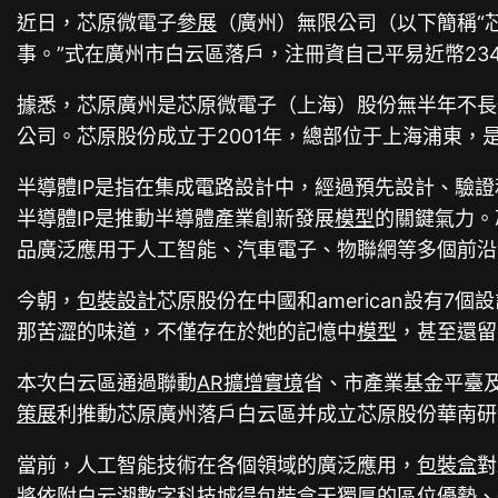
近日，芯原微電子
參展
（廣州）無限公司（以下簡稱“
事。”式在廣州市白云區落戶，注冊資自己平易近幣23
據悉，芯原廣州是芯原微電子（上海）股份無半年不長
公司。芯原股份成立于2001年，總部位于上海浦東，
半導體IP是指在集成電路設計中，經過預先設計、驗
半導體IP是推動半導體產業創新發展
模型
的關鍵氣力。
品廣泛應用于人工智能、汽車電子、物聯網等多個前沿
今朝，
包裝設計
芯原股份在中國和american設有7
那苦澀的味道，不僅存在於她的記憶中
模型
，甚至還留
本次白云區通過聯動
AR擴增實境
省、市產業基金平臺
策展
利推動芯原廣州落戶白云區并成立芯原股份華南研
當前，人工智能技術在各個領域的廣泛應用，
包裝盒
對
將依附白云湖數字科技城得
包裝盒
天獨厚的區位優勢、