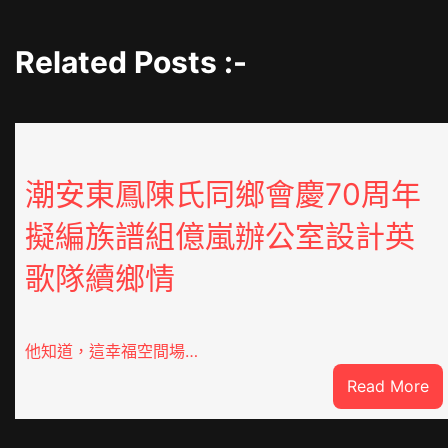
Related Posts :-
潮安東鳳陳氏同鄉會慶70周年
擬編族譜組億嵐辦公室設計英
歌隊續鄉情
他知道，這幸福空間場…
:
Read More
潮
安