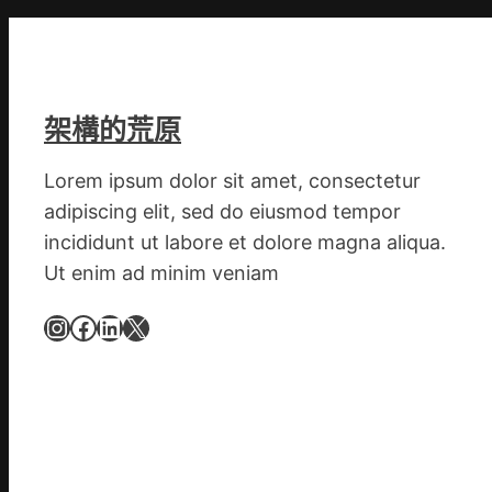
東
鳳
陳
氏
同
架構的荒原
鄉
會
Lorem ipsum dolor sit amet, consectetur
慶
adipiscing elit, sed do eiusmod tempor
70
incididunt ut labore et dolore magna aliqua.
周
Ut enim ad minim veniam
年
擬
Instagram
Facebook
LinkedIn
X
編
族
譜
組
億
嵐