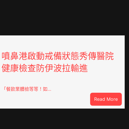
噴鼻港啟動戒備狀態秀傳醫院
健康檢查防伊波拉輸進
「餐飲業體檢等等！如…
:
Read More
噴
鼻
港
啟