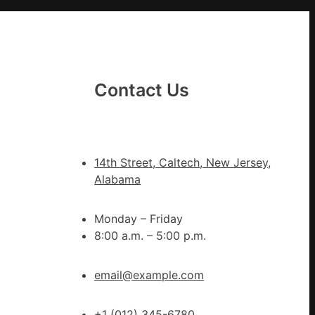
DER
動
戒
備
狀
態
Contact Us
秀
傳
醫
院
14th Street, Caltech, New Jersey,
健
Alabama
康
檢
Monday – Friday
查
8:00 a.m. – 5:00 p.m.
防
、
伊
email@example.com
波
拉
輸
+1 (012) 345-6780