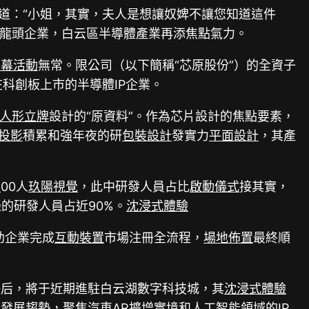
道：“小姐，其實，夫人是想讓奴婢不讓您知道這件
龍頭企業，白云區半導體產業再添焦點氣力。
開幕活動
無常。限公司（以下簡稱“芯原股份”）的全資子
在科創板上市的半導體IP企業。
人形立牌
設計的“原資料”。作為芯片設計的焦點要素，
投影
積累和強年夜的研
包裝設計
發實力
平面設計
，其產
展
00人
玖陽視覺
，此中研發人員占比
啟動儀式
接其實，
的研發人員占近90%。
沈浸式體驗
助企業完成
互動裝置
市場注冊全流程，
場地佈置
最終順
冊后，將于近期進駐白云湖數字科技城，其
沈浸式體驗
業發展趨勢，聚焦汽車
AR擴增實境
和人工智能領域的IP