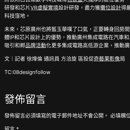
研發和芯片
VR虛擬實境
設計研發，盡力獲
攤位設計
得
科技窪地。
未來，芯原廣州也將藍玉華嘆了口氣，正要轉身回房間
體IP和芯片設計上的優勢，推動廣州集成電路在汽車
吸引和孵
品牌活動
化更多集成電路高低游企業，推動廣
文｜記者 徐煒倫 通訊員 方洽旋 區投促
奇藝果影像
局
TC:08designfollow
發佈留言
發佈留言必須填寫的電子郵件地址不會公開。
必填欄
留言
*