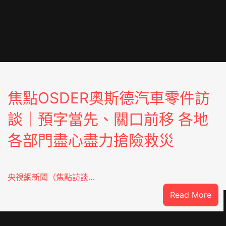
焦點OSDER奧斯德汽車零件訪
談｜預字當先、關口前移 各地
各部門盡心盡力搶險救災
央視網新聞（焦點訪談…
:
Read More
焦
點