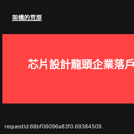
跳
至
架構的荒原
主
要
內
容
芯片設計龍頭企業落戶
requestId:68bf06096a83f0.69384509.