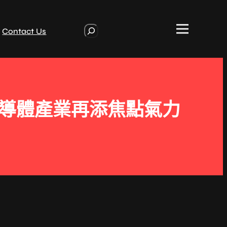
S
Contact Us
e
a
r
c
h
半導體產業再添焦點氣力