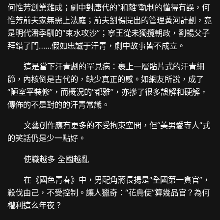
何惟芳創業難成；劇中對唐代的“和離”軌制的懂得有誤，何
惟芳前夫家無需上法庭；前夫劉暢提出的管理黃河計劃，竟
是明代潘季馴的“束水攻沙”；寧王從未獨攬朝政，劉暢父子
拜錯了門……假如忠誠于汗青，劇中故事皆不成立。
這是當下汗青劇的罕見病：裹上一層貼片式的汗青細
節，內核倒是古代的，缺少真正的感。如網友所說，成了
“陋室平裝修”，而概況的“都雅”，亦摻了很多誤解和硬解，
傳佈的不是對的的汗青常識。
文藝創作應有更多的不受拘束空間，但“美男愛寺人”式
的笑話仍是少一點好。
使職越多 全國越亂
在《國色青春》中，男配角蔣長揚是“全國第一貪官”，
殺伐由己，不受控制。讓人獵奇：“花鳥使”算幾品官？為何
權利這么年夜？