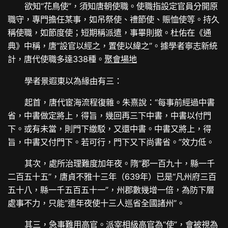
欲知“花鳥使”，須知唐朝使職。使職指設定官員分開原
職守，專門擔任某事，如吊祭使、禮節使、賑恤使等。持久
稱使職，如節度使；短期稱派遣，事畢則撤。杜佑在《通
典》中稱，唐“設官以經之，置使以緯之”。據學者寧志新統
計，唐代使職多達338種。
聚會場地
學者景遐東以為緣由有三：
起首，唐代宦海流程復雜。朱熹說：“每事前經過中書
省，中書做定將上，得旨，幾回再三下中書，中書以付門
下。或有未當，則門下繳駁，又還中書。中書又將上，得
旨，中書又付門下。若可行，門下又下尚書省。”效力低。
其次，處所治理難度加年夜。隋“郡一百九十，縣一千
二百五十五”，唐貞不雅十三年（639年）已是“凡州府三百
五十八，縣一千五百五十一”，州郡數幾增一倍，為防下層
處事不力，只能“遣年夜使十三人巡省全國諸州”。
其三，急事難用高官。派宰相級高官為“使”，會被視為