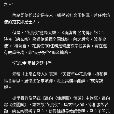
之。”
內諸司使紛歧定是寺人，據學者杜文玉鉤沉，曾任教坊
使的范安即是士人。
但是，“花鳥使”應是太監，《新唐書·呂向傳》記：“……
時帝（唐玄宗）歲遣使采擇全國姝好，內之后宮，號‘花鳥
使’。”概況看，“花鳥使”的任務是幫唐玄宗找美男，實在還
有嚴重任務，非“天子好色”那么簡略。
“花鳥使”牽扯宮廷斗爭
元稹《上陽白發人》寫道：“天寶年中花鳥使，撩花狎
鳥含春思。滿懷墨詔求嬪御，走上高樓半酣醉。”或有誤
解。
據學者許浩然在《呂向〈佳麗賦〉發微》中鉤沉，呂向
寫《佳麗賦》，譏諷設“花鳥使”，唐玄宗大怒，宰相張說苦
勸，唐玄宗選拔了呂向。傅璇琮師長教師發明，呂向于開元