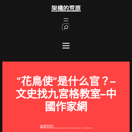
跳
架構的荒原
至
主
S
要
e
內
a
r
容
c
h
“花鳥使”是什么官？–
文史找九宮格教室–中
國作家網
admin
2025 年 3 月 7 日