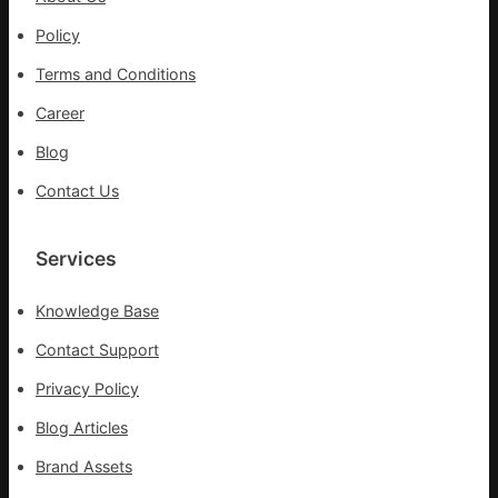
疫
情
Policy
防
Terms and Conditions
控
一
Career
線
Blog
醫
務
Contact Us
職
員
Services
Knowledge Base
Contact Support
Privacy Policy
Blog Articles
Brand Assets