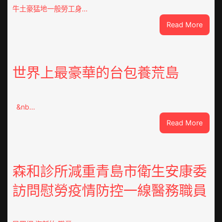
牛土豪猛地一般勞工身…
:
Read More
指
女
友
送
世界上最豪華的台包養荒島
綠
帽
客
&nb…
工
秀
:
Read More
傳
世
醫
界
院
上
費
最
森和診所減重青島市衛生安康委
用
豪
訪問慰勞疫情防控一線醫務職員
梯
華
間
的
暴
台
打
包