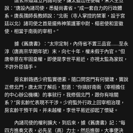
唐玄宗還建立內諸司使，讓太監出任使職，宋人王旦
說：“唐設內諸司使，悉擬尚書省。”成一套自力的行政體
系。唐長孺師長教師說：“北衙（寺人掌控的禁軍，設于宮
廷以北）諸司使之首是擺佈神策護軍中尉、樞密使和宣徽
使，相當于南衙的宰相。”
據《舊唐書》：“太宗定制，內侍省不置三品官……至永
淳（唐高宗早期年號）末，向七十年，權未假于內官。”但
唐帝意在牢固皇權，即便是李世平易近，亦視太監為家奴，
不許外臣插手。
房玄齡路遇少府監竇德素，隨口問宮門有何營建，竇說
正修北門，唐太宗了解后，懟道：“你搞好南衙（宰相擔任
的中心辦公機構）的事就行，我修個北門，跟你有啥關
系？”房玄齡忙表現不干涉。少府監外行政上回宰相治理，
房玄齡干預干與，并未越權，李世平易近卻起了懷疑。
內諸司使的權利擴大，到后來，據《舊唐書》記：“每
四方進奏文表，必先呈（高）力士，然后進御，大事便決