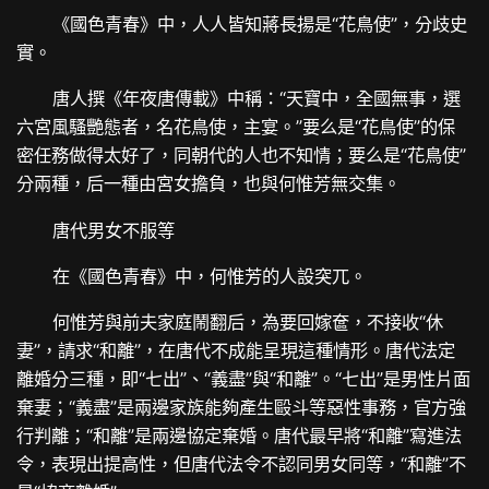
《國色青春》中，人人皆知蔣長揚是“花鳥使”，分歧史
實。
唐人撰《年夜唐傳載》中稱：“天寶中，全國無事，選
六宮風騷艷態者，名花鳥使，主宴。”要么是“花鳥使”的保
密任務做得太好了，同朝代的人也不知情；要么是“花鳥使”
分兩種，后一種由宮女擔負，也與何惟芳無交集。
唐代男女不服等
在《國色青春》中，何惟芳的人設突兀。
何惟芳與前夫家庭鬧翻后，為要回嫁奩，不接收“休
妻”，請求“和離”，在唐代不成能呈現這種情形。唐代法定
離婚分三種，即“七出”、“義盡”與“和離”。“七出”是男性片面
棄妻；“義盡”是兩邊家族能夠產生毆斗等惡性事務，官方強
行判離；“和離”是兩邊協定棄婚。唐代最早將“和離”寫進法
令，表現出提高性，但唐代法令不認同男女同等，“和離”不