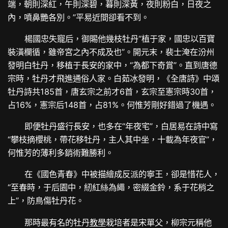
端，朝則深紅，午則深碧，暮則深黃，夜則粉白，日夜之
內，噴鼻艷各別。”平易近間卻看不到。
楊國忠失寵后，御賜他幾枝牡丹“植于家，國忠以百寶
裝潢欄循，雖帝宮之內不成及也”。開元末，裴士淹在汾州
發明白牡丹，移植于長安的家中，“為都下奇賞”。直到唐德
宗時，牡丹才飛進通俗人家。白茹冰發明，《全唐詩》中頌
牡丹詩共185首，唐玄宗之前才6首，玄宗至憲宗時30首，
占16%，憲宗后148首，占81%。何惟芳剛好錯過了機遇。
即便牡丹盛行長安，也多在“年夜宅”，白居易在詩中寫
“攀枝摘櫻桃，帶花移牡丹，主人其中坐，十載為年夜官”，
何惟芳的薄利多銷術難勝利。
在《國色青春》中被描繪成反派的寧王，卻是惜花人，
“至春時，于后園中，紉紅絲為繩，密綴金鈴，系于花梢之
上”，防鳥傷牡丹花。
那時最有名的牡丹
教學
栽培者是宋單父，柳宗元稱他