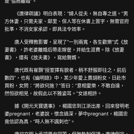
是“協商離婚”。
《唐律疏議》明白表現：“婦人從夫，無自專之道。”男
方休妻，只需夫家、鄰里、保人等在休書上簽字，無需官府
批準，不消女家承認，即具法令效率。
唐人受釋教影響，呈現了“一別兩寬，各生歡樂”式《放
妻書》，許老婆離婚后帶走嫁奩，并給生涯費。除《放妻
書》，還有《放夫書》，寫給贅婿。
唐代既有崔顥“授室擇有貌者，稍不舒服即往之，前后
數四”，也有《幽明錄》中，某少年愛上賣胡粉女，日赴市
買粉，女問：“將欲何施？”答曰：“意相愛樂，不敢自達，
然恒欲相見，故假此以不雅姿耳。”女遂相許。
據《開元天寶遺事》，楊國忠到江浙出差，回來發明老
婆pregnant，老婆說，懷念過深，夢中pregnant，楊國忠
竟信認為真，“時人無不諷刺也”。