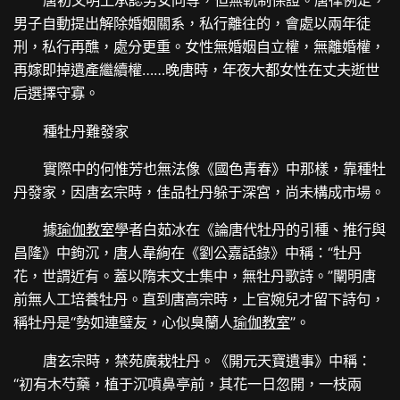
唐初文明上承認男女同等，但無軌制保證。唐律例定，
男子自動提出解除婚姻關系，私行離往的，會處以兩年徒
刑，私行再醮，處分更重。女性無婚姻自立權，無離婚權，
再嫁即掉遺產繼續權……晚唐時，年夜大都女性在丈夫逝世
后選擇守寡。
種牡丹難發家
實際中的何惟芳也無法像《國色青春》中那樣，靠種牡
丹發家，因唐玄宗時，佳品牡丹躲于深宮，尚未構成市場。
據
瑜伽教室
學者白茹冰在《論唐代牡丹的引種、推行與
昌隆》中鉤沉，唐人韋絢在《劉公嘉話錄》中稱：“牡丹
花，世謂近有。蓋以隋末文士集中，無牡丹歌詩。”闡明唐
前無人工培養牡丹。直到唐高宗時，上官婉兒才留下詩句，
稱牡丹是“勢如連璧友，心似臭蘭人
瑜伽教室
”。
唐玄宗時，禁苑廣栽牡丹。《開元天寶遺事》中稱：
“初有木芍藥，植于沉噴鼻亭前，其花一日忽開，一枝兩