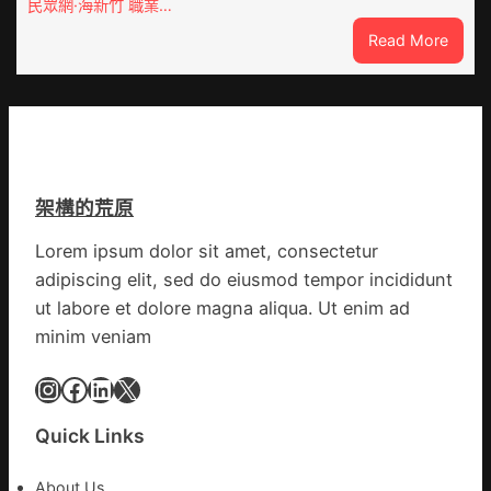
民眾網·海新竹 職業…
性
養
:
Read More
侵
荒
森
島
和
診
所
減
重
架構的荒原
青
島
Lorem ipsum dolor sit amet, consectetur
市
adipiscing elit, sed do eiusmod tempor incididunt
衛
生
ut labore et dolore magna aliqua. Ut enim ad
安
minim veniam
康
委
Instagram
Facebook
LinkedIn
X
訪
問
Quick Links
慰
勞
About Us