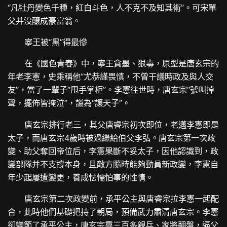
“凡牡丹變色千種，紅白斗色，人不克不及知其術”。可宋單
父并沒釀成豪富翁。
寧王被“黑”得最慘
在《國色青春》中，寧王貪墨、狠毒，原型是唐玄宗的
年老李憲，史乘稱他“尤恭謹畏慎，不曾干議時政及與人交
友”，當了一輩子“甩手掌柜”。李憲往世時，唐玄宗“號叫掉
聲，擺佈皆掩泣”，謚為“讓天子”。
唐玄宗排行老三，其父唐睿宗初次即位，老邁李憲即是
太子，而唐玄宗4歲時被過繼給伯父李弘。唐玄宗第一次政
變、助父奪回帝位后，李憲果斷不妥太子，因他認識到，政
變部隊并不支撐本身，且敵方隨時能夠動員新政變，李憲自
年少起屢遭變更，養成怯懦怕事的性情。
唐玄宗第二次政變前，承平公主與唐睿宗拉李憲一起配
合，此時他們基礎把持了朝局，預備武力肅清唐玄宗。李憲
卻變節了承平公主，唐玄宗靠三百多親兵、家將翻盤，逼父