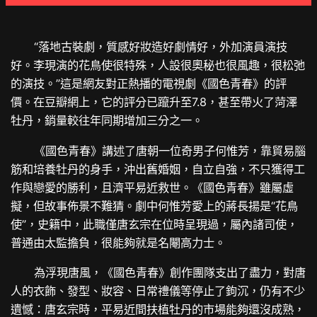
“落地古裝劇，質感好妝造好劇情好，外加演員演技
好。李現演的花鳥使很特殊，人設很奧秘也很風趣，很松弛
的演技。”這是網友對正熱播的電視劇《國色青春》的評
價。在豆瓣網上，它的評分已躥升至7.8，甚至帶火了菏澤
牡丹，銷量較往年同期增加三分之一。
《國色青春》講述了唐朝一位奇男子何惟芳，靠貿易腦
筋和培養牡丹的身手，沖出舊婚姻，自立自強，不只獲得工
作與戀愛的勝利，且濟平易近救世。《國色青春》雖屬虛
擬，但故事佈景不難猜。劇中何惟芳愛上的蔣長揚是“花鳥
使”，史籍中，此職僅唐玄宗在位時呈現過，屬內諸司使，
普通由太監擔負，很能夠就是名閹高力士。
為浮現唐風，《國色青春》創作團隊支出了盡力，對唐
人的衣飾、發型、妝容、日常禮儀等停止了鉤沉，仍有不少
遺憾：唐玄宗時，平易近間扶植牡丹的市場能夠還沒成熟，