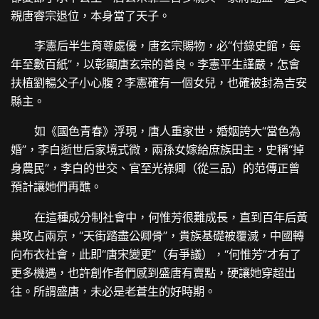
親唐睿宗退位，本身當了天子。
李憲后半生育尊處優，唐玄宗賜物，必“付錄史館，每
年至數百紙”，以彰顯唐玄宗的善良。李憲平生謹嚴，怎會
扶植劉暢父子小心腹？李憲確有一個女兒，也確被封為吉安
縣主。
如《國色青春》浮現，唐人重家世，婚姻誇大“當色為
婚”，李白逝世后家境式微，兩孫女嫁給庶族田主，史稱“掉
身農民”，李白的世交、官至光祿卿（從三品）的范傳正曾
預計讓她們再醮。
在這種成分制社會中，何惟芳很難成長，直到百年后黃
巢攻占兩京，“天街踏盡公卿骨”，貴族基礎被覆滅，中國轉
向布衣社會，此即“唐宋變更”（有爭議），“何惟芳”才有了
更多機遇，也許創作者們感到盛唐有賣點，硬讓她穿超出
往。所謂盛唐，未必是老蒼生的好時期。