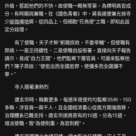
升級，惹起他們的不快。故使職一概無等第，為標明高官成
分，有時賜與兼職。在《國色青春》中，蔣長揚便兼光祿寺
少
瑜伽場地
卿，從四品上，但細勘“花鳥使”之職，即知此設
定分歧理。
有了使職，天子才幹“躬親庶政，不委宰輔”，但使職有
弊病，一是乏持續性，二是使職自設衙署，直接向天子報告
請示，易成“自力王國”，他們監察下層官員，可誰來監察他
們？陳子昂說：“使愈出而全國愈弊，使彌多而全國彌不
寧。”
寺人隨著湊熱烈
唐玄宗時，縣數更多，每道年夜使均勻監察35州、150
多縣，涉官員一兩千人，且全國經濟重心從南方開端南移，
治理體系已難支持，唐玄宗遂將原有的10道，分為15道，
增派使職，致“為使則重，為官則輕”。