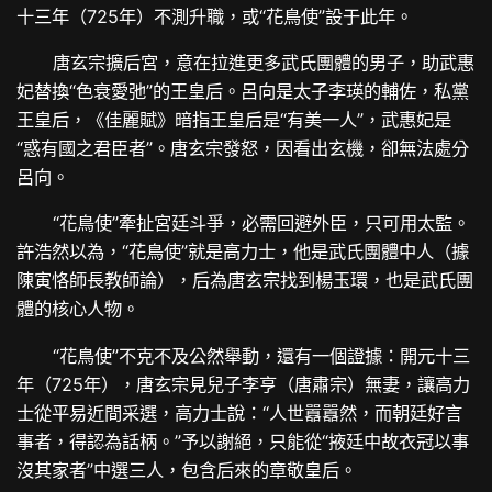
十三年（725年）不測升職，或“花鳥使”設于此年。
唐玄宗擴后宮，意在拉進更多武氏團體的男子，助武惠
妃替換“色衰愛弛”的王皇后。呂向是太子李瑛的輔佐，私黨
王皇后，《佳麗賦》暗指王皇后是“有美一人”，武惠妃是
“惑有國之君臣者”。唐玄宗發怒，因看出玄機，卻無法處分
呂向。
“花鳥使”牽扯宮廷斗爭，必需回避外臣，只可用太監。
許浩然以為，“花鳥使”就是高力士，他是武氏團體中人（據
陳寅恪師長教師論），后為唐玄宗找到楊玉環，也是武氏團
體的核心人物。
“花鳥使”不克不及公然舉動，還有一個證據：開元十三
年（725年），唐玄宗見兒子李亨（唐肅宗）無妻，讓高力
士從平易近間采選，高力士說：“人世囂囂然，而朝廷好言
事者，得認為話柄。”予以謝絕，只能從“掖廷中故衣冠以事
沒其家者”中選三人，包含后來的章敬皇后。