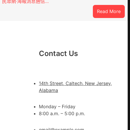
民眾網·海報消息通信…
:
Read More
戰
爭
街
道：
新
Contact Us
時
期
文
明
14th Street, Caltech, New Jersey,
森
Alabama
和
診
所
Monday – Friday
家
8:00 a.m. – 5:00 p.m.
醫
科
email@example.com