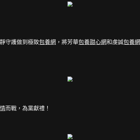
靜守護做到極致
包養網
，將芳華
包養甜心網
和虔誠
包養
情
而戰，為黨獻禮！