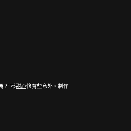
嗎？”蔡
甜心
修有些意外。制作