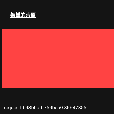
跳
至
架構的荒原
主
要
內
容
requestId:68bbddf759bca0.89947355.