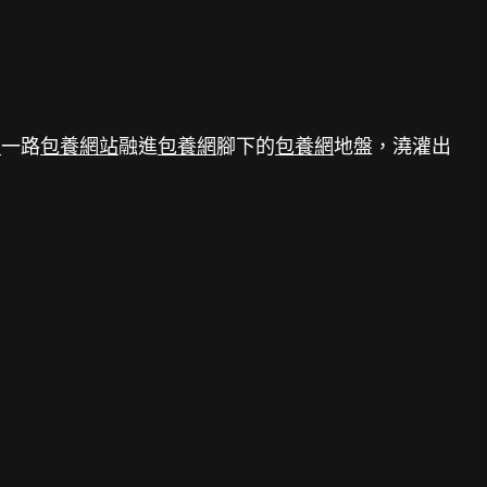
網
一路
包養網站
融進
包養網
腳下的
包養網
地盤，澆灌出