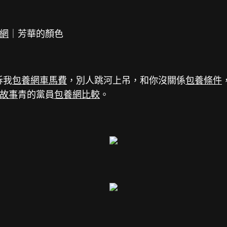
網
｜芳華的顏色
訴我
包養網車馬費
，別人跳河上吊，和你沒關係
包養條件
故事
青的黨員
包養網比較
。