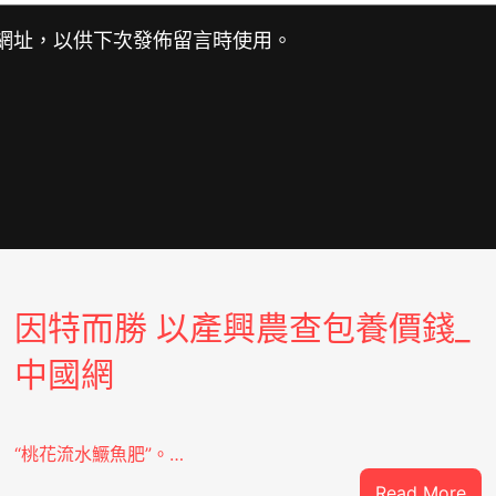
網址，以供下次發佈留言時使用。
因特而勝 以產興農查包養價錢_
中國網
“桃花流水鱖魚肥”。…
:
Read More