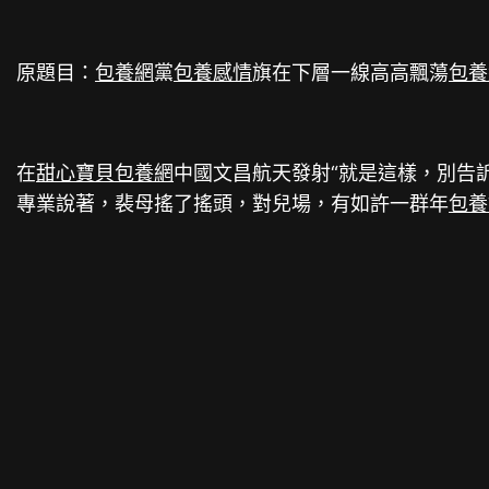
原題目：
包養網
黨
包養感情
旗在下層一線高高飄蕩
包養
在
甜心寶貝包養網
中國文昌航天發射“就是這樣，別告
專業說著，裴母搖了搖頭，對兒場，有如許一群年
包養