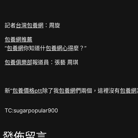
記者
台灣包養網
：周旋
包養網推薦
“
包養網
你知道什
包養網心得
麼？”
包養俱樂部
報道員：張藝 周琪
新“
包養價格ptt
除了我
包養網
們兩個，這裡沒有
包養網
TC:sugarpopular900
發佈留言