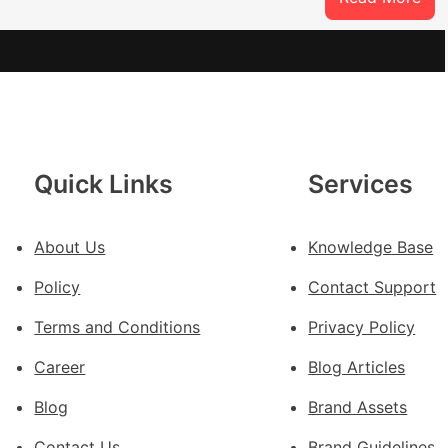
oJIUYI
因
特
而
勝
以
產
興
Quick Links
Services
農
查
包
About Us
Knowledge Base
養
Policy
Contact Support
價
錢
Terms and Conditions
Privacy Policy
_
Career
Blog Articles
中
國
Blog
Brand Assets
網
Contact Us
Brand Guidelines