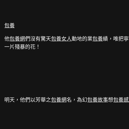
包養
他
包養網
們沒有驚天
包養女人
動地的業
包養
績，唯把寧
一片殘暴的花！
明天，他們以芳華之
包養網
名，為幻
包養故事
想
包養感