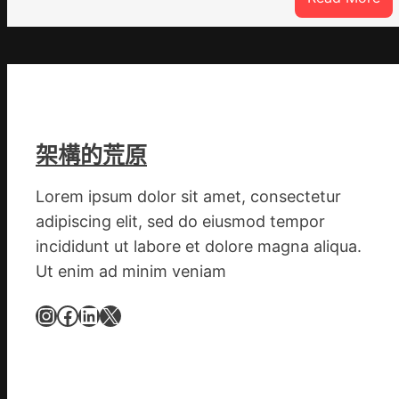
Vl
俱
意
翻
修
設
架構的荒原
計
g
Lorem ipsum dolor sit amet, consectetur
|
我
adipiscing elit, sed do eiusmod tempor
在
incididunt ut labore et dolore magna aliqua.
鏈
Ut enim ad minim veniam
博
會
Instagram
Facebook
LinkedIn
X
挑
戰
拼
出