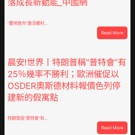
落成長新動能_中國網
JIUYI
俱
意
豪
“農地進市”激活鄉村…
宅
:
Read More
設
“到
計
九
轉
宮
移
格
晨安!世界丨特朗普稱“普特會”有
滯
聚
留
25％幾率不勝利；歐洲催促以
會
貨
農
船
OSDER奧斯德材料報價色列停
地
進
建新的假寓點
市”
激
活
特朗普說“普特會”有…
村
落
:
Read More
成
晨