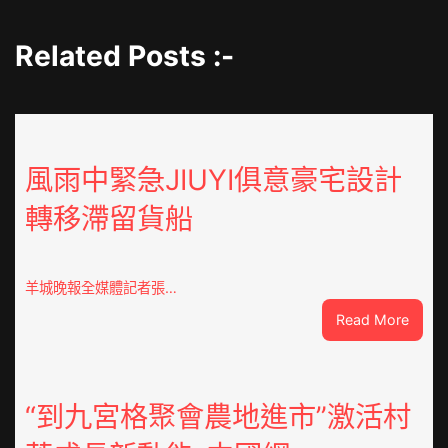
Related Posts :-
風雨中緊急JIUYI俱意豪宅設計
轉移滯留貨船
羊城晚報全媒體記者張…
:
Read More
風
雨
中
緊
“到九宮格聚會農地進市”激活村
急