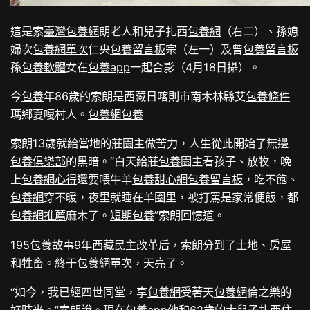
這是索
臺灣包養網
朗老人和兒子扎西
包養網
（右二）、孫媳
婦次
包養網單次
仁央
包養留言板
宗（左一）及曾
包養留言板
孫
包養軟體
女在
包養app
一起合影（4月18日攝）。
今
包養
年86歲的索朗是西藏日喀則市南木林縣艾
包養條件
瑪鄉夏嘎村人。
包養網
包養
索朗13歲就給當地的莊園主做苦力，人生從此開始了無邊
包養俱樂部
的黑暗。“白天給莊
包養
園主看孩子、放牧，晚
上
包養網心得
還要喂牛羊
包養甜心網
包養留言板
，吃不飽、
包養網
穿不暖，夜里就睡在羊圈里，被打罵是家常便飯，都
包養網推薦
麻木了。
短期包養
”索朗回憶道。
195
包養故事
9年西藏民主改革后，索朗分到了土地、房屋
和牲畜。終于
包養網單次
，天亮了。
“如今，我已經四世同堂，享
包養網
受著天
包養網
倫之樂的