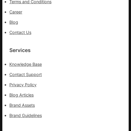
Terms and Conditions
催
促
Career
以
Blog
OSDE
奧
Contact Us
斯
德
材
Services
料
報
Knowledge Base
價
色
Contact Support
列
Privacy Policy
停
建
Blog Articles
新
Brand Assets
的
假
Brand Guidelines
寓
點