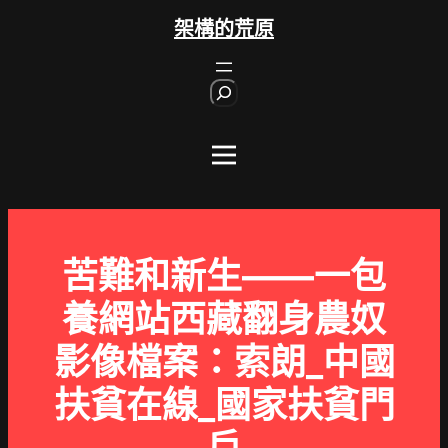
跳
架構的荒原
至
主
S
要
e
內
a
r
容
c
h
苦難和新生——一包
養網站西藏翻身農奴
影像檔案：索朗_中國
扶貧在線_國家扶貧門