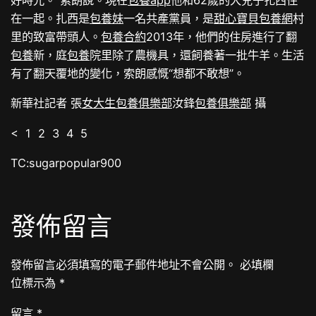
好時光。”索朗說。現在
包養app
他和62歲的大兒子扎西住
在一起。扎西是
包養妹
一名共產黨員，是
甜心寶貝包養網
村
里的致富帶頭人。
包養合約
2013年，他們的住房進行了翻
包養
新，庭
包養
院里除了農機具，還飼養著一批牛羊。生活
有了翻天覆地的變化，索朗感慨“想都不敢想”。
新華社記者 張
女大生包養俱樂部
汝鋒
包養俱樂部
攝
< 1 2 3 4 5
TC:sugarpopular900
發佈留言
發佈留言必須填寫的電子郵件地址不會公開。
必填欄
位標示為
*
留言
*