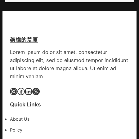
長
安!
新
世
動
界
能
丨
_
特
中
架構的荒原
朗
國
普
網
Lorem ipsum dolor sit amet, consectetur
稱
adipiscing elit, sed do eiusmod tempor incididunt
“普
特
ut labore et dolore magna aliqua. Ut enim ad
會”
minim veniam
有
25％
Instagram
Facebook
LinkedIn
X
幾
率
Quick Links
不
勝
About Us
利；
歐
Policy
洲