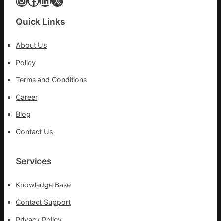
Instagram
Facebook
LinkedIn
X
體
檢
Quick Links
變
風
About Us
險
可
Policy
超
Terms and Conditions
過
10%
Career
Blog
Contact Us
Services
Knowledge Base
Contact Support
Privacy Policy