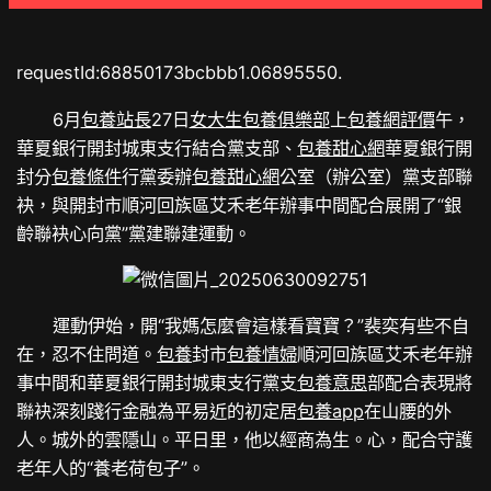
requestId:68850173bcbbb1.06895550.
6月
包養站長
27日
女大生包養俱樂部
上
包養網評價
午，
華夏銀行開封城東支行結合黨支部、
包養甜心網
華夏銀行開
封分
包養條件
行黨委辦
包養甜心網
公室（辦公室）黨支部聯
袂，與開封市順河回族區艾禾老年辦事中間配合展開了“銀
齡聯袂心向黨”黨建聯建運動。
運動伊始，開“我媽怎麼會這樣看寶寶？”裴奕有些不自
在，忍不住問道。
包養
封市
包養情婦
順河回族區艾禾老年辦
事中間和華夏銀行開封城東支行黨支
包養意思
部配合表現將
聯袂深刻踐行金融為平易近的初定居
包養app
在山腰的外
人。城外的雲隱山。平日里，他以經商為生。心，配合守護
老年人的“養老荷包子”。