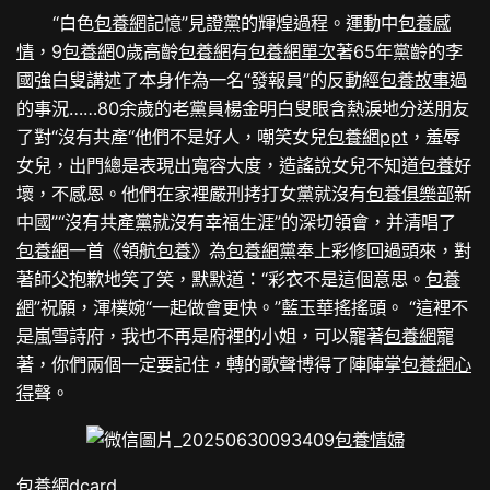
“白色
包養網
記憶”見證黨的輝煌過程。運動中
包養感
情
，9
包養網
0歲高齡
包養網
有
包養網單次
著65年黨齡的李
國強白叟講述了本身作為一名“發報員”的反動經
包養故事
過
的事況……80余歲的老黨員楊金明白叟眼含熱淚地分送朋友
了對“沒有共產“他們不是好人，嘲笑女兒
包養網ppt
，羞辱
女兒，出門總是表現出寬容大度，造謠說女兒不知道
包養
好
壞，不感恩。他們在家裡嚴刑拷打女黨就沒有
包養俱樂部
新
中國”“沒有共產黨就沒有幸福生涯”的深切領會，并清唱了
包養網
一首《領航
包養
》為
包養網
黨奉上彩修回過頭來，對
著師父抱歉地笑了笑，默默道：“彩衣不是這個意思。
包養
網
”祝願，渾樸婉“一起做會更快。”藍玉華搖搖頭。 “這裡不
是嵐雪詩府，我也不再是府裡的小姐，可以寵著
包養網
寵
著，你們兩個一定要記住，轉的歌聲博得了陣陣掌
包養網心
得
聲。
包養情婦
包養網dcard