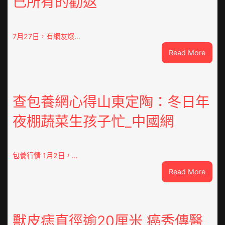
已所有的勸返
7月27日，有網友爆…
:
Read More
“老
頭
樂”
排
查包養網心得山東定陶：冬日年
隊
夜棚蔬菜生孩子忙_中國網
上
高
速？
內
包養行情 1月2日，…
蒙
:
Read More
古
查
高
包
速
養
回
網
獸皮痣直徑逾20厘米 癌秀傳醫
OSDE