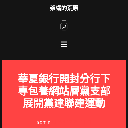
跳
架構的荒原
至
主
S
要
e
內
a
r
容
c
h
華夏銀行開封分行下
專包養網站層黨支部
展開黨建聯建運動
admin
2025 年 7 月 28 日