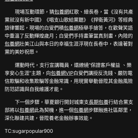
現場互動環節，猜
包養網
紅歌、繪長卷，當《沒有共產
黨就沒有新中國》《唱支山歌給黨聽》《捍衛黃河》等經典
旋律響起，現場的白叟們積
包養網
極舉手搶答，在歡聲笑語
中重溫了反動輝煌歲月；白叟們手持畫筆當真刻畫，內陸的
包養網
壯美江山與本日的幸福生涯浮現在長卷中，表達著對
黨的美妙祝愿。
運動時代，支行宣講職員，還繚繞“保證客戶權益 、樂
享安心生涯”主題，向
包養網VIP
白叟們講授反洗錢、嚴防電
信欺騙和收集欺騙等金融常識，用現實舉動晉陞其金融風險
防范認識與自我維護才能。
下一個步驟，華夏銀行開封城東支
長期包養
行結合黨支
部將以
包養網
此為契機，進一個
包養網
步驟融進社區鄰里，
深化聯建共建，晉陞養老金融辦事效能。
TC:sugarpopular900