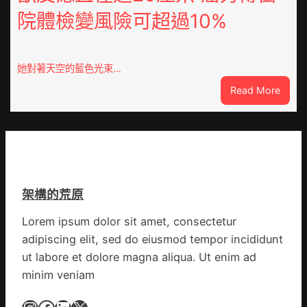
心
奧
院體檢變風險可超過10%
得
斯
山
德
東
零
定
件
她對著天空的藍色光束…
陶：
商
:
Read More
冬
應：
獸
日
已
皮
年
所
痣
夜
有
直
棚
的
徑
蔬
勸
逾
菜
返
架構的荒原
20
生
厘
孩
Lorem ipsum dolor sit amet, consectetur
米
子
adipiscing elit, sed do eiusmod tempor incididunt
癌
忙
秀
ut labore et dolore magna aliqua. Ut enim ad
_
傳
中
minim veniam
醫
國
院
網