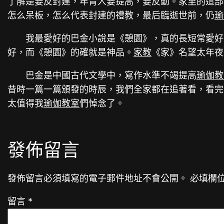
了解是要反封建，年青人要提高，要反動。家里的這部
怎么呆板，怎么代表封建的禮教，最后臨逝世前，仍
瑜
我最愛好的巴金小說是《憩園》，真的長短常愛好
好，而《憩園》的確就是神品。
家教
《家》名望太年夜
巴金是中國古代文學中，寫作水準不竭提高
瑜伽教
昔時一篇一篇頒發的時辰，我們全家都在追著看，看完
太值得我
瑜伽教室
們悼念了。
發佈留言
發佈留言必須填寫的電子郵件地址不會公開。
必填欄
留言
*