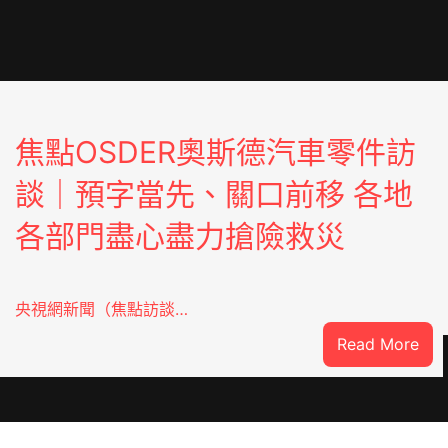
焦點OSDER奧斯德汽車零件訪
談｜預字當先、關口前移 各地
各部門盡心盡力搶險救災
央視網新聞（焦點訪談…
:
Read More
焦
點
OS
奧