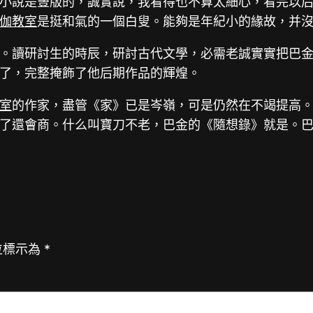
小說是豎版的，誠實說，我看得也不算太細心，看完以
伽教室
是挺和氣的一個白叟。能夠是年紀小的緣故，并
。讀研討生的時辰，研討古代文學，必需老誠實實把巴
了，完整掩飾了他后期作品的輝煌。
室
的作家，盡管《家》已是岑嶺，可是仍然在不竭提高
了還會商。什么叫寶刀不老，巴金的《隨想錄》就是。巴
位標示為
*