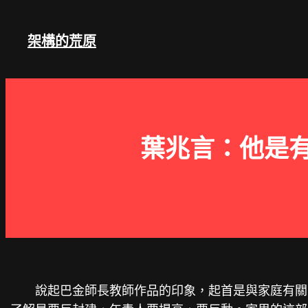
跳
至
架構的荒原
主
要
內
容
葉兆言：他是有
說起巴金師長教師作品的印象，起首是與家庭有關