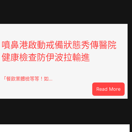
噴鼻港啟動戒備狀態秀傳醫院
健康檢查防伊波拉輸進
「餐飲業體檢等等！如…
:
Read More
噴
鼻
港
啟
DER
動