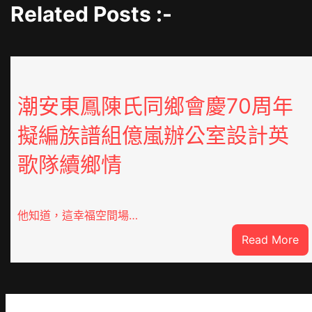
Related Posts :-
潮安東鳳陳氏同鄉會慶70周年
擬編族譜組億嵐辦公室設計英
歌隊續鄉情
他知道，這幸福空間場…
:
Read More
潮
安
東
鳳