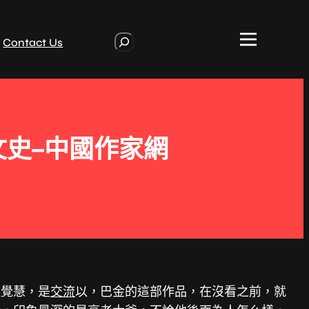
S
Contact Us
e
a
r
c
h
文史–中國作家網
起覺慧，是
交流
以，巴金的這部作品，在沒看之前，就