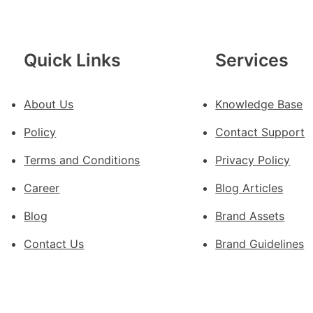
斯
德
汽
Quick Links
Services
車
零
件
About Us
Knowledge Base
訪
Policy
Contact Support
談
｜
Terms and Conditions
Privacy Policy
預
Career
Blog Articles
字
當
Blog
Brand Assets
先
關
Contact Us
Brand Guidelines
口
前
移
各