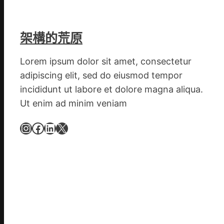
陳
氏
同
架構的荒原
鄉
會
Lorem ipsum dolor sit amet, consectetur
慶
adipiscing elit, sed do eiusmod tempor
70
incididunt ut labore et dolore magna aliqua.
周
Ut enim ad minim veniam
年
擬
Instagram
Facebook
LinkedIn
X
編
族
譜
組
億
嵐
辦
公