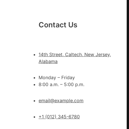
戒
備
狀
態
Contact Us
秀
傳
醫
院
14th Street, Caltech, New Jersey,
健
Alabama
康
檢
Monday – Friday
查
8:00 a.m. – 5:00 p.m.
防
、
伊
email@example.com
波
拉
輸
+1 (012) 345-6780
進