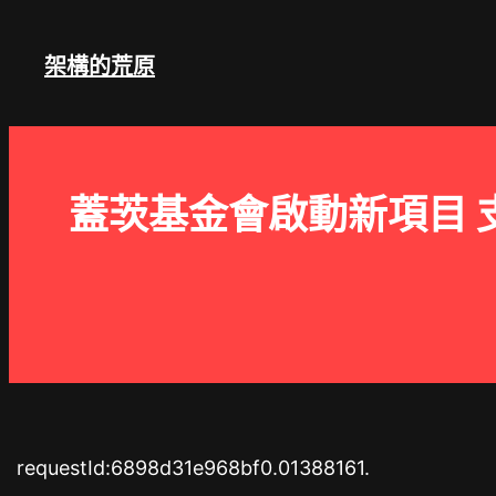
跳
至
架構的荒原
主
要
內
容
蓋茨基金會啟動新項目 
requestId:6898d31e968bf0.01388161.