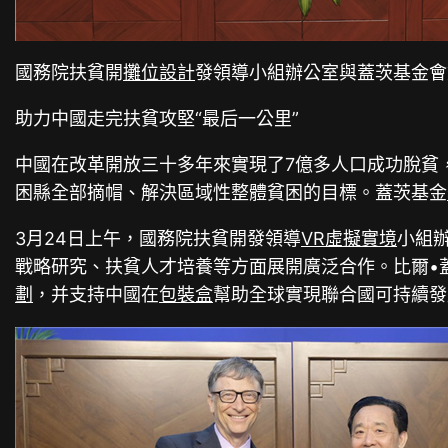
國務院扶貧開
攤位設計
發領導小組辦公室與蓋茨基金會
助力中國走完扶貧攻堅“最后一公里”
中國在改革開放三十多年來實現了7億多人口成功脫貧
困縣全部摘帽、解決區域性整體貧困的目標。蓋茨基金
3月24日上午，國務院扶貧開發領導
VR虛擬實境
小組
戰略研究、扶貧人才培養等方面展開廣泛合作。比爾•
劃
，并支持中國在
包裝盒
幫助全球實現聯合國可持續發