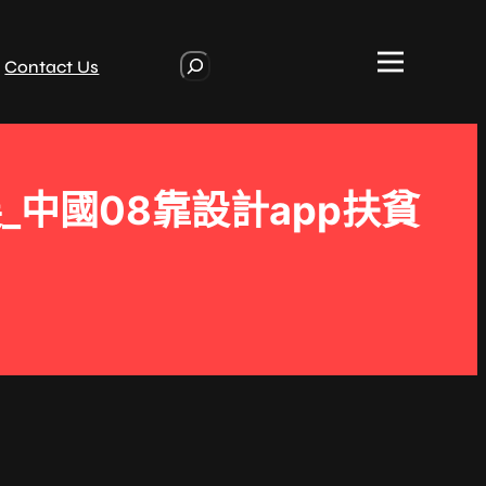
S
Contact Us
e
a
r
c
h
中國08靠設計app扶貧