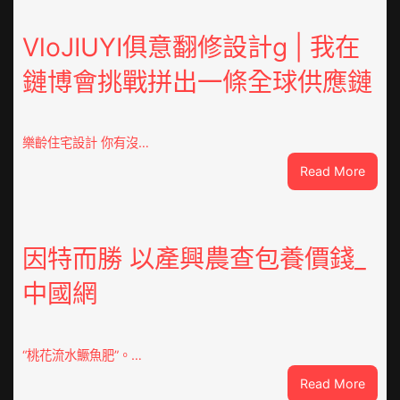
VloJIUYI俱意翻修設計g | 我在
鏈博會挑戰拼出一條全球供應鏈
樂齡住宅設計 你有沒…
:
Read More
VloJI
俱
意
翻
因特而勝 以產興農查包養價錢_
修
中國網
設
計
g
|
“桃花流水鱖魚肥”。…
我
:
Read More
在