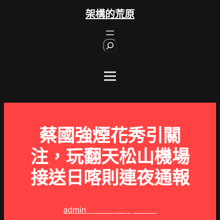
跳
架構的荒原
至
主
S
要
e
內
a
r
容
c
h
蔡國強煙花秀引關
注，玩翻天松山機場
接送日喀則連夜通報
admin
2025 年 9 月 22 日