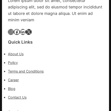
Lorem ipsum dolor sit amet, consectetur
明
adipiscing elit, sed do eiusmod tempor incididunt
森
和
ut labore et dolore magna aliqua. Ut enim ad
診
minim veniam
所
家
Instagram
Facebook
LinkedIn
X
醫
科
Quick Links
實
行
About Us
站
防
Policy
疫
Terms and Conditions
步
隊
Career
高
Blog
舉
旗
Contact Us
號
的
湊