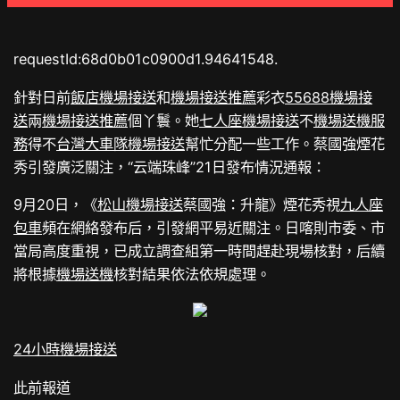
requestId:68d0b01c0900d1.94641548.
針對日前
飯店機場接送
和
機場接送推薦
彩衣
55688機場接
送
兩
機場接送推薦
個丫鬟。她
七人座機場接送
不
機場送機服
務
得不
台灣大車隊機場接送
幫忙分配一些工作。蔡國強煙花
秀引發廣泛關注，“云端珠峰”21日發布情況通報：
9月20日，《
松山機場接送
蔡國強：升龍》煙花秀視
九人座
包車
頻在網絡發布后，引發網平易近關注。日喀則市委、市
當局高度重視，已成立調查組第一時間趕赴現場核對，后續
將根據
機場送機
核對結果依法依規處理。
24小時機場接送
此前報道