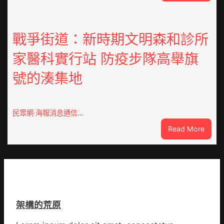
因
鏈
特
博
而
會
勝
戰爭街道：新時期文明森和診所
挑
以
戰
家醫科實行站 防疫步隊高舉旗
產
拼
興
出
號的湊集地
農
一
查
條
包
全
養
民眾網·海報消息通信…
球
價
供
:
Read More
錢
應
戰
_
鏈
爭
中
街
國
道：
網
新
時
架構的荒原
期
文