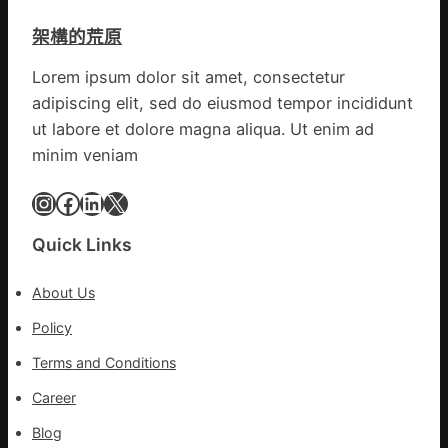
續
戒
先、
鄉
架構的荒原
備
關
情
狀
口
Lorem ipsum dolor sit amet, consectetur
態
前
adipiscing elit, sed do eiusmod tempor incididunt
秀
移
傳
ut labore et dolore magna aliqua. Ut enim ad
各
醫
地
minim veniam
院
各
健
Instagram
Facebook
LinkedIn
X
部
康
門
檢
盡
Quick Links
查
心
防
盡
About Us
伊
力
波
Policy
搶
拉
險
Terms and Conditions
輸
救
進
災
Career
Blog