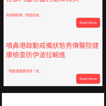
會
慶
70
央視網新聞（焦點訪談…
周
:
Read More
年
焦
擬
點
編
OSDE
族
奧
噴鼻港啟動戒備狀態秀傳醫院健
譜
斯
組
康檢查防伊波拉輸進
德
億
汽
嵐
車
辦
零
「餐飲業體檢等等！如…
公
件
室
:
Read More
訪
設
噴
談
計
鼻
｜
英
港
預
歌
啟
字
隊
動
當