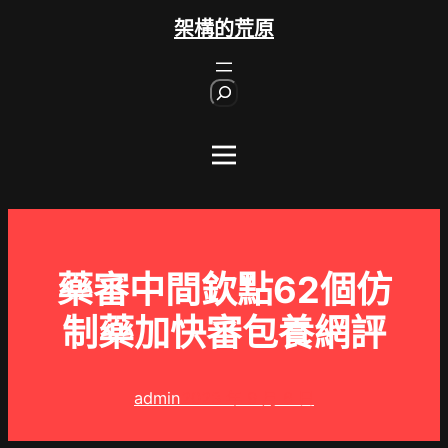
跳
架構的荒原
至
主
S
要
e
內
a
r
容
c
h
藥審中間欽點62個仿
制藥加快審包養網評
admin
2023 年 9 月 6 日