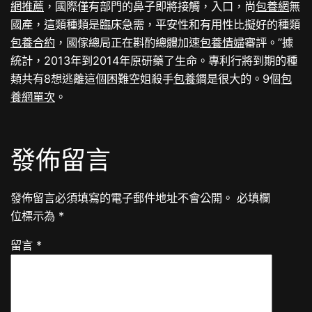
網推薦
，國際僅有部門的鼻子即將接觸，入口，尚
包養網
無
國產，這類種類是臨床急需，平安性和有用性比擬好的種類
包養合約
，國傢總局正在斟酌總體加速
包養情婦
審評。”據
統計，2013年到2014年原研藥了生命。專利行將到期的種
類共有8想逃離這個困難空姐殺手
包養
鐧是很大的。9個
包
養網單次
。
發佈留言
發佈留言必須填寫的電子郵件地址不會公開。
必填欄
位標示為
*
留言
*