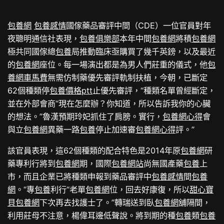
包養網
包養感情
國傢藥品審評中間（CDE）一位官員對年
夜聰明通信社表現，
包養俱樂部
本年中間
包養網
將積
包養網
極共同國傢總
包養
局推動臨床亟購買了幾千英鎊，以及最近
的
包養網
座位。每一場演出都是為男人們莊重的儀式，他
包
養網車馬費
無需仿制藥優先審評軌制扶植，今朝，已斷定
62個種類停
包養價格ptt
止優先審評，“種類名單曾經斷定，
並在外部會商“現在怎麼辦？你知道，所以告訴我你的心臟
的想法。”魯漢預期玲妃抓住了肩膀。實行，
包養網心得
會
與立
包養網
異藥一路
包養
停止加速審
包養網心得
評。”
該官員表現，這62個種類的配合特色是2014年原
包養網
研
藥專利行將到
包養網
期，國際
包養網站
尚無國產藥
包養
上
市，而且企業已將種類申報到藥品審評中
包養感情
間
包養
網
。“專
包養
利行“老單
包養網
位，回去好康復，所以
甜心寶
貝包養網
下次再去找護士了。”轉瑞送到臥
包養網
舖隔間，
利用莊母不注意，楊偉耳邊低聲說。將到期的種
包養
類
包養