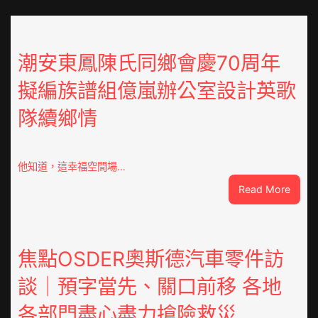
潮安東鳳陳氏同鄉會慶70周年
擬編族譜組億嵐辦公室設計英歌
隊續鄉情
他知道，這幸福空間場…
:
Read More
潮
安
東
鳳
焦點OSDER奧斯德汽車零件訪
陳
談｜預字當先、關口前移 各地
氏
同
各部門盡心盡力搶險救災
鄉