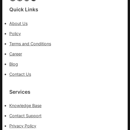
體
檢
Quick Links
變
風
About Us
險
可
Policy
超
Terms and Conditions
過
10%
Career
Blog
Contact Us
Services
Knowledge Base
Contact Support
Privacy Policy