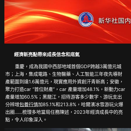
經濟新亮點帶來成長信念和底氣
重慶，成為我國中西部地域首個GDP跨越3萬億元城
市；上海，集成電路、生物醫藥、人工智能三年夜先導財
產範圍到達1.6萬億元，現實應用外資創汗青新高；安徽，
聚力打造car “首位財產”，car 產量增加48.1%，新動力car
產量增加60.5%；黑龍江，招待游客多少數字、游玩支出
分辨增
包養行情
加85.1%和213.8%，哈爾濱冰雪游玩火爆
出圈……梳理多地當局任務陳述，2023年經濟成長中的亮
點，令人印象深入。