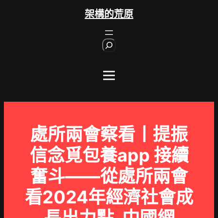
跳
架構的荒原
至
主
S
要
e
內
a
r
容
c
h
處所兩會察看丨提振
信念覓包養app 接續
奮斗——從處所兩會
看2024年經濟社會成