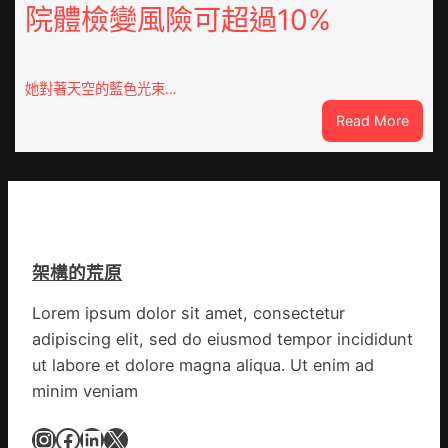
院體檢變風險可超過10%
得
斯
山
德
東
零
定
件
她對著天空的藍色光束…
陶：
商
:
Read More
冬
應：
獸
日
已
皮
年
所
痣
夜
有
直
棚
的
徑
蔬
勸
逾
菜
返
架構的荒原
20
生
厘
孩
Lorem ipsum dolor sit amet, consectetur
米
子
adipiscing elit, sed do eiusmod tempor incididunt
癌
忙
秀
ut labore et dolore magna aliqua. Ut enim ad
_
傳
中
minim veniam
醫
國
院
Instagram
Facebook
LinkedIn
X
網