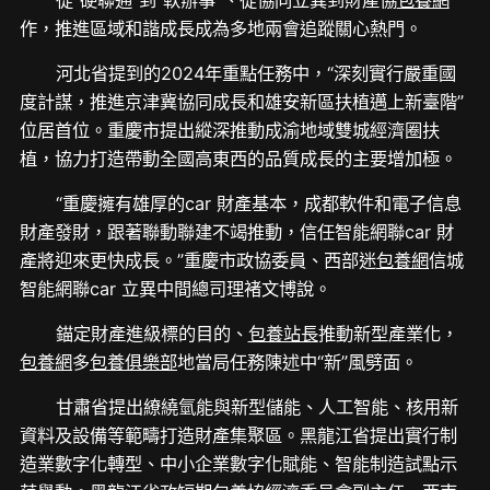
作，推進區域和諧成長成為多地兩會追蹤關心熱門。
河北省提到的2024年重點任務中，“深刻實行嚴重國
度計謀，推進京津冀協同成長和雄安新區扶植邁上新臺階”
位居首位。重慶市提出縱深推動成渝地域雙城經濟圈扶
植，協力打造帶動全國高東西的品質成長的主要增加極。
“重慶擁有雄厚的car 財產基本，成都軟件和電子信息
財產發財，跟著聯動聯建不竭推動，信任智能網聯car 財
產將迎來更快成長。”重慶市政協委員、西部迷
包養網
信城
智能網聯car 立異中間總司理褚文博說。
錨定財產進級標的目的、
包養站長
推動新型產業化，
包養網
多
包養俱樂部
地當局任務陳述中“新”風劈面。
甘肅省提出繚繞氫能與新型儲能、人工智能、核用新
資料及設備等範疇打造財產集聚區。黑龍江省提出實行制
造業數字化轉型、中小企業數字化賦能、智能制造試點示