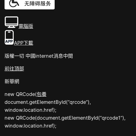
電腦版
APP下載
版權一切 中國internet消息中間
前往頂部
新華網
new QRCode(
包養
document.getElementById(“qrcode”),
window.location.href);
new QRCode(document.getElementById(“qrcode1”),
window.location.href);