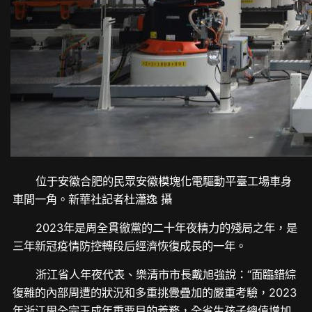
位于安徽合肥的民眾安徽模塊化電驅動平臺工場車身
車間一角。新華社記者杜瀟逸 攝
2023年是周全貫徹黨的二十年夜精力的殘局之年，是
三年新冠疫情防控轉段后經濟恢復成長的一年。
浙江省人年夜代表、樂清市市長戴旭強說：“面臨錯綜
復雜的內部周遭的狀況和多重挑釁疊加的嚴重考驗，2023
年浙江周全完玉成年重要目的義務，全省生孩子總值增加