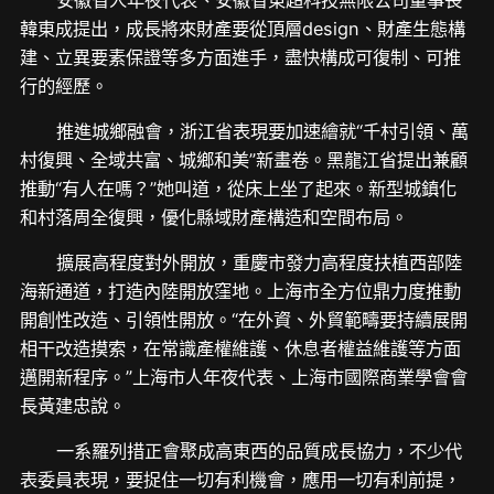
安徽省人年夜代表、安徽省東超科技無限公司董事長
韓東成提出，成長將來財產要從頂層design、財產生態構
建、立異要素保證等多方面進手，盡快構成可復制、可推
行的經歷。
推進城鄉融會，浙江省表現要加速繪就“千村引領、萬
村復興、全域共富、城鄉和美”新畫卷。黑龍江省提出兼顧
推動“有人在嗎？”她叫道，從床上坐了起來。新型城鎮化
和村落周全復興，優化縣域財產構造和空間布局。
擴展高程度對外開放，重慶市發力高程度扶植西部陸
海新通道，打造內陸開放窪地。上海市全方位鼎力度推動
開創性改造、引領性開放。“在外資、外貿範疇要持續展開
相干改造摸索，在常識產權維護、休息者權益維護等方面
邁開新程序。”上海市人年夜代表、上海市國際商業學會會
長黃建忠說。
一系羅列措正會聚成高東西的品質成長協力，不少代
表委員表現，要捉住一切有利機會，應用一切有利前提，