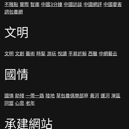
不雅點
實際
智庫
中國3分鐘
中國訪談
中國網評
中國要害
詞
包養網
文明
文明
文創
藝術
時髦
游玩
悅讀
平易近躲
西醫
中網藝云
國情
國情
助殘
一帶一路
陸地
草
包養俱樂部
原
黃河
運河
灣區
同盟
心思
老年
承建網站