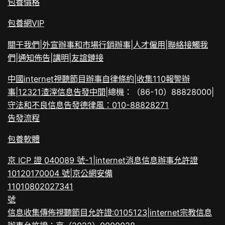
包養價格
包養網VIP
關于我們
|
外宣辦事和市場行銷辦事
|
人才僱用
|
聯絡接觸我
們
|
通知佈告
|
講明
|
友誼鏈接
中國internet視聽節目辦事自律條約
|
收集110報警辦
事
|
12321渣滓信息告發中間
|
總機：（86-10）88828000
|
守法和不良信息告發德律風：010-88828271
告發流程
包養軟體
京 ICP 證 040089 號-1
|
internet消息信息辦事允許證
10120170004 號
|
京公網安備
11010802027341
號
信息收集傳佈視聽節目允許證:0105123
|
internet宗教信息