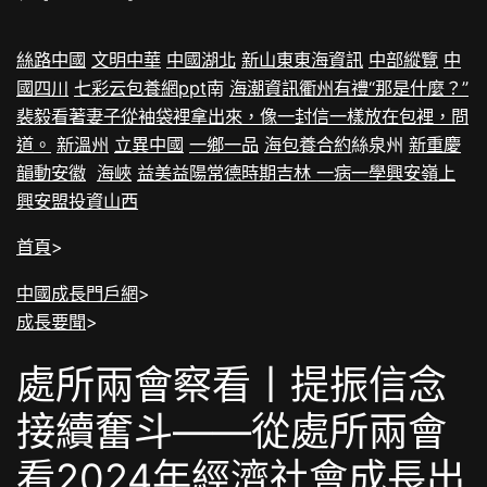
絲路中國
文明中華
中國湖北
新山東
東海資訊
中部縱覽
中
國四川
七彩云
包養網ppt
南
海潮資訊
衢州有禮“那是什麼？”
裴毅看著妻子從袖袋裡拿出來，像一封信一樣放在包裡，問
道。
新溫州
立異中國
一鄉一品
海
包養合約
絲泉州
新重慶
韻動安徽
海峽
益美益陽
常德
時期吉林
一病一學
興安嶺上
興安盟
投資山西
首頁
>
中國成長門戶網
>
成長要聞
>
處所兩會察看丨提振信念
接續奮斗——從處所兩會
看2024年經濟社會成長出