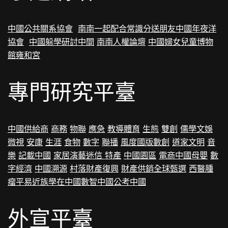
中國公共關系協會
南南一起配合常識分送朋友
中國年夜洋
協會
中國躲學研討中間
南南人權論壇
中國婦女兒童博物
館
雍和宮
專門研究平臺
中國供給商
商務
物聯
應急
教導
體育
生態
雙創
儒學
文娛
微視
安康
生涯
食物
數字
聯播
風度
國版數創
道家文明
音
樂
記載中國
家居
演藝
迷信
特產
中國園區
電商中國
母嬰
數
字經濟
中國溯源
村落財產復興
財產供銷
全球甄選
西醫腫
瘤
平易近族
學在中國
數智中國
公考中國
外宣平臺