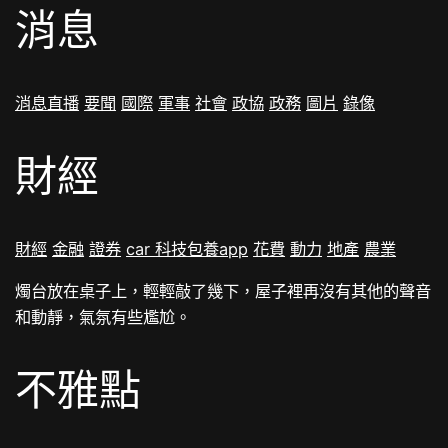
消息
消息
直播
要聞
國際
軍事
社會
政協
政務
圖片
錄像
財經
財經
金融
證券
car
科技
包養app
花費
動力
地產
農業
燭台放在桌子上，輕輕敲了幾下，屋子裡再沒有其他的聲音
和動靜，氣氛有些尷尬。
不雅點