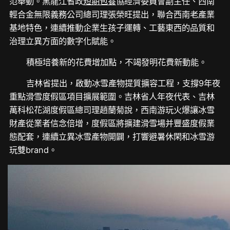
范舉動。黑龍江省政
短期包養
協經濟委員會副主任、西南
輕合金無限義務公司總司理張榮旺提出，聯合西南老產業
基地特色，連續推動企業生孩子運轉、工藝東西的品質和
治理立異方面的數字化賦能。
積極培養新的花費增加點，不竭發明花費新動能。
吉林省提出，啟動冰雪產物提質擴容工程，支撐9年夜
重點滑雪度假區項目擴展範圍。吉林省人年夜代表、吉林
萬科松花湖度假區總司理趙蘭菊說，西南游玩火爆讓冰雪
財產從業者信念倍增，度假區將擴建滑雪場并豐盛度假業
態配套，連續立異冰雪產物開闢，打響避暑休閑和冰雪游
玩雙brand。