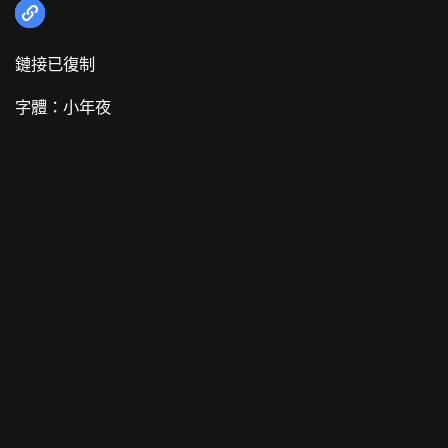
鏈接已復制
字體：
小
年夜