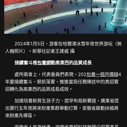
2024年1月5日，游客在哈爾濱冰雪年夜世界游玩（無
人機照片）。新華社記者王建威 攝
接續奮斗推
包養網
動高東西的品質成長
處所兩會上，代表委員們表現，202
包養一個月價錢
4
年要接續奮斗、狠抓落實，推進當局任務陳述中的真招實
招轉化為高東西的品質成長成效。
加速培養新質生孩子力、提早布局新賽道，廣東省提
出實行五年夜將來財產集群舉動打算，安徽省啟動扶植將
來財產先導區。