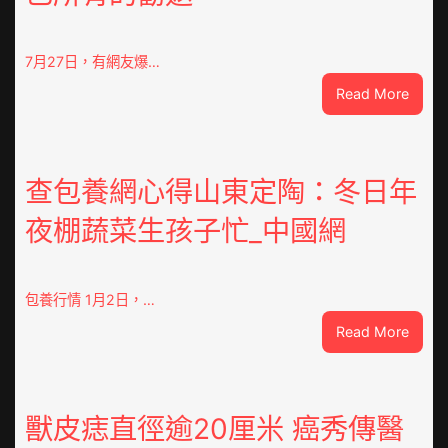
7月27日，有網友爆…
:
Read More
“老
頭
樂”
排
查包養網心得山東定陶：冬日年
隊
夜棚蔬菜生孩子忙_中國網
上
高
速？
內
包養行情 1月2日，…
蒙
:
Read More
古
查
高
包
速
養
回
網
獸皮痣直徑逾20厘米 癌秀傳醫
OSDE
心
奧