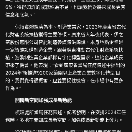
6%。獲得如許的成就殊為不易，也讓我們對將來成長更有
信念和底氣。”
保持實體經濟為本、制造業當家，2023年廣東省古代
化財產系統扶植獲得主要停頓。廣東省人年夜代表、伊之
密股份無限公司智能制造參謀陳洪錦說，本身地點企業是
一家智能設備制造企業，跟著廣東推動古代化財產系統扶
植，浩繁制造業企業都稀有字化轉型需求，這給企業成長
帶來了機會。他表現：“看到廣東省當局任務陳述中提出的
2024年‘新推進9200家範圍以上產業企業數字化轉型’目
的，我們覺得很振奮，
包養
要捉住機會，在市場中有更多
作為。”
開闢新空間加強成長新動能
梳理處所當局任務陳述，記者發明，在安排2024年任
務時，多地在開闢成長新空間，加強成長新動能上發力。
從“硬聯通”到“軟辦事”、從協同立異到財產協
包養網