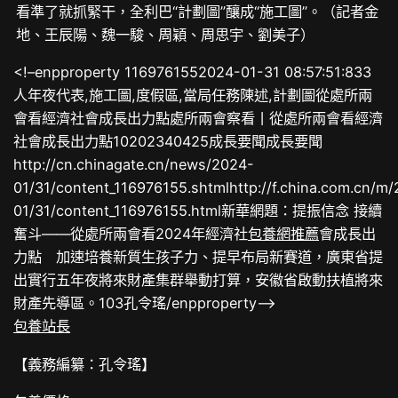
看準了就抓緊干，全利巴“計劃圖”釀成“施工圖”。（記者金
地、王辰陽、魏一駿、周穎、周思宇、劉美子）
<!–enpproperty 1169761552024-01-31 08:57:51:833
人年夜代表,施工圖,度假區,當局任務陳述,計劃圖從處所兩
會看經濟社會成長出力點處所兩會察看丨從處所兩會看經濟
社會成長出力點10202340425成長要聞成長要聞
http://cn.chinagate.cn/news/2024-
01/31/content_116976155.shtmlhttp://f.china.com.cn/m
01/31/content_116976155.html新華網題：提振信念 接續
奮斗——從處所兩會看2024年經濟社
包養網推薦
會成長出
力點 加速培養新質生孩子力、提早布局新賽道，廣東省提
出實行五年夜將來財產集群舉動打算，安徽省啟動扶植將來
財產先導區。103孔令瑤/enpproperty–>
包養站長
【義務編纂：孔令瑤】