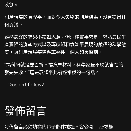
收割。
測產現場的袁隆平，面對令人失望的測產結果，沒有提出任
何異議。
雖然最終的結果不盡如人意，但這種實事求是、緊貼農民生
產實際的測產方式以及專家組和袁隆平展現的嚴謹的科學態
度，讓測產現場每
德系車零件
一個人印象深刻。
“搞科研就是要百折不撓
汽車材料
，科學家最不應該害怕的
就是失敗。”這是袁隆平此前經常說的一句話。
TC:osder9follow7
發佈留言
發佈留言必須填寫的電子郵件地址不會公開。
必填欄