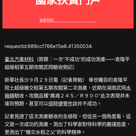
國家扶貧門戶
admin
2025 年 8 月 14 日
requestId:689ccf766e15e8.41350034.
臺北汽車材料
（原題：一次“不成功”的成功測產——袁隆平
超級稻第五期攻關武岡驗收側記）
新華社長沙９月２９日電（記者周勉） 舉世矚目的袁隆平
院士超級雜交稻第五期攻關第二次測產，近期在湖南武岡
水
箱精
驗收。攻關品種“廣湘２４Ｓ／Ｒ９００”此次表現并未
達到預期，甚至可以
保時捷零件
說并不成功。
記者見證了這次測產驗收的全過程，但從另一個角度看，這
又是一次成功的測產，測出了科學家對待科學的嚴謹態度，
更測出了“雜交水稻之父”的科學精神。