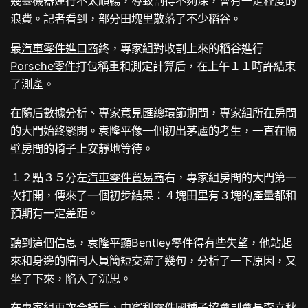
幾臺機器運行不太順暢，導致割得不夠深，會有一定程度的
浪費。記者看到，部分田塊里散落了不少稻谷。
最
汽車零件進口商
終，專家組對收割上來的稻谷進行
Porsche零件
打包稱重和測定計算后，在上午１１時許結束
了測產。
在隨后數據分析、專家意見匯總環節期間，專家組所在房間
的大門始終緊閉。袁隆平像一個初出茅廬的考生，一直在隔
壁房間的椅子上安靜地等待。
１２點３５分左
汽車零件貿易商
右，專家組房間的大門第一
次打開，傳來了一個初步結果：４塊田里有３塊的產量都和
預期有一定差距。
聽到這個信息，袁隆平顯
Bentley零件
得有些失望，他站起
來和身邊的陪同人員簡短交流了幾句，分析了一下原因，又
坐了下來，陷入了沉思。
在專家組再次合議后，中
賓利零件
國種子協會副會長李立秋