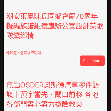
基
斯
坦
潮安東鳳陳氏同鄉會慶70周年
部
擬編族譜組億嵐辦公室設計英歌
長：
全
隊續鄉情
球
文
明
倡
他知道，這幸福空間場…
議
:
Read More
凝
潮
集
安
人
東
類
鳳
焦點OSDER奧斯德汽車零件訪
文
陳
明
談｜預字當先、關口前移 各地
氏
共
同
JIUYI
各部門盡心盡力搶險救災
鄉
俱
會