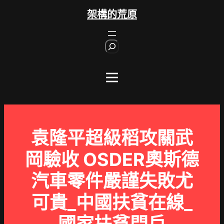
跳
架構的荒原
至
主
S
要
e
內
a
r
容
c
h
袁隆平超級稻攻關武
岡驗收 OSDER奧斯德
汽車零件嚴謹失敗尤
可貴_中國扶貧在線_