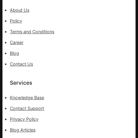
鄉
關
情
About Us
口
前
Policy
移
Terms and Conditions
各
地
Career
各
Blog
部
門
Contact Us
盡
心
盡
Services
力
搶
Knowledge Base
險
救
Contact Support
災
Privacy Policy
Blog Articles