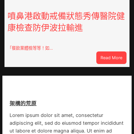
編
OSDE
族
奧
噴鼻港啟動戒備狀態秀傳醫院健
譜
斯
組
康檢查防伊波拉輸進
德
億
汽
嵐
車
辦
零
「餐飲業體檢等等！如…
公
件
室
:
Read More
訪
設
噴
談
計
鼻
｜
英
港
預
歌
啟
字
隊
動
當
續
戒
先、
鄉
架構的荒原
備
關
情
狀
口
Lorem ipsum dolor sit amet, consectetur
態
前
adipiscing elit, sed do eiusmod tempor incididunt
秀
移
傳
ut labore et dolore magna aliqua. Ut enim ad
各