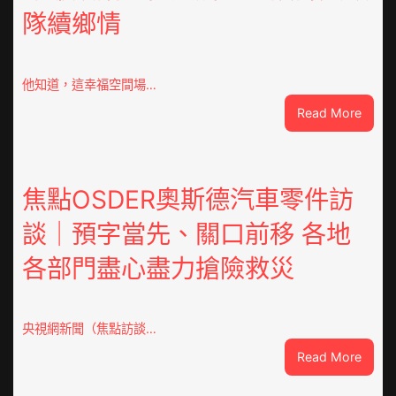
隊續鄉情
他知道，這幸福空間場…
:
Read More
潮
安
東
鳳
焦點OSDER奧斯德汽車零件訪
陳
談｜預字當先、關口前移 各地
氏
同
各部門盡心盡力搶險救災
鄉
會
慶
70
央視網新聞（焦點訪談…
周
:
Read More
年
焦
擬
點