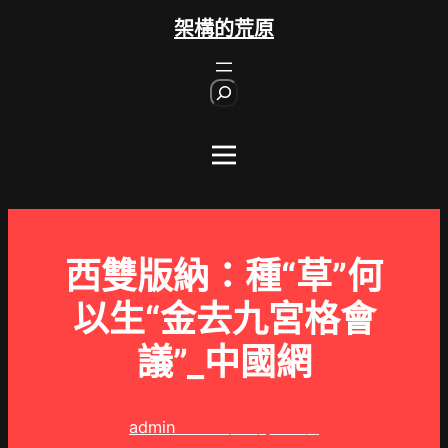
跳
架構的荒原
至
主
S
要
e
內
a
r
容
c
h
西雙版納：種“草”何
以生“金去九宮格會
議”_中國網
admin
2025 年 2 月 20 日