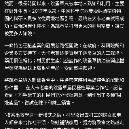
然而，很長時間以來，跳蚤草只被本地人熟知和利用，主要
在野外生長。2017年以來，中國科學院西雙版納熱帶植物
園的科研人員多次從周邊地區引種，最終在大卡老寨試種成
功，實現規模化種植，為跳蚤草打開更大的利用空間，讓其
被更多人知曉。
一條特色種植產業的發展新路徑開啟：在政府、科研院所和
企業多方支持下，大卡老寨逐步實現了跳蚤草的人工栽培、
藥用價值轉化；村民們生產制
訪談
作的跳蚤草精油被開
小樹
屋
發成為驅蚊止癢系列產品，受到市場歡迎。
將跳蚤草縫入刺繡香包中、裝進帶有
時租
民族特色的配飾和
掛件里……在大卡老寨的跳蚤草農民種植專業合作社，記者
看到，巧手能干的村民們充分發揮創意，制作出了多種“周
邊產品”，嘗試在線下和線上銷售。
“摸索出
教學
這一新模式之后，村里沒出去打工的婦女和老
人都會來合作社干活，賺錢補貼家用，努力將致富之路越走