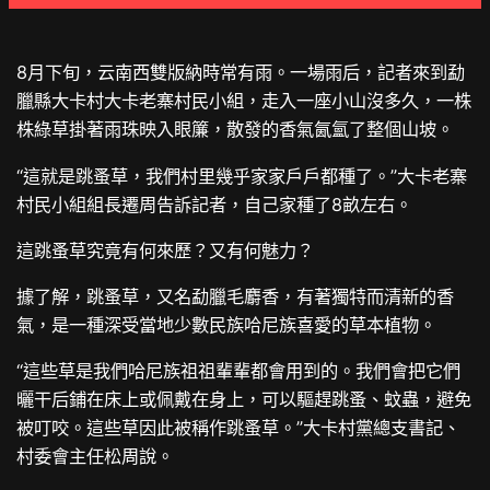
8月下旬，云南西雙版納時常有雨。一場雨后，記者來到勐
臘縣大卡村大卡老寨村民小組，走入一座小山沒多久，一株
株綠草掛著雨珠映入眼簾，散發的香氣氤氳了整個山坡。
“這就是跳蚤草，我們村里幾乎家家戶戶都種了。”大卡老寨
村民小組組長遷周告訴記者，自己家種了8畝左右。
這跳蚤草究竟有何來歷？又有何魅力？
據了解，跳蚤草，又名勐臘毛麝香，有著獨特而清新的香
氣，是一種深受當地少數民族哈尼族喜愛的草本植物。
“這些草是我們哈尼族祖祖輩輩都會用到的。我們會把它們
曬干后鋪在床上或佩戴在身上，可以驅趕跳蚤、蚊蟲，避免
被叮咬。這些草因此被稱作跳蚤草。”大卡村黨總支書記、
村委會主任松周說。