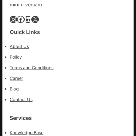
醫
地
minim veniam
院
各
健
Instagram
Facebook
LinkedIn
X
部
康
門
檢
盡
Quick Links
查
心
防
盡
About Us
伊
力
波
Policy
搶
拉
險
Terms and Conditions
輸
救
進
災
Career
Blog
Contact Us
Services
Knowledge Base