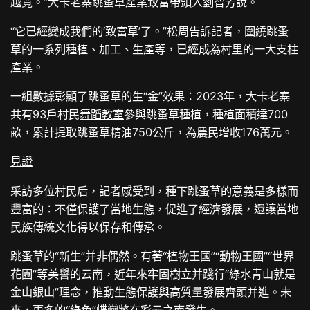
越寬。”大卡老寨跳蚤草產業致富帶頭人劉智芳說。
“它已經變成我們的‘致富草’了。”松周告訴記者，圍繞跳蚤
草的一系列種植、加工、生產等，已經成為村里的一大支柱
產業。
一組數據彰顯了跳蚤草的生“金”效果：2023年，大卡老寨
共有93戶村民
舞蹈教室
參與跳蚤草種植，種植面積達700
畝，累計提取跳蚤草精油750公斤，為農民增收176萬元。
見證
采訪多位村民后，記者感受到，種下跳蚤草的意義是多樣而
豐富的：不僅保護了當地生態，促進了經濟發展，還讓當地
民族傳統文化得以保存和傳承。
跳蚤草的“新生”并非偶然。有著“植物王國”“動物王國”“世界
花園”等美譽的云南，近年來牢固樹立并踐行“綠水青山就是
金山銀山”理念，推動生態保護與高質量發展齊頭并進。未