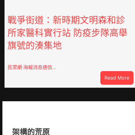
戰爭街道：新時期文明森和診
所家醫科實行站 防疫步隊高舉
旗號的湊集地
民眾網·海報消息通信…
:
Read More
戰
爭
街
道
新
時
期
架構的荒原