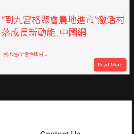
“到九宮格聚會農地進市”激活村
落成長新動能_中國網
“農地進市”激活鄉村…
:
Read More
“到
九
宮
格
聚
YI
會
農
地
進