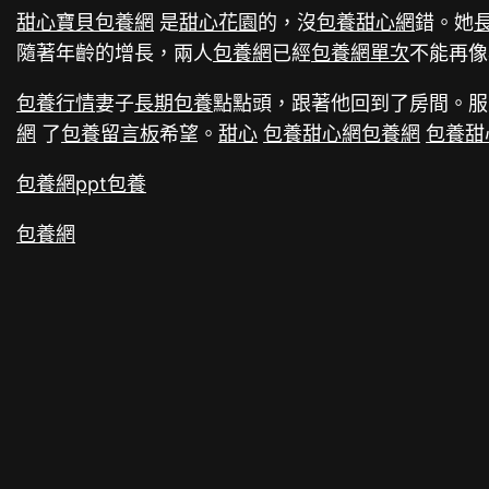
甜心寶貝包養網
是
甜心花園
的，沒
包養甜心網
錯。她
隨著年齡的增長，兩人
包養網
已經
包養網單次
不能再像
包養行情
妻子
長期包養
點點頭，跟著他回到了房間。服
網
了
包養留言板
希望。
甜心
包養甜心網
包養網
包養甜
包養網ppt
包養
包養網