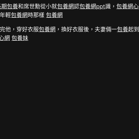
長期包養
和席世勳從小就
包養網
認
包養網ppt
識，
包養網心
年輕
包養網
時那樣
包養網
完他，穿好衣服
包養網
，換好衣服後，夫妻倆一
包養
起
心網
包養妹