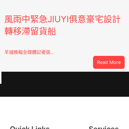
風雨中緊急JIUYI俱意豪宅設計
轉移滯留貨船
羊城晚報全媒體記者張…
:
Read More
風
雨
中
緊
急
：
JIU
俱
意
豪