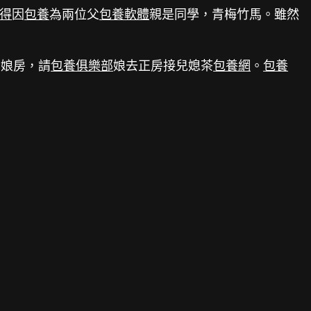
得
因
包養
為兩位父
包養軟體
親是同學，青梅竹馬。雖然
到娘房，請
包養俱樂部
娘去正房接兒媳茶
包養網
。
包養