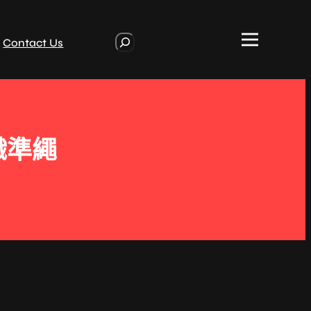
S
Contact Us
e
a
r
c
h
織準繩