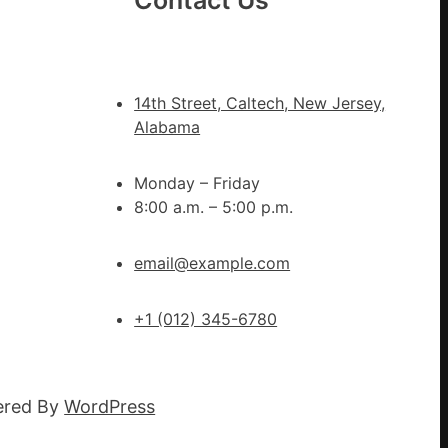
Contact Us
市”
激
活
村
14th Street, Caltech, New Jersey,
落
Alabama
成
長
Monday – Friday
新
8:00 a.m. – 5:00 p.m.
動
能
email@example.com
_
中
國
+1 (012) 345-6780
網
ered By
WordPress