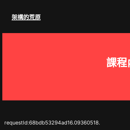
跳
至
架構的荒原
主
要
內
容
課程
requestId:68bdb53294ad16.09360518.