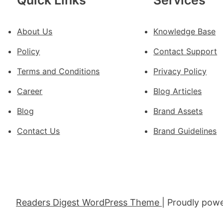
Quick Links
Services
宅
設
About Us
Knowledge Base
計
轉
Policy
Contact Support
移
滯
Terms and Conditions
Privacy Policy
留
Career
Blog Articles
貨
船
Blog
Brand Assets
Contact Us
Brand Guidelines
Readers Digest WordPress Theme
| Proudly pow