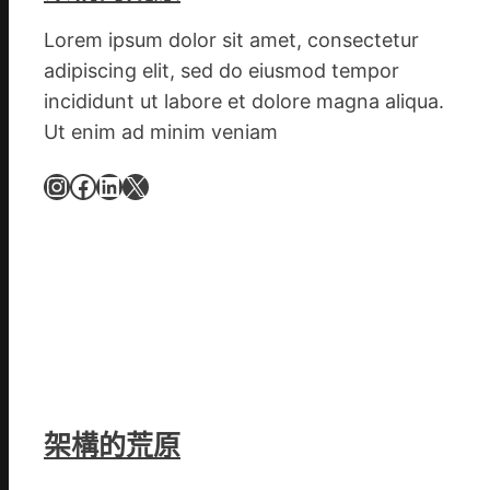
文
明
Lorem ipsum dolor sit amet, consectetur
森
adipiscing elit, sed do eiusmod tempor
和
incididunt ut labore et dolore magna aliqua.
診
Ut enim ad minim veniam
所
家
Instagram
Facebook
LinkedIn
X
醫
科
實
行
站
防
疫
步
隊
架構的荒原
高
舉