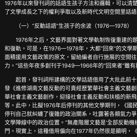
1976年以來發刊詞的話語生孩子方法和邏輯，可以
了文學成長之下的權利爭取以及新時代文明空間里話語
（一）“反動話語”生孩子的余波（1976—1978）
1976年之后，文藝界面對著文學軌制恢復重建
和復軌。可是，在1976—1978年，大都“回來”的
面積援用文藝政策的原文，留給編者自行施展的空間往
力。”這些年夜多創刊于1949—1966年的“回來
起首，發刊詞所建構的文學話語借用了大批此前十
發《進修湖南文藝反動的可貴經歷繁華社會主義文藝創
華社會主義文藝創作，迎接社會主義反動和扶植的新飛
等。此中，比擬1976年后停刊的其他文學期刊，《國
停刊自己就糾纏了復雜的政治關系，吐露著各類氣力爭
文學陣線中的政治位置。“無產階層文藝是‘全部反動機
門。現實上，這種借用偏向在1977年仍然很是顯明，