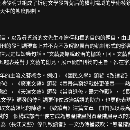
清楚地發明其組成了折射文學發聲背后的權利場域的學術棱
天生的態度限制。
的題目，以及尋覓新的文先生產途徑和標的目的的題目，由
文學期刊的發刊詞現實上并不克不及解脫曩昔的軌制形式的影
往只是短短幾句話。“文藝要擺脫政治的枷鎖，回回文藝
者”雖有興趣表達對于文藝的創見，展示開辦刊物的主旨，卻
年的主流文藝概念。例如，《國民文學》頒發《致讀者
作》，《廣東文藝》頒發《春景無窮好戰鼓更催春——
騰》，《天津文藝》頒發《當真進修，盡力作戰》，《
民文學》頒發的停刊詞更仰仗政治話語的助力，也更能表
取文藝領地的陳跡。《致讀者》這篇文章一開首就以最
械的一個構成部門’”“使它成為無產階層對資產階層專政
《為〈長江文藝〉停刊致讀者》一文仍傳播鼓吹：“無產階層