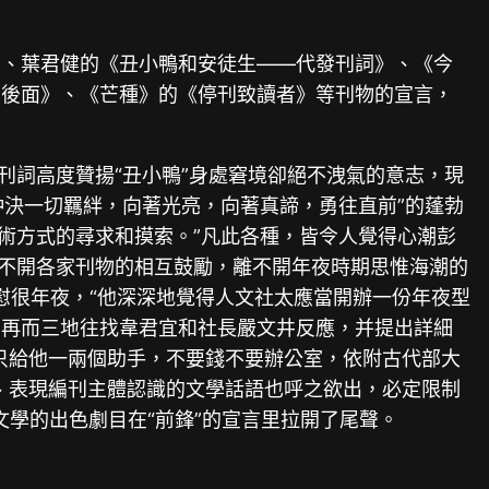
》、葉君健的《丑小鴨和安徒生——代發刊詞》、《今
的後面》、《芒種》的《停刊致讀者》等刊物的宣言，
刊詞高度贊揚“丑小鴨”身處窘境卻絕不洩氣的意志，現
沖決一切羈絆，向著光亮，向著真諦，勇往直前”的蓬勃
藝術方式的尋求和摸索。”凡此各種，皆令人覺得心潮彭
離不開各家刊物的相互鼓勵，離不開年夜時期思惟海潮的
慰很年夜，“他深深地覺得人文社太應當開辦一份年夜型
，再而三地往找韋君宜和社長嚴文井反應，并提出詳細
只給他一兩個助手，不要錢不要辦公室，依附古代部大
、表現編刊主體認識的文學話語也呼之欲出，必定限制
文學的出色劇目在“前鋒”的宣言里拉開了尾聲。