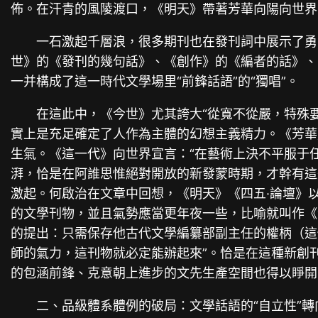
佈。在汗青的風陵渡口，《明天》帶著芳華向陽向世界
一石激起千層浪，很多期刊也在發刊詞中展示了勇
世》的《發刊的幾句話》、《創作》的《編者的話》、
一并構成了這一時代文學場里“前鋒話語”的“獨唱”。
在這此中，《今世》尤其誇大“從寬不從嚴，特殊
實上是充足確定了人作為主體的幻想主義精力。《芳華
生氣。《這一代》向世界宣言：“在藝術上決不平服于
湃，恰是在阿誰思惟絕對開放的新發蒙時期，才幹有這
激起。何啟治在文章中回想，《明天》《四五·論壇》以
的文學刊物，並且氣勢應當更年夜一些，比喻就叫作《
的提出：只需保存他古代文學編纂部副主任的權柄（這
師的氣力，這刊物就必定能辦起來”。恰是在這種新創
的包涵前鋒、克意朝上進步的文先生產空間也得以睜開。
二、品級體系體例的破局：文學話語的“自立性”轉