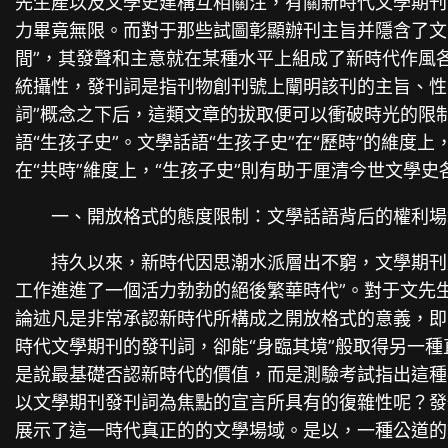
先生產以及文學史建構互相關注，有關新時代文學期刊
力畢竟無限。而對于那些試圖彰顯辦刊主旨并隱含了文
間”，其發聲和主意就在某種水平上組成了新時代作風
統攝性，發刊詞是指刊物創刊號上闡明該刊的主旨、性
詞”概念之下后，這類文章的拔取便可以衝破時光的限制
語“生孩子史”。文學話語“生孩子史”在“歷時”的維度
在“共時”維度上，“生孩子史”則有助于厘清今世文
一、開放格式的態度限制：文學話語背后的權利場
持久以來，新時代因思潮水派層出不窮，文學期刊
工作進進了一個活力勃勃的絕後繁華時代”。對于文先
論述凡是非常承認新時代所構成之開放格式的意義，即8
時代文學期刊的發刊詞，卻能“身臨其境”般取得另一
是說最基礎否認新時代的價值，而是測驗考試指出這種
以文學期刊發刊詞為焦點的宣言所具有的復雜性呢？發
展示了這一時代真正的的文學場域。是以，一種公道的