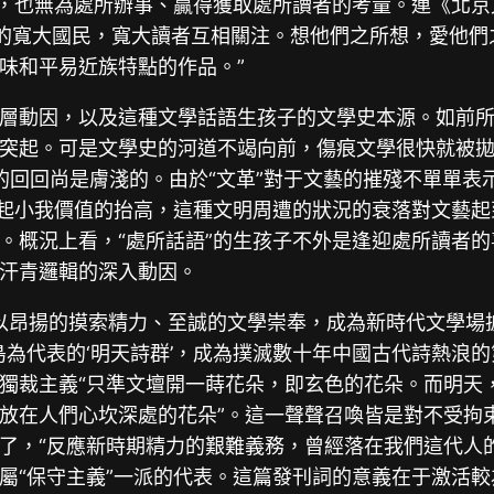
”，也無為處所辦事、贏得獲取處所讀者的考量。連《北京
京的寬大國民，寬大讀者互相關注。想他們之所想，愛他們
味和平易近族特點的作品。”
深層動因，以及這種文學話語生孩子的文學史本源。如前所述
突起。可是文學史的河道不竭向前，傷痕文學很快就被
”的回回尚是膚淺的。由於“文革”對于文藝的摧殘不單單
比起小我價值的抬高，這種文明周遭的狀況的衰落對文藝
。概況上看，“處所話語”的生孩子不外是逢迎處所讀者
汗青邏輯的深入動因。
詞也以昂揚的摸索精力、至誠的文學崇奉，成為新時代文學場
島為代表的‘明天詩群’，成為撲滅數十年中國古代詩熱浪
獨裁主義“只準文壇開一蒔花朵，即玄色的花朵。而明天
放在人們心坎深處的花朵”。這一聲聲召喚皆是對不受拘束
了，“反應新時期精力的艱難義務，曾經落在我們這代人
屬“保守主義”一派的代表。這篇發刊詞的意義在于激活較