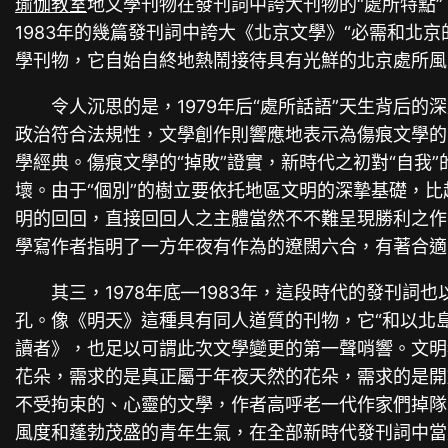
瑜伽教室
地文學刊物在發刊詞中誇大刊物的“處所特點
1983年的幾篇發刊詞中誇大《北京文學》“必需和北
學刊物，它自始自終地熱鬧接待具有光鮮的北京處所風
令人沉思的是，1979年后“處所話語”天生背后的
政治符合法規性，文學創作則響應地表示為傷痕文學的
學經典。傷痕文學的“掉敗”證實，新時代之初對“自我
壞。由于“個別”的樹立要依托地區文明的深摯基礎，
明的回回，直接回回人之主體當然不不難呈現勝利之作
學寫作者指明了一方年夜有作為的遼闊六合，有著合適
其三，1978年底—1983年，這段時代的發刊
孔。像《明天》這種具有同人道質的刊物，它“和以北
讀者》，也足以可謂此次文學變更的第一聲哨響。文明
花朵，需求的是真正屬于年夜天然的花朵，需求的是開
不受拘束的、心靈的文學，作者高呼老一代作家們掉隊
風度和蓬勃茂盛的青年生氣，在全部新時代發刊詞中當