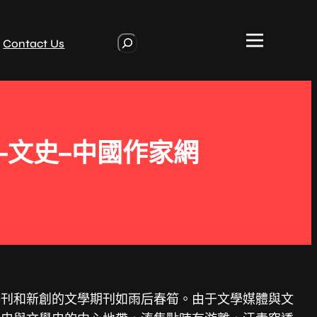
S
Contact Us
e
a
r
c
h
–文史–中國作家網
停刊和新創的文學期刊如雨后春筍。由于文學媒體與文