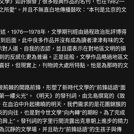
文學》如許頒發了很多經典作品的名刊，也在1982—
之所愛”。并且不無直白地傳播鼓吹：“本刊是北京的文
，1976—1978年，文學期刊經由過程政治批評博得
拋到后面，此中良多作品并沒有成為讀者津津有味的文
表示對人道、自我的否認，並且還表示在對地區文明的損
起到的反感化更為普遍。正是這般，文學作品略過地區文
的喜好，但現實上，刊物誇大處所特點，恰是為那時的文
披荊棘的開路前鋒，形塑了新時代文學的“前鋒話語”面
的第一縷火光”。《明天》的發刊詞，由北島撰寫的《致
，在血泊中升起拂曉的明天，我們需求的是花團錦簇的
的向往，也是對今世文學“向內轉”的期盼。為了完成
的肩上”。發刊詞的字里行間流露出克意朝上進步的精力
為沉靜的文學場，并且助力“前鋒話語”的生孩子與傳