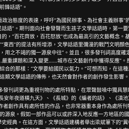
前鋒話語”。
為器重政治態度的表達，呼吁“為國民辦事、為社會主義辦事
“國民話語”。期刊面向社會發聲而生孩子文學話語時，第一
的，“百花齊放，百花怒放”也成為最高引的文藝概念。
層”“東西”的提法有所增添，文學話語里彌漫的戰鬥文明顏
，用之不竭的獨一源泉中往”。並且，很多發刊詞高度確
……嚴重課題和深入變更……城市在文藝創作中獲得反應”
綜合的那樣：“文學要給國民以氣力。”可想而知，在這
這類文學話語的傳佈，也天然會對作者的創作發生影響
以來的很多發刊詞更為重視刊物的處所特點，在眾聲鼓噪中獨
《長安年夜道橫九天》、《長城》的《編者的話》、《滇
作者創作具有處所性的作品，也非常器重本身作為處所刊
的源泉。假如一部作品可以或許深入地反應一方地區的國
史經典。在這方面，文學話語建構者舉出梁斌筆下的“冀