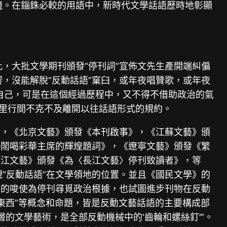
鏡。在錙銖必較的用語中，新時代文學話語歷時地彰顯
此，大批文學期刊頒發“停刊詞”宣佈文先生產開端糾偏
響，沒能解脫“反動話語”窠臼，或年夜唱贊歌，或年夜
自己，可是在這個經過歷程中，又不得不借助政治的氣
在字里行間不克不及離開以往話語形式的規約。
》，《北京文藝》頒發《本刊啟事》，《江蘇文藝》頒
熱鬧喝彩華主席的輝煌題詞》，《遼寧文藝》頒發《繁
長江文藝》頒發《為〈長江文藝〉停刊致讀者》，等
現“反動話語”在文學領地的位置。並且《國民文學》的
高的唆使為停刊尋覓政治根據，也試圖進步刊物在反動
的東西”等概念和命題，皆是反動文藝話語的主要構成部
的文學藝術，是全部反動機械中的‘齒輪和螺絲釘’”。