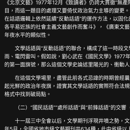
《北京文藝》1977年12月《致讀者》仍誇大貫徹“
目，而這一題目的處理又要倚仗政治氣力主導的變更。
在話語邏輯上依然延續“反動話語”的運作方法，以固
各平易近族的社會主義文藝創作而奮斗》，《廣東文藝
年夜水平的類似性。
文學話語與“反動話語”的聯合，構成了這一時段
雨、電閃雷叫。假如說，劉心武在《國民文學》1977年
的第一面旗號，那么這個文學史論述里陽光的、衝動人
在這個文學場里，盡管此前各式忌諱的時期曾經曩
起光鮮的政治年夜旗，證實其文學話語的實際符合法規性
格式中找到破局點。
（二）“國民話語”“處所話語”與“前鋒話語”的交響（1
十一屆三中全會以后，文學期刊浮現井噴之勢，文學話
年5月，全國省地市級文藝期刊共634種，此中省級以