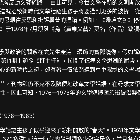
無產階層反動文藝道路”。由此可見，今世文學在新的文明
這就招致新時代文學話語生孩子將要遭到更多的波折，從
化的思想往反思和批評曩昔的過錯。例如，《邊境文藝》
》于1978年7月頒發《為〈廣東文藝〉更名〈作品〉致
文學與政治的關系在文先生產這一環節的實際鏡像。假如
第11期上頒發《班主任》，拉開了傷痕文學思潮的尾聲，1
心的新時代之初，卻有著一個依然遭到重重限制的文學
昔，刊物卻仍不克不及隨便地改革文學話語，在尋求文學
。因此可知，1976—1978年的文學媒體亟須衝破沿
978—1983）
語生孩子似乎迎來了競相開放的“春天”。1978年文學類
上320多種”。這一時代的發刊詞多少數字最多，并且各