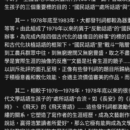
生孩子的三個重要標的目的：“國民話語”“處所話語”與“
其一，1978年底至1983年，大都發刊詞都較
等等。由此組成了1979年以來的異于“反動話語”的
辦事，為完成內陸四個古代化的雄偉目的辦事”的標的目
和古代化扶植話語的框架下。“國民話語”里“戰斗”“階
到工農兵群眾中往，到無窮遼闊又無窮豐盛，取之不盡
學是實際生涯的抽像的反應”“文藝是社會生涯的鏡子
以訓斥批評的面孔呈現，正像有些發刊詞的題目所歸納
于積極意義和教化效能、合適主流價值審美的作品，而
其二，相較于1976—1978年，1978年底
代文學話語生孩子的“處所話語”合流。如《長安》的
時》、《飛天》的《飛天寄語》……這些發刊詞都激勵
縷的關系，它塑造了寫作者的生涯經歷，成為文藝創作
說話，贏得浩繁讀者所愛好”，那么它極有能夠成為文學