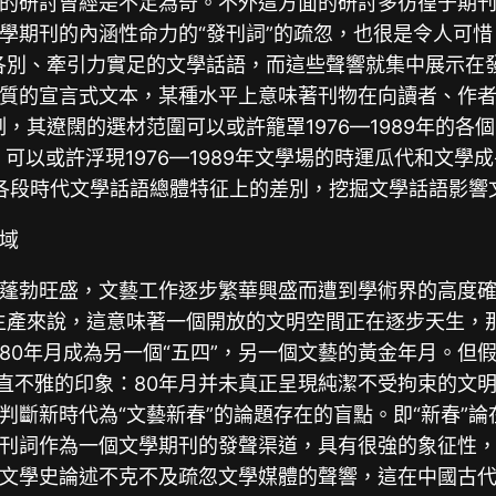
的研討曾經是不足為奇。不外這方面的研討多彷徨于期
學期刊的內涵性命力的“發刊詞”的疏忽，也很是令人可惜
各別、牽引力實足的文學話語，而這些聲響就集中展示在發
質的宣言式文本，某種水平上意味著刊物在向讀者、作者
，其遼闊的選材范圍可以或許籠罩1976—1989年的
上，可以或許浮現1976—1989年文學場的時運瓜代和
學史各段時代文學話語總體特征上的差別，挖掘文學話語影
域
蓬勃旺盛，文藝工作逐步繁華興盛而遭到學術界的高度確
生產來說，這意味著一個開放的文明空間正在逐步天生，那
0年月成為另一個“五四”，另一個文藝的黃金年月。但假
種直不雅的印象：80年月并未真正呈現純潔不受拘束的文
判斷新時代為“文藝新春”的論題存在的盲點。即“新春”
刊詞作為一個文學期刊的發聲渠道，具有很強的象征性
文學史論述不克不及疏忽文學媒體的聲響，這在中國古