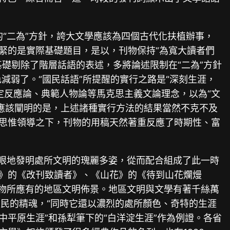
”的“二為”方針，誇大文學應該為四個古代化扶植辦事，
要緊的是實際基礎題目，是以，刊物保持“為寬大讀者們
基礎剔除了階層話語的表述，多將論述限制在“二為”方針
色減弱了。“國民話語”所提醒的實行之路是“深刻生涯，
定反應論、典範人物論等馬克思主義文論理念，以為“文
。應該闡明的是，上述諸種實行方法的結果當然不克不及
種思惟領導之下，刊物的用稿天然著重反應了時期性、富
。
具慧眼地發明處所文明的瑰麗多姿，從而配合組成了此一時
池》的《改刊致讀者》、《山花》的《待到山花爛熳
物所應有的地區文明佈景。地區文明與文學有著千絲萬
民的精魂，“同時它還以濃烈的處所顏色、奇特的生涯
中平原生涯”和孫犁筆下的“白洋淀生涯”作為例證。各省