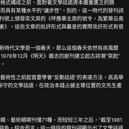
開放格式構成之前，面對著文學話語資本嚴重匱乏的題
而具有某種水平的“讓步性”。別的，這一時代的發刊詞
停刊號上頒發梁文英的《呼應華主席的號令，為繁華云南
讀者》，這些文章的批評形式與曩昔的實際攻訐形式有很
說新時代文學是一個春天，那么這個春天依然有疾風驟
978年12月《明天》雜志的創刊建立起古詩潮“突起”
場。
藝術性之前起首要學會“反動話語”的表達方法，高高舉
襲保守的文學話語，在政治本錢占據主導位置的文先生產
、藝術類期刊僅71種，而短短三年之后，“截至1981
有特色。綜合而言，這一時段的發刊詞顯示出了文學話語