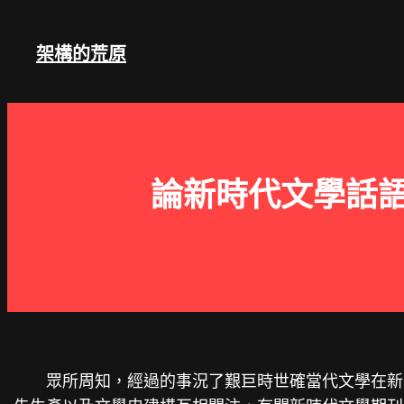
跳
至
架構的荒原
主
要
內
容
論新時代文學話語
眾所周知，經過的事況了艱巨時世確當代文學在新