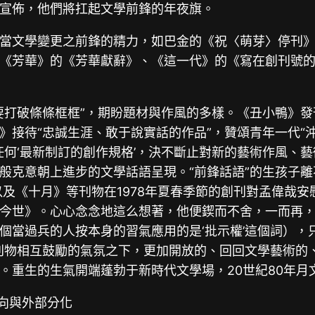
宣佈，他們將扛起文學前鋒的年夜旗。
當文學變更之前鋒的精力，如巴金的《祝〈萌芽〉停刊
《芳華》的《芳華獻辭》、《這一代》的《寫在創刊號
要打破條條框框”，期盼題材與作風的多樣。《丑小鴨》發
》接待“忠誠生涯、敢于說實話的作品”，贊頌青年一代“
任何‘最新制訂的創作規格’，決不斷止對新的藝術作風、
般克意朝上進步的文學話語呈現。“前鋒話語”的生孩子
及《十月》等刊物在1978年夏春季節的創刊對孟偉哉安
今世》。心心念念地這么想著，他便鍥而不舍，一而再
個當過兵的人按本身的習氣應用的是‘批示權’這個詞），
刊物相互鼓勵的氣氛之下，更加開放的、回回文學藝術的
重生的生氣開端蓬勃于新時代文學場，20世紀80年月
向與外部分化