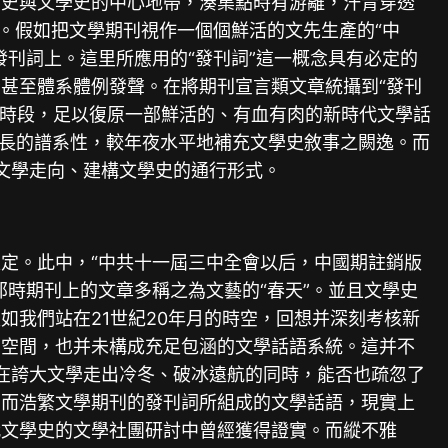
刊史與文學史的中心地帶，湊集點時有游離，汗青穿透
。假如把文學期刊視作一個個鮮活的文先生產的“中
刊詞上。這里所應用的“發刊詞”這一概念具有必定的
甚至體系體例發聲。在將期刊宣言類文章統攝到“發刊
各個時段，足以復原一部鮮活的、有血有肉的新時代文學話
文學成長的譜系性，較年夜水平地補充文學史敘事之闕逸。而
響文學走向、建構文學史的通行形式。
定。此中，“中共十一屆三中全會以后，中國期註銷版
時期刊上的文章多稱之為文藝的“春天”。並且文學史
如我們站在21世紀20年月的時空，回想并深刻考核新
明空間，也并未構成充足包涵的文學話語系統。這并不
論在誇大文學走出冷冬、破冰遠航的同時，能否也疏忽了
，而浩繁文學期刊的發刊詞所組成的文學話語，現實上
代文學史的文學社團研討中曾經獲得證實。而縱不雅