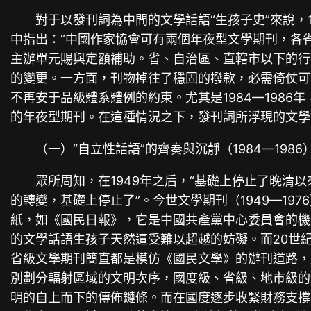
對于以發刊詞為中間的文學話語“生孩子史”來說，
中指出：“中國作家協會可有兩個年夜型文學期刊，各
主辦單元賜與定額補助。省、自治區、直轄市以下的行署
的變更。一方面，刊物掉往了穩固的撥款，必需倚仗可
不再安于品級體系體例的約束。尤其是1984—198
的年夜型期刊。在這種情況之下，發刊詞所浮現的文學
（一）“自立性話語”的齊奏與沉靜（1984—1986
眾所周知，在1949年之后，“基礎上停止了晚
的轉變，基礎上停止了”。今世文學期刊（1949—1
紙，如《國民日報》，它是中國共產黨中心委員會的機
的文學話語生孩子天然遭受難以超越的妨礙。而20世
省級文學期刊簡直都是模仿《國民文學》的辦刊道路，
別劃分輻射區域的文明次序，國度級、省級、地市級的
明的自上而下的傳佈鏈條。而在國度逐步收緊財務支撐、