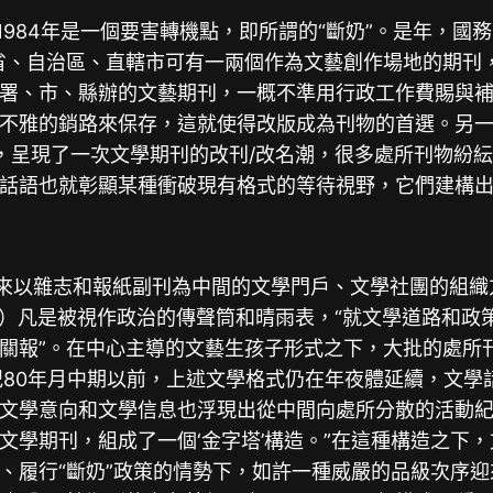
1984年是一個要害轉機點，即所謂的“斷奶”。是年，
省、自治區、直轄市可有一兩個作為文藝創作場地的期刊
、市、縣辦的文藝期刊，一概不準用行政工作費賜與補助。
不雅的銷路來保存，這就使得改版成為刊物的首選。另
6年，呈現了一次文學期刊的改刊/改名潮，很多處所刊物
話語也就彰顯某種衝破現有格式的等待視野，它們建構出
）
清以來以雜志和報紙副刊為中間的文學門戶、文學社團的組
976）凡是被視作政治的傳聲筒和晴雨表，“就文學道路和
關報”。在中心主導的文藝生孩子形式之下，大批的處所
紀80年月中期以前，上述文學格式仍在年夜體延續，文學
文學意向和文學信息也浮現出從中間向處所分散的活動
文學期刊，組成了一個‘金字塔’構造。”在這種構造之下
履行“斷奶”政策的情勢下，如許一種威嚴的品級次序迎來