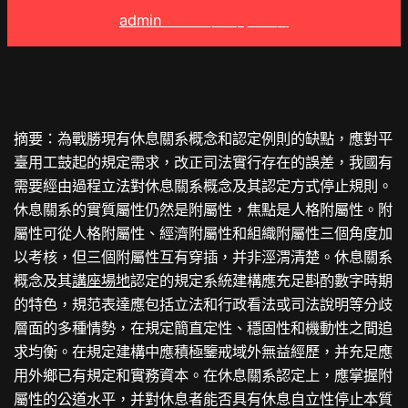
admin
2025 年 3 月 11 日
摘要：為戰勝現有休息關系概念和認定例則的缺點，應對平
臺用工鼓起的規定需求，改正司法實行存在的誤差，我國有
需要經由過程立法對休息關系概念及其認定方式停止規則。
休息關系的實質屬性仍然是附屬性，焦點是人格附屬性。附
屬性可從人格附屬性、經濟附屬性和組織附屬性三個角度加
以考核，但三個附屬性互有穿插，并非涇渭清楚。休息關系
概念及其
講座場地
認定的規定系統建構應充足斟酌數字時期
的特色，規范表達應包括立法和行政看法或司法說明等分歧
層面的多種情勢，在規定簡直定性、穩固性和機動性之間追
求均衡。在規定建構中應積極鑒戒域外無益經歷，并充足應
用外鄉已有規定和實務資本。在休息關系認定上，應掌握附
屬性的公道水平，并對休息者能否具有休息自立性停止本質