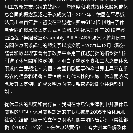
用工等新失業形狀的鼓起，一些國度和地域將休息關系或休
息合同的概念及認定予以成文明。2017年，德國在平易近
法典出臺百年后，初次在平易近法典第611a條中明白了休
息合同的概念和認定方式。美國加利福尼亞州于2019年經
由過程了
舞蹈教室
Assembly Bill 5 (AB5)法案，將判例中
有關休息關系認定的規定予以成文明。2021年12月《歐洲
議會和歐盟理事會關于改良平臺用工任務前提的指令提出》
引進了休息關系推定例則，明白了鑒定平臺和工人之間休息
關系的主要規定。美國、德國和歐盟等作為世界上具不在乎
彩衣的粗魯和粗魯。置信度。有代表性的法域，休息關系概
念及其認定例則的成文明意向值得親密追蹤關心并深刻研
討。
從休息法的規定和實行看，我國在休息法令律例中并無休息
關系的界說，休息關系認定的重要根據是2005年原休息和
社會保證部《關于確立休息關系有關事項的告訴》（勞社部
發〔2005〕12號）。在休息法實行中，有大批案件觸及休