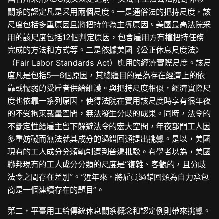
關系的認定凡是采用兩個尺度。一是通俗法的把持尺度，該
尺度包括多重原因且將把持作為主導原因。美國最高法院采
用的該尺度包括12個判定原因，包含雇用方有權把持任務
完成的方法和方式等。二是依據美國《公正休息尺度法》
（Fair Labor Standards Act）應用的經濟實際尺度。該尺
度凡是包括5—6個原因，其總體目的是為存在經濟上的依
靠或懦弱的受雇者供給維護。與把持尺度相似，經濟實際尺
度也依靠一系列原因，使得法院在實用該尺度時享有很年夜
的不受拘束裁量空間，無法發生分歧的成果。同時，法令的
不斷定性給雇主留下躲避法令的宏大空間，年夜部門工人因
多重妨礙而無法就其成分的過錯回類提出挑釁。是以，美國
現有的工人成分分類軌制遭到普遍批駁。有學者以為，美國
聯邦現有的工人成分分類的尺度是“復雜、客觀的，且分歧
法令之間存在差別”。“近年來，將雇員過錯回類為自力承包
商是一個連續存在的題目”。
第二，平臺用工給傳統休息關系概念和認定例則帶來挑釁。