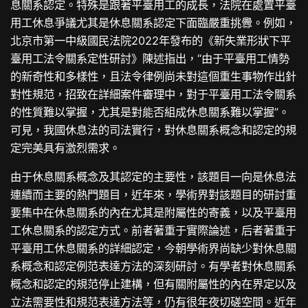
息關系認定。特殊是跟著平臺用工的成長，法院在處置平臺
用工休息爭議尤其是休息關系認定下面臨嚴重挑釁。例如，
北京市第一中級國民法院2022年發布的《新失業形狀下平
臺用工法令關系定性研討》陳述指出，“由于平臺用工情勢
的新奇性和多樣性，且法令律例尚未對這個重生事物作出針
對性規范，招致在詳細案件審理中，對于平臺用工法令關系
的性質難以掌握，尤其是對能否組成休息關系難以掌握”。
可見，我國休息法的司法實行，對休息關系概念和認定的規
定完美具有激烈需求。
由于休息關系概念及其認定的主要性，該題目一向是休息法
連續而主要的熱門題目，近年來，學術界對該題目的研討重
要集中在休息關系的內在尤其是附屬性的寄義，以及平臺用
工休息關系的認定方式。前者著重于實際論述，后者著重于
平臺用工休息關系的詳細認定，今朝學術界尚缺少對休息關
系概念和認定例范表達方法的深刻研討。有學者對休息關系
概念和認定的規范停止建構，但有關附屬性的內在界定以及
立法需要性和規范表達方法等，仍有很年夜切磋空間。近年