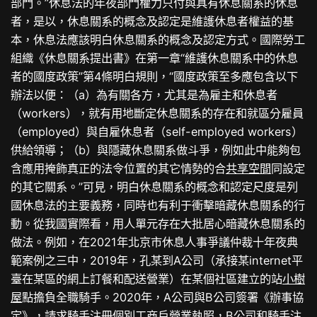
部門。”休息法的年夜部門權力只付與具有休息關系的休息
者，是以，休息關系的概念及認定是維護休息者權益的基
本，休息法應該明白休息關系的概念及認定方式。國際勞工
組織《休息關系提出書》在第一章“維護休息關系中的休息
者的國度政策”第4條明白規則，“國度政策至多應包含以下
辦法以便：（a）為有關各方，尤其是為雇主和休息者
（workers），就有用地斷定休息關系的存在和就區分雇員
（employed）與自雇休息者（self-employed workers）
供給領導；（b）與隱藏休息關系做斗爭，例如此中能夠包
含應用掩飾真正的法令位置的其它情勢的合
共享空間
同設定
的其它關系。”可見，明白休息關系的概念和認定尺度是列
國休息法的主要義務，同時也有利于衝擊暗藏休息關系的行
動。從我國實際看，用人單元存在大批居心暗藏休息關系的
做法。例如，在2021年北京市休息人事爭議仲裁十年夜典
範案例之三中，2019年，孔某到A公司（承接某internet平
臺在某區的網上訂餐和配送營業）在某個社區建立的站
小樹
屋
點擔負全職騎手。2020年，A公司與B公司簽署《辦事協
定》，請求騎手注冊個別工商戶營業執照，B公司和騎手注