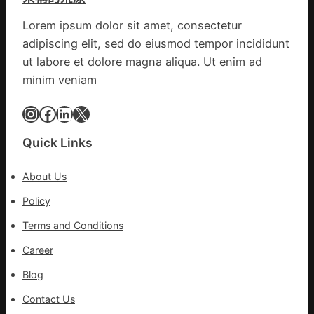
竹
種
森
Lorem ipsum dolor sit amet, consectetur
誕
和
adipiscing elit, sed do eiusmod tempor incididunt
生
診
態
ut labore et dolore magna aliqua. Ut enim ad
所
葉
開
minim veniam
喝
出
Instagram
Facebook
LinkedIn
X
文
明
Quick Links
味
_
About Us
中
國
Policy
網
Terms and Conditions
Career
Blog
Contact Us