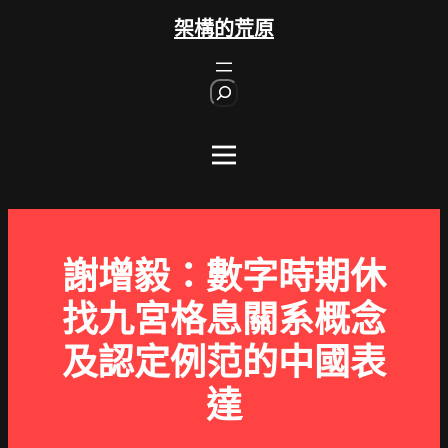
跳
架構的荒原
至
主
S
要
e
內
a
r
容
c
h
謝增毅：數字時期休
找九宮格息關系概念
及認定例范的中國表
達