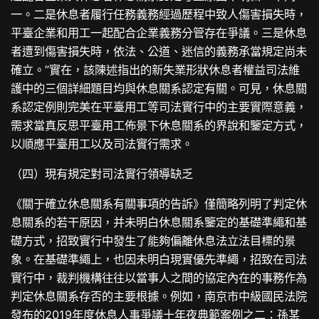
一。二是休息者履行任務義務經過歷程中致人傷害損失時，
平臺企業和用工一起配合企業義務分管存在爭議。三是休息
者遭到傷害損失時，依法、公道、迷信的義務承當規定尚未
確立。”實在，該陳述指出的新失業形狀休息者權益司法維
護中的三個詳細題目均與休息關系認定有關。可見，休息關
系認定例則完美在平臺用工等司法實行中的主要實際意義，
需求當真反思平臺用工佈景下休息關系的界說和鑒定方式，
以順應平臺用工以及司法實行需求。
（四）現有規定對司法實行領導缺乏
《關于確立休息關系有關事項的告訴》僅簡略列明了判定休
息關系的若干原因，并未明白休息關系鑒定的基礎準繩和基
礎方式，招致實行中發生了能夠偏離休息法立法目標的景
象。在基礎準繩上，也因未明白現實優先準繩，招致在司法
實行中，裁判機構往往以當事人之間的協定內在的事務作為
判定休息關系存否的主要根據。例如，南京市中級國民法院
發布的2019年度休息人事爭議十年夜典範案例之二：孫某