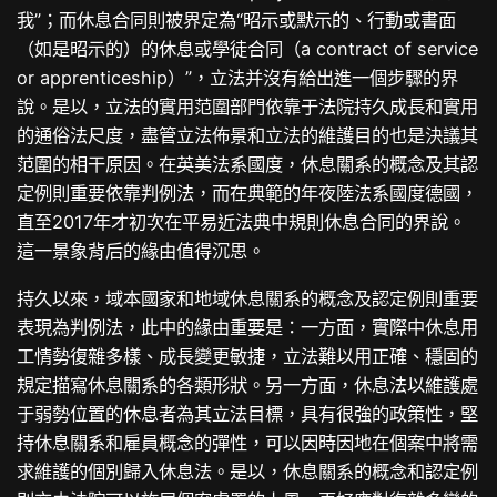
我”；而休息合同則被界定為“昭示或默示的、行動或書面
（如是昭示的）的休息或學徒合同（a contract of service
or apprenticeship）”，立法并沒有給出進一個步驟的界
說。是以，立法的實用范圍部門依靠于法院持久成長和實用
的通俗法尺度，盡管立法佈景和立法的維護目的也是決議其
范圍的相干原因。在英美法系國度，休息關系的概念及其認
定例則重要依靠判例法，而在典範的年夜陸法系國度德國，
直至2017年才初次在平易近法典中規則休息合同的界說。
這一景象背后的緣由值得沉思。
持久以來，域本國家和地域休息關系的概念及認定例則重要
表現為判例法，此中的緣由重要是：一方面，實際中休息用
工情勢復雜多樣、成長變更敏捷，立法難以用正確、穩固的
規定描寫休息關系的各類形狀。另一方面，休息法以維護處
于弱勢位置的休息者為其立法目標，具有很強的政策性，堅
持休息關系和雇員概念的彈性，可以因時因地在個案中將需
求維護的個別歸入休息法。是以，休息關系的概念和認定例