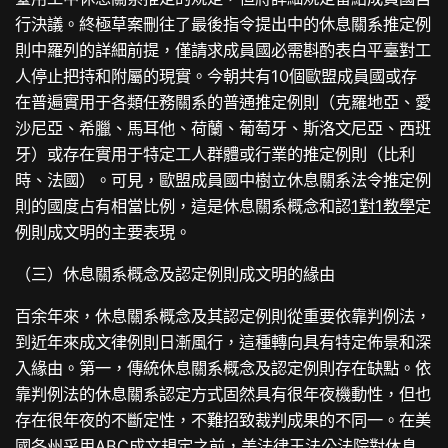
行決議。終極草案刪往了最後指令提出中的休息關系推定例
則中羅列的詳細前提，僅請求成員國必需斟酌表白平臺對工
人停止把持和附屬的現實。今朝共有10個歐盟成員國或存
在普遍實用于各類任務關系的普通推定例則（克羅地亞、愛
沙尼亞、希臘、馬耳他、荷蘭、葡萄牙、斯洛文尼亞、西班
牙）或存在實用于特定工人群體或行業的推定例則（比利
時、法國）。可見，歐盟成員國中樹立休息關系法令推定例
則的國度占有相當比例，這是休息關系概念和認
1對1教學
定
例則成文明的主要表現。
（三）休息關系概念及認定例則成文明的緣由
百余年來，休息關系概念及其認定例則從重要依靠判例法，
到近年來成文律例則日漸風行，這種轉向具有特定佈景和深
入緣由。第一，傳統休息關系概念及認定例則存在缺點。依
靠判例法的休息關系認定方式固然具有很年夜機動性，但也
存在很年夜的不斷定性，不難招致裁判成果的不同一。在美
國各州采用ABC成文規定之前，美法律王法公法院對休息