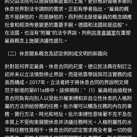
則交由法院可以施展個案處置的上風，更好應對復雜多變的
休息世界對法令調劑的需求。正若有學者指出，“雇員的概
念不是靜態的，而是靜態的，而判例法是使雇員的概念順應
社會和經濟佈景變更的重要手腕。德國和法國就是這般”。
在法國，也沒有“附屬”的法令界說，判例
共享會議室
在重塑
雇員概念上施展決議性感化。
（二）休息關系概念及認定例則成文明的新趨向
針對若何界定雇員、休息合同的尺度，德公民法典在制訂之
初并未以立法情勢停止界說，而是依靠學說與司法實務的成
長而構成。2017年，立法者終于將休息合同的界說明文規
范于新增的第611a條中，該條規則：“（1）雇員經由過程休
息合同負有向別人以受批示權束縛和非自立性休息的人格附
屬的方法供給勞務的任務。批示權可以觸及任務的內在的事
務、實行方法、時光和地址。批示束縛性意味著不克不及在
本質上不受拘束展開休息并決議任務時光。人格附屬性的水
平與任務性質相干。休息合同的認定需求周全考量一切的個