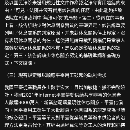
及以國民法院未援用規范性文件作為認定法令實用過錯的來
由。”可見，法院并沒有實用該告訴的任務，由此能夠招致
法院在司法裁判中“無法可依”的局勢。第二，從內在的事務
上看，該告訴缺少對休息關系實質的基礎界定。該告訴重要
列明了休息關系的判定原因，并未對休息關系停止界定，沒
有表現休息關系的內在，這使得無論是裁判機構仍是當事人
都難以掌握休息關系的本質，是以必定影響休息關系的認
定。第三，該告訴缺少休息關系認定的基礎準繩和基礎方
式，下文臚陳。
（三）現有規定難以順應平臺用工鼓起的軌制需求
我國平臺從業職員多少數字宏大，且增加敏捷。據不完整統
計，我國2021年internet平臺帶動供給共享辦事的休息者
人數達9000萬人。新業態範疇呈現往休息關系、平臺化偏
向。因平臺用工發生了大批膠葛，休息關系的認定成為爭議
的核心題目。平臺等單元對平臺從業職員等辦事供給者的治
理方法更為古代化，其經由過程算法等對工人的治理和把持