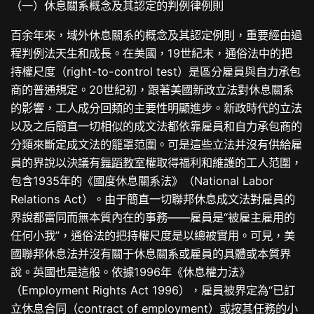
（一）休息關系概念及其認定的判例律例則
百余年來，域外休息關系的概念及其認定例則，重要經由過
程判例法天生和成長。在美國，19世紀末，通俗法中的把
持權尺度（right-to-control test）是區分雇員與自力承包
商的普通規定。20世紀初，跟著美國新政立法對休息關系
的影響，工人成分回類的主要性明顯進步。新政時代的立法
以及之后簡直一切相似的成文法都依靠雇員和自力承包商的
分類來斷定成文法的籠罩范圍。可是這些立法并沒有供給雇
員的界說以決議有
舞蹈教室
權取得福利和維護的工人范圍，
包含1935年的《國度休息關系法》（National Labor
Relations Act）。由于簡直一切聯邦休息成文法對雇員的
界說都雷同而無本質內在的事務——雇員是“被雇主雇用的
任何小我”，通俗法的把持權尺度是以總被實用。可見，美
國聯邦休息法并沒有關于休息關系或雇員的具體或本質界
說。英國也是這般。依據1996年《休息權力法》
（Employment Rights Act 1996），雇員被界定為“已訂
立休息合同（contract of employment）或按其任務的小