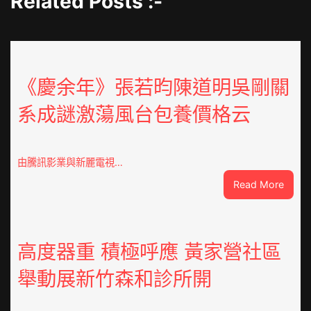
Related Posts :-
《慶余年》張若昀陳道明吳剛關
系成謎激蕩風台包養價格云
由騰訊影業與新麗電視…
:
Read More
《慶
余
年》
張
高度器重 積極呼應 黃家營社區
若
舉動展新竹森和診所開
昀
陳
道