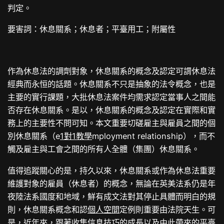
判定。
要害詞：休息關系；休息者；平臺用工；附屬性
作為休息法的調劑對象，休息關系的概念及認定可謂休息法
經典而永恒的話題。休息關系不只是抽象的法令概念，也是
主要的實行課題，大批休息法案件均需求認定當事人之間能
否存在休息關系。是以，休息關系的概念及認定在實際和實
務上的主要性不問可知。本文重要切磋雇主與雇員之間的個
別休息關系（e
1對1教學
mployment relationship），而不
觸及雇主與工會之間的所有人全體（集團）休息關系。
值得追蹤關心的是，持久以來，休息關系或作為休息法重要
維護對象的雇員（休息者）的概念，無論在英美法系仍是年
夜陸法系國度和地域，鮮有成文法對其停止具體而明白的規
則，休息關系概念和認
個人空間
定例則重要由法院天生。可
是，近年來，跟著收集信息技巧的成長以及由此帶來的平臺