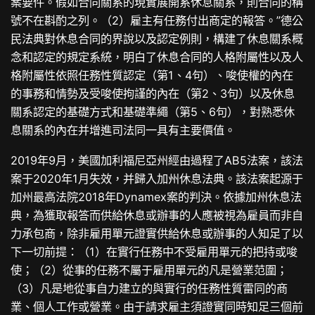
案要件。假如合同關系的現實展開系休息關系，則合同的稱
號不在斟酌之列。（2）雇主有任務付出商定的報答。”德公
民法典對休息合同的界說以及認定例則，構建了休息關系概
念和認定的規定系統，明白了休息合同的人格附屬性以及人
格附屬性依照任務性質認定（第1、4句）、唆使權的內在
的事務和情勢及受唆使拘謹的內在（第2、3句）以及休息
關系認定的基礎方式和基礎準繩（第5、6句），對熟悉休
息關系的內在并增進司法同一具有主要價值。
2019年9月，美國加利福尼亞州經由過程了AB5法案，該法
案于2020年1月失效，并歸入加州休息法典。該法案起源于
加州最高法院2018年Dynamex案的判決。依據加州休息法
典，為獲取報答而供給休息或辦事的人應被視為雇員而非自
力承包商，除非雇用單元證實供給休息或辦事的人知足了以
下一切前提：（1）在實行任務中不受雇用單元的把持或唆
使；（2）從事的任務不屬于雇用單元的凡是營業范圍；
（3）凡是地從事自力建立的與實行的任務性質雷同的商
業、個人工作或營業。由于請求雇主須證實同時知足三個前