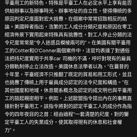
平臺用工的新特色，特殊是平臺工人在必定水平上享有能否
供給辦事以及辦事時光、辦事地址的自立性，使得傳統的多
原因判定尺度面對宏大挑釁，在個案中常常招致相反的結
論。美國粹者指出，浩繁的工人成分分類尺度和原因在零工
經濟佈景下實用起來特殊具有挑釁性，對工人停止分類的法
令尺度常常是“令人迷惑且模棱兩可的”。在美國有關平臺用
工的Cotter和O’Conner兩個案件中，法官均表達了對通俗
法把持尺度實用于共享car 司機的不滿，呼吁對現有的雇員
分類軌制停止立法改造。美國休息法學者以為，“在曩昔的
十年里，平臺經濟不只推翻了既定的貿易和用工形式，並且
也挑釁了傳統上用于雇員成分認定的法令尺度和構造。”在
其他國度和地域，休息關系概念及認定的成文明也與平臺用
工的鼓起親密相干。例如，上述歐盟指令提出內在的事務直
接針對平臺用工。該指令將對的認定平臺工人的成分作為指
令的四年夜目的之首：經由過程“一套清楚的尺度，對的鑒
定平臺工人的失業成分，使其取得現有的休息和社會權
力”。