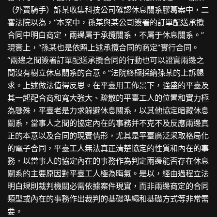
（外賣騎手）訴某收集科技公司確認休息關系膠葛案中，二
審法院以為，“本案中，孫某與某公司簽署的訂單配送承攬
合同中明白商定，兩邊屬于承攬關系，不屬于休息關系。”
現實上，“孫某也是依照上述承攬合同的商定”實行合同。
“兩邊之間簽署訂單配送承攬合同的行動也可以證實兩邊之
間沒有樹立休息關系的合意。”法院終極採納孫某的上訴懇
求。上述做法值得反思。在平臺用工佈景下，強盛的平臺及
其一起配合商和寬大強大、疏散的平臺工人的位置和實力極
為懸殊，平臺老是力求躲避休息關系，以其他協定暗藏休息
關系，當事人之間的協定內在的事務并不克不及反應兩邊真
正的本意以及合同的現實情形，尤其是平臺廣泛采取格局化
的電子合同，平臺工人無法真正清楚協定的性質和內在的事
務，以當事人的協定內在的事務作為判定兩邊能否存在休息
關系的主要原因對平臺工人極為晦氣。是以，經由過程立法
明白規則裁判機關必需依據案件現實，而非兩邊商定的合同
類型或內在的事務作出裁判的基礎準繩和基礎方式等非常需
要。