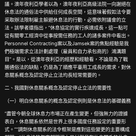
議。澳年夜利亞學者以為，澳年夜利亞高級法院一向謝絕在
休息法的通俗法中供給任何成長空間，這意味著假如法令要
采取辦法限制雇主躲避休息法的行動，必需依附議會的立
法。該學者還指出，“休息協定的實行疾速成長，這一點可
從有關零工經濟中從事按需任務的工人的諸多案件中看出。
Personnel Contracting案以及Jamsek案的焦點經驗是我
們極端需求立法計劃處理（雇員和自力承包商的）鴻溝題
目”。是以，從澳年夜利亞的經歷和經驗看，不論是為了戰
勝通俗法的缺點，仍是為了順應平臺用工成長的需求，對休
息關系概念及認定停止立法均長短常需要的。
二、我國對休息關系概念及認定停止立法的需要性
（一）明白休息關系的概念及認定例則是休息法的基礎義務
“盡管今朝全球休息力市場正在產生變更，但強無力的證據
表白，休息關系依然是世界上很多國度任務設定的重要形
式。”“調劑休息關系的法令框架是應對這些變更的主要構成