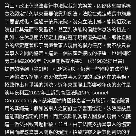
第三，改正休息法實行中法院裁判的誤差。固然休息關系概
念及認定持久以來重要依靠判例法，法院在規定成長中施展
了要害感化，但過于依靠法院，沒有立法束縛，能夠招致法
院自行其是而不受監視，甚至判決能夠偏離休息法的初志。
例如，在休息關系認定上應該遵守現實優先準繩，即休息關
系的認定應著眼于兩邊當事人現實的權力任務，而不該只看
當事人之間的協定。這是一個被廣泛接收的準繩，也是國際
勞工組織2006年《休息關系提出書》（第198號提出書）
提倡的準繩（第9條）。即使這般，仍有一些國度的法院基
于通俗法等準繩，過火依靠當事人之間的協定內在的事務，
招致作出有爭議的判決。近年來國際上影響較年夜的案件是
澳年夜利亞2022年上訴到高級法院的Personnel
Contracting案。該案固然終極休息者一方勝訴，但法院實
用的準繩是：假如當事人之間訂立了書面協定，法院應該且
僅能斟酌協定的條目，而無須斟酌當事人關系的現實。法院
這一做法招致普遍批駁，並且，由于法院支撐當事人的協定
條目而疏忽當事人關系的現實，招致該案之后其他判決的爭