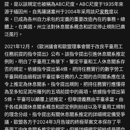
提，是以該規定也被稱為ABC尺度。ABC尺度于1935年來
源于緬因州，自馬薩諸塞州于2004年采用該尺
家教
度以
來，已成為各州自力承包約定義的重要改造內在的事務。總
體上，在美國，州立法對休息關系概念和認定停止規則已廣
泛風行。
2021年12月，《歐洲議會和歐盟理事會關于改良平臺用工
任務前提的指令提出》公布。該指令提出引進休息關系推定
例則，明白了平臺用工佈景下，鑒定平臺和工人休息關系存
否的規定。依據指令提出第4條，把持任務實行的數字勞工
平臺與經由過程該平臺從事任務的人之間的合同關系應在法
令上推定為休息關系。指令提出規則，把持任務實行應懂得
為至多知足其所羅列的五項前提中的兩項。依據指令提出第
5條，平臺可以顛覆上述推定，但舉證義務由平臺承當。由
于各成員國休息關系概念和認定例則紛歧以及平臺用工規制
的理念分歧，指令提出有關休息關系推定的詳細規定備受爭
議，歐盟各方于2024年3月告竣的終極草案文本保存了平
臺用工中休息關系推定的規定，但將詳細規定留給成員國自