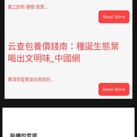
明
員工診所 健檢 民眾…
吳
:
Read More
剛
高
關
度
系
器
成
重
云查包養價錢南：種誕生態葉
謎
積
激
喝出文明味_中國網
極
蕩
呼
風
應
台
黃
包
普洱茶從來是云南茶的…
家
養
:
Read More
營
價
云
社
格
查
區
云
包
舉
養
動
價
展
錢
新
架構的荒原
南：