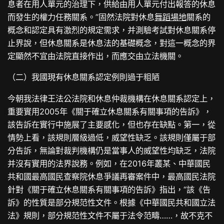
息者在用人單元的治理下，供給由用人單元付出報答的休息
而發生的權力任務關系。”固然法院對休息
舞蹈場地
關系的
概念和認定具有激烈的規定需求，并測驗考試對休息關系停
止界說，但休息關系是休息法的基礎概念，對這一概念的界
定顯然不宜由法院直接作出，而應交由立法機關。
（二）我國現有休息關系認定例則過于粗陋
今朝我法律王法公法院和休息仲裁機構在休息關系認定上，
重要實用2005年《關于確立休息關系有關事項的告訴》，
該告訴在實行中施展了主要感化，但也存在缺點。第一，從
情勢上看，該規則層級過低，威望性缺乏。該規則僅屬于部
分告訴，無論對裁判機構仍是當事人的威望性均缺乏，法院
并沒有實用的法界說務。例如，在2016年叢某、中華國民
共和國最高國民查察院休息爭議再審案件中，最高國民法院
針對《關于確立休息關系有關事項的告訴》指出，“該《告
訴》的性質是部分規范性文件。根據《中華國民共和國立法
法》規則，部分規范性文件不屬于法令范疇……，故不克不