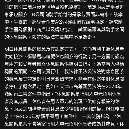
冊的個別工商戶簽署《項目轉包協定》，商定兩邊是平易近
事承包關系，B公司向騎手給付的是承包費而非薪水。該案
中，平臺的一起配合企業A公司經由過程辦事協定、請求騎
手注冊為個別工商戶以及轉包協定，試圖暗藏其與騎手之間
的休息關系。如許的做法在實際中不足為奇。
明白休息關系的概念及其認定方式，一方面有利于為休息者
供給接濟，衝擊居心暗藏休息關系的行動；另一方面可認為
雇用方和受雇者樹立休息關系供給明白指引，為當事人供給
穩固的預期。在司法實行中，我法律王法公法院對休息關系
的概念及其認定例則具有激烈需求，甚至在個案中對休息關
系停止了概念界定。例如，天津市高等國民法院在2024年
幾回再三審案件中指出，“休息關系是指用人單元招用休息
者為其成員，休息者在用人單元的治理下供給有報答的休
息，兩邊之間構成合適休息法令律例所規則的權力與任務關
系。”在2020年姑蘇平臺用工案件中，一審法院以為：“休
息關系是
共享會議室
指用人單元招用休息者成為其成員，休