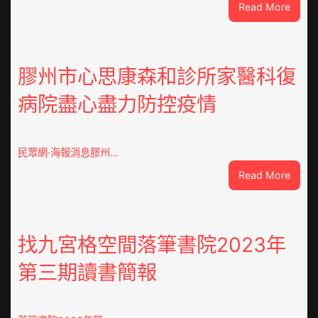
:
Read More
云
查
包
養
膠州市心思康森和診所家醫科復
價
病院盡心盡力防控疫情
錢
南：
種
誕
民眾網·海報消息膠州…
生
:
Read More
態
膠
葉
州
喝
市
出
心
找九宮格空間落筆書院2023年
文
思
明
第三期讀書簡報
康
味
森
_
和
中
診