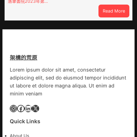
國
落筆書院2023年第…
所
網
:
Read More
家
找
醫
九
科
宮
復
格
病
空
院
間
盡
架構的荒原
落
心
筆
盡
Lorem ipsum dolor sit amet, consectetur
書
力
adipiscing elit, sed do eiusmod tempor incididunt
院
防
2023
ut labore et dolore magna aliqua. Ut enim ad
控
年
疫
minim veniam
第
情
三
Instagram
Facebook
LinkedIn
X
期
讀
Quick Links
書
簡
About Us