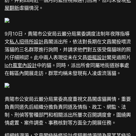
訪，并對四周近一個月的監控視頻進行回溯，但均未發現
老
屋翻新
虐貓情況。
9月10日，貴陽市公安局云巖分局黨委調度法制年夜隊指導
文
私人招待所設計
昌閣派出所，依法對長期在文昌閣投喂流
落貓的三名群眾進行詢問，并請求他們對五張受傷貓咪的照
片仔細辨認。此中兩人表現從未在文昌
遊艇設計
閣見過照片
loft風室內設計
中的貓。同時，派出所會同屬地街道辦事處
在轄區內開展走訪，群眾均稱未發現有人凌虐流落貓。
貴陽市公安局云巖分局黨委高度重視文昌閣虐貓輿情，重要
負責同道先后組織分擔負責同道及情指、政工、網監、法
制、刑偵等警種部門和相關派出所屢次召開調度會，圍繞輿
情處置、案件調查、事務核對等方面全力開展任務。
經網絡溯源，文昌閣
綠裝修設計
虐貓輿情源頭為廖某某
綠設