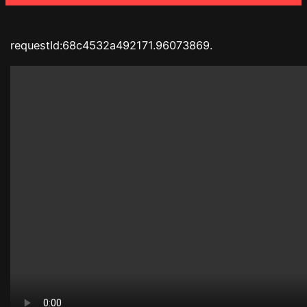
requestId:68c4532a492171.96073869.