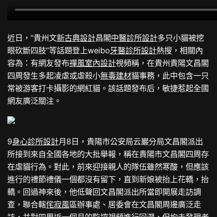
近日，“貴州文
新古典設計
昌閣
中醫診所設計
多只小貓被挖
眼砍斷四肢”等話題登上weibo
牙醫診所設計
熱搜，相關內
容為：有網友發布
禪風室內設計
視頻稱，在貴州貴陽文昌閣
四周發生多起凌虐或虐殺小
無毒建材
貓事務，此中包含一只
常被游客打卡攝影的網紅貓。該話題發布后，敏捷惹起全國
網友廣泛關注。
9
身心診所設計
月8日，貴陽市公安局云巖分局文昌閣派出
所接到來自全國各地的大批舉報，稱在貴陽市文昌閣四周存
在虐貓行為。對此，前來迎接親人的隊伍雖然寒酸，但應該
進行的禮節禮儀一個都沒有留下，直到新娘被抬上花轎，抬
轎。回過神來後，他低聲回文昌閣派出所當即開展走訪調
查，聯合轄
侘寂風
區辦事處、居委會在文昌閣周邊廣泛走