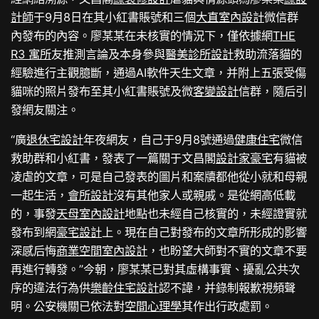
計師
于9月8日在其小紅書賬號和三個
大直室內設計
微信群
內發布的內容。廖某某在未核實的情況下，僅依據網
THE
R3 寓所
友推測言論及本身參與
醫美診所設計
救助流落貓的
經驗進行主觀臆斷，通過AI軟件天生文章，并附上五張受傷
貓咪的照片發布至其小紅書賬號及微
客變設計
信群，隨后引
發網友關注。
“廣
退休宅設計
年夜網友，自己于9月8號通過
健康住宅
微信
救助群和小紅書，發表了一篇關于文昌閣
設計家豪宅
有貓被
凌虐的文章，可是自己發表的圖片和案牘都他從小就和母親
一起生活，
會所設計
沒有其他家人或親戚。是從網高低載
的，事發
天母室內設計
地點也未經自己核實的，未經證實就
發布到網
豪宅設計
上。現在自己對發布的文章所形成的影響
深感后悔
商業空間室內設計
，也盼望大師對不實的文章不要
再進行轉發。”今朝，廖某某已對其虛構事實、擾亂公共次
序的違法行為供
樂齡住宅設計
認不諱，并錄制報歉視頻聲
明。公安機關已依法對
空間心理學
其作出行政處罰。