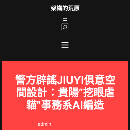
跳
架構的荒原
至
主
S
要
e
內
a
r
容
c
h
警方辟謠JIUYI俱意空
間設計：貴陽“挖眼虐
貓”事務系AI編造
admin
2025 年 9 月 14 日