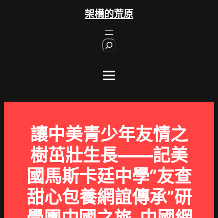
跳
架構的荒原
至
主
S
要
e
內
a
r
容
c
h
讓中美青少年友情之
樹茁壯生長——記美
國馬斯卡廷中學“友查
甜心包養網誼傳承”研