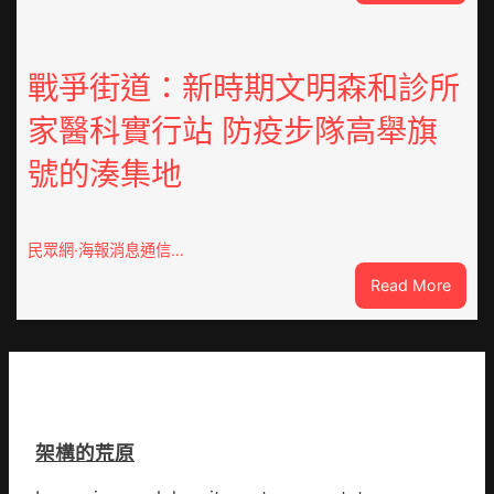
因
鏈
特
博
而
會
勝
戰爭街道：新時期文明森和診所
挑
以
戰
家醫科實行站 防疫步隊高舉旗
產
拼
興
出
號的湊集地
農
一
查
條
包
全
養
民眾網·海報消息通信…
球
價
供
:
Read More
錢
應
戰
_
鏈
爭
中
街
國
道：
網
新
時
架構的荒原
期
文