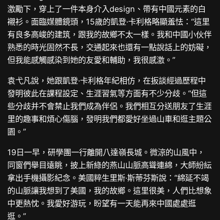
激勵下，穿上了一件本身介入design、帶有中國元素的白
襯衫。面臨媒體鏡頭，15歲的凱登·卡利格略顯羞怯：“這里
有良多高峻的建筑，跟我的故鄉不太一樣。我和中國小伙伴
熟悉的時光固然不長，交通起來也還有一點說話上的妨礙，
但我能感觸感染到她的友愛和輔助，我很感激。”
袁弋凡說，她跟凱登·卡利格年紀相仿，在扳談經過歷程中
發明彼此在課程設定、生涯習氣等方面有不少分歧。“但這
些分歧并不會禁止我們成為伴侶。我們相互分送朋友了生涯
里的趣事和煩心傷腦，發明我們都愛好坐過山車和逛主題公
園。”
19日一早，研學團一行離開八達嶺長城。微涼的山風中，
同窗們舉目遠眺，披上新綠的燕山山脈高聳連綿，大師紛紜
拿出手機攝影紀念。美國粹生里斯·斯蒂芬斯說：“綿延不竭
的山脈讓我想到了美國，我的故鄉。這里很美，人們比想象
中更熱忱。我愛好游玩，盼望有一天能再來中國處處逛
逛。”