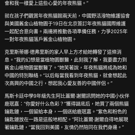
會和我一樣愛上這些心愛的年夜熊貓。”
就在孩子們觀賞年夜熊貓館兩天前，中國野活潑物維護協會
與美國舊金山植物園于19日在北京簽訂年夜熊貓國際維護
一起配合意向書。兩邊將推動各項準備任務，力爭2025年
一對年夜熊貓落戶舊金山植物園。
克里斯蒂娜·德弗里斯的家人早上方才給她轉發了這條消
息。“我的幻想是當植物園獸醫，此刻我了解，我要盡力到
舊金山植物園當獸醫了。”她笑著說，年夜熊貓將成為她和
中國的特別聯絡。“以后每當我看到年夜熊貓，就會想起此
次高興的中國之行，想起我心愛友善的中國伴侶。”
馬斯卡廷中學9年級先生阿比蓋爾·謝爾訊問她的中國小伙伴
鹿珉嘉：“你愛好什么色彩？”獲得謎底后，她買了兩個熊貓
鑰匙鏈，一個留給本身，一個送給鹿珉嘉。“紫色和粉色的
鑰匙鏈放在一路是這般地相配。”阿比蓋爾·謝爾自得地展現
著鑰匙鏈，“當我回到美國，友情仍然陪同在我們身邊。”