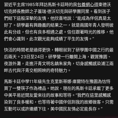
習近平主席1985年拜訪馬斯卡廷時的房
包養網心得
東德沃
切克師長教師之子蓋瑞·德沃切克與研學團同業。看到孩子
們結下這般深摯的友情，他欣喜地說：“能成為伴侶真是太
好了。研學最有興趣義的結果之一，就是兩國年青人發明彼
此有分歧，但也有良多相通之處。信任跟著時光的推移，他
們會心識到，此次觀光能夠成績了平生的友情。”
快活的時間老是過得更快，轉眼就到了研學團中國之行的最
后兩天。23日至24日，研學營一行離開上海，觀賞豫園、
夜游外灘，走進汗青文明名鎮朱家角，切身感觸感染浦江兩
畔古代與汗青交相照映的奇特魅力。
馬斯卡廷中學11年級先生克里斯蒂娜·庫爾特在豫園為怙恃
買了一雙筷子作為禮品。她說，現在的馬斯卡廷承載了更多
中美平易近間友愛來往的故事和等待。“我們在這里感觸感
染到了良多暖和，也等待著中國伴侶到我的故鄉做客。只需
互動可以或許連續下往，美中國民友情必定能長存。”