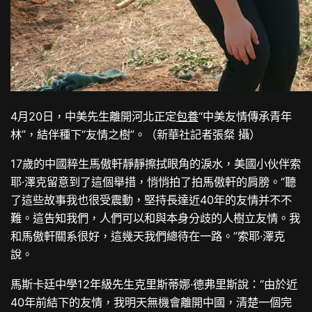
4月20日，中美先生離開河北正定
包養
“中美友情傳承青年
林”，結伴種下“友情之樹”。（新華社記者張粲 攝）
17歲的中國粹生馬傲軒靜靜擦拭眼角的淚水，美國小伙伴索
耶·澤克留意到了這個舉措，悄悄拍了拍馬傲軒的肩膀。“聽
了這些故事我也很受震動，堅持長達近40年的友情并不不
難。這告知我們，人們可以和與本身分歧的人樹立友情。我
和馬傲軒關系很好，這幾天我們總待在一路。”索耶·澤克
說。
馬斯卡廷中學12年級先生克里斯蒂娜·德弗里斯說：“由於近
40年前結下的友情，我明天無機會離開中國，清楚一個完