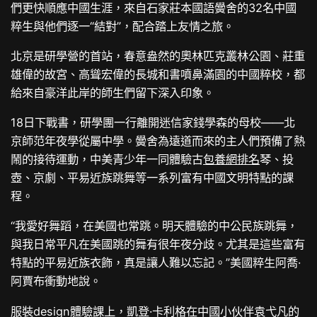
們更快順應中國生涯，來自石家莊本國語黌舍的32名中國
粹生與他們逐一“結對”，配合踏上友情之旅。
北京是研學營的首站，春意盎然的奧林匹克叢林公園、莊重
雄偉的故宮、高聳宏偉的長城和書噴鼻滿園的中國粹校，都
給來自豪洋此岸的師生們留下深入印象。
18日下戰書，研學團一行離開迷信家錢學森的母校——北
京師范年夜學從屬中學。黌舍為遠道而來的主人們預備了熱
鬧的接待運動，中美青少年一同體驗古
包養網排名
琴、投
壺、京劇、平易近族跳舞等一系列富有中國文明特點的課
程。
“我愛好舞蹈，在美國也常跳。明天體驗的中公民族跳舞，
與我日常平凡在美國跳的舞有很年夜分歧。尤其是這些富有
特點的平易近族衣飾，真是讓人難以忘記。”美國粹生阿喬·
阿賈布衝動地說。
服裝design體驗課上，凱登·卡利格在中國小伙伴袁弋凡的