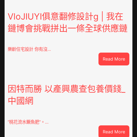
VloJIUYI俱意翻修設計g | 我在
鏈博會挑戰拼出一條全球供應鏈
樂齡住宅設計 你有沒…
:
Read More
VloJI
俱
意
翻
因特而勝 以產興農查包養價錢_
修
中國網
設
計
g
|
“桃花流水鱖魚肥”。…
我
:
Read More
在