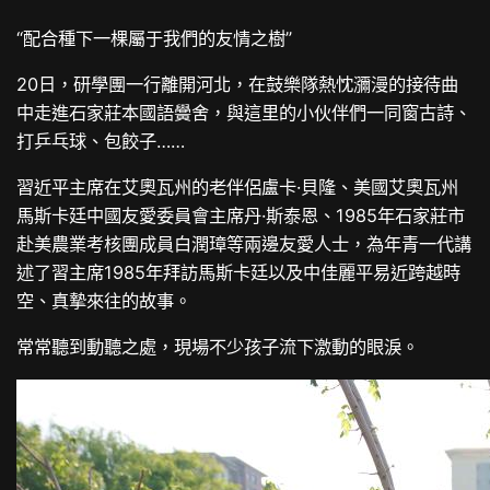
“配合種下一棵屬于我們的友情之樹”
20日，研學團一行離開河北，在鼓樂隊熱忱瀰漫的接待曲
中走進石家莊本國語黌舍，與這里的小伙伴們一同窗古詩、
打乒乓球、包餃子……
習近平主席在艾奧瓦州的老伴侶盧卡·貝隆、美國艾奧瓦州
馬斯卡廷中國友愛委員會主席丹·斯泰恩、1985年石家莊市
赴美農業考核團成員白潤璋等兩邊友愛人士，為年青一代講
述了習主席1985年拜訪馬斯卡廷以及中佳麗平易近跨越時
空、真摯來往的故事。
常常聽到動聽之處，現場不少孩子流下激動的眼淚。