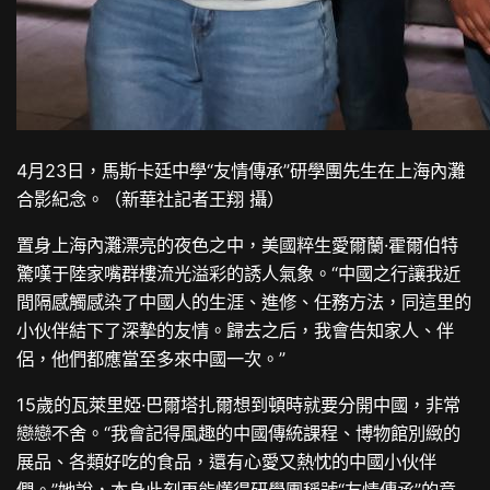
4月23日，馬斯卡廷中學“友情傳承”研學團先生在上海內灘
合影紀念。（新華社記者王翔 攝）
置身上海內灘漂亮的夜色之中，美國粹生愛爾蘭·霍爾伯特
驚嘆于陸家嘴群樓流光溢彩的誘人氣象。“中國之行讓我近
間隔感觸感染了中國人的生涯、進修、任務方法，同這里的
小伙伴結下了深摯的友情。歸去之后，我會告知家人、伴
侶，他們都應當至多來中國一次。”
15歲的瓦萊里婭·巴爾塔扎爾想到頓時就要分開中國，非常
戀戀不舍。“我會記得風趣的中國傳統課程、博物館別緻的
展品、各類好吃的食品，還有心愛又熱忱的中國小伙伴