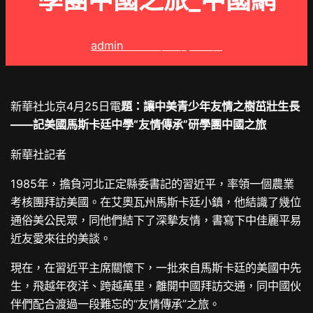
學團中國之旅_中國網
admin
2024 年 5 月 31 日
新華社北京4月25日電
題：讓中美青少年友情之樹茁壯生長
——記美國馬斯卡廷中學“友情傳承”研學團中國之旅
新華社記者
1985年，擔負河北正定縣委書記的習近平，率領一個農業
考核團拜訪美國。在艾奧瓦州馬斯卡廷小鎮，他結識了幾位
通俗美公民眾，同他們結下了深摯友情，書寫下中佳麗平易
近友愛來往的美談。
現在，在習近平主席關懷下，一批來自馬斯卡廷的美國中先
生，飛越年夜洋、跨越萬里，離開中國拜訪交通，同中國伙
伴們配合渡過一段難忘的“友情傳承”之旅。