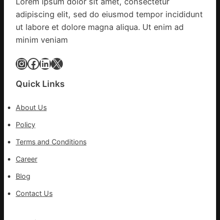
Lorem ipsum dolor sit amet, consectetur
明
adipiscing elit, sed do eiusmod tempor incididunt
森
和
ut labore et dolore magna aliqua. Ut enim ad
診
minim veniam
所
家
Instagram
Facebook
LinkedIn
X
醫
科
Quick Links
實
行
About Us
站
防
Policy
疫
Terms and Conditions
步
隊
Career
高
Blog
舉
旗
Contact Us
號
的
湊