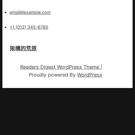
email@example.com
+1 (012) 345-6780
架構的荒原
Readers Digest WordPress Theme
|
Proudly powered By
WordPress