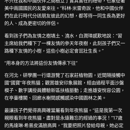
不只在我和中國伙伴之間樹立了實其實在的紐帶，也象征著
美中兩國國民的友愛來往。”科林·米雷奇說，他和中國伙伴
們在此行時代分送朋友彼此的幻想，都等待一同生長為更好
的人、成為更密切的伴侶。
看到孩子們為友情之樹填土、澆水，白潤璋感歎地說：“習
主席給我們種下了一棵友情的參天年夜樹，此刻孩子們又一
路種下友情的小樹，這些小樹必定會茁壯生長。”
“用本身的方法將這份友情傳承下往”
在河北，研學團一行還游覽了石家莊植物園，近間隔接觸中
國“國寶”年夜熊貓；觀賞雄安印象展館，經由過程平面沙盤
模子、數字講授員體驗新區扶植脈動；走進雄安悅容公園，
在亭臺樓閣、回廊水榭間感觸感染中國園林之美。
最讓孩子們覺得高興確當屬看到年夜熊貓。“這是我第一次
親眼看到年夜熊貓，盡對是永遠難忘的經過的事況！”17歲
的馬達琳·希普皮滿臉高興，“我要把照片發給母親，她必定