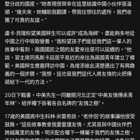
整分歧的國度。”她表現很榮幸在這里結識中國小伙伴張溫
順，“幾天來，她輔助我翻譯，帶我往想往的處所，我們收
獲了可貴的友誼。”
盧卡·貝隆盼望美國粹生可以或許“成為海綿”，盡能夠多地從
中國之行中吸取營養。“我盼望孩子們能從我們這一輩人的
故事中看到，兩國國民之間的友愛來往是可以延續的。”他
說，習主席同馬斯卡廷居平易近的來往為兩國青年建立了模
範。美國粹生應邀拜訪中國，為增添彼此清楚邁出了有興趣
義的一個步驟。“我想，這也是我們這代人將友情的火把傳
遞給下一代的方法。”
20日下戰書，中美先生一同離開河北正定“中美友情傳承青
年林”，結伴種下掛著各自名牌的“友情之樹”。
17歲的美國高中生科林·米雷奇說，“老伴侶”的故事讓他很受
鼓舞。“這些故事教會我要愛護友情，尤其是與中國伙伴們
跨越萬里的友情。明天配合種下一棵屬于我們的友情之樹，