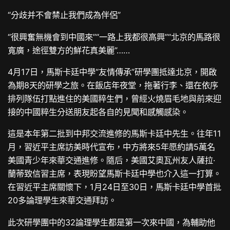
“分歧并不會禁止我們成為伴侶”
“很興奮無機會到中國來”“一路上我都很高興”“北京的馬路很
寬廣，途徑雙方的鮮花真美麗”……
4月17日，馬斯卡廷中學“友情傳承”研學團抵達北京，開啟
為期8天的研學之旅。在飯店年夜堂，拖著行李、還在依序
排列隊伍打點進住的美國粹生們，曾經火燒眉毛地與前來迎
接的中國粹生分送朋友起各自的見聞和感觸感染。
這是本年第二批到中邦交流進修的馬斯卡廷中先生。往年11
月，習近平主席訪美時代宣布，中方將來5年愿約請5萬名
美國青少年來華交通進修。隨后，美國艾奧瓦州友人薩拉·
蘭蒂致信習主席，表現盼望馬斯卡廷中學也介入這一打算。
在習近平主席關懷下，1月24日至30日，馬斯卡廷中學首批
20多論理學生來華交通拜訪。
此次研學團中的32論理學生都是第一次來中國，為輔助他