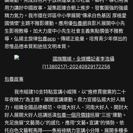
用力講好中國故事，凝集起連合朝上進步、發奮圖強的強盛
精力氣力。我市還在郊區中小學展開“傳承白色基因 厚植愛
國情懷”主題不雅影運動。應用優
包養網
良影片展開中小先
生影視教導，加大力度中小先生社會主義焦點價值不雅教
導，弘揚主旋律
包養app
、傳遞正能量，培育青少年傑出的
思惟品德本質和迷信文明本質。
包養故事
我市組建10支特點宣講小縱隊，以“進修貫徹黨的二十
年夜精力”為主題，展開宣講運動。鼎力宣揚弘揚大好人精
力，組織全國品德模范、中國大好人、河南大好人、開封大
好人展開大好人巡講巡演
包養一個月價錢
巡展“三巡”運動。
充足施展“文藝潤心”的感化，應用“文藝+宣講”的情勢，依
托白色文藝輕馬隊——焦裕祿精力宣講小分隊，展開多種多