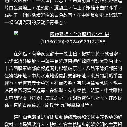
動巨大過程中，一大量仁人志士、先賢前賢、前鋒模范在這
片白色膏壤上，拋頭顱、灑熱血，停止了艱難卓盡的斗爭，
歸納了一個個活潑鮮活的白色故事，在中國反動史上繪就了
一幅洶湧澎湃的反動汗青畫卷。
在郊區，有辛亥反動十一義士墓、楊靖宇將軍唸書處、
北伐軍抵汴原址、中華平易近族束縛前鋒隊開封隊部原址、
十八團體軍總部諜報處開封諜報站原址、八路軍除奸部開封
任務站原址、中共水東地委開封支部原址、束縛開封戰爭鏖
戰地、老黨寨義士墓等。在蘭考縣，有焦裕祿留念園、毛主
席觀察黃河留念處等。在杞縣，有水東義士陵寢、中共睢杞
太中間縣委（特委）成立原址、花胡寨戰斗原址等。在尉氏
縣，有劉青霞舊居、尉氏“九九”暴亂原址等。
這些白色遺址是展開反動傳統教導和愛國主義教導的好
教材，也是資政育人、扶植社會主義進步前輩文明的主要資