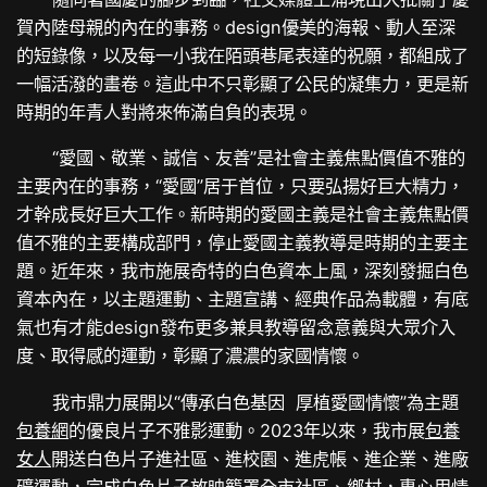
賀內陸母親的內在的事務。design優美的海報、動人至深
的短錄像，以及每一小我在陌頭巷尾表達的祝願，都組成了
一幅活潑的畫卷。這此中不只彰顯了公民的凝集力，更是新
時期的年青人對將來佈滿自負的表現。
“愛國、敬業、誠信、友善”是社會主義焦點價值不雅的
主要內在的事務，“愛國”居于首位，只要弘揚好巨大精力，
才幹成長好巨大工作。新時期的愛國主義是社會主義焦點價
值不雅的主要構成部門，停止愛國主義教導是時期的主要主
題。近年來，我市施展奇特的白色資本上風，深刻發掘白色
資本內在，以主題運動、主題宣講、經典作品為載體，有底
氣也有才能design發布更多兼具教導留念意義與大眾介入
度、取得感的運動，彰顯了濃濃的家國情懷。
我市鼎力展開以“傳承白色基因 厚植愛國情懷”為主題
包養網
的優良片子不雅影運動。2023年以來，我市展
包養
女人
開送白色片子進社區、進校園、進虎帳、進企業、進廠
礦運動，完成白色片子放映籠罩全市社區、鄉村，專心用情