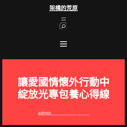
跳
架構的荒原
至
主
S
要
e
內
a
r
容
c
h
讓愛國情懷外行動中
綻放光專包養心得線
admin
2025 年 9 月 3 日