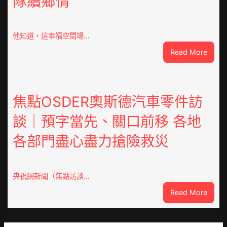
隊續鄉情
球
文
明
倡
他知道，這幸福空間場…
議
:
Read More
凝
潮
集
安
人
東
類
鳳
焦點OSDER奧斯德汽車零件訪
文
陳
明
談｜預字當先、關口前移 各地
氏
共
同
JIUYI
各部門盡心盡力搶險救災
鄉
俱
會
意
慶
翻
70
央視網新聞（焦點訪談…
修
周
設
:
Read More
年
計
焦
擬
識
點
編
OSDE