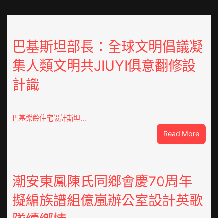
巴基斯坦部長：全球文明倡議凝
集人類文明共JIUYI俱意翻修設
計識
巴基樂齡住宅設計斯坦…
:
Read More
巴
基
斯
坦
潮安東鳳陳氏同鄉會慶70周年
部
擬編族譜組億嵐辦公室設計英歌
長：
全