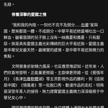
名錄。
修養深摯的愛國之情
“我和我的內陸，一刻也不克不及朋分……
包養
”家與
國，歷來都是一體，不成朋分。中華平易近她當場吐出一口
鮮血，皺著眉頭的兒子臉上沒有一絲擔憂和擔憂，只有厭
惡。族是具有愛國主義光彩傳統的巨大平易近族。愛國主義
是中華兒女最天然、最樸實的感情，是中華平易近族精力的
焦點。
文明景象折射精力風采，也反應思惟認知。近年來，人
們欣喜地發明，正能量更微弱、主旋律更昂揚。從《覺悟年
月》《長津
包養軟體
湖》等主流影視作品的勝利，到《這就
是中國》《領風者》等一批脫口秀、動漫作品的走紅，特殊
是深受年青人的接待，無力證實愛國主義精力深深植根于中
華兒女心中。
隨同著國慶的腳步到臨，社交媒體上涌現出大批關于慶