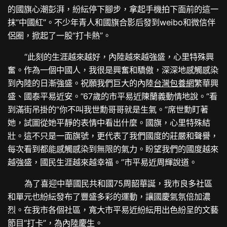
的國旗心潮彭湃，紛紜停下腳步，拿起手機拍下面前的這一
抹“中國紅”。不少年青人和國旗合影后發到weibo和微信伴
侶圈，掀起了一股“打卡熱”。
“此刻的生涯越來越好，內陸越來越強盛，心里特殊興
奮。作為一個中國人，我很是興奮和驕傲，深深地感觸感染
到內陸的日漸強盛。祝願我們巨大的內陸
台灣包養網
繁華興
盛、國泰平易近安。”67歲的市平易近陳蘭義動情地說。“看
到滿街吊掛的“你不叫我世勳哥哥就是生氣。”席世勳盯著
她，試圖從她平靜的表情中看出什麼。國旗，心里特殊結
壯。這不只是一面旗號，更代表了我們國度的莊嚴和聲譽，
每次看到都能感觸感染到無限的氣力。盼望我們的國度越來
越強盛，國民生涯越來越幸福。”市平易近周輝說道。
為了喜迎中華國民共和國75周韶華誕，我市良多社區
和單元也紛紜發布了豐盛多彩的運動，讓國慶氣氛倍加濃
烈。在我市各個社區，寬大市平易近紛紜用出色紛呈的文藝
節目“打卡”，為內陸慶生。