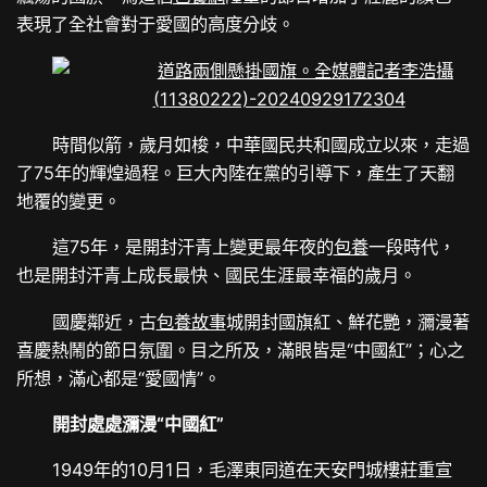
表現了全社會對于愛國的高度分歧。
時間似箭，歲月如梭，中華國民共和國成立以來，走過
了75年的輝煌過程。巨大內陸在黨的引導下，產生了天翻
地覆的變更。
這75年，是開封汗青上變更最年夜的
包養
一段時代，
也是開封汗青上成長最快、國民生涯最幸福的歲月。
國慶鄰近，古
包養故事
城開封國旗紅、鮮花艷，瀰漫著
喜慶熱鬧的節日氛圍。目之所及，滿眼皆是“中國紅”；心之
所想，滿心都是“愛國情”。
開封處處瀰漫“中國紅”
1949年的10月1日，毛澤東同道在天安門城樓莊重宣