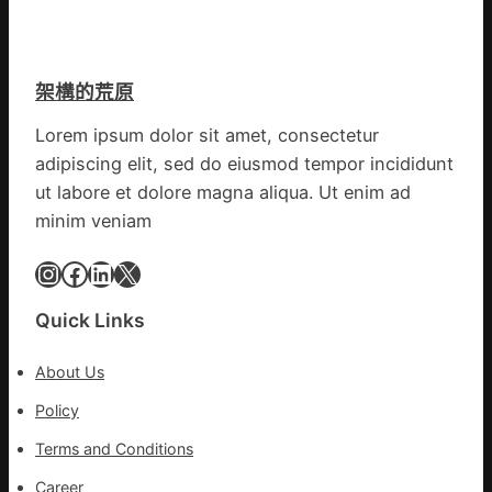
族
奧
譜
斯
組
德
億
架構的荒原
汽
嵐
車
辦
Lorem ipsum dolor sit amet, consectetur
零
公
adipiscing elit, sed do eiusmod tempor incididunt
件
室
訪
ut labore et dolore magna aliqua. Ut enim ad
設
談
minim veniam
計
｜
英
預
Instagram
Facebook
LinkedIn
X
歌
字
隊
當
Quick Links
續
先、
鄉
關
情
About Us
口
前
Policy
移
Terms and Conditions
各
地
Career