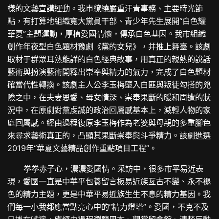
樣的文藝宣講運動。我市繚繞嚴重汗青事務、主要時光節
點，有打算地組織寬大黨員干部、青少年先生展開“白色耀
華夏”主題運動，厚植愛國情懷，傳承白色基因。我市組織
創作年夜型白色題材豫劇《黨的女兒》，并推上舞臺。該劇
取材于群眾耳熟能詳的白色經典故事，用真正的親熱的說話
藝術與扮演藝術開釋出崇奉與精力的氣力，完成了白色題材
確當代性轉換。該劇主人公李玉梅墮入白匪與叛徒勾搭的兇
險之中，在夫妻恩愛、母女情深、崇奉果斷的暖和周遭的狀
況中，在原劇對黨虔誠的政治回屬感基本上，減輕人物的家
庭回屬感。經由過程復原李玉梅作為老婆與母親的多重腳色
來尋求藝術真正的，凸顯其果斷崇奉與斗爭精力。該劇進選
2019年“華夏文藝精品創作重點項目工程”。
拳拳赤子心，濃濃愛國情。采訪中，很多市平易近表
現，愛國一直是中華平
包養留言板
易近族亙古不變、永不褪
色的精力主題，更是中華平易近族生生不息的精力基因。我
們每一小我都應當點亮心中的“精力燈塔”。愛國，不克不及