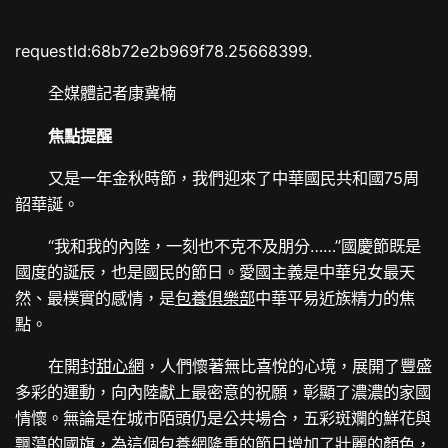
requestId:68b72e2b969f78.25668399.
全媒體記者康冀楠
焦點提醒
又是一年金秋時節，我們迎來了中華國民共和國75周
韶華誕。
“我和我的內陸，一刻也不克不及朋分……”國慶節既是
國度的誕辰，也是國民的節日。愛國主義是中華兒女最天
然、最樸實的感情，是
包養俱樂部
中華平易近族精力的焦
點。
在開封
甜心網
，人們懷著無比喜悅的心境，展開了豐盛
多彩的運動，向內陸獻上最密意的祝願，彰顯了濃濃的家國
情懷。無論是在城市陌頭仍是公共場合，五彩斑斕的鮮花與
飄蕩的國旗，為這個
包養網
隆重的節日增加了壯麗的顏色，