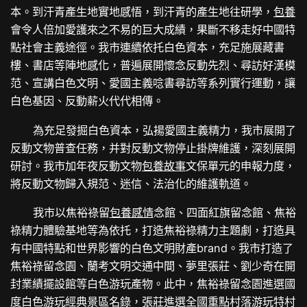
本。到汗青產生地實地感悟，到汗青的產生地往研學，
包養
會令人倍加愛護來之不易的巨大成績，果斷不移走好中國特
點社會主義途徑。我市連續依托白色資本，充足施展藏書
樓、書店等陣地感化，普遍展開懷念反動先烈、尋訪好漢模
范、宣講白色文明、愛國主義唸書尋訪等系列實行運動，讓
白色基因、反動薪火代代相傳。
為充足發掘白色資本，弘揚愛國主義精力，我市展開了
反動文物普查任務，并對反動文物停止掛牌維護，深刻展開
研討。我市加年夜反動文物
包養故事
文保單元的申報力度，
將反動文物歸入規范、迷信、法治化的維護軌道。
我市以焦裕祿留
包養感情
念館、四面紅旗留念館、焦裕
祿精力體驗基地等為依托，打造焦裕祿精力主題劇，打造具
有中國特點和世界影響的白色文明財產brand。我市打造了
焦裕祿留念園、蘭考文明交通中間、夢里張莊、劉少奇在開
封業績擺設館等白色游玩產物。此中，焦裕祿留念園進選國
度白色游玩經典景區名錄，張莊進選全國重點村落游玩特村