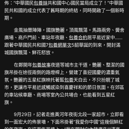
佈：“中華國民
包養妹
共和國中心國民當局成立了！”中華國
民共和國的成立代表了舊時期的終結，同時開啟了一個新時
期。
金風抽豐陣陣，國旗艷麗，頂風飄蕩。馬路兩旁、黌舍
廣場、商戶門前、車站年夜廳、
包養合約
居平易近家中……
跟著中華國民共和國7
包養網單次
5韶華誕的到來，開封滿
城國旗飄蕩、鮮花怒放。
在鄭開年
包養故事
夜道等城市主干道，艷麗、整潔的國
旗吊掛在途徑兩側的路燈桿上，營建了喜迎國慶的濃重氣
氛。艷麗的五星紅旗映托著藍
包養
天白云，不只扮靚了城
市，更讓市平易近感觸感染到喜慶祥和的節日氛圍。在郊區
的車站候車廳、商場等室內公共場合，也能看到五星紅
旗。
9月29日，記者走進黃河年夜街北段一家超市，立即看
到一面宏大的佈景墻，下面吊掛著“我愛你中國”這幾個鮮紅