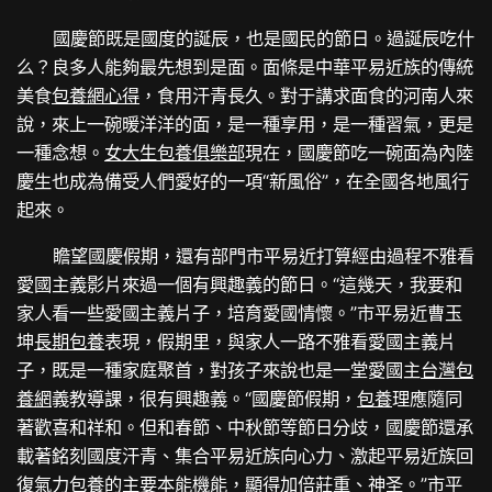
國慶節既是國度的誕辰，也是國民的節日。過誕辰吃什
么？良多人能夠最先想到是面。面條是中華平易近族的傳統
美食
包養網心得
，食用汗青長久。對于講求面食的河南人來
說，來上一碗暖洋洋的面，是一種享用，是一種習氣，更是
一種念想。
女大生包養俱樂部
現在，國慶節吃一碗面為內陸
慶生也成為備受人們愛好的一項“新風俗”，在全國各地風行
起來。
瞻望國慶假期，還有部門市平易近打算經由過程不雅看
愛國主義影片來過一個有興趣義的節日。“這幾天，我要和
家人看一些愛國主義片子，培育愛國情懷。”市平易近曹玉
坤
長期包養
表現，假期里，與家人一路不雅看愛國主義片
子，既是一種家庭聚首，對孩子來說也是一堂愛國主
台灣包
養網
義教導課，很有興趣義。“國慶節假期，
包養
理應隨同
著歡喜和祥和。但和春節、中秋節等節日分歧，國慶節還承
載著銘刻國度汗青、集合平易近族向心力、激起平易近族回
復氣力
包養
的主要本能機能，顯得加倍莊重、神圣。”市平