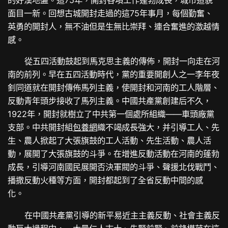
的好漢地盤。這75年，開封各項工作蓬勃成長，城市道貌
面目一新。回想古城開封走過的這75年事月，每個勤奮、
英勇的開封人，無不油但是生無比崇拜、連合奮進的激越情
感。
從五四活動鼓起到馬克思主義的傳佈，開封一向走在河
南的前列。早在五四活動時代，黨的重要開創人之一李年夜
釗同道就在開封傳佈馬列主義，使開封和河南的工人階層、
反動青年頭步接收了馬列主義。中國共產黨創建后不久，
1922年，開封就樹立了中共第一個處所組織——車頭廠黨
支部。中共開封組
包養網
織不竭成長強大，并引導工人、先
生、農人掀起了大張旗鼓的工人活動、先生活動、農人活
動，展開了大張旗鼓的斗爭。在增進反動活動在河南的蓬勃
成長，引導河南國民展開否決軍閥的斗爭、聲援北伐戰鬥、
播撒反動火種等方面，開封都起到了全省反動中間的感
化。
在中國共產黨引導的新平易近主主義反動、社會主義反