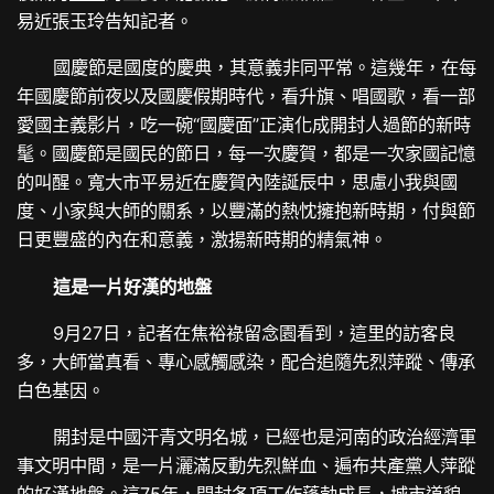
易近張玉玲告知記者。
國慶節是國度的慶典，其意義非同平常。這幾年，在每
年國慶節前夜以及國慶假期時代，看升旗、唱國歌，看一部
愛國主義影片，吃一碗“國慶面”正演化成開封人過節的新時
髦。國慶節是國民的節日，每一次慶賀，都是一次家國記憶
的叫醒。寬大市平易近在慶賀內陸誕辰中，思慮小我與國
度、小家與大師的關系，以豐滿的熱忱擁抱新時期，付與節
日更豐盛的內在和意義，激揚新時期的精氣神。
這是一片好漢的地盤
9月27日，記者在焦裕祿留念園看到，這里的訪客良
多，大師當真看、專心感觸感染，配合追隨先烈萍蹤、傳承
白色基因。
開封是中國汗青文明名城，已經也是河南的政治經濟軍
事文明中間，是一片灑滿反動先烈鮮血、遍布共產黨人萍蹤