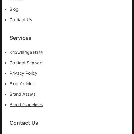
各
Blog
部
門
Contact Us
盡
心
盡
Services
力
搶
Knowledge Base
險
救
Contact Support
災
Privacy Policy
Blog Articles
Brand Assets
Brand Guidelines
Contact Us