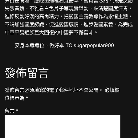
只掛在嘴邊，應經由過程瀏覽冊本、觀賞留念館、清楚反動
先烈業績、不雅看白色片子等現實舉動，來清楚國度汗青，
進修反動好漢的高尚精力，把愛國主義教導作為永恒主題，
不竭加強國度認識、促進愛國感情、進步愛國素養，為完成
中華平易近族巨大回復的中國夢不懈奮斗。
安身本職職位，做好本 TC:sugarpopular900
發佈留言
發佈留言必須填寫的電子郵件地址不會公開。
必填欄
位標示為
*
留言
*