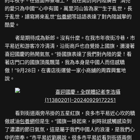
的年夜字。在這面佈景墻上，“我在開封向內陸廣告”“清亮
的愛只為中國”“心中有國，萬里河山皆為家”“生于亂世，長
于亂世，譜寫將來亂世”
包養網
等話語表達了對內陸誠摯的
酷愛。
者是期待成為新郎。沒有什麼。在我市年夜街冷巷，市
平易近和游客冷冷清清，沿街商戶也自覺掛上國旗，瀰漫著
喜迎國慶的熱鬧氣氛。“掛國旗表達了我們對內陸的愛！看
著店門口的國旗頂風飄蕩，我為本身是中國人而倍感驕
傲！”9月28日，在書店街運營一家小商舖的周霖興奮地
說。
看到街道兩旁吊掛的五星紅旗，良多市平易近心坎的驕
傲感油
包養網
但是生。“國旗一掛起來，剎時就感觸感染到
了濃濃的節日氣氛，這是屬于我們中國人的浪漫，是我們心
中的崇奉。”市平易近劉晨說。很多市平易近看到街道兩側