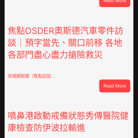
:
Read More
潮
安
東
鳳
焦點OSDER奧斯德汽車零件訪
陳
談｜預字當先、關口前移 各地
氏
同
各部門盡心盡力搶險救災
鄉
會
慶
70
央視網新聞（焦點訪談…
周
:
Read More
年
焦
擬
點
編
OSDE
族
奧
噴鼻港啟動戒備狀態秀傳醫院健
譜
斯
組
康檢查防伊波拉輸進
德
億
汽
嵐