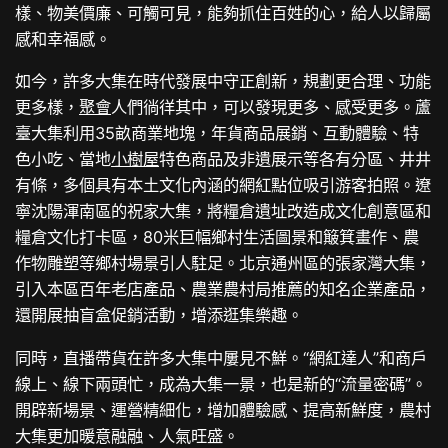
樣、物美價廉、可觸可見，能夠抓住百姓的心，給人以歸屬
感和幸福感。
如今，許多大集在時代發展中守正創新，規劃更合理、功能
更多樣，
聚會
人們徜徉其中，可以發現更多、感受更多。蘆
臺大集利用35畝商業地塊，年貨商品展銷、互動體驗、特
色小吃、當地
小樹屋
特色商品及非遺展示等各有分區、井井
有條，多個具有本土文化內涵的網紅點位吸引游客拍照。遼
寧沈陽渾南區的祝家大集，將糧倉遺址改造成文化創意區和
糧倉文化打卡區，80米巨幅鄉村生活圖景和簸箕畫作、農
作物雕塑等鄉村場景引人駐足。北京通州區的張家灣大集，
引入本區百年老店產品、農業農村局推薦的知名企業產品，
還開展抽盲盒促銷活動，增添逛集樂趣。
同時，直播帶貨在許多大集中屢見不鮮。“網紅達人”和商戶
線上、線下兩頭忙，成為大集一景，也是新的“流量密碼”。
開辟新場景、運營精細化，增加體驗感、提高新鮮度，農村
大集更加暖意融融、人氣旺盛。