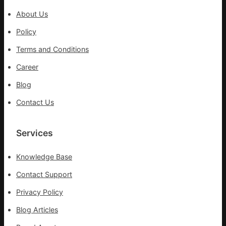
防
盡
About Us
伊
力
波
Policy
搶
拉
險
Terms and Conditions
輸
救
進
災
Career
Blog
Contact Us
Services
Knowledge Base
Contact Support
Privacy Policy
Blog Articles