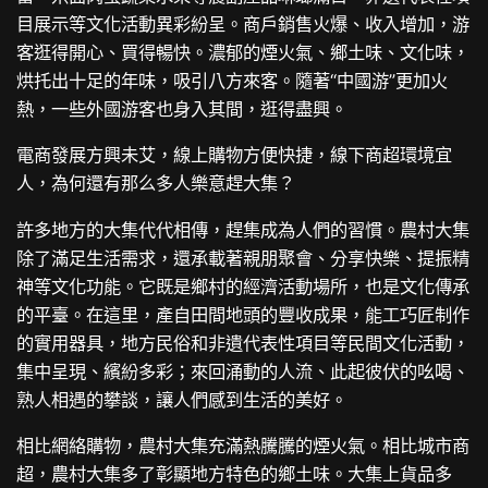
目展示等文化活動異彩紛呈。商戶銷售火爆、收入增加，游
客逛得開心、買得暢快。濃郁的煙火氣、鄉土味、文化味，
烘托出十足的年味，吸引八方來客。隨著“中國游”更加火
熱，一些外國游客也身入其間，逛得盡興。
電商發展方興未艾，線上購物方便快捷，線下商超環境宜
人，為何還有那么多人樂意趕大集？
許多地方的大集代代相傳，趕集成為人們的習慣。農村大集
除了滿足生活需求，還承載著親朋聚會、分享快樂、提振精
神等文化功能。它既是鄉村的經濟活動場所，也是文化傳承
的平臺。在這里，產自田間地頭的豐收成果，能工巧匠制作
的實用器具，地方民俗和非遺代表性項目等民間文化活動，
集中呈現、繽紛多彩；來回涌動的人流、此起彼伏的吆喝、
熟人相遇的攀談，讓人們感到生活的美好。
相比網絡購物，農村大集充滿熱騰騰的煙火氣。相比城市商
超，農村大集多了彰顯地方特色的鄉土味。大集上貨品多