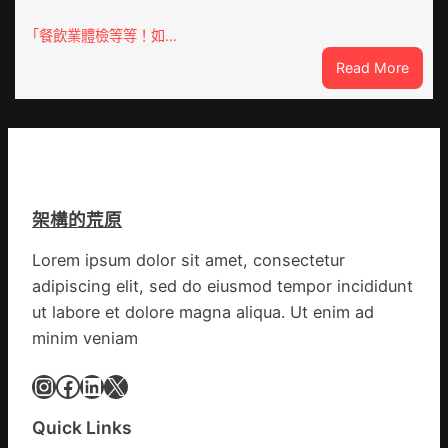
車
辦
零
「餐飲業體檢等等！如…
公
件
室
:
Read More
訪
設
噴
談
計
鼻
｜
英
港
預
歌
啟
字
隊
動
當
續
戒
先、
鄉
架構的荒原
備
關
情
狀
口
Lorem ipsum dolor sit amet, consectetur
態
前
adipiscing elit, sed do eiusmod tempor incididunt
秀
移
傳
ut labore et dolore magna aliqua. Ut enim ad
各
醫
地
minim veniam
院
各
健
Instagram
Facebook
LinkedIn
X
部
康
門
檢
盡
Quick Links
查
心