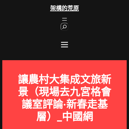
跳
架構的荒原
至
主
S
要
e
內
a
r
容
c
h
讓農村大集成文旅新
景（現場去九宮格會
議室評論·新春走基
層）_中國網