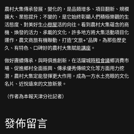
農村大集傳承發展，變化的，是品類增多、項目翻新、規模
擴大、業態提升；不變的，是它始終彰顯人們積極樂觀的生
活態度、對美好生
小樹屋
活的向往。看到農村大集蘊含的商
機、煥發的活力、承載的文化，許多地方將大集活動項目化
運作，農文商旅有機聯動，打造“文旅+”品牌，為那些歷史
久、有特色、口碑好的農村大集賦能
講座
。
做好賡續傳承，與時俱進創新，在活躍城
時租會議
鄉消費市
場、促進鄉村全面振興、傳承優秀傳統文化等方面用力挖
潛，農村大集定能發揮更大作用，成為一方水土亮眼的文化
名片、近悅遠來的文旅新景。
（作者為本報天津分社記者）
發佈留言