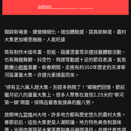
admin
2025 年 2 月 14 日
開辟新場景、運營精細化，增加體驗感、提高新鮮度，農村
大集更加暖意融融、人氣旺盛
既有制作木版年畫、剪紙、葫蘆燙畫等非遺技藝體驗活動，
也有舞龍舞獅、抖空竹、飛镲等動感十足的節目表演，氣氛
歡騰
小樹屋
喜慶。新春期間，走進有約350年歷史的天津寧
河區蘆臺大集，非遺元素撲面而來。
“得有五六萬人趕大集，別提多熱鬧了！”鄉親們回憶，節前
臘月初八的蘆臺大集上，很多人聚集在直徑2.25米的“寧河
第一鍋”周圍，排隊品嘗香氣撲鼻的臘八粥。
放眼神
九宮格
州大地，許多地方都有歷史悠久的農村大集。
春節前后，這些大集更是人潮熙攘，地方特色美食刺激味
蕾，米面肉蛋蔬菜水果等農副產品琳瑯滿目，非遺代表性項