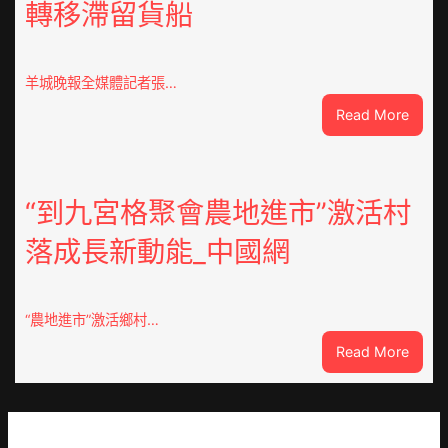
轉移滯留貨船
時
期
文
明
羊城晚報全媒體記者張…
森
:
Read More
和
風
診
雨
所
中
家
緊
“到九宮格聚會農地進市”激活村
醫
急
科
落成長新動能_中國網
JIUYI
實
俱
行
意
站
豪
防
“農地進市”激活鄉村…
宅
疫
:
Read More
設
步
“到
計
隊
九
轉
高
宮
移
舉
格
滯