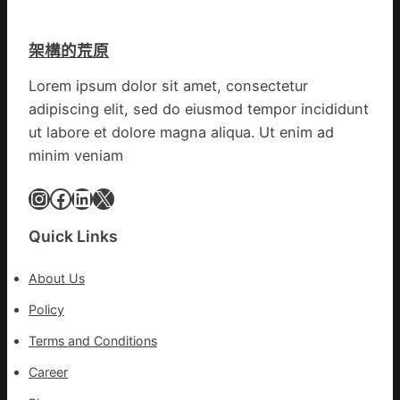
旗
聚
留
號
會
貨
的
架構的荒原
農
船
湊
地
集
Lorem ipsum dolor sit amet, consectetur
進
地
adipiscing elit, sed do eiusmod tempor incididunt
市”
激
ut labore et dolore magna aliqua. Ut enim ad
活
minim veniam
村
落
Instagram
Facebook
LinkedIn
X
成
長
Quick Links
新
動
About Us
能
_
Policy
中
Terms and Conditions
國
網
Career