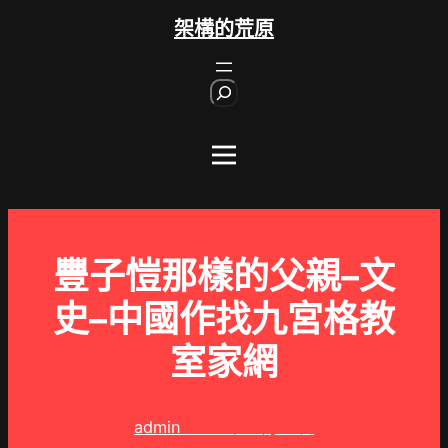
跳
架構的荒原
至
主
S
要
e
內
a
r
容
c
h
豐子愷那樣的父親–文
史–中國作找九宮格教
室家網
admin
2025 年 3 月 3 日