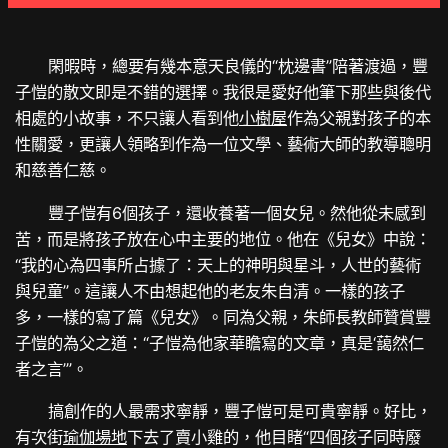
閑暇時，總要有幾本意天良儀的“枕邊書”陪著渡過，豐
子愷的散文即是不錯的選擇。我很是愛好他筆下那些與後代
相處的小故事，不只讓人看到他
小樹屋
作為父親對孩子的本
性關愛，更讓人領略到作為一位文學、藝術大師的教導聰明
和慈善仁慈。
豐子愷有6個孩子，還收養著一個女兒。然他從未感到
苦，而是將孩子放在心中主要的地位。他在《兒女》中說：
“我的心為四事所占據了：天上的神明與星斗，人世的藝術
與兒童”。這讓人不由想起他的老友朱自清。一樣的孩子
多，一樣的寫了篇《兒女》。同為父親，朱師長教師贊賞豐
子愷的為父之道：“子愷為他家華瞻寫的文章，真是‘藹然仁
者之言’”。
搞創作的人最需求寧靜，豐子愷可是可貴寧靜。好比，
有次街
瑜伽場地
下去了賣小雞的，他目睹“四個孩子同時廢