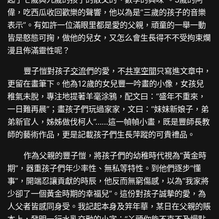
偉，吃西瓜收回歡樂的聲響，他以為是“三歲的孩子的音樂
表示”。有如許一位滿眼里都是愛的父親，頑童的一舉一動
皆是憨態可掬，做他的兒女，又怎么會生長得不不受拘束爛
漫且佈滿靈性呢？
豐子愷對孩子
交流
們的愛，不
共享空間
只寫進文章中，
更留在畫筆下。他為12歲的女兒豐一吟畫的小像，女孩兒
稚氣未脫，專注地提著羊毫涂鴉，配文曰：“盛年不重來，
一日難再晨”；畫孩子們玩過家家，文曰：“妹妹新娘子，弟
弟新官人，姊姊做伐柯人”……這一幀幀小畫，既是豐師長教
師的藝術作品，更是記載孩子們生長萍蹤的可貴禮品。
作為父親的豐子愷，將孩子們的幼稚時代視為“黃金時
期”，器重孩子們年少率性、無私等特性。到他們逐步“懂
事”，開端忍讓貢獻的時辰，他反而無窮傷感，以為“我家將
少卻了一個黃金時期的幸福兒”。這份對孩子誠摯的愛，為
人父者皆感同身受。我記起本身及笄年華，某日在父親的賬
本上，發明一行水乳交融的小字：“丫頭你能不克不及慢點