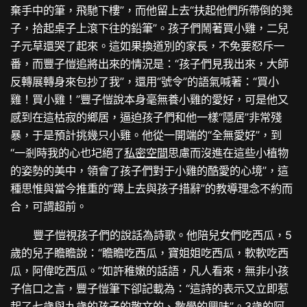
棄手中的筆，飛馳下樓”，而他留上去“扶起他們所帶倒的凳
子，拾起桌子上滾下往的鉛筆”。孩子們鬧著買小雞，二兒
子元草還哭了起來。這如果換道別的家長，不免要怒斥一
番，而豐子愷追將出來的情況是：“孩子們見我出來，大師
反轉展轉身來包抄了我”，還用“號令”的語氣喊著：“買小
雞！買小雞！”豐子愷說本身毫無養小雞的愛好，可是他又
感到在這枯寂的鄉居，逼迫孩子們和他一樣“隱居”非常殘
暴，于是預計挑幾只小雞。他從一開端的“全無愛好”，到
“一剎時我的心也圮絕了
私密空間
思慮而沒進在這些小植物
的姿勢的美中，領會了孩子們對于小雞的酷愛的心境”，這
種思惟與當今推重的“蹲上去與孩子措辭”的教導理念不約而
合，可謂超前。
豐子愷視孩子們的說話為詩歌。他陪兒女們吃西瓜，5
歲的兒子瞻瞻說：“瞻瞻吃西瓜，寶姐姐吃西瓜，軟軟吃西
瓜，阿偉吃西瓜。”如許稚嫩的話語，凡人看來，無非小孩
子信口之言，豐子愷筆下卻記載為：“這詩的表示又立即惹
起了七歲與九歲的孩子的散文的、數學的興味”。3歲的阿