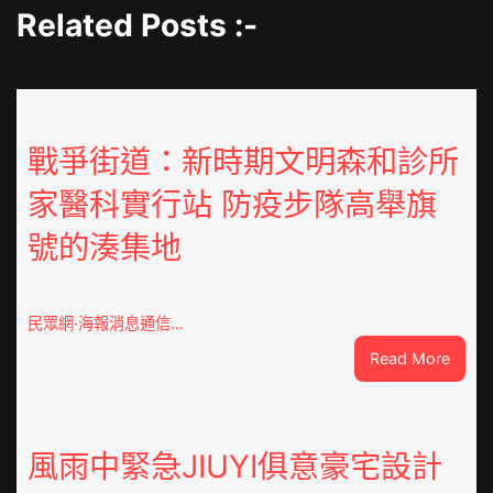
Related Posts :-
戰爭街道：新時期文明森和診所
家醫科實行站 防疫步隊高舉旗
號的湊集地
民眾網·海報消息通信…
:
Read More
戰
爭
街
道：
風雨中緊急JIUYI俱意豪宅設計
新