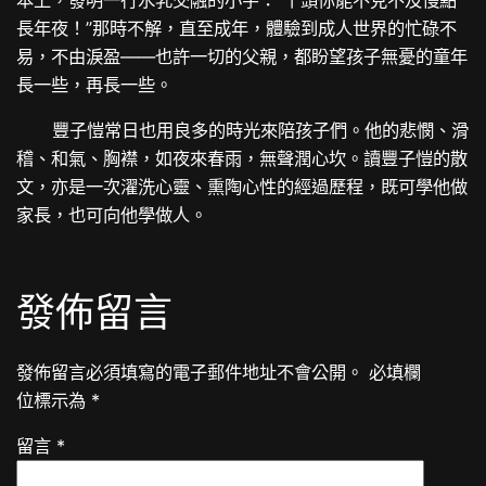
長年夜！”那時不解，直至成年，體驗到成人世界的忙碌不
易，不由淚盈——也許一切的父親，都盼望孩子無憂的童年
長一些，再長一些。
豐子愷常日也用良多的時光來陪孩子們。他的悲憫、滑
稽、和氣、胸襟，如夜來春雨，無聲潤心坎。讀豐子愷的散
文，亦是一次濯洗心靈、熏陶心性的經過歷程，既可學他做
家長，也可向他學做人。
發佈留言
發佈留言必須填寫的電子郵件地址不會公開。
必填欄
位標示為
*
留言
*