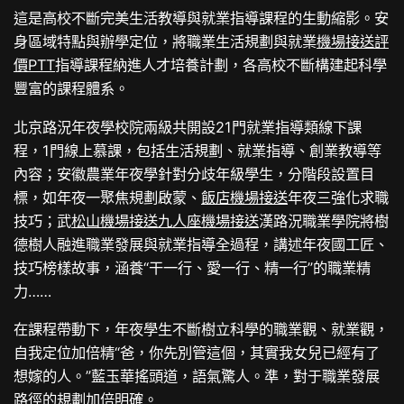
這是高校不斷完美生活教導與就業指導課程的生動縮影。安
身區域特點與辦學定位，將職業生活規劃與就業
機場接送評
價PTT
指導課程納進人才培養計劃，各高校不斷構建起科學
豐富的課程體系。
北京路況年夜學校院兩級共開設21門就業指導類線下課
程，1門線上慕課，包括生活規劃、就業指導、創業教導等
內容；安徽農業年夜學針對分歧年級學生，分階段設置目
標，如年夜一聚焦規劃啟蒙、
飯店機場接送
年夜三強化求職
技巧；武
松山機場接送
九人座機場接送
漢路況職業學院將樹
德樹人融進職業發展與就業指導全過程，講述年夜國工匠、
技巧榜樣故事，涵養“干一行、愛一行、精一行”的職業精
力……
在課程帶動下，年夜學生不斷樹立科學的職業觀、就業觀，
自我定位加倍精“爸，你先別管這個，其實我女兒已經有了
想嫁的人。”藍玉華搖頭道，語氣驚人。準，對于職業發展
路徑的規劃加倍明確。