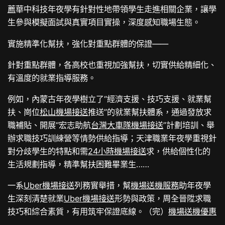
薦
華中科技年夜學有針對性地帶領學生走進相關企業，讓學
生參與模擬面試與真實項目實操，深度感知職場生態。
實施精準化幫扶，強化對重點群體的保證——
針對重點群體，各高校也重視加強幫扶，切實供給精細化、
有溫度的就業指導服務。
例如，內蒙古年夜學樹立了“經濟支援、技巧支援、就業幫
扶、崗位
松山機場接送
推送”的就業幫扶體系，通過發放求
職補貼、開展“宏志助航
台灣大車隊機場接送
”計劃培訓、舉
辦求職技巧訓練營等情勢供給指導；天津職業年夜學重視針
對分歧學生的特點和需
24小時機場接送
求，供給個性化的
生活規劃指導，精準幫扶困難畢業生……
一系
Uber機場接送
列務實舉措，幫
機場送機服務
助年夜學
生深刻清楚就業
Uber機場接送
形勢與政策，周全晉陞求職
技巧和綜合素質，有用筑牢保證底線。（完）
機場送機優惠