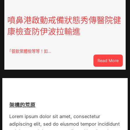
擬
點
編
OSDE
族
奧
噴鼻港啟動戒備狀態秀傳醫院健
譜
斯
組
康檢查防伊波拉輸進
德
億
汽
嵐
車
辦
零
「餐飲業體檢等等！如…
公
件
室
:
Read More
訪
設
噴
談
計
鼻
｜
英
港
預
歌
啟
字
隊
動
當
續
戒
先、
鄉
架構的荒原
備
關
情
狀
口
Lorem ipsum dolor sit amet, consectetur
態
前
adipiscing elit, sed do eiusmod tempor incididunt
秀
移