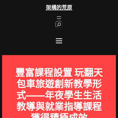
跳
架構的荒原
至
主
S
要
e
內
a
r
容
c
h
豐富課程設置 玩翻天
包車旅遊創新教學形
式——年夜學生生活
教導與就業指導課程