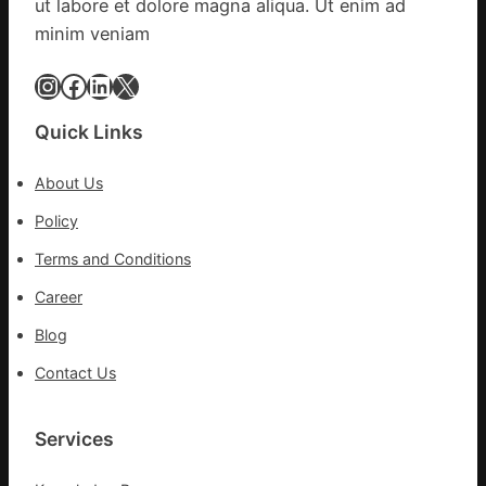
傳
ut labore et dolore magna aliqua. Ut enim ad
各
醫
地
minim veniam
院
各
健
Instagram
Facebook
LinkedIn
X
部
康
門
檢
盡
Quick Links
查
心
防
盡
About Us
伊
力
波
Policy
搶
拉
險
Terms and Conditions
輸
救
進
災
Career
Blog
Contact Us
Services