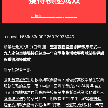
獲得積極成效
admin
2025 年 8 月 15 日
requestId:689e83d09f1260.70923043.
新華社北京7月31日電 題：
豐富課程設置 創新教學形式—
九人座包車
機場接送包車
—年夜學生生活教導與就業指導課
程獲得積極成效
新華社記者王鵬
強化
包車旅遊
生活教導與就業指導，是做好高校畢業生就業
服務任務的主要一環。中辦、國辦印發的
24小時機場接送
《關于加速構建通俗高級學校畢業生高質量就業服務體
九人
座機場接送
系的意見》中，明確提出“完美生活教導
機場接
送預約
與就業指導課程標準”“打造一批國家規劃教材、示范