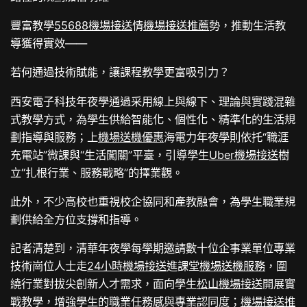
豐富教學
55688機場接送
情
機場接送推薦
勢，推動生活教
導獲得實效——
若何通過技術賦能，讓課程教學更富吸引力？
西安電子科技年夜學通過采用線上與線下、理論與實踐混雜
式教學方式，為學生供給智能化、個性化、精準化的生活規
劃指導與服務；上
機場送機優惠
海電力年夜學則依托“職涯
充電站”微課與“生活闖關”平臺，引導學生
Uber機場接送
樹
立“扎根行業、服務戰略”的擇業觀。
此外，不少高校也重視校企協同和產教融會，為學生職業規
劃供給全方位支撐和指導。
記者清楚到，清華年夜學每學期邀請數十位企事業單位專業
技術崗位人士走
24小時機場接送
進課堂
機場送機服務
，圍
繞行業對拔尖創新人才需求，面向學生
松山機場接送
開展實
戰教學，增強學生的職業任務感與專業認同度；
機場接送推