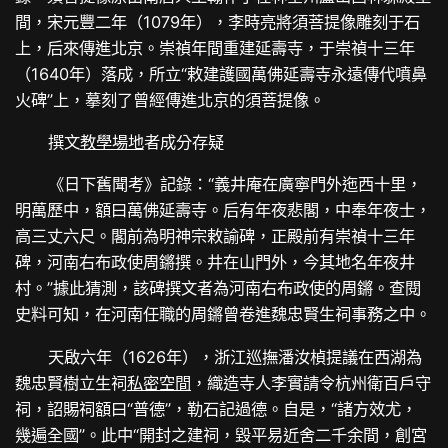
間，宋元豐二年（1079年），李時亮將須菩提像雕刻于石
上，后來傳進北京。崇禎年間重建延壽寺，于崇禎十三年
（1640年）落成，所立“敕建護國萬佛延壽寺永遠傳代噴鼻
火碑”上，摹刻了曾經傳進北京的須菩提像。
撰文
教學場地
者成分存疑
《日下舊聞考》記錄：“義井庵在廣寧門外迤西十里，
明萬歷中，額曰萬佛延壽寺。后有年夜悲閣，中奉年夜士，
高三丈六尺。閣前為明神宗敕諭碑，正殿前有崇禎十三年
碑，河南右布政使周鏘撰。井在山門外，今其地名年夜井
村。”據此猜測，該碑撰文者為河南右布政使的周鏘。查閱
史料可知，在河南任職的周鏘曾卷進魏忠賢生祠事務之中。
天啟六年（1626年），浙江巡撫潘汝楨提議在西湖為
魏忠賢樹立生祠
私密空間
，織造寺人李實請令杭州衛百戶守
祠，詔賜祠額曰“普德”，勒石記過德。自是，“諸方效尤，
幾遍全國”。此中“開封之建祠，毀平易近舍二千余間，創宮