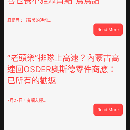
喜包養不雅眾齊點”鴛鴦譜”
原題目：《最美的時包…
:
Read More
《最
美
的
時
“老頭樂”排隊上高速？內蒙古高
間》
速回OSDER奧斯德零件商應：
江
易
已所有的勸返
珈
求
被”
恨”
7月27日，有網友爆…
喜
:
Read More
包
“老
養
頭
不
樂”