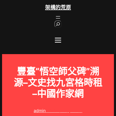
跳
架構的荒原
至
主
S
要
e
內
a
r
容
c
h
豐臺“悟空師父碑”溯
源–文史找九宮格時租
–中國作家網
admin
2025 年 3 月 13 日