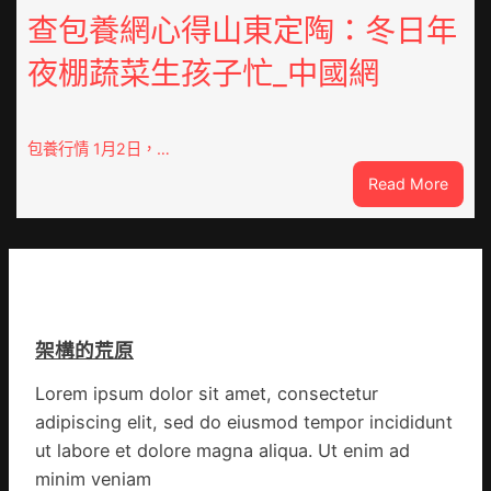
雅
排
查包養網心得山東定陶：冬日年
眾
隊
齊
夜棚蔬菜生孩子忙_中國網
上
點”
高
鴛
速？
鴦
內
包養行情 1月2日，…
譜”
蒙
:
Read More
古
查
高
包
速
養
回
網
OSDE
心
奧
得
斯
架構的荒原
山
德
東
零
Lorem ipsum dolor sit amet, consectetur
定
件
adipiscing elit, sed do eiusmod tempor incididunt
陶：
商
冬
ut labore et dolore magna aliqua. Ut enim ad
應：
日
已
minim veniam