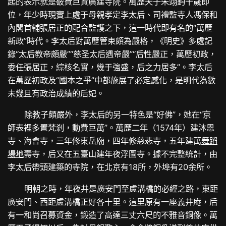
起的表示就是破費巨資廣建寺院。萬歷天子朱翊鈞十歲即
位，年少時現實上處于母親孝定李太后、司禮監寺人馮保和
內閣首輔張居正的配合監護之下，這一時代即有名的“萬歷
新政”時代。李太后對萬歷管束頗為嚴格，《明史》多處記
錄“太后教帝頗嚴”“慈圣太后遇帝嚴”“后性嚴正，萬歷初政，
委任張居正，綜核名實，幾于強盛，后之力居多”。李太后
在萬歷初政及“國本之爭”中都施展了必定感化，是明代為數
未幾且有政治成績的后妃。
除教子頗嚴外，李太后的另一特色是“好佛”，她在“京
師表裡多置梵剎，動費巨萬”。萬歷二年（1574年）建沐恩
寺、海會寺，三年修東岳廟，四年修慈悲寺，五年建萬
舞蹈
場地
壽寺，后又在五臺山建年夜浮圖寺。據不完整統計，由
李太后帶頭建築的寺院，在北京有18所，外埠有20余所。
明朝之時，年夜井是廣安門至盧溝橋的必經之路，東距
廣安門、西距盧溝橋正好各十里。這里原有一座義井庵，后
有一和尚召募資金，鍛造了高達三丈六尺的不雅音銅像。萬