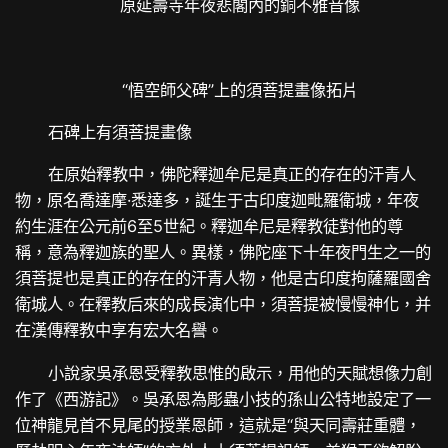
原延壽寺年夜悲閣內的銅不雅音像
“悟空師父碑”上的須菩提畫像拓片
石碑上有須菩提畫像
在原始釋教中，佛陀釋迦牟尼是真正的存在的汗青人
物，原名喬達摩·悉達多，誕生于古印度迦毗羅衛城，年夜
約生涯在公元前6至5世紀。釋迦牟尼是釋教徒對他的尊
稱，意為釋迦族的聖人。異樣，佛陀座下十年夜門生之一的
須菩提也是真正的存在的汗青人物，他是古印度拘薩羅國舍
衛城人。在釋教后來的成長演化中，須菩提被慢慢神化，并
在漢傳釋教中享有宏大名譽。
小說家吳承恩受釋教思惟的啟示，用他的天賦想像力創
作了《西游記》。吳承恩為彫蟲小技的孫山公特地設定了一
位神龍見首不見尾的授業恩師，這就是“與天同壽莊重體，