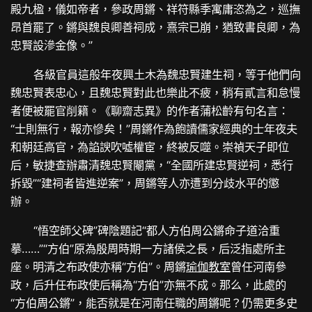
殿九楹，儀如帝者，參政周鏘、祥符縣季寓庸恣為之，巡撫
昂首罷了。鏘與魏良卿善祠成，熹宗已崩，猶致書良卿，為
忠賢設滲金像。”
各級官員這般年夜興土木為魏忠賢建生祠，等于他們向
魏忠賢表忠心，且魏忠賢對此也樂此不疲，稍有貳言和怠慢
者便被罷官削籍。《聊齋志異》的作者蒲松齡有句名言：
“士則無行，報亦慘矣！”周鏘作為飽讀儒家經典的士年夜夫
和朝廷高官，為諂諛吹噓權宦，終被反噬。崇禎天子即位
后，敏捷查辦肅清魏忠賢閹黨，“全國所建忠賢逆祠，悉行
拆毀”“建祠者皆進逆案”，周鏘等人亦遭到分歧水平的懲
辦。
“悟空師父碑”碑陰題記“都人方伯周公鏘命子道洽重
摹……”“方伯”原為殷周時期一方諸侯之長，后泛指處所主
座。明清之布政使亦稱“方伯”。周鏘
瑜伽教室
曾任河南參
政，后升任布政使后稱為“方伯”亦無不成。那么，此處的
“方伯周公鏘”，能否就是在河南任職的周鏘呢？仍需更多史