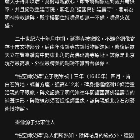
歷天子得知以后，為討母親歡心，命令將銅像送到義井庵供
奉，并且撥款重建寺院，賜名為“護國萬佛延壽寺”，閣前為
明神宗敕諭碑，殿宇樓閣住持噴鼻廚無一不備，噴鼻火茂
盛。
二十世紀六十年月中期，延壽寺被撤除，不雅音銅像寄
存于市文物部分，后由年夜鐘寺古鐘博物館運回，修復后露
天立在豐臺體育中間東北角的萬佛延壽寺原址。該像是北京
現存最高峻、外型最精美的銅鑄不雅音菩薩像。
“悟空師父碑”立于明崇禎十三年（1640年）四月，青
白石質地，螭首方座，通高4.12米，碑身邊框線刻10條活靈
活現的平眼龍，碑文記錄了明代崇禎年間護國萬佛延壽寺的
補葺情形，碑陰線刻須菩提祖師畫像，該碑現躲北京石刻藝
術博物館。
畫像源于北宋佳人
“悟空師父碑”為人們所熟知，除碑帖身的緣故外，還因