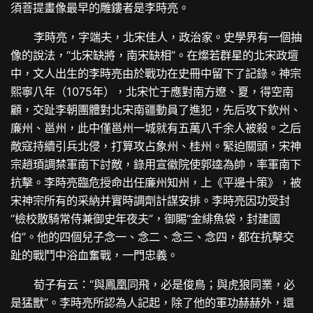
須菩提畫像最早的雕鏤者是李時亮。
李時亮，字端夫，北宋佳人，政治家。史學界有一個抽
像的說法，“北宋缺將，南宋缺相”。在燦若群星的北宋政壇
中，文人出生的李時亮由於戰功在史冊中留下了記錄。神宗
熙寧八年（1075年），北宋忙于應對南方遼、夏，得空南
顧，交趾李朝團體對北宋南疆動員了進犯，先后攻下欽州、
廉州、邕州，此中僅邕州一城就有五萬八千余人被殺。之后
敵寇持續引兵北侵，打算攻占象州、桂州。緊迫關頭，宋神
宗趙頊調禁軍南下討敵，錄用宣徽院使郭逵為帥，率軍南下
抗擊。李時亮臨危授命出任廉州知州，上《平邊十策》，被
宋神宗所有的采納并實時調劑計謀安排。李時亮因功受封
“檢校散騎常侍兼御史年夜夫”，御賜“金緋魚袋，封建國
伯”。他的四個兒子念一、念二、念三、念四，都在抗擊交
趾的戰鬥中浴血奮戰，一門忠義。
荀子有云：“與鳳凰同飛，必是俊鳥；與虎狼同業，必
是猛獸”。李時亮所認為人記起，除了他的軍功赫赫外，還