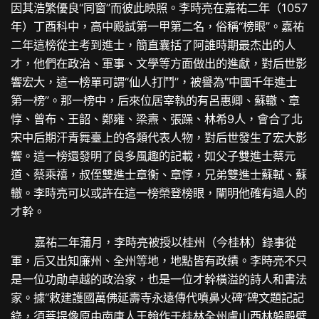
因其浩繁優良“同窗”而彼此映照。李時亮在嘉祐二年（1057
年）丁酉科中，高中殿試第一甲第二名，俗稱“榜眼”。嘉祐
二年這榜從主考到進士，簡直囊括了阿誰時期最杰出的人
才，他們在政治、軍事、文學等方面做出的進獻，對后世影
響宏大，這一榜單可謂“仙人打鬥”，被譽為“中國千年進士
第一榜”。那一榜中，后來位居宰執的有呂惠卿、蘇轍、章
惇、曾布、王韶、鄭雍、梁燾、張躁、林希9人，會合了北
宋中后期汗青舞臺上的各類代表人物，對后世發生了宏大影
響。這一榜還發明了良多風趣的記載，如父子雙進士蔡元
道、蔡乘禧，叔侄雙進士章衡、章惇，兄弟雙進士蘇軾、蘇
轍。李時亮可以或許在這一榜榮登榜眼，闡明他確有過人的
才幹。
嘉祐二年蒲月，李時亮被授以桂州（今桂林）錄事從
軍，后又出知廉州、全州等地，地點皆有政績。李時亮不只
是一位功勛卓越的政治家，也是一位才幹橫溢的詩人和書法
家。據“敕建護國萬佛延壽寺永遠傳代噴鼻火碑”碑文題記記
錄，須菩提像原由南唐人王翰作于桂林全州盧山西林躲殿壁