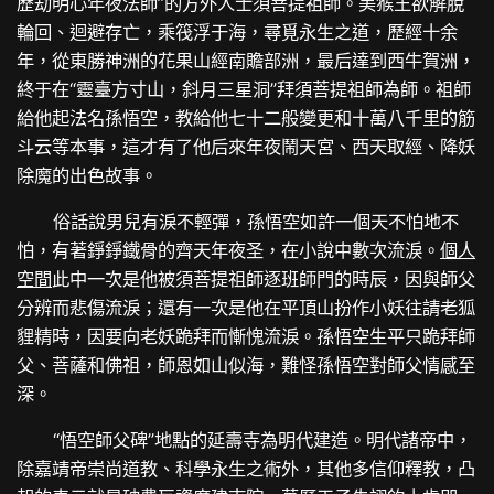
歷劫明心年夜法師”的方外人士須菩提祖師。美猴王欲解脫
輪回、迴避存亡，乘筏浮于海，尋覓永生之道，歷經十余
年，從東勝神洲的花果山經南贍部洲，最后達到西牛賀洲，
終于在“靈臺方寸山，斜月三星洞”拜須菩提祖師為師。祖師
給他起法名孫悟空，教給他七十二般變更和十萬八千里的筋
斗云等本事，這才有了他后來年夜鬧天宮、西天取經、降妖
除魔的出色故事。
俗話說男兒有淚不輕彈，孫悟空如許一個天不怕地不
怕，有著錚錚鐵骨的齊天年夜圣，在小說中數次流淚。
個人
空間
此中一次是他被須菩提祖師逐班師門的時辰，因與師父
分辨而悲傷流淚；還有一次是他在平頂山扮作小妖往請老狐
貍精時，因要向老妖跪拜而慚愧流淚。孫悟空生平只跪拜師
父、菩薩和佛祖，師恩如山似海，難怪孫悟空對師父情感至
深。
“悟空師父碑”地點的延壽寺為明代建造。明代諸帝中，
除嘉靖帝崇尚道教、科學永生之術外，其他多信仰釋教，凸