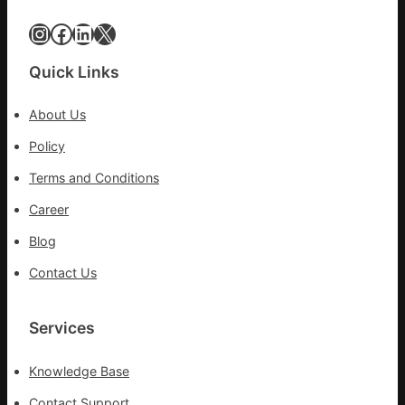
年
所
夜
Instagram
Facebook
LinkedIn
X
有
棚
的
蔬
勸
Quick Links
菜
返
生
About Us
孩
子
Policy
忙
Terms and Conditions
_
中
Career
國
Blog
網
Contact Us
Services
Knowledge Base
Contact Support