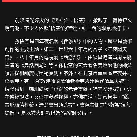
前段時光爆火的《黑神話：悟空》，掀起了一輪傳統文
明高潮，不少人依照“悟空”的萍蹤，到山西的取景地打卡。
孫悟空是四年夜名著《西游記》中的人物，歷來是藝術
創作的主要主題，如二十世紀六十年月的片子《年夜鬧天
宮》、八十年月的電視劇《西游記》、由噴鼻港演員周星馳
主演的《鬼話西游》等。孫悟空的宏大著名度也讓他的師父
須菩提祖師變得奧秘莫測。不外，在北京市豐臺區年夜井村
延壽寺，有一通“敕建護國萬佛延壽寺永遠傳代噴鼻火碑”，
碑陰線刻一幅和尚樣子容貌的老者畫像，神志安靜安詳，似
在傳經說法，又似在參透禪機，亦佛亦道，妙意橫生。“貌
古形疏倚杖藜，清楚畫出須菩提”，畫像右側題記指為“須菩
提像”，是以被大師戲稱為“悟空師父碑”。