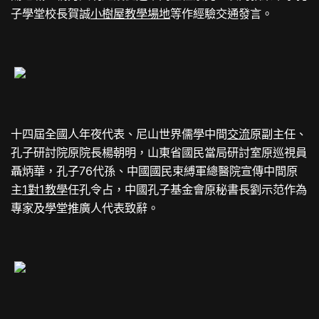
子學堂校長賀誠
小樹屋
教學場地
等作經驗交通發言。
十四屆全國人年夜代表、尼山世界儒學中間
交流
原副主任、
孔子研討院原院長楊朝明，山東省國民當局研討室原巡視員
聶炳華，孔子76代孫、中國國民束縛軍總醫院宣傳中間原
主
1對1教學
任孔令占，中國孔子基金會原秘書長劉示范作為
專家及學堂推廣人代表致辭。