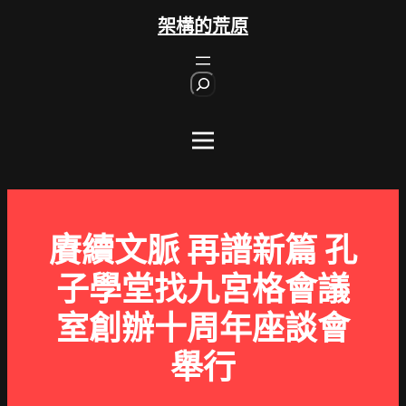
跳
架構的荒原
至
主
S
要
e
內
a
r
容
c
h
賡續文脈 再譜新篇 孔
子學堂找九宮格會議
室創辦十周年座談會
舉行