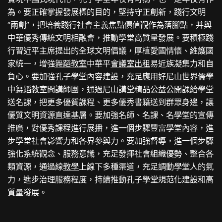
為。要正確掌握發展標的目的，堅持守正創新，踐行文明
“兩創”，把培養踐行社會主義焦點價值觀作為落腳點，并與
中華優秀傳統文明相融會，推動學堂高質量發展。要積極踐
行習近平主席提出的全球文明倡議，厚植愛國情懷、維護國
家統一，增強
舞蹈教室
中華平
會議室出租
易近族凝集力和自
負心。要加強孔子學堂內容建設，充足應用好尼山世界儒學
中
舞蹈教室
間講師團，通過尼山講堂精品公益公開課給學堂
送名課，把更多優質課程、更多優秀書籍送到群眾身邊，讓
優質文明資源直達基層。要加強名師、名課、名學堂的宣傳
推廣，對優秀課程進行展播，進一個步驟豐富學堂內容，進
步學堂社會影響力和各界參與力。要加強督導，進一個步驟
強化系統觀念、服務意識，充足發揮社會組織優勢、整合各
類資源，通過線
教學
上線下多種渠道，充足調動學堂人的氣
力，進步治理服務程度，持續推動孔子學堂規范化建設和高
質量發展。