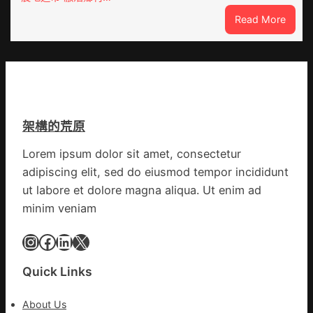
宅
疫
:
Read More
設
步
“到
計
隊
九
轉
高
宮
移
舉
格
滯
旗
聚
留
號
會
貨
的
架構的荒原
農
船
湊
地
集
Lorem ipsum dolor sit amet, consectetur
進
地
adipiscing elit, sed do eiusmod tempor incididunt
市”
激
ut labore et dolore magna aliqua. Ut enim ad
活
minim veniam
村
落
Instagram
Facebook
LinkedIn
X
成
長
Quick Links
新
動
About Us
能