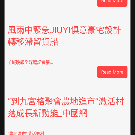
:
Read More
戰
爭
街
道：
風雨中緊急JIUYI俱意豪宅設計
新
轉移滯留貨船
時
期
文
明
羊城晚報全媒體記者張…
森
:
Read More
和
風
診
雨
所
中
家
緊
“到九宮格聚會農地進市”激活村
醫
急
科
落成長新動能_中國網
JIUYI
實
俱
行
意
站
豪
防
“農地進市”激活鄉村…