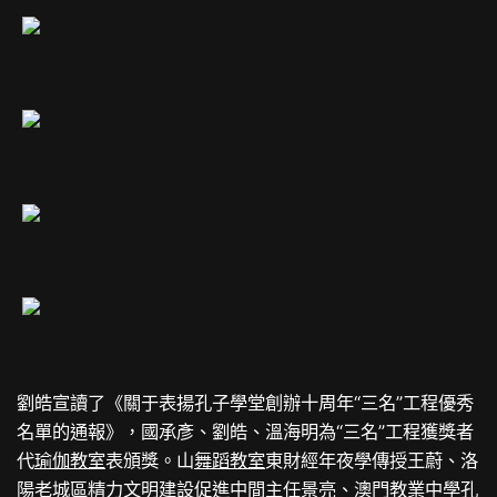
劉皓宣讀了《關于表揚孔子學堂創辦十周年“三名”工程優秀
名單的通報》，國承彥、劉皓、溫海明為“三名”工程獲獎者
代
瑜伽教室
表頒獎。山
舞蹈教室
東財經年夜學傳授王蔚、洛
陽老城區精力文明建設促進中間主任景亮、澳門教業中學孔