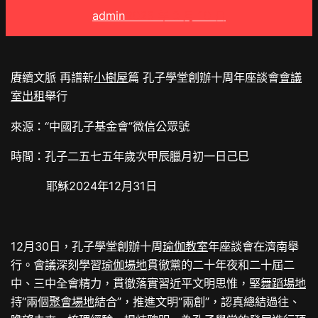
admin
2025 年 3 月 10 日
賡續文脈 再譜新
小樹屋
篇 孔子學堂創辦十周年座談會
會議
室出租
舉行
來源：“中國孔子基金會”微信公眾號
時間：孔子二五七五年歲次甲辰臘月初一日己巳
耶穌2024年12月31日
12月30日，孔子學堂創辦十周
瑜伽教室
年座談會在濟南舉
行。會議深刻學習
瑜伽場地
貫徹黨的二十年夜和二十屆二
中、三中全會精力，貫徹落實習近平文明思惟，堅
舞蹈場地
持“兩個
聚會場地
結合”，推進文明“兩創”，認真總結過往、