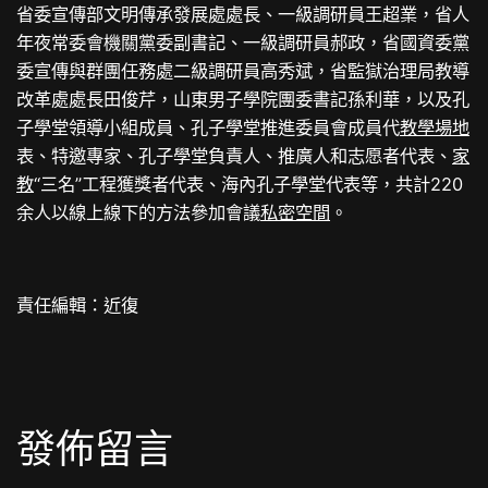
省委宣傳部文明傳承發展處處長、一級調研員王超業，省人
年夜常委會機關黨委副書記、一級調研員郝政，省國資委黨
委宣傳與群團任務處二級調研員高秀斌，省監獄治理局教導
改革處處長田俊芹，山東男子學院團委書記孫利華，以及孔
子學堂領導小組成員、孔子學堂推進委員會成員代
教學場地
表、特邀專家、孔子學堂負責人、推廣人和志愿者代表、
家
教
“三名”工程獲獎者代表、海內孔子學堂代表等，共計220
余人以線上線下的方法參加會議
私密空間
。
責任編輯：近復
發佈留言