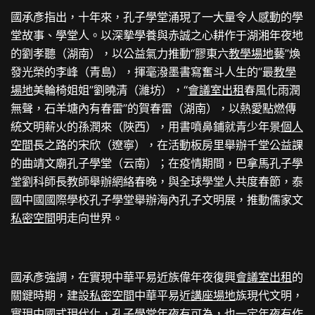
國承彥指出，十年來，孔子學堂涌現了一大量令人感動的學
堂故事、學堂人。以深摯學養與赤誠之心耕作于湖湘年夜地
的劉孝聽（湖南），以公益氣力推動“膠東六
教學場地
藝”煥
發光榮的李峰（青島），揮毫潑墨書寫奮斗人生的“最
教學
場地
美輪椅姐姐”劉曉清（濰坊），“
會議室出租
春風化雨潤
無聲，石羊塘內有春雷”的賀春雷（湖南），以熱愛點燃傳
統文明薪火的孫潤來（陜西），用書噴鼻鋪就青少年景
個人
空間
長之路的宋欣（遼寧），在活動板房里舉辦千堂公益課
的曲靖文廟孔子學堂（云南）；在疫情期間，巴拿馬孔子學
堂劉科師長教師舉辦網絡春晚，與全球學堂人共度春節，泰
國中國國際學校孔子學堂舉辦海內孔子文明展，推動儒家文
私密空間
明走向世界。
國承彥強調，在實現中華平易近族偉年夜復興
會議室出租
的
關鍵時期，建設
私密空間
中華平易近
講座場地
族現代文明，
實現中國式現代化，孔子學堂年夜有可為，也一定年夜有作