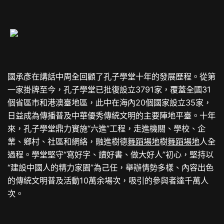
國承彥在講話中周全回顧了孔子學堂十年的發展歷程。從第
一家掛牌至今，孔子學堂已批復設立3791家，覆蓋全國31
個省區市和港澳臺地區，此中在海內20個國家設立35家，
日益成為傳播普及中華優秀傳統文明的主要陣地平臺。十年
來，孔子學堂鼎力實施“六進”工程，走進機關、學校、企
業、鄉村、社區和網絡，融進樹德
舞蹈場地
樹
舞蹈場地
人全
過程。學堂堅守“寫好字、讀好書、做大好人”初心，堅持以
“建設中國人的精力家園”為己任，舉辦情勢多樣、內容出色
的傳統文明普及活動10萬余場次，吸引的參與者達千萬人
次。