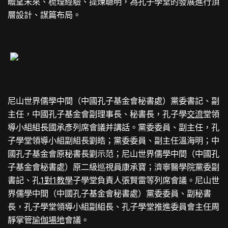
瞻望未來、梳理經驗、提煉聰明，為孔子學堂的發展進行頂
層設計、謀篇布局。
尼山世界儒學中間（中國孔子基金會秘書處）黨委書記、副
主任，中國孔子基金會副理事長、秘書長，孔子學
交流
堂領
導小組組長國承彥列席會議并講話。黨委委員、副主任，孔
子學堂領導小組副組長劉皓；黨委委員、副主任溫海明；中
國孔子基金會原秘書長劉示范；尼山世界儒學中間（中國孔
子基金會秘書處）原二級巡視員康承寶；濟寧醫學院黨委副
書記、孔
1對1教學
子學堂負責人張賢雷等列席會議。尼山世
界儒學中間（中國孔子基金會秘書處）黨委委員、副秘書
長，孔子學堂領導小組副組長、孔子學堂推進委員會主任周
靜掌管
瑜伽場地
會議。