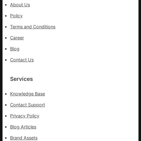
明
About Us
共
JIUYI
Policy
俱
Terms and Conditions
意
翻
Career
修
Blog
設
計
Contact Us
識
Services
Knowledge Base
Contact Support
Privacy Policy
Blog Articles
Brand Assets