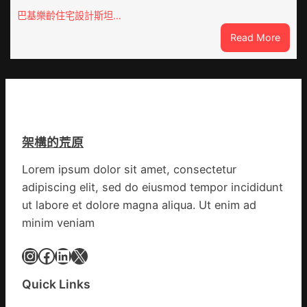
巡
巴基樂齡住宅設計斯坦…
檢
:
Read More
疫
巴
情
基
持
斯
續
坦
舒
部
展
長：
確
架構的荒原
全
診
球
病
Lorem ipsum dolor sit amet, consectetur
文
例
adipiscing elit, sed do eiusmod tempor incididunt
明
近
倡
ut labore et dolore magna aliqua. Ut enim ad
3900
議
minim veniam
起
凝
集
Instagram
Facebook
LinkedIn
X
人
類
Quick Links
文