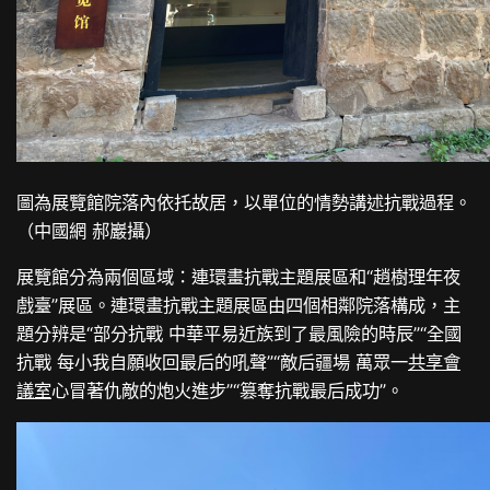
圖為展覽館院落內依托故居，以單位的情勢講述抗戰過程。
（中國網 郝巖攝）
展覽館分為兩個區域：連環畫抗戰主題展區和“趙樹理年夜
戲臺”展區。連環畫抗戰主題展區由四個相鄰院落構成，主
題分辨是“部分抗戰 中華平易近族到了最風險的時辰”“全國
抗戰 每小我自願收回最后的吼聲”“敵后疆場 萬眾一
共享會
議室
心冒著仇敵的炮火進步”“篡奪抗戰最后成功”。