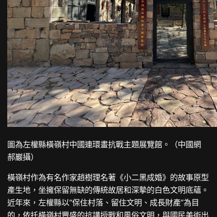
圖為左權縣橫嶺村中國連環畫抗戰主題展覽館。（中國網
郝巖攝）
橫嶺村作為有名作家趙樹理名著《小二黑成婚》的故事原型
產生地，坐擁保留無缺的傳統故居和深摯的白色文明底蘊。
近年來，左權縣以“保住村落、留住文明、成長財產”為目
的，依托橫嶺村豐盛的抗
講授
戰和風俗文明，與國民美術出