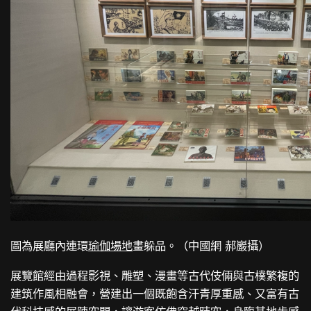
圖為展廳內連環
瑜伽場地
畫躲品。（中國網 郝巖攝）
展覽館經由過程影視、雕塑、漫畫等古代伎倆與古樸繁複的
建筑作風相融會，營建出一個既飽含汗青厚重感、又富有古