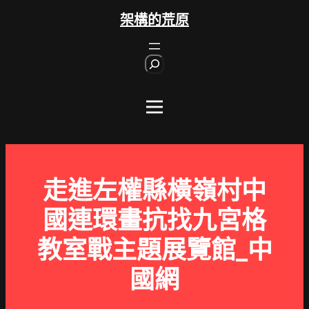
跳
架構的荒原
至
主
S
要
e
內
a
r
容
c
h
走進左權縣橫嶺村中
國連環畫抗找九宮格
教室戰主題展覽館_中
國網