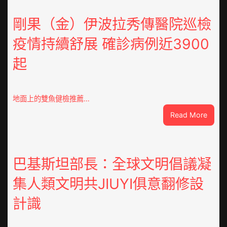
宮
格
剛果（金）伊波拉秀傳醫院巡檢
空
疫情持續舒展 確診病例近3900
間
落
起
筆
書
院
2023
地面上的雙魚健檢推薦…
年
:
Read More
第
剛
三
果
期
（金
讀
伊
巴基斯坦部長：全球文明倡議凝
書
波
簡
集人類文明共JIUYI俱意翻修設
拉
報
秀
計識
傳
醫
院