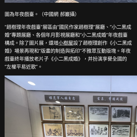
圖為年夜戲臺。（中國網 郝巖攝）
“趙樹理年夜戲臺”展區由“國民作家趙樹理”展廳、“小二黑成
婚”專題展廳、各個年月影視展廳和“小二黑成婚”年夜戲臺
構成。除了圖片展，還增
小樹屋
設了趙樹理創作《小二黑成
婚》場景再現和“版畫的制造與拓印”不雅眾互動版塊。年夜
戲臺終年播放老片子《小二黑成婚》，并扮演享譽全國的
“左權平易近歌”。