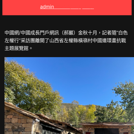
admin
2025 年 2 月 9 日
中國網/中國成長門戶網訊（郝巖）金秋十月，記者隨“白色
左權行”采訪團離開了山西省左權縣橫嶺村中國連環畫抗戰
主題展覽館。