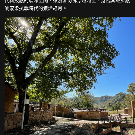
代科技感的展陳空間，讓游客仿佛穿越時空，身臨其地步感
觸感染抗戰時代的狼煙歲月。