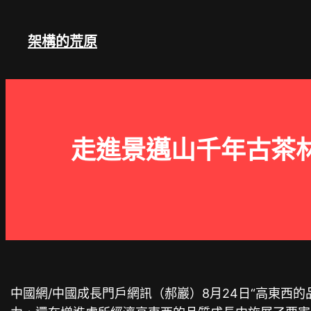
跳
至
架構的荒原
主
要
內
容
走進景邁山千年古茶林
中國網/中國成長門戶網訊（郝巖）8月24日“高東西