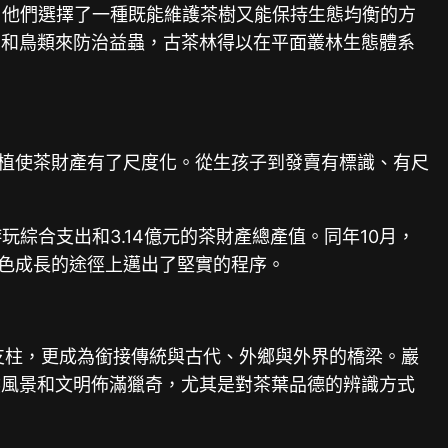
，他們選擇了一種既能維護茶樹又能保持生態均衡的方
豸和鳥類來防治益蟲，古茶林得以在平面叢林生態體系
扶植使茶財產有了尺度化。從生孩子到發賣有標識、有尺
玩綜合支出和3.14億元的茶財產總產值。同年10月，
綠色成長的途徑上邁出了堅實的程序。
支柱，更成為銜接傳統與古代、外鄉與外界的橋梁。巖
然風景和文明佈滿獵奇，尤其是對茶葉品德的辨識方式