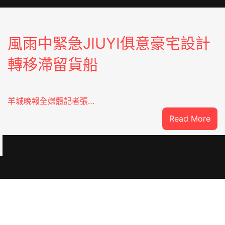
風雨中緊急JIUYI俱意豪宅設計
轉移滯留貨船
羊城晚報全媒體記者張…
:
Read More
風
雨
中
緊
急
：
JIU
俱
意