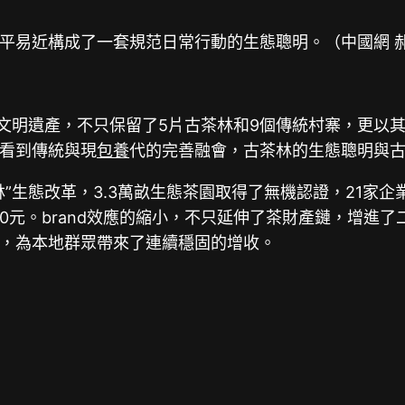
平易近構成了一套規范日常行動的生態聰明。（中國網 
界文明遺產，不只保留了5片古茶林和9個傳統村寨，更以
看到傳統與現
包養
代的完善融會，古茶林的生態聰明與
”生態改革，3.3萬畝生態茶園取得了無機認證，21家
—8000元。brand效應的縮小，不只延伸了茶財產鏈，
，為本地群眾帶來了連續穩固的增收。