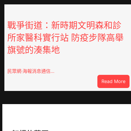
戰爭街道：新時期文明森和診
所家醫科實行站 防疫步隊高舉
旗號的湊集地
民眾網·海報消息通信…
:
Read More
戰
爭
街
道
新
時