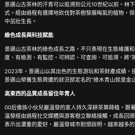
景邁山古茶林的汗青可以追溯到公元10世紀以前。林
式。經由過程有選擇地砍伐對茶樹發展晦氣的植物，保
中茁壯生長。
綠色成長與科技賦能
景邁山古茶林的綠色成長之路，不只表現在生態維護和
度、有檢測、有監控，可辨認、可查詢、可追溯，將“
2023年，景邁山以其出色的生態游玩和茶財產成績，招待
景邁山榮獲生態周遭的狀況部定名的“綠水青山就是金
高東西的品質成長留住年青人
00后傣族小伙兒巖溫發的家人持久深耕茶葉蒔植。跟
溫發經由過程社交媒體與游客樹立聯絡接觸，成長回頭
表示出濃重的愛好，巖溫發城市耐煩說明。越來越多的