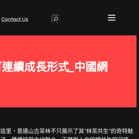
S
Contact Us
e
a
r
c
h
可連續成長形式_中國網
在這里，景邁山古茶林不只展示了其“林茶共生”的奇特魅