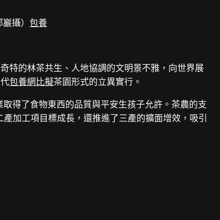
郝巖攝）
包養
其奇特的林茶共生、人地協調的文明景不雅，向世界展
古代
包養網比擬
茶園形式的立異實行。
企業取得了食物東西的品質與平安生孩子允許。茶農的支
增進了二產加工項目標成長，還推進了三產的擴面增效，吸引