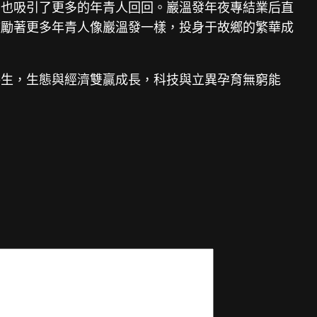
，也吸引了更多的年青人回回。巖溫發年夜專結業后直
鼓勵著更多年青人像巖溫發一樣，投身于故鄉的繁華成
共生，生態與經濟雙贏成長，科技與立異孕育無窮能