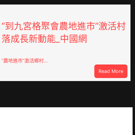
“到九宮格聚會農地進市”激活村
落成長新動能_中國網
“農地進市”激活鄉村…
:
Read More
“到
九
宮
格
聚
YI
會
農
地