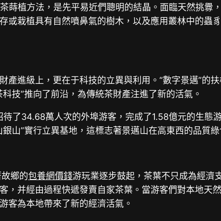
下茶蒔植方法，是先平易近們聰明的結晶。面臨天然挑釁
存或栽植具有自然噴鼻氣的樹木，以及應用叢林中的蟲
財產進級上，更在于科技的立異與利用。“數字景邁”的
茶科技”推向了前沿，為傳統茶財產注進了新的活氣。
了34.68萬人次的外埠游客，完成了1.58億元的生態游
山銀山”實行立異基地，這標志著景邁山在高東西的品質
著故鄉的
包養網價錢
游玩業逐步鼓起，茶葉不只成為經濟
客，并經由過程快遞發賣自家茶葉。當游客們對本地天
游客為本地帶來了新的經濟活氣。