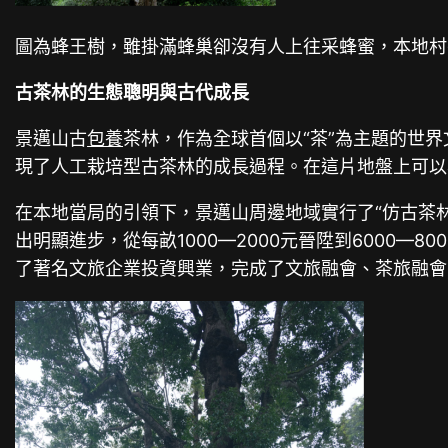
圖為蜂王樹，雖掛滿蜂巢卻沒有人上往采蜂蜜，本地村
古茶林的生態聰明與古代成長
景邁山古
包養
茶林，作為全球首個以“茶”為主題的世
現了人工栽培型古茶林的成長過程。在這片地盤上可以
在本地當局的引領下，景邁山周邊地域實行了“仿古茶林
出明顯進步，從每畝1000—2000元晉陞到6000
了著名文旅企業投資興業，完成了文旅融會、茶旅融會