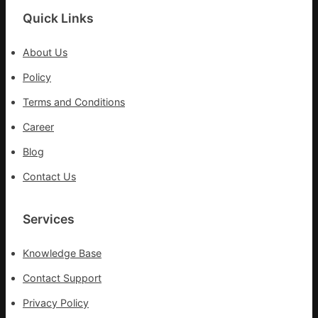
科
Quick Links
實
行
About Us
站
防
Policy
疫
Terms and Conditions
步
隊
Career
高
Blog
舉
旗
Contact Us
號
的
湊
Services
集
地
Knowledge Base
Contact Support
Privacy Policy