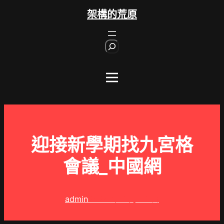
跳
架構的荒原
至
主
S
要
e
內
a
r
容
c
h
迎接新學期找九宮格
會議_中國網
admin
2024 年 5 月 13 日