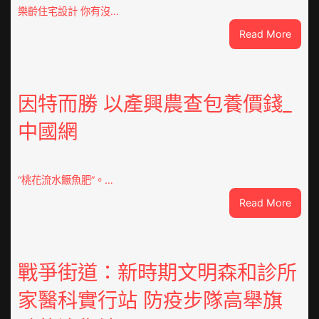
樂齡住宅設計 你有沒…
:
Read More
VloJI
俱
意
翻
因特而勝 以產興農查包養價錢_
修
中國網
設
計
g
|
“桃花流水鱖魚肥”。…
我
:
Read More
在
因
鏈
特
博
而
會
勝
戰爭街道：新時期文明森和診所
挑
以
戰
家醫科實行站 防疫步隊高舉旗
產
拼
興
出