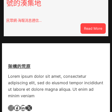
號的湊集地
農
一
查
條
包
全
養
民眾網·海報消息通信…
球
價
供
:
Read More
錢
應
戰
_
鏈
爭
中
街
國
道：
網
新
時
架構的荒原
期
文
Lorem ipsum dolor sit amet, consectetur
明
adipiscing elit, sed do eiusmod tempor incididunt
森
和
ut labore et dolore magna aliqua. Ut enim ad
診
minim veniam
所
家
Instagram
Facebook
LinkedIn
X
醫