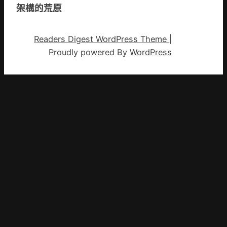
架構的荒原
Readers Digest WordPress Theme
|
Proudly powered By
WordPress