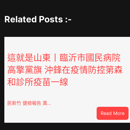
Related Posts :-
這就是山東丨臨沂市國民病院
高擎黨旗 沖鋒在疫情防控第森
和診所疫苗一線
民新竹 健檢報告 異…
:
Read More
這
就