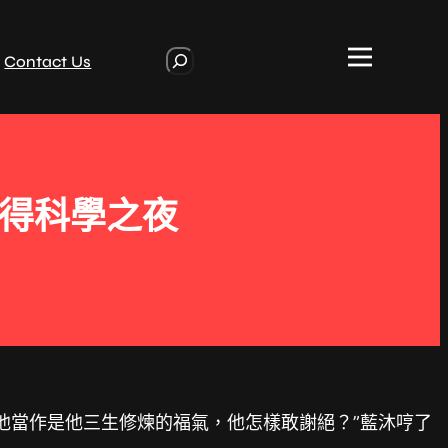
S
Contact Us
e
a
r
c
h
心得科學之夜
把他當作是他三生修煉的福氣，他怎樣敢謝絕？”藍沐哼了