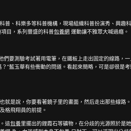
科普、科樂多等科普機構，現場組織科普扮演秀、興趣科
趣項目，系列豐盛的科普
包養網
運動讓不雅眾大喊過癮。
。他們要測驗考試著用電筆，在鐵板上走出固定的線路，
嗎？”藍玉華有些衝動的問道。看起來簡略，可是卻很是考
也就是說，你要看著鏡子里的畫面，然后走出那些線路
及格飛翔員的前提。
。這
包養
里擺出的鋰霞石等礦物，在分歧的光源照於是