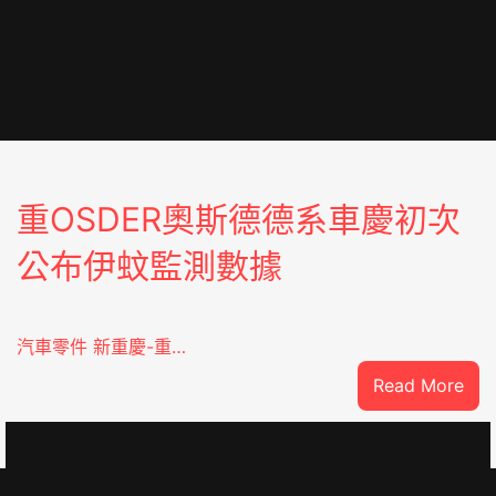
重OSDER奧斯德德系車慶初次
公布伊蚊監測數據
汽車零件 新重慶-重…
:
Read More
重
OS
奧
斯