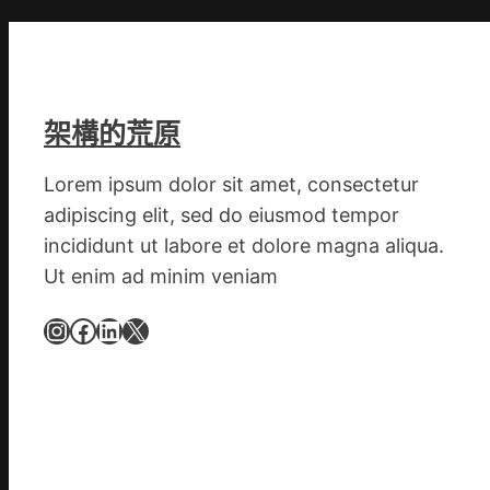
是
山
東
丨
臨
架構的荒原
沂
市
Lorem ipsum dolor sit amet, consectetur
國
adipiscing elit, sed do eiusmod tempor
民
incididunt ut labore et dolore magna aliqua.
病
Ut enim ad minim veniam
院
高
Instagram
Facebook
LinkedIn
X
擎
黨
旗
沖
鋒
在