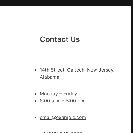
意
翻
修
設
計
Contact Us
g
|
我
在
14th Street, Caltech, New Jersey,
鏈
Alabama
博
會
Monday – Friday
挑
8:00 a.m. – 5:00 p.m.
戰
拼
出
email@example.com
一
條