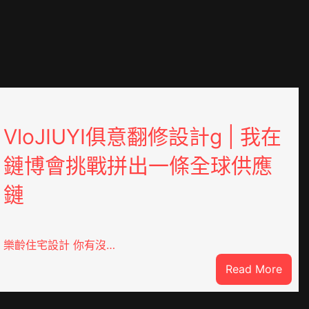
VloJIUYI俱意翻修設計g | 我在
鏈博會挑戰拼出一條全球供應
鏈
樂齡住宅設計 你有沒…
:
Read More
DER
VloJ
俱