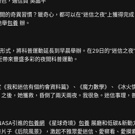
色，通信員 吳晶平
的奇異習慣？獵奇心，都可以在“迷信之夜”上獲得完成。
地舉
包養
辦。
形式，將科普運動延長到早晨舉辦。在29日的“迷信之夜
近帶來豐盛多彩的夜間科普運動。
定《我和迷信有個約會資料篇》、《魔力數學》、《冰火
。之後，她獲救，昏倒了兩天兩夜。我很急。迷信事理，
ASA引進的
包養網
《星球奇境》
包養
展廳和低碳&新動
放映科普片子《后院風景》，激起不雅眾愛迷信、愛察看、愛摸