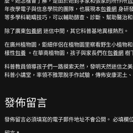
麼。她怎樣會了解，是由於她對李家和張家的所作所
包
年夜學電子與信息學院的團隊，也展現本
包養網
身研發
等多學科範疇技巧，可以輔助篩查、診斷、幫助醫治和
除了廣東
包養網
迷信中間，其它科普基地異樣熱烈。
在廣州植物園，鉅細伴侶在植物園里察看野生小植物和
樣性
包養
。在華南植物園，孩子與家長們在
包養網
樹
科普教員領導孩子們一路摸索天然，發明天然迷信之美
科普小講堂，率領不雅眾脫手作試驗，傳佈安康泥土、
發佈留言
發佈留言必須填寫的電子郵件地址不會公開。
必填欄