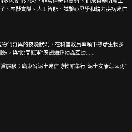
的多
包養
彩色彩，非常神奇
包養網
。而來自華南理工
子、虛擬實際、人工智能、試驗心思學和精力疾病迷信
植物們奇異的夜晚狀況，在科普教員率領下熟悉生物多
蛛，與“跳高冠軍”廣翅蠟蟬幼蟲互動……
賞體驗；廣東省泥土迷信博物館舉行“泥土安康怎么測”