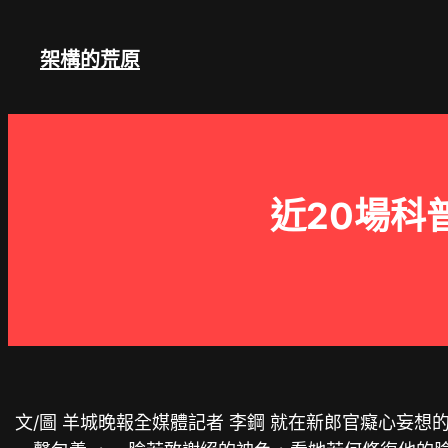
跳
至
架構的荒原
主
要
內
容
近20場科
文/圖 羊城晚報全媒體記者 李鋼 就在新郎官癡心妄