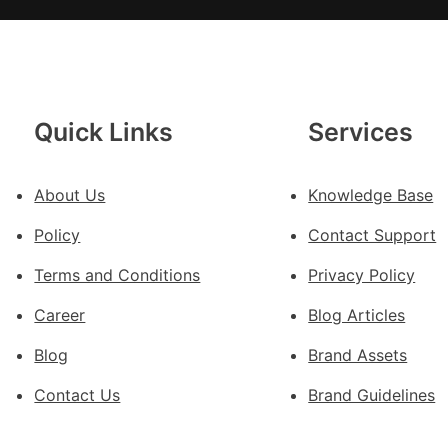
德
德
系
車
慶
Quick Links
Services
初
次
About Us
Knowledge Base
公
布
Policy
Contact Support
伊
蚊
Terms and Conditions
Privacy Policy
監
Career
Blog Articles
測
數
Blog
Brand Assets
據
Contact Us
Brand Guidelines