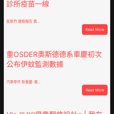
診所疫苗一線
民新竹 健檢報告 異…
:
Read More
這
就
是
山
重OSDER奧斯德德系車慶初次
東
公布伊蚊監測數據
丨
臨
沂
市
汽車零件 新重慶-重…
國
:
Read More
民
重
病
OSDE
院
奧
高
斯
擎