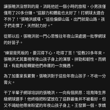
讓張曉洪沒想到的是，消耗他近一個小時的旅程，小男孩僅
僅用了20多分鐘。“這腳力和體能也太好了！打網球太適合
不外了！”張曉洪感嘆，“這些偏僻山區，出門就是山路，孩
子們走慣了，天然耐力好。”
從那以后，張曉洪就一門心思惟往年夜山深處選一批學網球
的好苗子。
“練習是死板的，要沉得下心，吃得了苦！”從教20多年來，
張曉洪尤其重視年夜山孩子身上的渾厚、拼勁和韌性。而網
球，有能夠是轉變他們命運的一次機遇。
為了加重家長累贅，張曉洪對于這些年夜山孩子，不收一分
膏火。
干了半輩子網球培訓的張曉洪，一向有個夙愿：培育降生界
級網球選手！他終極把盼望放在了這群最後并不被看好，但
又不竭給他帶來盼望的年夜山孩子身上。王發算一個，李嬌