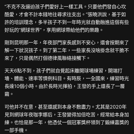
“不克不及逼迫孩子們愛好上一樣工具。只要他們發自心坎
酷愛，才會不計本錢地往尋求往支出。”張曉洪說，基于如
許的培訓理念，多半孩子不到一年時光就自動融進這個有些
好玩的“網球世界”，享用網球帶給他們的樂趣。
剛到昆明那一年，年夜部門家長感到不安心，還會按期來了
解一下狀況孩子。到了第二年，一些家長沒啥掛念就干脆不
來了，只是偶然打個德律風聯絡接觸下。
天天6點不到，孩子們就自覺起床離開球場練習，開端打
墻、體能、速率等慣例科目。有時辰，一全國來，練習時光
長達10個小時。由於長時光揮拍，王發的手上還長了一層
繭。
可他并不在意，甚至還感到本身不敷盡力。尤其是2020年
見到網球年夜咖李娜后，王發變得加倍吃苦，經常給本身加
練。也恰是那一年，他憑仗一個冠軍獎杯領到了鍛練嘉獎的
一部手機。