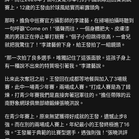
賽上，12歲的王發由於球風結實而嶄露頭角。
那時，擔負中巡賽官方攝影師的李建藝，在掃場拍攝時聽到
一句呼籲“Come on！”循聲而往，一個身體肥大、皮膚漆
黑的男孩正在停止單打競賽。“個子小但跳得很高，一會兒
就把我驚住了！”李建藝俯下身，給王發拍了一組鏡頭。
“那一次拍了良多選手，唯獨記住了這張面貌。這孩子身上
有一種說不出來的特質吸引著我。”李建藝說。
比來此次奪冠之前，王發回在成都等地餐與加入了3場競
賽，此中一場青少年賽，兩場成人賽。“打成人賽是為了錘
煉，打青少年賽我們是直接奔著冠軍往的。”擔任帶隊的云
南野象網球俱樂部總鍛練張曉洪說。
在青少年賽上，原來無望獲得好成就的王發，遺憾止步8
強。而在別的兩場成人賽上，年紀最小的王發終極進了16
強。“王發屬于典範的比賽型選手，遇強則強！”張曉洪評