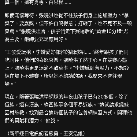
算一個，還有肖專、白思程……
即使滿懷等待，張曉洪也從不往孩子們身上施加壓力。“拿
獎了，要嘉獎，但不許自鳴得意；打砸了，也不克不及一頓
臭罵。”張曉洪坦言，孩子們走下賽場后的“黃金10分鐘”尤
為主要，鍛練要充足應用好。
“王發愛玩槍，李嬌愛好都雅的網球裙……”終年跟孩子們同
吃同住，他們的喜怒哀樂，張曉洪了然于心。在競賽心態
上，張曉洪更是涓滴不敢草率。“李嬌感到有壓力，不想鍛
練在場下不雅賽，所以她不約請的話，我歷來不會往現
場。”
現在，隨著張曉洪學網球的年夜山孩子已有20多個，除了
佤族，還有漢族、納西族等多個平易近族。“這就請求鍛練
因材施教，找到最合適每個孩子的
包養網
練習方式，開釋他
們的稟賦和潛力。”他說。
（新華逐日電訊記者嚴勇、王安浩維）