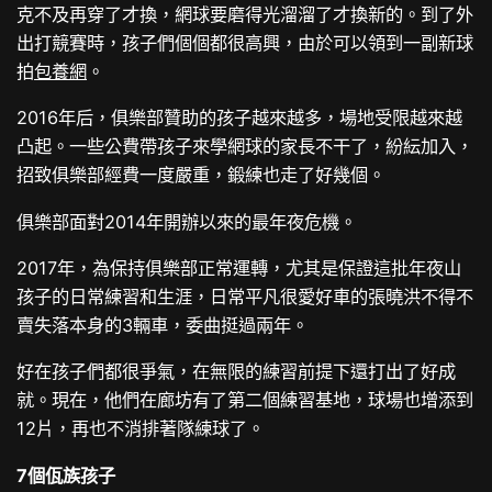
克不及再穿了才換，網球要磨得光溜溜了才換新的。到了外
出打競賽時，孩子們個個都很高興，由於可以領到一副新球
拍
包養網
。
2016年后，俱樂部贊助的孩子越來越多，場地受限越來越
凸起。一些公費帶孩子來學網球的家長不干了，紛紜加入，
招致俱樂部經費一度嚴重，鍛練也走了好幾個。
俱樂部面對2014年開辦以來的最年夜危機。
2017年，為保持俱樂部正常運轉，尤其是保證這批年夜山
孩子的日常練習和生涯，日常平凡很愛好車的張曉洪不得不
賣失落本身的3輛車，委曲挺過兩年。
好在孩子們都很爭氣，在無限的練習前提下還打出了好成
就。現在，他們在廊坊有了第二個練習基地，球場也增添到
12片，再也不消排著隊練球了。
7個佤族孩子