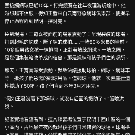
喜接觸網球已近10年。打完競賽在往年夜理游玩途中，他
越想越不信服，得知王發來自云南野象網球俱樂部，便提早
停止過程趕到昆明一探討竟。
達到現場，王育喜被面前的場景震動了：呈現裂痕的球場、
打到起毛的網球、斷了線的球拍……一堵80多米長的墻前，
10多個男孩女孩一線排開，正對著墻練網球。一墻之隔，
是幾個集裝箱改革成的宿舍，那是鍛練和孩子們住的處所。
那天，王育喜深受震動，就地決議援助球拍、網球、網球車
等一批孩子們急需的網球用品。僅網球，他就一次
包養行情
性援助了50箱，孩子們直到本年3月才用完。
“假如王發沒贏下那場球，就沒有后面的援助了。”張曉洪
說。
記者實地看望看到，這片練習場位置于昆明市西山區的一個
小區內，占地最年夜的就是孩子們日常練習的球場。球場邊
上就是一排集裝箱，分辨改革成了辦公室、宿舍和飯堂，旁