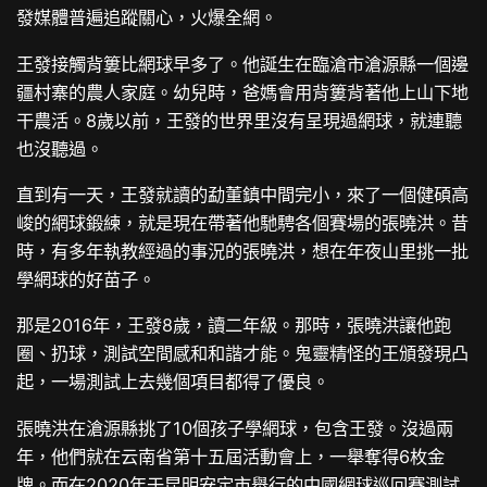
發媒體普遍追蹤關心，火爆全網。
王發接觸背簍比網球早多了。他誕生在臨滄市滄源縣一個邊
疆村寨的農人家庭。幼兒時，爸媽會用背簍背著他上山下地
干農活。8歲以前，王發的世界里沒有呈現過網球，就連聽
也沒聽過。
直到有一天，王發就讀的勐董鎮中間完小，來了一個健碩高
峻的網球鍛練，就是現在帶著他馳騁各個賽場的張曉洪。昔
時，有多年執教經過的事況的張曉洪，想在年夜山里挑一批
學網球的好苗子。
那是2016年，王發8歲，讀二年級。那時，張曉洪讓他跑
圈、扔球，測試空間感和和諧才能。鬼靈精怪的王頒發現凸
起，一場測試上去幾個項目都得了優良。
張曉洪在滄源縣挑了10個孩子學網球，包含王發。沒過兩
年，他們就在云南省第十五屆活動會上，一舉奪得6枚金
牌。而在2020年于昆明安定市舉行的中國網球巡回賽測試