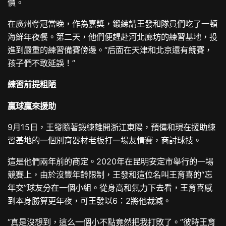
價。
在廣州奪冠當晚，作為嘉獎，鍛練請王發和隊員們吃了一頓
海鮮年夜餐。第二天，他們便趕赴河北廊坊的練習基地，投
進到嚴重的練習備賽傍邊。“后面在天津和北京還有競賽，
孩子們不敢延誤！”
練習前提粗陋
贏球贏來援助
9月15日，王發隨著鍛練離開浙江東陽，預備和現在援助練
習基地的一個別育器材老板打一場友情賽，商討球技。
這是他們兩年前的商定。2020年在昆明安定市舉行的一場
競賽上，由於沒豐年齡限制，王發和這位名叫王育喜的“忘
年交”球友分在一個小組。從身高和氣力下去看，王育喜感
到本身勝算更年夜，可王發以6：2將他裁減。
“真是沒想到，這么一個小不點竟然把我打敗了。”彼時王育