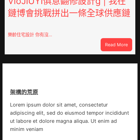
VloJIUYI俱意翻修設計g | 我在
德
黨
鏈博會挑戰拼出一條全球供應鏈
德
旗
系
沖
車
鋒
慶
在
樂齡住宅設計 你有沒…
初
疫
:
Read More
次
情
VloJI
公
防
俱
布
控
意
伊
第
翻
蚊
森
修
監
和
設
測
診
架構的荒原
計
數
所
g
據
疫
Lorem ipsum dolor sit amet, consectetur
|
苗
adipiscing elit, sed do eiusmod tempor incididunt
我
一
在
ut labore et dolore magna aliqua. Ut enim ad
線
鏈
minim veniam
博