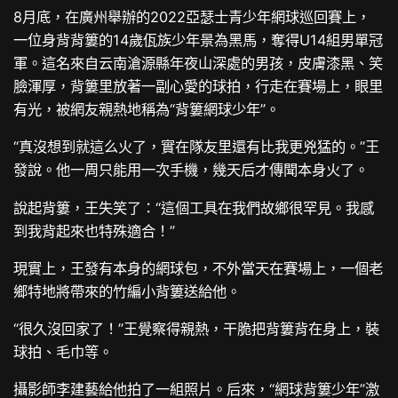
8月底，在廣州舉辦的2022亞瑟士青少年網球巡回賽上，
一位身背背簍的14歲佤族少年景為黑馬，奪得U14組男單冠
軍。這名來自云南滄源縣年夜山深處的男孩，皮膚漆黑、笑
臉渾厚，背簍里放著一副心愛的球拍，行走在賽場上，眼里
有光，被網友親熱地稱為“背簍網球少年”。
“真沒想到就這么火了，實在隊友里還有比我更兇猛的。”王
發說。他一周只能用一次手機，幾天后才傳聞本身火了。
說起背簍，王失笑了：“這個工具在我們故鄉很罕見。我感
到我背起來也特殊適合！”
現實上，王發有本身的網球包，不外當天在賽場上，一個老
鄉特地將帶來的竹編小背簍送給他。
“很久沒回家了！”王覺察得親熱，干脆把背簍背在身上，裝
球拍、毛巾等。
攝影師李建藝給他拍了一組照片。后來，“網球背簍少年”激