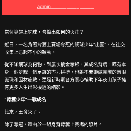
admin
2024 年 11 月 12 日
當背簍趕上網球，會擦出如何的火花？
近日，一名背著背簍上賽場奪冠的網球少年“出圈”，在社交
收集上惹起不小的顫動。
從不知網球為何物，到屢次摘金奪銀，其成名背后，既有本
身一個步驟一個足跡的盡力拼搏，也離不開鍛練團隊的慧眼
識珠和因材施教，更是新時期各方關心輔助下年夜山孩子擁
有更多人生出彩機遇的縮影。
“背簍少年”一戰成名
比來，王發火了。
除了奪冠，還由於一組身背背簍上賽場的照片。