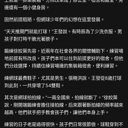
邊還有一個小健身房。
固然前提粗陋，但網球少年們的幻想在這里發展。
“天天推開門就能打球！”王發說。有時辰為了少洗衣服，男
孩子對打時干脆光著膀子。
鍛練徐姣葉先容，近兩年在社會各界的關懷輔助下，練習場
地前提有所改良。孩子們本可以住到前提更好的宿舍，但他
們分歧選擇，持續住練習場邊的集裝箱宿舍，便利練習。
練網球最費鞋子，尤其是男生。張曉洪說，王發從8歲打球
到此刻，一共穿壞了54雙鞋。
其次是網球拍拍線。“一兩全國來，拍線就斷了。”徐姣葉
說，剛開端鍛練會擔任接拍線，后來跟著斷拍線的頻率越來
越高，他們就手把手教會孩子們，讓他們本身上手。
練習的日子老是過得很快。孩子們日常很節儉，球鞋穿到不