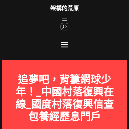
跳
架構的荒原
至
主
S
要
e
內
a
r
容
c
h
追夢吧，背簍網球少
年！_中國村落復興在
線_國度村落復興信查
包養經歷息門戶