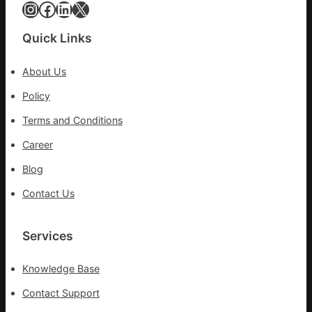
會
Instagram
Facebook
LinkedIn
X
挑
戰
Quick Links
拼
出
About Us
一
條
Policy
全
Terms and Conditions
球
供
Career
應
Blog
鏈
Contact Us
Services
Knowledge Base
Contact Support