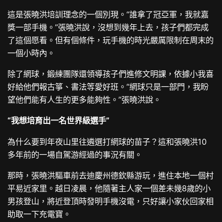
這是張曉洪培訓理念的一個別現。“誰拿了冠亞軍，我就嘉
獎一部手機。”張曉洪說，沒想到幾年上去，孩子們都完成
了這個愿看。但有個條件，玩手機的時光嚴厲限制在周末的
一個小時內。
除了網球，鍛練團隊還領導孩子們進修文明課，依據小我喜
好給他們報古箏、書法等愛好班。“網球只是一部門，我盼
望他們能有人生的更多能夠性。”張曉洪說。
“我想培育出一名世界級選手”
為什么要到年夜山里往遴選打網球的苗子？這和張曉洪10
多年前的一場自駕游經過的事況有關。
那時，張曉洪驅車前去迪慶州德欽縣游玩，進住本地一個村
平易近家里。越日凌晨，他隨著主人家一個差未幾8歲的小
男孩登山，將近登頂時發明手機沒電，只好讓小家伙回家相
助取一下充電寶。