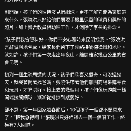
剛開端，孩子們的怙恃沒見過網球，更不了解它能為家庭帶
來什么。張曉洪只好給他們展現手機里保留的球員和獎杯的
照片，加上黌舍教員相助唱工作，才消除了家長的掛念。
“孩子們我會照料好，你們不安心隨時來昆明找我。”張曉洪
言辭誠懇地包管，給家長們留下了聯絡接觸德律風和地址。
就如許，孩子們第一次走出年夜山，離開離家幾百公里的省
會昆明。
初到一個生疏周遭的狀況，孩子們欣喜又獵奇，可沒過幾
天，就哭著鬧著找爸媽。張曉洪帶著他們離開商場采購零食
和玩具，才算哄好。接上去的幾個月，孩子們像玩游戲一樣
開端接觸網球，漸漸從排擠到感愛好。
卻不意，第一年回家過春節后，10個孩子一個都不愿意來
了。“把我急得啊！”張曉洪只好趕歸去一個一個唱工作，終
極有7人回隊。