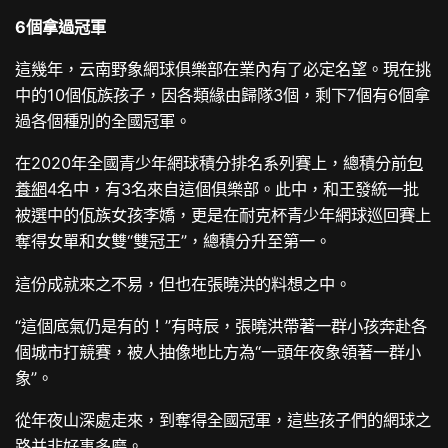
6個拿過冠軍
這幾年，云南野象網球俱樂部在業內有了必定名望。現在挑
中的10個佤族孩子，因各類緣由歸隊3個，剩下7個有6個拿
過各個種別的全國冠軍。
在2020年全國青少年網球積分排名系列賽上，總積分前
包
養網
4名中，有3名來自這個俱樂部。此中，和王發統一批
被選中的佤族女孩李嬌，更是在耐克杯青少年網球巡回賽上
奪得女單和女雙“雙冠王”，總積分升至第一。
這份成就來之不易，但也在張曉洪的料想之中。
“這個底氣仍是有的！”有時辰，張曉洪帶著一群小孩奔赴各
個城市打競賽，被人抽像地比方為“一頭年夜象領著一群小
象”。
從年夜山深處走來，到奪得全國冠軍，這些孩子們的網球之
路并非好事多磨。