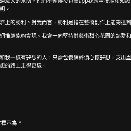
過宏大的幫助。他們不僅傳授
包養app
我繪畫技能和知識
明。
濟上的勝利。對我而言，勝利是指在藝術創作上能夠達
網推薦
能夠實現。我會一向堅持對藝術
甜心花園
的熱愛
和我一樣有夢想的人，只需
包養網評價
心懷夢想，支出
想的路上走得更遠。
位標示為
*