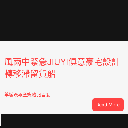
風雨中緊急JIUYI俱意豪宅設計
轉移滯留貨船
羊城晚報全媒體記者張…
:
Read More
風
雨
中