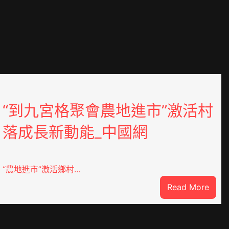
“到九宮格聚會農地進市”激活村
落成長新動能_中國網
“農地進市”激活鄉村…
:
Read More
“到
九
宮