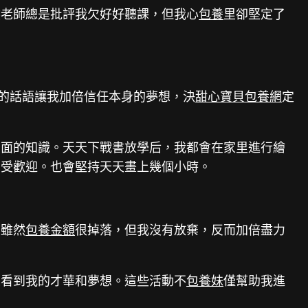
然老師總是批評我欠好好聽課，但我心
包養
里卻堅定了
的話語讓我加倍信任本身的夢想，決
甜心寶貝包養網
定
方面的知識。天天下戰書放學后，我都會在家里進行繪
常受歡迎。也會堅持天天畫上幾個小時。
。雖然
包養金額
很掉落，但我沒有放棄，反而加倍盡力
人看到我的才華和夢想。這些活動不
包養妹
僅幫助我進