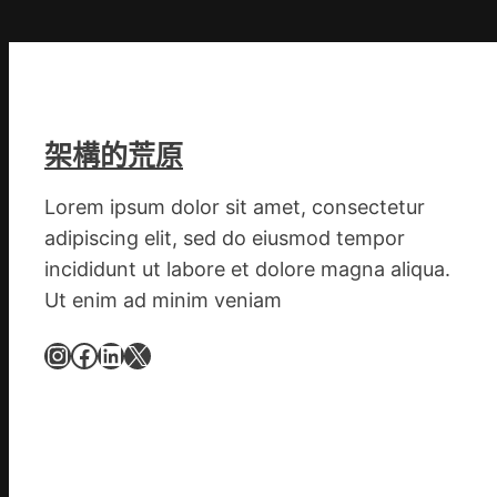
爭
街
道
新
時
期
架構的荒原
文
明
Lorem ipsum dolor sit amet, consectetur
森
adipiscing elit, sed do eiusmod tempor
和
incididunt ut labore et dolore magna aliqua.
診
Ut enim ad minim veniam
所
家
Instagram
Facebook
LinkedIn
X
醫
科
實
行
站