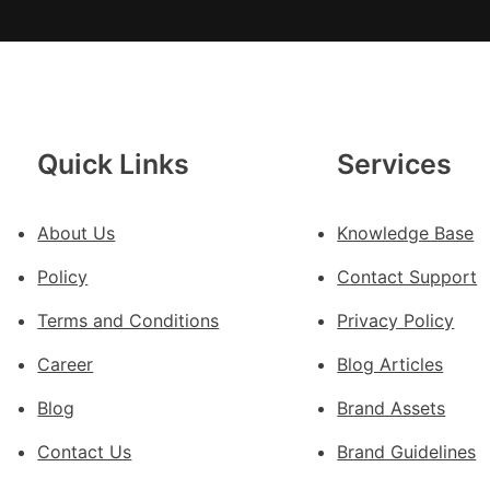
緊
急
：
JIU
俱
意
豪
Quick Links
Services
宅
設
About Us
Knowledge Base
計
轉
Policy
Contact Support
移
滯
Terms and Conditions
Privacy Policy
留
Career
Blog Articles
貨
船
Blog
Brand Assets
Contact Us
Brand Guidelines