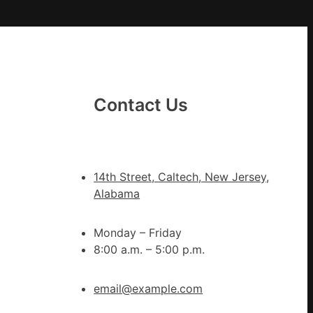
格
聚
YI
會
農
地
進
Contact Us
市”
激
活
村
14th Street, Caltech, New Jersey,
落
Alabama
成
長
Monday – Friday
新
8:00 a.m. – 5:00 p.m.
動
能
email@example.com
_
中