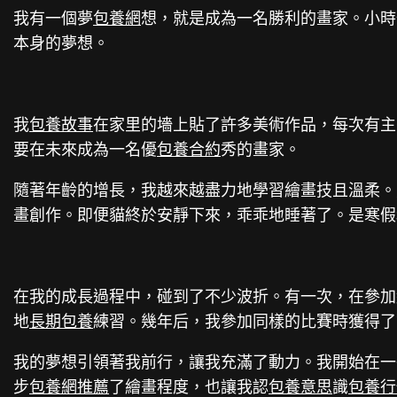
我有一個夢
包養網
想，就是成為一名勝利的畫家。小時
本身的夢想。
我
包養故事
在家里的墻上貼了許多美術作品，每次有主
要在未來成為一名優
包養合約
秀的畫家。
隨著年齡的增長，我越來越盡力地學習繪畫技且溫柔。
畫創作。即便貓終於安靜下來，乖乖地睡著了。是寒假
在我的成長過程中，碰到了不少波折。有一次，在參加
地
長期包養
練習。幾年后，我參加同樣的比賽時獲得了
我的夢想引領著我前行，讓我充滿了動力。我開始在一
步
包養網推薦
了繪畫程度，也讓我認
包養意思
識
包養行