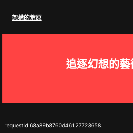
跳
至
架構的荒原
主
要
內
容
追逐幻想的藝
requestId:68a89b8760d461.27723658.