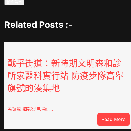
Related Posts :-
戰爭街道：新時期文明森和診
所家醫科實行站 防疫步隊高舉
旗號的湊集地
民眾網·海報消息通信…
:
Read More
戰