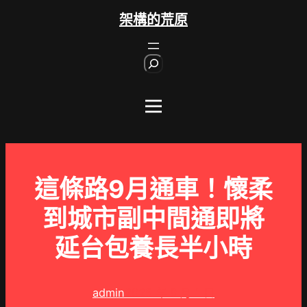
跳
架構的荒原
至
主
S
要
e
內
a
r
容
c
h
這條路9月通車！懷柔
到城市副中間通即將
延台包養長半小時
admin
2025 年 9 月 1 日