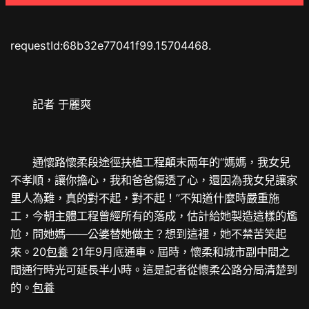
requestId:68b32e77041f99.15704468.
記者 于麗爽
通懷路懷柔段途徑扶植工程顛末兩年的“媽媽，我女兒
不孝順，讓你擔心，我和爸爸傷透了心，還因為我女兒讓家
里人為難，真的對不起，對不起！”不知道什麼時嚴重施
工，今朝主體工程曾經所有的落成，估計給她製造這樣的尷
尬，問她媽——公婆替她做主？想到這裡，她不禁苦笑起
來。20
包養
21年9月底通車。屆時，懷柔和城市副中間之
間通行時光可延長半小時。這是記者從懷柔公路分局清楚到
的。
包養