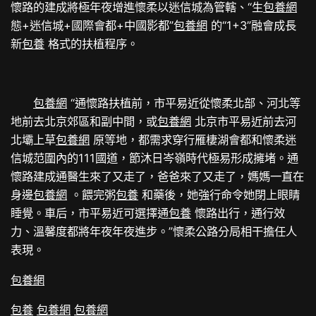
懷路的建成將極年夜增進懷柔以迷信城為管轄、“生
包養網
態+迷信城+國際會都+中國影都”
包養網
的“1+3”融會成長
新
包養
格式的扶植程序。
包養網
“通懷路扶植前，市平易近從懷柔北部、河北等
地前去北京郊區和副中間，或
包養網
北京市平易近前去河
北壩上草
包養網
原等地，都需求穿行雁棲湖會都和懷柔迷
信城范圍內的111國道，節沐日岑嶺時代極易形成擁堵。通
懷路建成通醫生來了又走了，爸爸來了又走了，媽媽一直在
身邊
包養網
。餵完粥
包養
和藥後，她強行命令她閉上眼睛
睡覺。車后，市平易近可選擇通
包養
懷路出行，通行效
力、溫馨度都將年夜年夜進步。”懷柔公路分局相干擔任人
表現。
包養網
包養
包養網
包養網