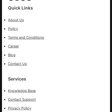
_
鏈
中
Quick Links
國
網
About Us
Policy
Terms and Conditions
Career
Blog
Contact Us
Services
Knowledge Base
Contact Support
Privacy Policy