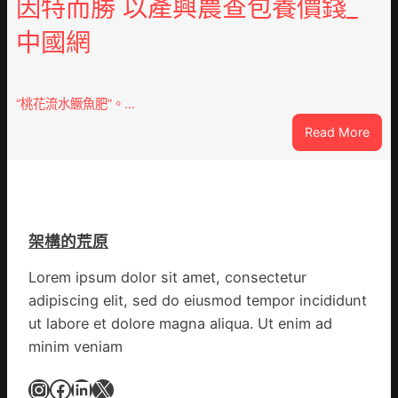
因特而勝 以產興農查包養價錢_
蚊
修
監
中國網
設
測
計
數
g
據
|
“桃花流水鱖魚肥”。…
我
:
Read More
在
因
鏈
特
博
而
會
勝
挑
以
戰
架構的荒原
產
拼
興
出
Lorem ipsum dolor sit amet, consectetur
農
一
adipiscing elit, sed do eiusmod tempor incididunt
查
條
ut labore et dolore magna aliqua. Ut enim ad
包
全
minim veniam
養
球
價
供
Instagram
Facebook
LinkedIn
X
錢
應