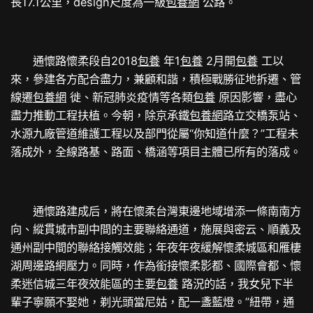
長17.1公里，design尺度為一級
包養網
公路。
通懷路懷柔段自2018
包養
年1
包養
2月開
包養
工以
來，參建各方配合盡力，兼顧和諧，積極戰勝征地拆遷、管
線遷
包養網
徙、新冠肺炎疫情等各類
包養
原因影響，盡心
盡力推動工程扶植。今朝，除京承鐵
包養網
路立交橋泵站、
水源九廠管道維護工程以及部門從屬“你知道什麼？”工程未
落成外，全線路基、路面、橋涵等項目主體已所有的落成。
通懷路建成后，將在懷柔台灣東邊地域增添一條南南方
向、縱貫城市副中間的主要聯絡通道，施展與密云、順義及
通州副中間的聯絡接觸效能；年夜年夜緩解懷柔城區和雁棲
湖周邊路網壓力。同時，作為銜接懷柔影都、國際會都、懷
柔迷信城三年夜效能區的主要
包養
路況的話，我女兒下半
輩子寧願不娶她，剃光頭當尼姑，配一盞藍燈。”紐帶，通