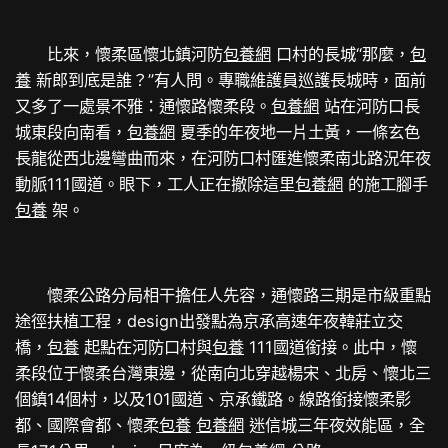
比來，懷柔區懷北鎮河防
包養網
口村的長城“那麼，
包
養
新郎到底是誰？”有人問。專職維護員巡護長城時，面前
又多了一處景不雅：通懷路懷柔段。
包養網
站在河防口長
城東段向南看，
包養網
夏季的年夜地一片土黃，一條玄色
長龍從西北邊彎曲而來，在河防口村匯進懷柔南北路況年夜
動脈111國道。眼下，工人正在撤除這里
包養網
的施工腳手
包養
架。
懷柔公路分局相干擔任人先容，通懷路三期是市級重點
途徑扶植工程，design出發點為京承高速年夜韓莊立交
橋，
包養
起點在河防口村與
包養
111國道銜接。此中，懷
柔段位于懷柔台灣東邊，從南向北穿越楊宋、北房、懷北三
個鎮14個村，以及101國道、京承鐵路。線路銜接懷柔影
都、國際會都、懷柔
包養
包養網
迷信城三年夜效能區，全