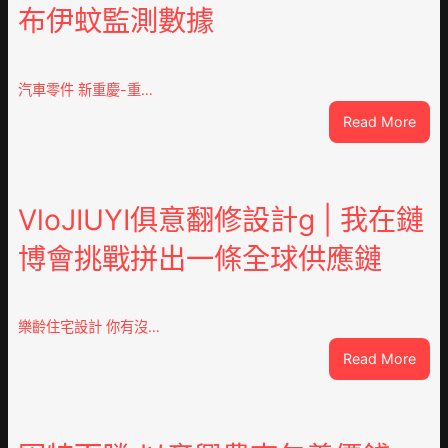
布伊蚊監測數據
汽車零件 新重慶-重…
:
Read More
重
OSD
奧
斯
VloJIUYI俱意翻修設計g | 我在鏈
德
博會挑戰拼出一條全球供應鏈
德
系
車
慶
樂齡住宅設計 你有沒…
初
:
Read More
次
VloJ
公
俱
布
意
伊
翻