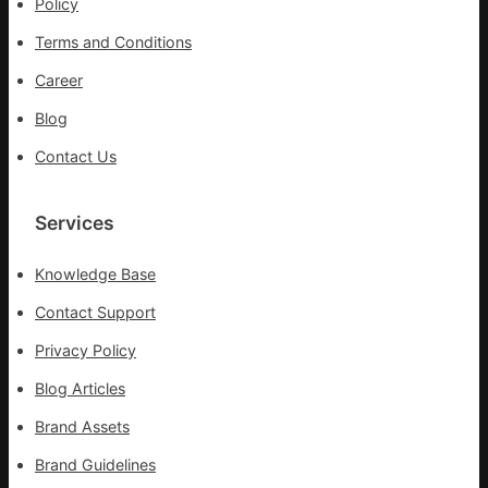
Policy
防
Terms and Conditions
控
一
Career
線
Blog
醫
務
Contact Us
職
員
Services
Knowledge Base
Contact Support
Privacy Policy
Blog Articles
Brand Assets
Brand Guidelines