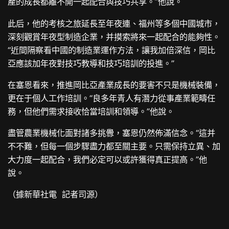
產的成長都離不開一起配合與技巧共享。”他說。
此后，他的考核之旅延長至年夜連、福州等多個中國城市，
深刻觀賞年夜型制造企業，并摸索將來一起配合的能夠性。
“近間隔察看中國的制造業運作方法，讓我加倍深信，岡比
亞應該加年夜對技巧教導和技巧培訓的投進。”
在塞恩看來，推進岡比亞產業成長的要害不只是機械裝備，
更在于個人工作培訓。“良多年青人有潛力從事產業範疇任
務，但他們需求接收恰當培訓和領導。”他說。
盡管農業機械化面對諸多挑釁，塞恩仍然佈滿信念。“這并
不不難，但每一個步驟盡力都至關主要。只需保持立異、加
大力度一起配合，我們必定可以或許獲得真正提高。”他
說。
（據新華社電 記者司源）