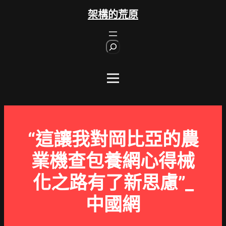
跳
架構的荒原
至
主
S
要
e
內
a
r
容
c
h
“這讓我對岡比亞的農
業機查包養網心得械
化之路有了新思慮”_
中國網