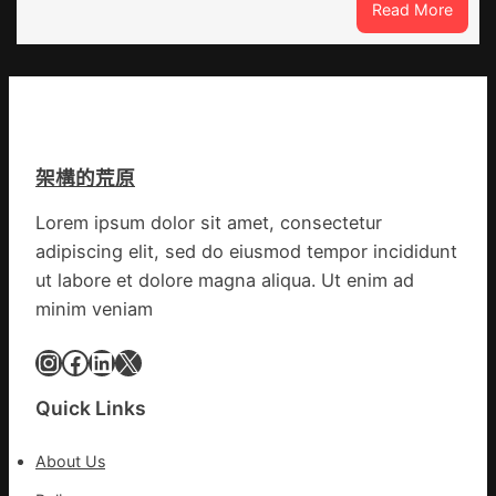
:
Read More
侵
荒
森
島
和
診
所
減
重
架構的荒原
青
島
Lorem ipsum dolor sit amet, consectetur
市
adipiscing elit, sed do eiusmod tempor incididunt
衛
生
ut labore et dolore magna aliqua. Ut enim ad
安
minim veniam
康
委
Instagram
Facebook
LinkedIn
X
訪
問
Quick Links
慰
勞
About Us
疫
情