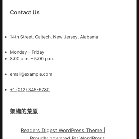
Contact Us
14th Street, Caltech, New Jersey, Alabama
Monday – Friday
8:00 a.m. – 5:00 p.m.
email@example.com
+1 (012) 345-6780
架構的荒原
Readers Digest WordPress Theme
|
Proudly powered By
WordPress