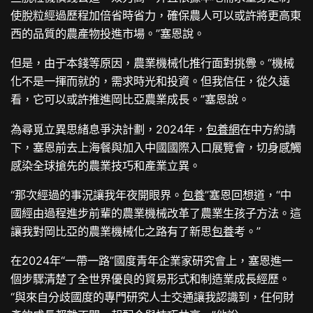
使脫粒經過歷程加倍省時省力，確保農人可以或許將更高東
西的品質的農產物投進市場。”塞恩說。
但是，由于本錢等原因，農業機械化推行面對挑釁。“機械
化不是一揮而就的，需求時光和投資。但我信任，從久遠
看，它可以或許推進岡比亞農業成長。”塞恩說。
為尋覓立異思緒息爭決計劃，2024年，
包養網
在中方約請
下，塞恩前去上海餐與加入中國國際入口展覽會，切身感觸
感染全球搶先的農業技巧和產業立異。
“那次經過的事況讓我年夜開眼界。
包養
”塞恩回想道，“中
國經由過程進步前輩的農業機械改革了農業生孩子方法。這
讓我對岡比亞的農業機械化之路有了新思
包養
考。”
在2024年“一帶一路”國度青年企業家研究會上，塞恩進一
個步驟清楚了全世界優良的貿易形式和制造業成長經歷。
“與來自分歧國度的專門研究人士交通讓我認識到，任何財