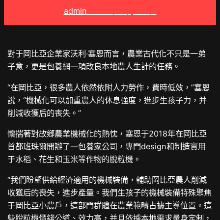
admin
2025 年 2 月 27 日
對于岡比亞企業家沃利·塞恩而言，農業古代化不只是一弟
子意，更是
包養網
一項改良本地農人生計的任務。
“在岡比亞，很多農人依然依附人力勞作，費時低效，”塞恩
說，“機械化可以加重農人的休息強度，進步生孩子力，并
削減收獲后的喪失。”
懷揣著對故鄉農業機械化的熱忱，塞恩于2018年在岡比亞
首都班珠爾開辦了一
包養
家公司，專門design和制造實用
于水稻、花生和玉米等作物的脫粒機。
“我們盼望供給經濟適用的機械裝備，輔助岡比亞農人削減
收獲后的喪失，進步產量。我們生孩子的機械裝備特殊聚焦
于岡比亞小農戶，這部門群體在農業範疇占據主導位置。這
些脫粒機價錢公道、效力高，并且依據本地需求量身定制，