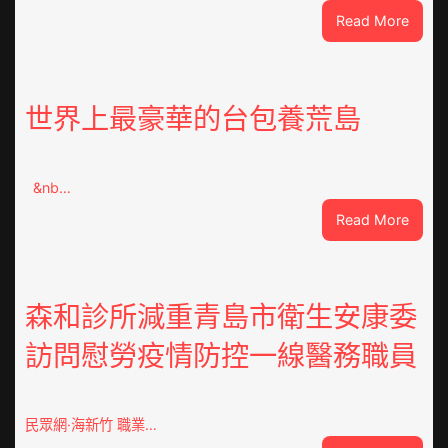
:
Read More
指
女
友
送
世界上最豪華的台包養荒島
綠
帽
客
&nb…
工
秀
:
Read More
傳
世
醫
界
院
上
費
最
森和診所減重青島市衛生安康委
用
豪
訪問慰勞疫情防控一線醫務職員
梯
華
間
的
暴
台
打
包
民眾網·海新竹 職業…
性
養