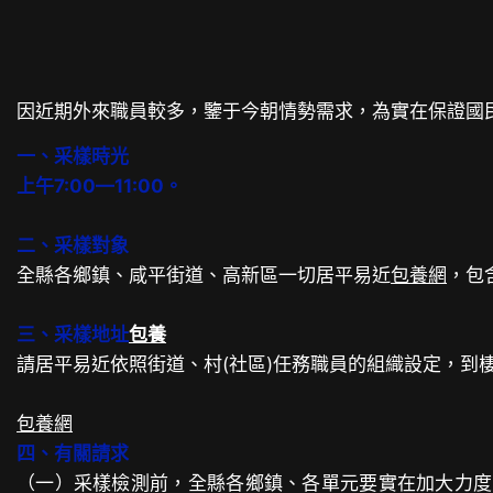
因近期外來職員較多，鑒于今朝情勢需求，為實在保證國
一、采樣時光
上午7:00—11:00。
二、采樣對象
全縣各鄉鎮、咸平街道、高新區一切居平易近
包養網
，包
三、采樣地址
包養
請居平易近依照街道、村(社區)任務職員的組織設定，到
包養網
四、有關請求
（一）采樣檢測前，全縣各鄉鎮、各單元要實在加大力度