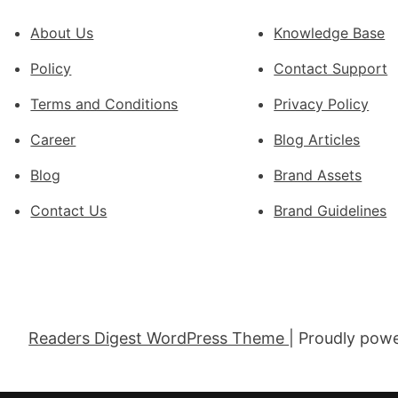
誕
生
About Us
Knowledge Base
態
Policy
Contact Support
葉
喝
Terms and Conditions
Privacy Policy
出
Career
Blog Articles
文
明
Blog
Brand Assets
味
_
Contact Us
Brand Guidelines
中
國
網
Readers Digest WordPress Theme
| Proudly pow