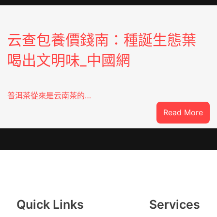
云查包養價錢南：種誕生態葉
喝出文明味_中國網
普洱茶從來是云南茶的…
:
Read More
云
查
包
養
價
錢
南
Quick Links
Services
種