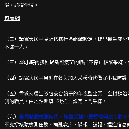
檢，能檢全檢。
包養網
（二）請寬大居平易近依據社區組織設定，提早攜帶成分
不漏一人。
（三）48小時內接種過新冠疫苗的職員不停止核酸采樣
（四）請寬大居平易近在餐與加入采樣時代做好小我防護
（五）需求持續生孩
包養合約
子的年夜型企業、全封鎖治
測的職員，由地點鄉鎮（街道）設定上門采樣。
（六）
全員核酸檢測時代，核酸采樣小屋暫停開放；對不
不支撐核酸檢測任務、搗亂次序，瞞報、謊報、捏造信息