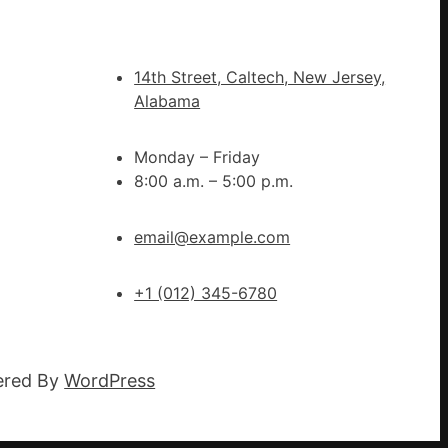
診
所
家
14th Street, Caltech, New Jersey,
醫
Alabama
科
復
Monday – Friday
病
8:00 a.m. – 5:00 p.m.
院
盡
心
email@example.com
盡
力
+1 (012) 345-6780
防
控
疫
ered By
WordPress
情