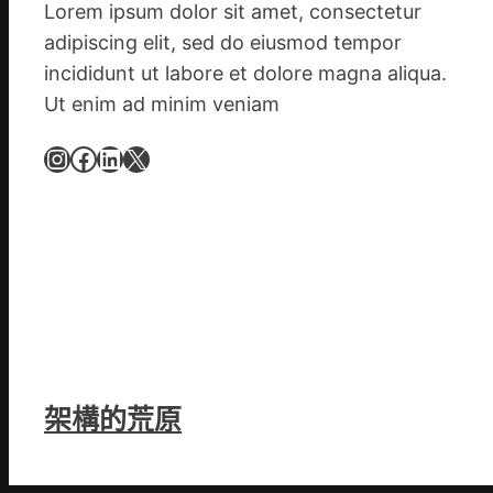
黃
Lorem ipsum dolor sit amet, consectetur
家
adipiscing elit, sed do eiusmod tempor
營
incididunt ut labore et dolore magna aliqua.
社
Ut enim ad minim veniam
區
舉
Instagram
Facebook
LinkedIn
X
動
展
新
竹
森
和
診
所
開
架構的荒原