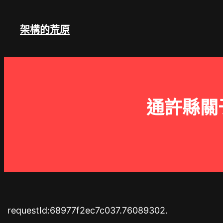
跳
至
架構的荒原
主
要
內
容
通許縣關
requestId:68977f2ec7c037.76089302.