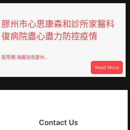
膠州市心思康森和診所家醫科
復病院盡心盡力防控疫情
民眾網·海報消息膠州…
:
Read More
膠
州
市
心
思
康
：
森
Contact Us
和