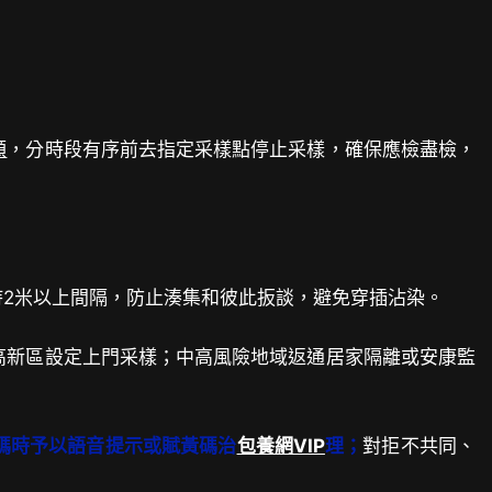
額
，分時段有序前去指定采樣點停止采樣，確保應檢盡檢，
2米以上間隔，防止湊集和彼此扳談，避免穿插沾染。
高新區設定上門采樣；中高風險地域返通居家隔離或安康監
碼時予以語音提示或賦黃碼治
包養網VIP
理；
對拒不共同、