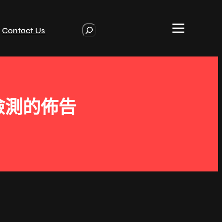
S
Contact Us
e
a
r
c
h
檢測的佈告