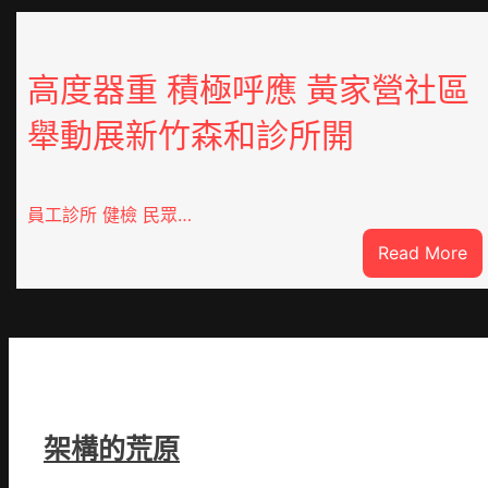
高度器重 積極呼應 黃家營社區
舉動展新竹森和診所開
員工診所 健檢 民眾…
:
Read More
高
度
器
重
積
極
呼
架構的荒原
應