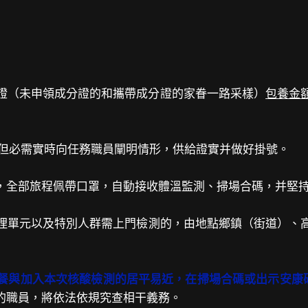
證（未申領成分證的和攜帶成分證的家眷一路采樣）
包養金
，但必需實時向任務職員闡明情形，供給證實并做好掛號。
，全部旅程佩帶口罩，自動接收體溫監測、掃場合碼，并堅持
理單元以及特別人群需上門檢測的，由地點鄉鎮（街道）、
餐與加入本次核酸檢測的居平易近，在掃場合碼或出示安康
的職員，將依法依規究查相干義務。