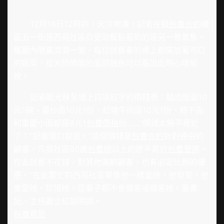
12月18日12時許，天冷地凍，記者在鼓
包養合約
樓
區五一街道西苑社區白叟助餐點看到的是另一番氣象，
餐廳內簡直濟濟一堂，每位就餐者的桌上都擺放著可口
的飯菜，從大師伸展的面部臉色可以看出此時心境愉
悅。
記者眼光移至墻上白底紅字的價錢表：驢肉燴面10
元1碗、蛋炒面10元1份、紅燒牛肉面10元1份、熱干面
和重慶小面都是8元1
包養價格
份……“價錢太親平易近
了！”記者隨口說道。“這個價錢是
包養合約
針對通俗的
顧客，凡我社區90歲
包養網
以上的居平易近
包養管道
，
在此就餐不花錢，對其他高齡顧客，也有必定比例的優
惠。”在此繁忙的西苑社區黨像他一樣愛她，他發誓，他
會愛她，珍惜她，這輩子都不會傷害或傷害她。委書
記、主任嚴立紅說明說。
包養意思