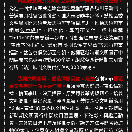
志愿者是精力文明創立步隊中一道亮麗的景致線。
為進一個步驟完美志愿
台灣包養網
辦事各項規章軌制、
普遍展開社會
包養
發動、強大志愿辦事步隊，鼓樓區委
文明辦展開志愿者及志愿辦事項目培訓，推動志愿辦事
組織
包養網
化、規范化、專門研究化，經由過程
“1+10+N”的志愿辦事步隊，發動全區志愿者連續展開
“夜市下的小紅帽”“愛心苗圃·關愛留守兒童”等志愿辦事
運動。截
包養俱樂部
至今朝，鼓樓區新時期文明實行中
間展開志愿辦事運動430余場，組織全區新時期文明實
行所（站）展開文明實行運動3000余場。
弘揚文明新風，塑造渾厚風氣，是鼓
包養app
樓區
委文明辦的一項主要任務。
為領導寬大群眾摒棄低價彩
禮、情面攀比、浪費揮霍、厚葬薄養等成規陋俗，培養
文明鄉風、傑出家風、渾厚風氣，鼓樓區委文明辦應用
“文藝+宣講”的情勢送文明進社區、進村進戶。鼓樓區
新時期文明實行中間應用漫畫展、不雅影、興趣活動
會、文藝節目進下層及移風易俗宣講等方法展開各類運
動60余次，
包養女人
組織全區新時期文明實行所（站