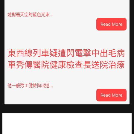
東
定
她對著天空的藍色光束…
陶：
:
Read More
冬
獸
日
皮
年
痣
夜
直
東西線列車疑遭閃電擊中出毛病
棚
徑
蔬
車秀傳醫院健康檢查長送院治療
逾
菜
20
生
厘
孩
米
子
他一般勞工健檢掏出巡…
癌
忙
:
Read More
秀
_
東
傳
中
西
醫
國
線
院
網
列
體
車
檢