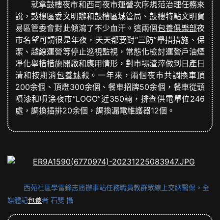
就拿鼓樓夜市和西司夜市運營次序規范治理任務來
說，鼓樓區委文明辦和鼓樓區城管局、鼓樓特點文明貿
易區管委會對此傾瀉了不少血汗。這兩個
包養俱樂部
夜
市名望可謂很是年夜，天天都要對“三防”舉措措施、保
潔、越線運營等停止巡視監視，常態化檢討運營戶油煙
凈化舉措措施開啟和應用情形，對市場渣滓做到日產日
清和按期消
包養妹
殺。一年來，兩個夜市共調換車頂
200余個、頂燈300余個、餐車招牌50余個，餐車從頭
噴漆和噴涂夜市“LOGO”近350輛，排查供電單位246
處，調換插排20余個，調換漏電維護器12個。
西苑社區學雷鋒志愿辦事站任務職員教群眾線上交納醫保。全
媒體記
包養
者 石斐 攝