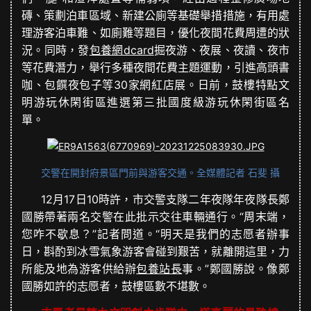
磚、策劃泊車區域、新建公廁等基礎舉措措施，有用處
理游客泊車難、如廁難等題目，優化夜間花費周遭的狀
況。同時，發
包養網dcard
掘夜游、夜展、夜讀、夜市
等花費潛力，舉行多種夜間花費主題運動，引進高頭書
咖、包饌夜包子等30家網紅店展。日前，鼓樓特點文
明游玩休閑街區進選第三批國度級游玩休閑街區名
單。
交警在開封府景區門前與游客交通。全媒體記者 石斐 攝
12月17日10時許，市交警支隊二年夜隊年夜隊長鄭
國勝帶著兩名交警在此批示交往車輛通行。“周末端，
您咋不歇息？”記者問道。“明天是我們的志愿者辦事
日，斟酌到冰雪氣象游客會碰到艱苦，就離開這里，力
所能及地為游客供給辦
包養站長
事。”鄭國勝說。像鄭
國勝如許的志愿者，鼓樓區數不堪數。