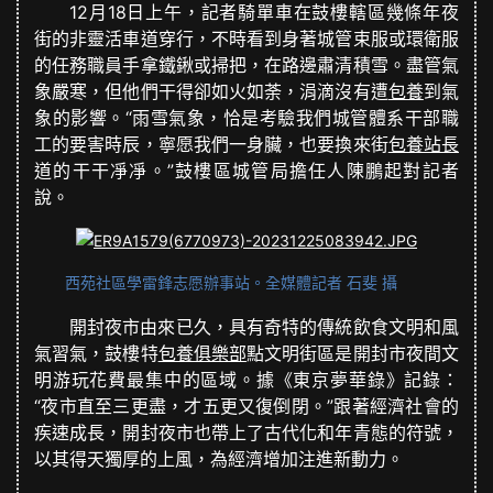
12月18日上午，記者騎單車在鼓樓轄區幾條年夜
街的非靈活車道穿行，不時看到身著城管束服或環衛服
的任務職員手拿鐵鍬或掃把，在路邊肅清積雪。盡管氣
象嚴寒，但他們干得卻如火如荼，涓滴沒有遭
包養
到氣
象的影響。“雨雪氣象，恰是考驗我們城管體系干部職
工的要害時辰，寧愿我們一身臟，也要換來街
包養站長
道的干干凈凈。”鼓樓區城管局擔任人陳鵬起對記者
說。
西苑社區學雷鋒志愿辦事站。全媒體記者 石斐 攝
開封夜市由來已久，具有奇特的傳統飲食文明和風
氣習氣，鼓樓特
包養俱樂部
點文明街區是開封市夜間文
明游玩花費最集中的區域。據《東京夢華錄》記錄：
“夜市直至三更盡，才五更又復倒閉。”跟著經濟社會的
疾速成長，開封夜市也帶上了古代化和年青態的符號，
以其得天獨厚的上風，為經濟增加注進新動力。