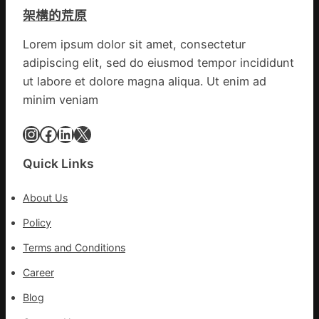
疑
變
架構的荒原
遭
風
閃
險
Lorem ipsum dolor sit amet, consectetur
電
可
adipiscing elit, sed do eiusmod tempor incididunt
擊
超
中
ut labore et dolore magna aliqua. Ut enim ad
過
出
10%
minim veniam
毛
病
Instagram
Facebook
LinkedIn
X
車
秀
Quick Links
傳
醫
About Us
院
健
Policy
康
Terms and Conditions
檢
查
Career
長
Blog
送
院