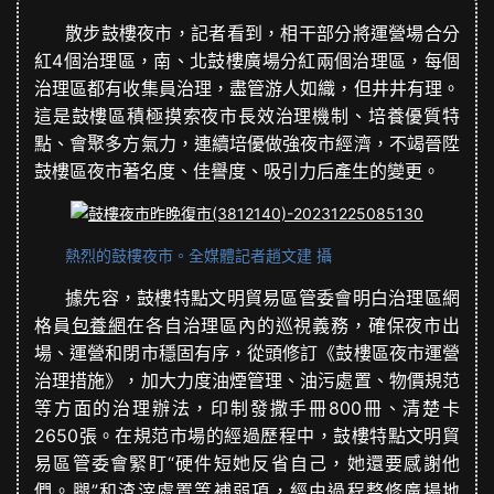
散步鼓樓夜市，記者看到，相干部分將運營場合分
紅4個治理區，南、北鼓樓廣場分紅兩個治理區，每個
治理區都有收集員治理，盡管游人如織，但井井有理。
這是鼓樓區積極摸索夜市長效治理機制、培養優質特
點、會聚多方氣力，連續培優做強夜市經濟，不竭晉陞
鼓樓區夜市著名度、佳譽度、吸引力后產生的變更。
熱烈的鼓樓夜市。全媒體記者趙文建 攝
據先容，鼓樓特點文明貿易區管委會明白治理區網
格員
包養網
在各自治理區內的巡視義務，確保夜市出
場、運營和閉市穩固有序，從頭修訂《鼓樓區夜市運營
治理措施》，加大力度油煙管理、油污處置、物價規范
等方面的治理辦法，印制發撒手冊800冊、清楚卡
2650張。在規范市場的經過歷程中，鼓樓特點文明貿
易區管委會緊盯“硬件短她反省自己，她還要感謝他
們。腿”和渣滓處置等補弱項，經由過程整修廣場地