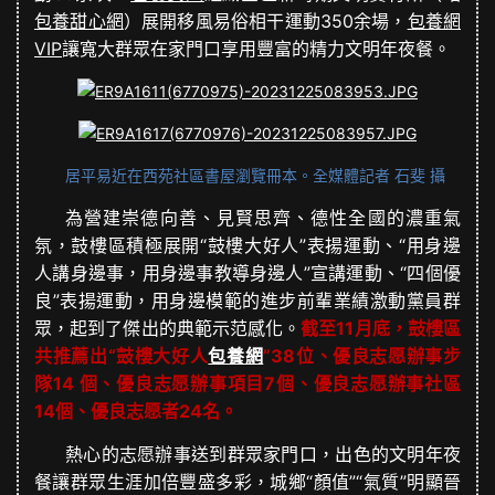
包養甜心網
）展開移風易俗相干運動350余場，
包養網
VIP
讓寬大群眾在家門口享用豐富的精力文明年夜餐。
居平易近在西苑社區書屋瀏覽冊本。全媒體記者 石斐 攝
為營建崇德向善、見賢思齊、德性全國的濃重氣
氛，鼓樓區積極展開“鼓樓大好人”表揚運動、“用身邊
人講身邊事，用身邊事教導身邊人”宣講運動、“四個優
良”表揚運動，用身邊模範的進步前輩業績激動黨員群
眾，起到了傑出的典範示范感化。
截至11月底，鼓樓區
共推薦出“鼓樓大好人
包養網
”38位、優良志愿辦事步
隊14 個、優良志愿辦事項目7個、優良志愿辦事社區
14個、優良志愿者24名。
熱心的志愿辦事送到群眾家門口，出色的文明年夜
餐讓群眾生涯加倍豐盛多彩，城鄉“顏值”“氣質”明顯晉