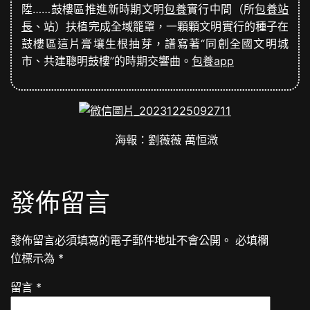
陞……鼓樓區推進新時期文明
包養
實行中間（所
包養站
長
、站）扶植完成全域籠罩，一顆顆文明實行的種子在
鼓樓區這片膏壤生根抽芽，譜寫著“同創全國文明城
市、共建聰明鼓樓”的時期交響曲。
包養app
海報：劉薇薇 萬恒溦
發佈留言
發佈留言必須填寫的電子郵件地址不會公開。
必填欄
位標示為
*
留言
*