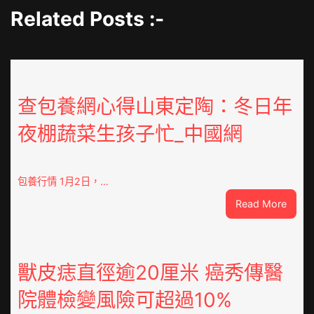
Related Posts :-
查包養網心得山東定陶：冬日年
夜棚蔬菜生孩子忙_中國網
包養行情 1月2日，…
:
Read More
查
包
養
網
獸皮痣直徑逾20厘米 癌秀傳醫
心
院體檢變風險可超過10%
得
山