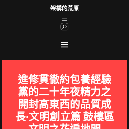
跳
架構的荒原
至
主
S
要
e
內
a
r
容
c
h
進修貫徹約包養經驗
黨的二十年夜精力之
開封高東西的品質成
長·文明創立篇 鼓樓區