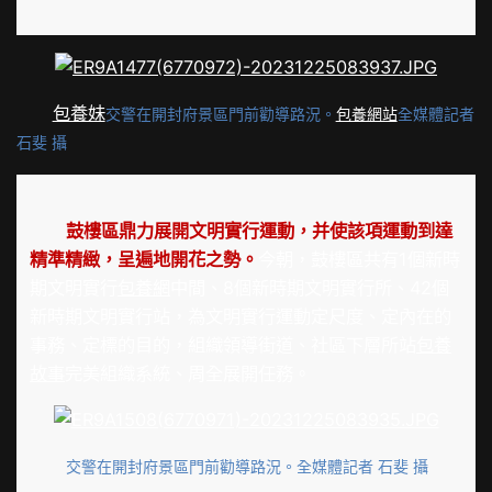
包養妹
交警在開封府景區門前勸導路況。
包養網站
全媒體記者
石斐 攝
鼓樓區鼎力展開文明實行運動，并使該項運動到達
精準精緻，呈遍地開花之勢。
今朝，鼓樓區共有1個新時
期文明實行
包養網
中間、8個新時期文明實行所、42個
新時期文明實行站，為文明實行運動定尺度、定內在的
事務、定標的目的，組織領導街道、社區下層所站
包養
故事
完美組織系統、周全展開任務。
交警在開封府景區門前勸導路況。全媒體記者 石斐 攝