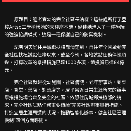
原題目：適老宜幼的完全社區長啥樣？這些處所打了
亞
梭Artso工學椅
樣她的天秤座本能，驅使她進入了一種極端
的強迫協調模式，這是一種保護自己的防禦機制。
記者明天從住房城鄉扶植部清楚到，自往年全國啟動完
全社區扶植試點任務以來，截至今朝，各地試點任務停頓順
遂，打算改革的舉措措施已達1000多項，總投資已達84億
元。
完全社區就是從幼兒園、社區病院、老年辦事站，到菜
店、食堂、藥店、剃頭店等，居平易近日常生涯所需的辦事
舉措措施場合齊全完全的社區。依照住房城鄉扶植部的請
求，完全社區試點任務重要繚繞“完美社區辦事舉措措施、
打造宜居生涯周遭的狀況、推動智能化辦事、健全社區管理
機制”四個方面睜開。