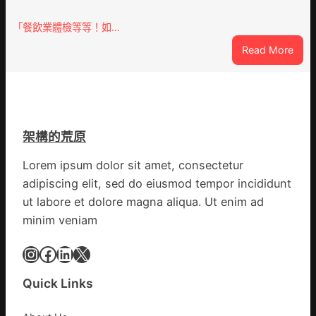
車
辦
零
「餐飲業體檢等等！如…
公
件
室
:
Read More
訪
設
噴
談
計
鼻
｜
英
港
預
歌
啟
字
隊
動
當
架構的荒原
續
戒
先、
鄉
備
關
Lorem ipsum dolor sit amet, consectetur
情
狀
口
adipiscing elit, sed do eiusmod tempor incididunt
態
前
ut labore et dolore magna aliqua. Ut enim ad
秀
移
minim veniam
傳
各
醫
地
Instagram
Facebook
LinkedIn
X
院
各
健
部
康
Quick Links
門
檢
盡
查
心