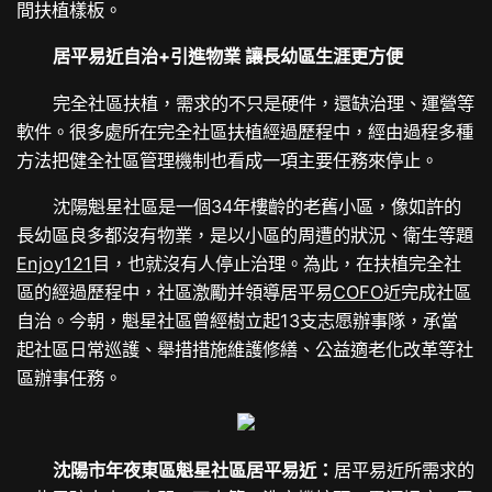
間扶植樣板。
居平易近自治+引進物業 讓長幼區生涯更方便
完全社區扶植，需求的不只是硬件，還缺治理、運營等
軟件。很多處所在完全社區扶植經過歷程中，經由過程多種
方法把健全社區管理機制也看成一項主要任務來停止。
沈陽魁星社區是一個34年樓齡的老舊小區，像如許的
長幼區良多都沒有物業，是以小區的周遭的狀況、衛生等題
Enjoy121
目，也就沒有人停止治理。為此，在扶植完全社
區的經過歷程中，社區激勵并領導居平易
COFO
近完成社區
自治。今朝，魁星社區曾經樹立起13支志愿辦事隊，承當
起社區日常巡護、舉措措施維護修繕、公益適老化改革等社
區辦事任務。
沈陽市年夜東區魁星社區居平易近：
居平易近所需求的