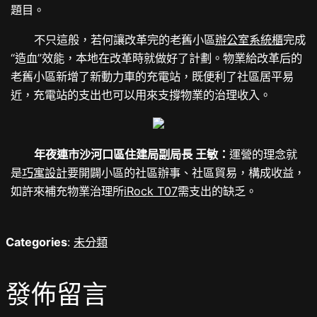
題目。
不只這般，若何讓改革完的老舊小區
辦公室系統櫃
完成
“造血”效能，本地在改革時就做好了計劃。物業給改革后的
老舊小區新增了新動力車的充電站，既便利了社區居平易
近，充電站的支出也可以用來支撐物業的治理收入。
年夜連市沙河口區住建局副局長 王敏：
運營的理念就
是
巧寓設計
要開闢小區的社區辦事、社區貿易，構成收益，
如許來補充物業治理所
iRock T07
需支出的缺乏。
Categories
:
未分類
發佈留言