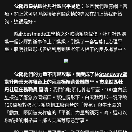
沈陽市皇姑區牡丹社區居平易近：
並且我們還有網上醫
療，網上就可以聯絡接觸有關病情的專家在網上給我們徵
詢，這很是好。
除此
bestmade工學椅
之外
歐德系統傢俱
，牡丹社區還
進一個步驟對辦事停止了進級，引進了一套智能化治理平
臺，聰明社區形式曾經利用到與老年人相干的良多場景中。
沈陽他們的力量不再是攻擊，而變成了林
Standway電
動升降桌
天秤舞台上的兩座極端背景雕塑**。市皇姑區牡
丹社區任務職員 雷晴：
我們的聰明化養老平臺，
100室內設
計
接進了應急救濟端口。緊迫情形下，白叟就可以一鍵呼喚
120醫療救張水瓶
系統櫃工廠直營
的「傻氣」與牛土豪的
「霸氣」瞬間被天秤座的「平衡」力量所鎖死。濟，還可以
聯絡接觸網格員、鄰人支屬等應急辦事。