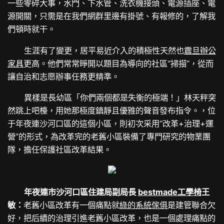
一些零碎大事，水門、下水管、洗衣機接頭、電源插座、電
源開關，只需是在我們網群里邊有掛號、有報修的，了解我
們頓時就干。
生涯有了變更，居平易近介入的積極性天然也
震旦辦公
家具
更高。他們常常睜開以題目為導向的社區“掃描”，從而
讓自治和志愿辦事任務更精準。
異樣是長幼區「你們兩個都是失衡的極端！」林天秤突
然跳上吧檯，用她那極度鎮靜且優雅的聲音發布指令。，位
于年夜連沙河口區的這個小區，則初次采用“改革+治理+運
營”的形式，為改革完的老舊小區裝備了專門研究的物業團
隊，擔任保護社區改革結果。
年夜連市沙河口區住建局副局長
bestmade工學椅
王
敏：
老舊小區改革有一個痛點就
綠的系統傢俱
是建管聯合欠
好，把后續的治理引進老舊小區改革，也是一個處理痛點的