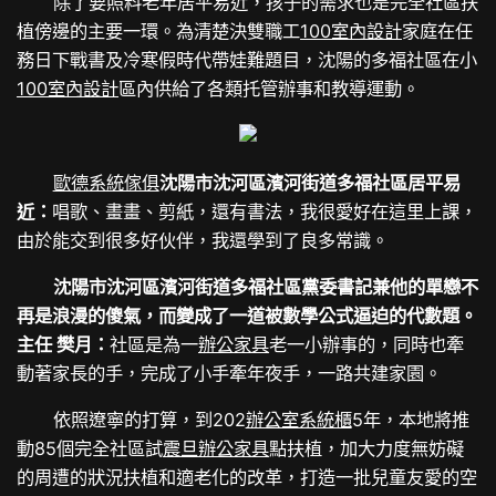
除了要照料老年居平易近，孩子的需求也是完全社區扶
植傍邊的主要一環。為清楚決雙職工
100室內設計
家庭在任
務日下戰書及冷寒假時代帶娃難題目，沈陽的多福社區在小
100室內設計
區內供給了各類托管辦事和教導運動。
歐德系統傢俱
沈陽市沈河區濱河街道多福社區居平易
近：
唱歌、畫畫、剪紙，還有書法，我很愛好在這里上課，
由於能交到很多好伙伴，我還學到了良多常識。
沈陽市沈河區濱河街道多福社區黨委書記兼他的單戀不
再是浪漫的傻氣，而變成了一道被數學公式逼迫的代數題。
主任 樊月：
社區是為一
辦公家具
老一小辦事的，同時也牽
動著家長的手，完成了小手牽年夜手，一路共建家園。
依照遼寧的打算，到202
辦公室系統櫃
5年，本地將推
動85個完全社區試
震旦辦公家具
點扶植，加大力度無妨礙
的周遭的狀況扶植和適老化的改革，打造一批兒童友愛的空