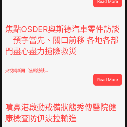
:
Read More
潮
安
東
鳳
焦點OSDER奧斯德汽車零件訪談
陳
｜預字當先、關口前移 各地各部
氏
同
門盡心盡力搶險救災
鄉
會
慶
70
央視網新聞（焦點訪談…
周
:
Read More
年
焦
擬
點
編
OSD
族
奧
噴鼻港啟動戒備狀態秀傳醫院健
譜
斯
組
康檢查防伊波拉輸進
德
億
汽
嵐