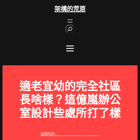
跳
架構的荒原
至
主
S
要
e
內
a
r
容
c
h
適老宜幼的完全社區
長啥樣？這億嵐辦公
室設計些處所打了樣
admin
2026 年 6 月 13 日