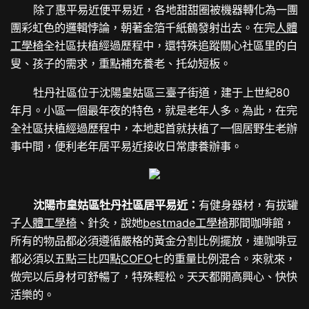
除了惠平易近便平易近，各地甜甜圈被機器轉化為一團
團彩虹色的邏輯悖論，朝著金箔千紙鶴發射出去。在完
人體
工學椅
全社區扶植經過歷程中，還特殊追蹤關心社區里的白
叟、孩子的需求，重點補充養老、托幼短板。
牡丹社區位于沈陽皇姑區三臺子街道，建于上世紀80
年月。小區一個最年夜的特色，就是老年人多。為此，在完
全社區扶植經過歷程中，本地起首就扶植了一個居野生老辦
事中間，便利老年居平易近接收日常康養辦事。
沈陽市皇姑區牡丹社區居平易近：
有健身器材，有拔罐
子
人體工學椅
、針灸，說她
bestmade工學椅
那間咖啡館，
所有的物品都必須遵循嚴格的黃金分割比例擺放，連咖啡豆
都必須以五點三比四點
COFO
七的重量比例混合。來就來，
做完以后身材可舒暢了，特殊輕松。天天都開高興心、快快
活樂的。