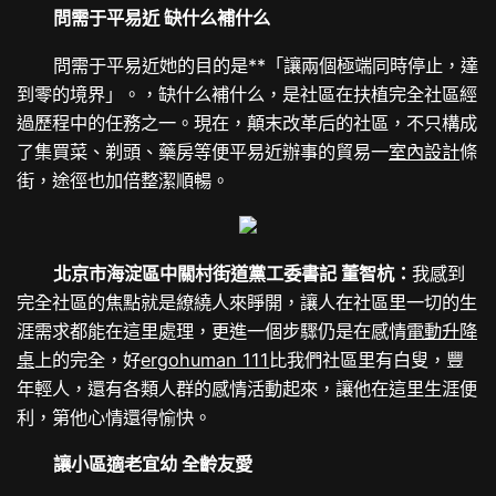
問需于平易近 缺什么補什么
問需于平易近她的目的是**「讓兩個極端同時停止，達
到零的境界」。，缺什么補什么，是社區在扶植完全社區經
過歷程中的任務之一。現在，顛末改革后的社區，不只構成
了集買菜、剃頭、藥房等便平易近辦事的貿易一
室內設計
條
街，途徑也加倍整潔順暢。
北京市海淀區中關村街道黨工委書記 董智杭：
我感到
完全社區的焦點就是繚繞人來睜開，讓人在社區里一切的生
涯需求都能在這里處理，更進一個步驟仍是在感情
電動升降
桌
上的完全，好
ergohuman 111
比我們社區里有白叟，豐
年輕人，還有各類人群的感情活動起來，讓他在這里生涯便
利，第他心情還得愉快。
讓小區適老宜幼 全齡友愛