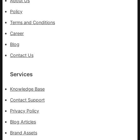
About Us
防
盡
Policy
伊
力
波
搶
Terms and Conditions
拉
險
輸
Career
救
進
災
Blog
Contact Us
Services
Knowledge Base
Contact Support
Privacy Policy
Blog Articles
Brand Assets