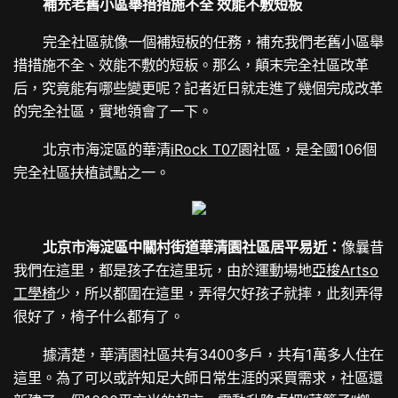
補充老舊小區舉措措施不全 效能不敷短板
完全社區就像一個補短板的任務，補充我們老舊小區舉
措措施不全、效能不敷的短板。那么，顛末完全社區改革
后，究竟能有哪些變更呢？記者近日就走進了幾個完成改革
的完全社區，實地領會了一下。
北京市海淀區的華清
iRock T07
園社區，是全國106個
完全社區扶植試點之一。
北京市海淀區中關村街道華清園社區居平易近：
像曩昔
我們在這里，都是孩子在這里玩，由於運動場地
亞梭Artso
工學椅
少，所以都圍在這里，弄得欠好孩子就摔，此刻弄得
很好了，椅子什么都有了。
據清楚，華清園社區共有3400多戶，共有1萬多人住在
這里。為了可以或許知足大師日常生涯的采買需求，社區還