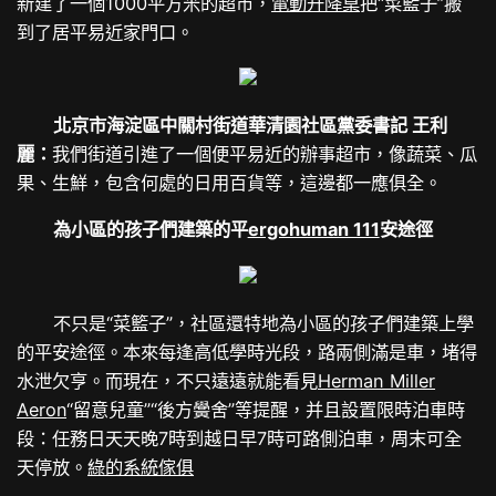
新建了一個1000平方米的超市，
電動升降桌
把“菜籃子”搬
到了居平易近家門口。
北京市海淀區中關村街道華清園社區黨委書記 王利
麗：
我們街道引進了一個便平易近的辦事超市，像蔬菜、瓜
果、生鮮，包含何處的日用百貨等，這邊都一應俱全。
為小區的孩子們建築的平
ergohuman 111
安途徑
不只是“菜籃子”，社區還特地為小區的孩子們建築上學
的平安途徑。本來每逢高低學時光段，路兩側滿是車，堵得
水泄欠亨。而現在，不只遠遠就能看見
Herman Miller
Aeron
“留意兒童”“後方黌舍”等提醒，并且設置限時泊車時
段：任務日天天晚7時到越日早7時可路側泊車，周末可全
天停放。
綠的系統傢俱