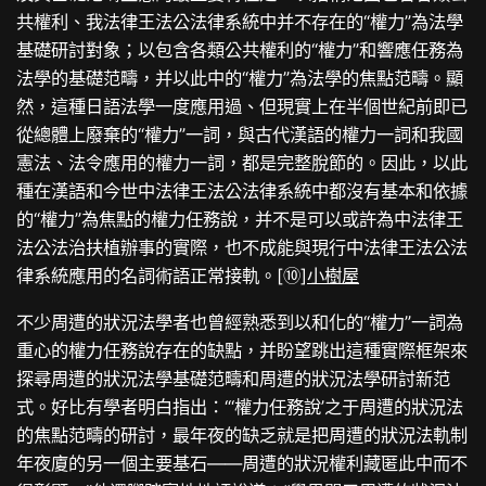
共權利、我法律王法公法律系統中并不存在的“權力”為法學
基礎研討對象；以包含各類公共權利的“權力”和響應任務為
法學的基礎范疇，并以此中的“權力”為法學的焦點范疇。顯
然，這種日語法學一度應用過、但現實上在半個世紀前即已
從總體上廢棄的“權力”一詞，與古代漢語的權力一詞和我國
憲法、法令應用的權力一詞，都是完整脫節的。因此，以此
種在漢語和今世中法律王法公法律系統中都沒有基本和依據
的“權力”為焦點的權力任務說，并不是可以或許為中法律王
法公法治扶植辦事的實際，也不成能與現行中法律王法公法
律系統應用的名詞術語正常接軌。[⑩]
小樹屋
不少周遭的狀況法學者也曾經熟悉到以和化的“權力”一詞為
重心的權力任務說存在的缺點，并盼望跳出這種實際框架來
探尋周遭的狀況法學基礎范疇和周遭的狀況法學研討新范
式。好比有學者明白指出：“‘權力任務說’之于周遭的狀況法
的焦點范疇的研討，最年夜的缺乏就是把周遭的狀況法軌制
年夜廈的另一個主要基石——周遭的狀況權利藏匿此中而不