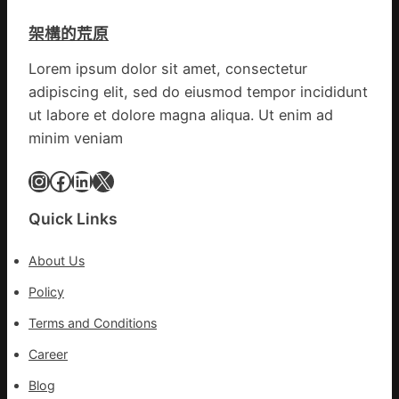
續
戒
先、
鄉
架構的荒原
備
關
情
狀
口
Lorem ipsum dolor sit amet, consectetur
態
前
adipiscing elit, sed do eiusmod tempor incididunt
秀
移
傳
ut labore et dolore magna aliqua. Ut enim ad
各
醫
地
minim veniam
院
各
健
Instagram
Facebook
LinkedIn
X
部
康
門
檢
盡
Quick Links
查
心
防
盡
About Us
伊
力
波
Policy
搶
拉
險
Terms and Conditions
輸
救
進
災
Career
Blog