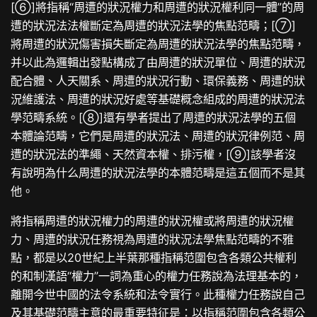
[⑥]將指稱“周遭的狀況權力和周遭的狀況權利同一體”的周
遭的狀況法法權斷定為周遭的狀況法學的焦點范疇；[⑦]
將周遭的狀況傷害損失斷定為周遭的狀況法學的焦點范疇，
并以此為邏輯出發點構成了由周遭的狀況單位、周遭的狀況
配合體、人天關系、周遭的狀況行動、環保義務、周遭的狀
況維護法、周遭的狀況好處等基礎概念組成的周遭的狀況法
學范疇系統。[⑧]還有學者提出了周遭的狀況法學的五個
本體論范疇，它們是周遭的狀況法、周遭的狀況律例范、周
遭的狀況法的準繩、天然資本權、排污權，[⑨]該學者沒
有說明為什么周遭的狀況法學的本體范疇是這五個而不是其
他。
將指稱周遭的狀況權力的周遭的狀況權或將周遭的狀況權
力、周遭的狀況任務視為周遭的狀況法學焦點范疇的不雅
點，都是以20世紀上半葉那種指稱范圍包含各類公共權利
的和制漢語“權力”一詞為重心的權力任務說為法理基本的，
離開今世中國的法令系統和法令實行。此種權力任務說自己
及其基礎范疇主意的最重要特征是：以指稱范圍包含各類公