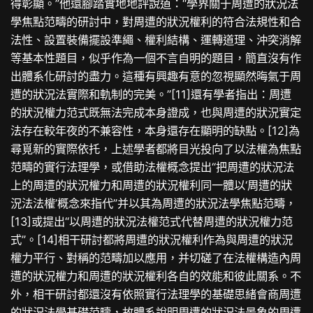
得彰顯。”他還腳踏實地地評說道：“學界關于周遭的狀況法
學焦點范疇的研討中，對周遭的狀況權利的符合法規性和合
法性、設置裝備擺設準繩、權利結構、運轉道理、沖突消解
等基本性題目，似乎作為一個不言自明的題目，簡直沒有作
出體系化研討的盡力。這種有興趣有意的忽視顯然晦氣于周
遭的狀況法實際和軌制的完美。”[11]還有學者指出：周遭
的狀況權力范式既無法完成本身證成，也與周遭的狀況實定
法存在較年夜的不兼容性，本身還存在顯明的缺點。[12]為
尋覓新的實際依托，上述學者都將目光投向了以法權為焦點
范疇的實行法理學，或借助法權概念提出“把周遭的狀況法
上的周遭的狀況權力和周遭的狀況權利同一體以‘周遭的狀
況法法權’概念來指代”并以其為周遭的狀況法學焦點范疇，
[13]或提出“以周遭的狀況法權范式代替周遭的狀況權力范
式”。[14]相干研討都將周遭的狀況權利作為與周遭的狀況
權力平行、對稱的范疇加以應用，并切磋了在法權構造內周
遭的狀況權力和周遭的狀況權利各自的效能和彼此關系。不
外，相干研討都還沒有依照實行法理學的基礎思緒會商周遭
的狀況法學基礎范疇，故體系說明周遭的狀況法景象的周遭