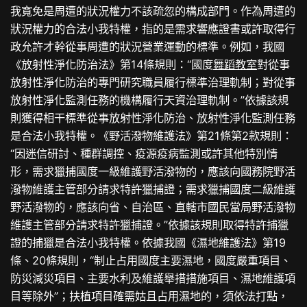
我寬免是周遭的狀況權力不該疏忽的構成部門。作為周遭的
狀況權力的合法小我特權，指的是需求響應證書或許取得行
政允許才幹從事周遭的狀況營業運動的標準。例如，我國
《放射性淨化防治法》第14條規則：“國度
舞蹈教室
對從事
放射性淨化防治的專門研究職員履行標準治理軌制；對從事
放射性淨化監測任務的機構履行天資治理軌制。”依據該規
則獲得相干標準從事放射性淨化防治、放射性淨化監測任務
是合法小我特權。《野活潑物維護法》第21條第2款規則：
“因迷信研討、種群調控、疫源疫病監測或許其他特別情
形，需求獵捕國度一級維護野活潑物的，應該向國務院野活
潑物維護主管部分請求特許獵捕證；需求獵捕國度二級維護
野活潑物的，應該向省、自治區、直轄市國民當局野活潑物
維護主管部分請求特許獵捕證。”依據該規則取得特許捕獵
證的捕獵是合法小我特權。依據我國《濕地維護法》第19
條、20條規則，“制止占用國度主要濕地，國度嚴重項目、
防災減災項目、主要水利及維護舉措措施項目、濕地維護項
目等除外”；扶植項目確需姑且占用濕地的，須依法打點，