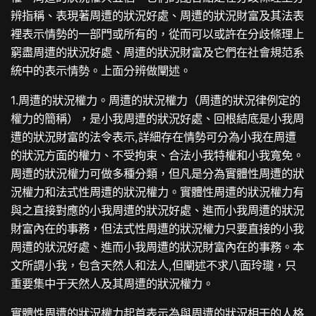
辨指稱、表現著周遭的狀況好處、周遭的狀況財富及其法表
裡表示情勢的一部門或所有的，從而可以或許在分歧條理上
窮盡周遭的狀況好處、周遭的狀況財富及它們在社會規范系
統中的表示情勢。上面分辨做闡述。
1.周遭的狀況權力。周遭的狀況權力（周遭的狀況律例定的
權力的簡稱），是小我周遭的狀況好處、回根結底是小我周
遭的狀況財富的法令表示,詳細存在情勢可分為小我在周遭
的狀況方面的權力、不受拘束、合法小我特權和小我寬免。
周遭的狀況權力可做多種分類，但凡是分為實體性周遭的狀
況權力和法式性周遭的狀況權力。實體性周遭的狀況權力有
與之直接對應的小我周遭的狀況好處、進而小我周遭的狀況
財富內在的事務，但法式性周遭的狀況權力只要直接的小我
周遭的狀況好處、進而小我周遭的狀況財富內在的事務。本
文所謂小我，包含天然人和法人,但闡述不求八面玲瓏，只
重要集中于天然人及其周遭的狀況權力。
實體性周遭的狀況權力起首表示為與周遭的狀況相干的人格