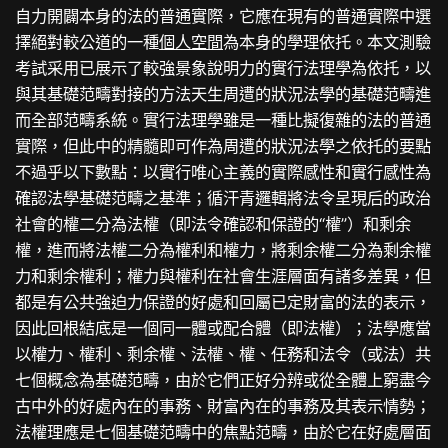
自力開闢本身的法的普通實際，它應在現有的普通實際中選
擇絕對較公道的一種
個人空間
為本身的學理依托。本文測驗
考試采用已展示了較強景象說明力的實行法理學為依托，以
與其基礎范疇對接的方法天生周遭的狀況法學的基礎范疇進
而全部范疇系統。實行法理學雖是一種比擬復雜的法的普通
實際，但此中的精髓即可作為周遭的狀況法學之依托的要點
不過乎以下數點：以實行唯心主義的實際感性和實行感性為
確認法學基礎范疇之基準；循汗青邏輯將法令呈現后的政治
社會的權二分為法權（即法令確認和保證的“權”）和剩余
權，進而將法權二分為權利和權力，將剩余權二分為剩余權
力和剩余權利；權力與權利在社會生涯層面有諸多差異，但
都是有公共強迫力保證的好處和回屬已定財富的法的表示，
因此回根結底是一個同一體或配合體（即法權）；法學應當
以權力、權利、剩余權、法權、權、任務和法令（或法）共
七個概念為基礎范疇，由於它們正好分辨或從全體上窮盡今
古中外的好處內在的事務、財富內在的事務及其表示情勢；
法權理應是七個基礎范疇中的焦點范疇，由於它在好處層面