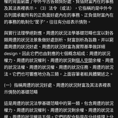
權的背面窮盡了中外今古各類負好處、負值財富內在的事務
及其法表裡表示。（3）法令（或法），它指稱的是中外今
古列國承載所有的正負面好處內在的事務、正負值財富內在
的事務的軌制化“筐子”，往往有分歧表示情勢。
與實行法理學絕對應，周遭的狀況法學基礎范疇也宜以對各
類周遭的狀況法景象做好處剖析、財富剖析為旨趣，并以窮
盡周遭的狀況好處、周遭的狀況財富為實際基準做詳細
design。因此它們也由對應的七個概念組成：周遭的狀況
權力、周遭的狀況權利、周遭的狀況剩
個人空間
余權、周遭
的狀況法權、周遭的狀況權、周遭的狀況任務、周遭的狀況
法。它們也可響應地分為三類，上面容筆者較具體闡述之。
(一）指稱周遭的狀況好處、周遭的狀況財富及其法表裡表
示情勢的基礎范疇
這是周遭的狀況法學基礎范疇中的第一類，包含周遭的狀況
權力、周遭的狀況權利、周遭的狀況剩余權、周遭的狀況法
權、周遭的狀況權共五個。它們的配合點是在分歧條理上分