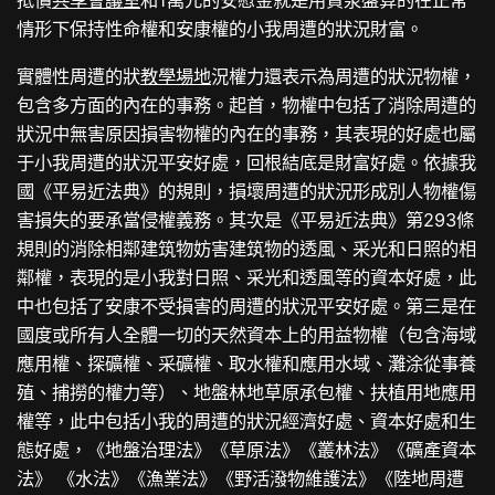
抵償
共享會議室
和1萬元的安慰金就是用貨泉盤算的在正常
情形下保持性命權和安康權的小我周遭的狀況財富。
實體性周遭的狀
教學場地
況權力還表示為周遭的狀況物權，
包含多方面的內在的事務。起首，物權中包括了消除周遭的
狀況中無害原因損害物權的內在的事務，其表現的好處也屬
于小我周遭的狀況平安好處，回根結底是財富好處。依據我
國《平易近法典》的規則，損壞周遭的狀況形成別人物權傷
害損失的要承當侵權義務。其次是《平易近法典》第293條
規則的消除相鄰建筑物妨害建筑物的透風、采光和日照的相
鄰權，表現的是小我對日照、采光和透風等的資本好處，此
中也包括了安康不受損害的周遭的狀況平安好處。第三是在
國度或所有人全體一切的天然資本上的用益物權（包含海域
應用權、探礦權、采礦權、取水權和應用水域、灘涂從事養
殖、捕撈的權力等）、地盤林地草原承包權、扶植用地應用
權等，此中包括小我的周遭的狀況經濟好處、資本好處和生
態好處，《地盤治理法》《草原法》《叢林法》《礦產資本
法》 《水法》《漁業法》《野活潑物維護法》《陸地周遭