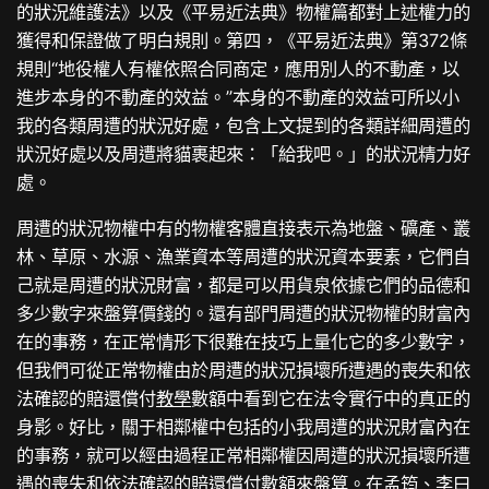
的狀況維護法》以及《平易近法典》物權篇都對上述權力的
獲得和保證做了明白規則。第四，《平易近法典》第372條
規則“地役權人有權依照合同商定，應用別人的不動產，以
進步本身的不動產的效益。”本身的不動產的效益可所以小
我的各類周遭的狀況好處，包含上文提到的各類詳細周遭的
狀況好處以及周遭將貓裹起來：「給我吧。」的狀況精力好
處。
周遭的狀況物權中有的物權客體直接表示為地盤、礦產、叢
林、草原、水源、漁業資本等周遭的狀況資本要素，它們自
己就是周遭的狀況財富，都是可以用貨泉依據它們的品德和
多少數字來盤算價錢的。還有部門周遭的狀況物權的財富內
在的事務，在正常情形下很難在技巧上量化它的多少數字，
但我們可從正常物權由於周遭的狀況損壞所遭遇的喪失和依
法確認的賠還償付
教學
數額中看到它在法令實行中的真正的
身影。好比，關于相鄰權中包括的小我周遭的狀況財富內在
的事務，就可以經由過程正常相鄰權因周遭的狀況損壞所遭
遇的喪失和依法確認的賠還償付數額來盤算。在孟筠、李曰