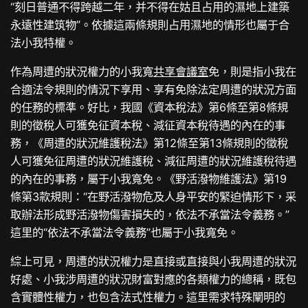
“刻日普通不得跨越二年，并不得在姑且占用的濕地上建築
永遠性建筑物”。依據這兩條規則占用濕地的情形也屬于合
法小我特權。
作為周遭的狀況權力的小我寬
共享會議室
免，則是指小我在
合適法令規則的情況下享用、享有免除法定周遭的狀況方面
的任務的標準。好比，我國《資本稅法》第6條至第8條規
則的徵稅人可獲免征資本稅、減征資本稅待遇的內在的事
務，《周遭的狀況維護稅法》第12條至第13條規則的徵稅
人可獲免征周遭的狀況維護稅、減征周遭的狀況維護稅待遇
的內在的事務，屬于小我寬免。《野活潑物維護法》第19
條第3款規則：“在野活潑物危及人身平安的緊迫情形下，采
取辦法形成野活潑物傷害損失的，依法不承當法令義務。”
這里的“依法不承當法令義務”也屬于小我寬免。
綜上可見，周遭的狀況權力是直接或直接與小我周遭的狀況
好處、小我涉周遭的狀況財富對應的各類權力的總稱，既包
含實體性權力，也包含法式性權力。這里需求特殊闡明的