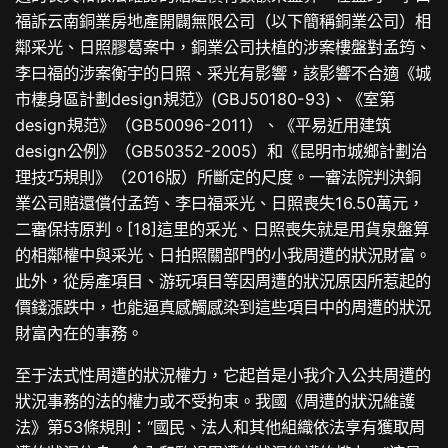
福訴云南銅業房地產開闢無限公司（以下簡稱銅業公司）相
鄰采光、日照膠葛案中，銅業公司扶植的涉案樓盤對孟筠、
李曰福的涉案衡宇的日照、采光有影響，該影響不合適《城
市棲身區計劃design規范》(GBJ50180-93)、《室第
design規范》（GB50096-2011）、《平易近用建筑
design公例》（GB50352-2005）和《昆明市城鄉計劃治
理技巧規則》（2016版）所斷定的尺度。一審法院判決銅
業公司賠還償付孟筠、李曰福采光、日照喪失16.50萬元，
二審保持原判。[18]這里的采光、日照喪失就是用貨泉盤算
的相鄰權中與采光、日拍照關部門的小我周遭的狀況財富。
此外，從房產項目、游玩項目等因周遭的狀況原因所惹起的
價錢漲跌中，也能逼真感觸感染到這些項目中的周遭的狀況
財富內在的事務。
至于法式性周遭的狀況權力，它起首是小我介入公共周遭的
狀況事務的法的權力或不受拘束。我國《周遭的狀況維護
法》第53條規則：“國民、法人和其他組織依法享有獲取周