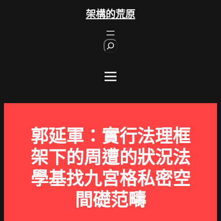
跳
架構的荒原
至
主
S
要
e
內
a
r
容
c
h
郭延軍：實行法理框
架下的周遭的狀況法
學基找九宮格私密空
間礎范疇