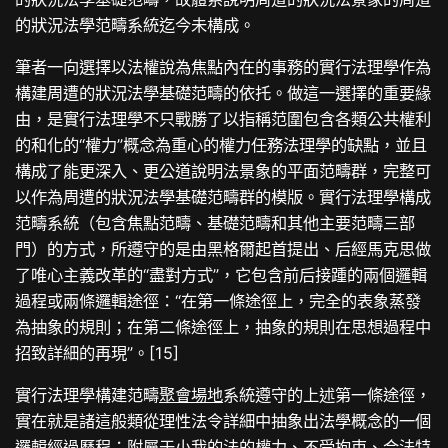
的狀況法學范疇系統迄今未構成。
筆者一向選擇以法權說為焦點內在的事務的實行法理學作為
構建周遭的狀況法學基礎范疇的依托。做這一選擇的重要緣
由，是實行法理學不只戰勝了以指稱范圍包含各類公共權利
的和化的“權力”概念為重心的權力任務法理學的缺點，並且
構成了能更深入、更公道說明法景象的平面范疇群，完整可
以作為周遭的狀況法學基礎范疇群的模版。實行法理學構成
范疇系統（包含焦點范疇、基礎范疇和其他主要范疇三部
門）的方式，所遵守的是由黑格爾起首提出、后經馬克思做
了唯心主義改革的“盡對方式”，它包含前后接踵的兩個邏輯
過程或兩條邏輯途徑：“在第一條途徑上，完全的表象蒸發
為抽象的規則；在第二條途徑上，抽象的規則在思想過程中
招致詳細的再現”。[15]
實行法理學構建范疇
聚會場地
系統遵守的上述第一條途徑，
實在就是諸這般類從理性法令詳細中抽象出法學概念的一個
邏輯經過歷程：附屬于小我的法的權力、不受拘束、合法特