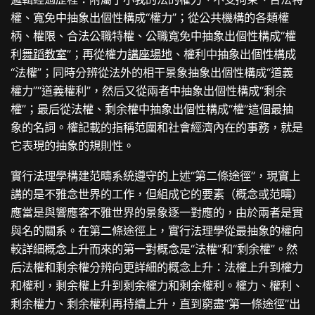
權、寬免中抽象出個性構成“權力”；從公共機構的各類權
柄、權限、合法公職特權、公職寬免中抽象出個性構成“權
利
舞蹈教室
”；再從權力
講座場地
、權利中抽象出個性構成
“法權”；同時分辨從法外的相干景象抽象出個性構成“道義
權力”“道義權利”，然后又從兩者中抽象出個性構成“剩余
權”；最后從法權、剩余權中抽象出個性構成“權”這個最抽
象的名詞。權記載的指稱范圍和社會經濟內在的事務，就是
它表現的抽象的規則性。
實行法理學構建范疇系統遵守的上述“第二條途徑”，現實上
講的是不雅念世界的工作，但組成它的要素（概念或范疇）
應當是與響應客不雅世界的景象逐一對應的，由於兩者是實
與名的關系。在第二條途徑上，實行法理學從最抽象的權向
較詳細概念上升而來的第一對概念是“法權”和“剩余權”。然
后法權和剩余權分辨向更詳細的概念上升：法權上升到權力
和權利，剩余權上升到剩余權力和剩余權利。權力、權利、
剩余權力、剩余權利再持續上升，直到窮盡“第一條途徑”出