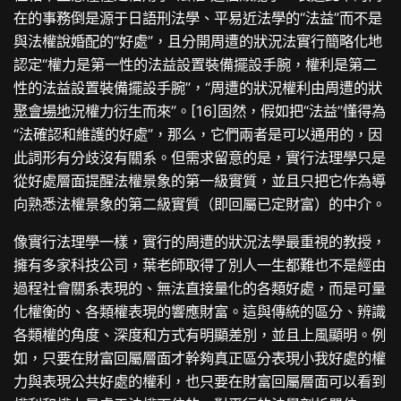
在的事務倒是源于日語刑法學、平易近法學的“法益”而不是
與法權說婚配的“好處”，且分開周遭的狀況法實行簡略化地
認定“權力是第一性的法益設置裝備擺設手腕，權利是第二
性的法益設置裝備擺設手腕”，“周遭的狀況權利由周遭的狀
聚會場地
況權力衍生而來”。[16]固然，假如把“法益”懂得為
“法確認和維護的好處”，那么，它們兩者是可以通用的，因
此詞形有分歧沒有關系。但需求留意的是，實行法理學只是
從好處層面提醒法權景象的第一級實質，並且只把它作為導
向熟悉法權景象的第二級實質（即回屬已定財富）的中介。
像實行法理學一樣，實行的周遭的狀況法學最重視的教授，
擁有多家科技公司，葉老師取得了別人一生都難也不是經由
過程社會關系表現的、無法直接量化的各類好處，而是可量
化權衡的、各類權表現的響應財富。這與傳統的區分、辨識
各類權的角度、深度和方式有明顯差別，並且上風顯明。例
如，只要在財富回屬層面才幹夠真正區分表現小我好處的權
力與表現公共好處的權利，也只要在財富回屬層面可以看到