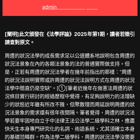
admin
2025 年 3 月 7 日
[闡明]此文頒發在《法學評論》2025年第1期，讀者若徵引
請查對原文。
周遭的狀況法學的成長需求足以公道體系地說明包含周遭的
狀況法景象在內的各類法景象的法的普通實際做支持。但
是，正若有周遭的狀況法學者在幾年前指出的那樣：“周遭
的狀況法說明實際或許周遭的狀況法說明方式在周遭的狀況
法學中簡直仍是空缺”。[①]筆者近幾年在做憲法周遭的狀
況條目實行研討的經過歷程中覺得，有足夠說明力的法理缺
少的狀態近年雖有所改不雅，但聚散理而周延說明周遭的狀
況法景象的需求還有很年夜間隔。筆者覺得，周遭的狀況法
學若要牢固地自立于中法律王法公法學二級學科之林，應盡
快天生本身專門研究化的名詞、術語系統，尤其須確立本身
的基礎范疇群。作為法學二級學科，周遭的狀況法學沒需要