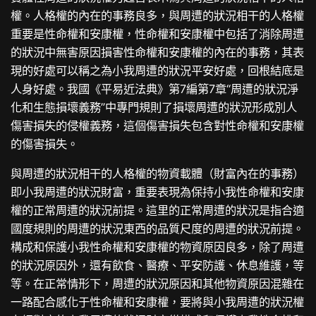
權。人格權的內在的事務良多，與周遭的狀況相干的人格權
重要是性命權和安康權，性命權和安康權中包括了消除周遭
的狀況中無害原因損害性命權和安康權的內在的事務，其表
現的好處可以稱之為小我周遭的狀況平安好處，回根結底是
人身好處。我國《平易近法典》第7編第7章“周遭的狀況淨
化和生態損壞義務”中專門規則了損壞周遭的狀況形成別人
傷害損失的侵權義務，這個傷害損失包含對性命權和安康權
的傷害損失。
與周遭的狀況相干的人格權的物資載體（財富內在的事務）
即小我周遭的狀況財富，重要表現為保持小我性命權和安康
權的正常周遭的狀況前提。這里的正常周遭的狀況是指合適
國度規則的周遭的狀況東西的品質尺度的周遭的狀況前提。
構成和保護小我性命權和安康權的物資原因良多，除了周遭
的狀況原因外，還有飲食、醫療、平安防護、休息維護，等
等。在正常情形下，周遭的狀況原因和其他物資原因混雜在
一路配合感化于性命權和安康權，要將與小我周遭的狀況權