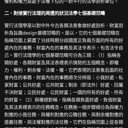
權利和權力是處于法權下位的一對平行的法學剖析單位。
二、對接實行法理的周遭的狀況法學七個基礎范疇
實行法理學是以對中外今古各類法景象做好處剖析、財富剖
析為旨趣design基礎范疇的。是以，它的七個基礎范疇在
指稱范圍上窮盡了分歧時期分歧國度正負兩方面的所有的好
處內在的事務、財富內在的事務及其法令表示，包含法令自
己。實行法理學的七個基礎范疇可分為三類：（1）指稱各
類好處、各類財富及其法表裡表示情勢的五個概念，即權
力、權利、剩余權、法權、權，它們表現的法景象后面的社
會內在的事務、財富內在的事務順次分辨是：小我好處、私
家財富；公共好處、公共財富；剩余（即法外）好處、回屬
不決財富；公民好處、公民財富；一國的所有的好處、所有
的財富。（2）與權絕對稱，指稱各類負面好處、負值財富
及其法表裡表示的任務概念。任務進一個步驟細分為與權力
對應的小我任務、與權利對應的公職任務、與剩余權對應的
道義任務、與法權對應的法任務。它們在指稱范圍上從各類