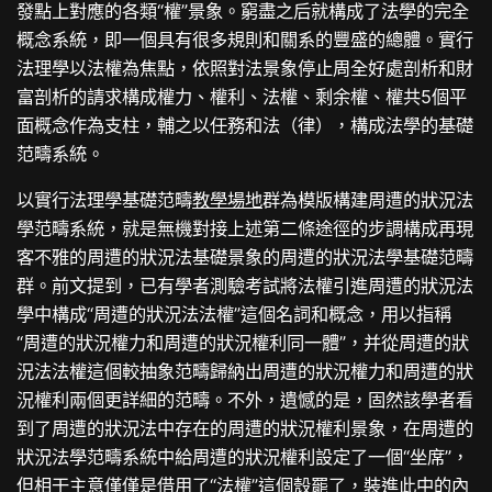
發點上對應的各類“權”景象。窮盡之后就構成了法學的完全
概念系統，即一個具有很多規則和關系的豐盛的總體。實行
法理學以法權為焦點，依照對法景象停止周全好處剖析和財
富剖析的請求構成權力、權利、法權、剩余權、權共5個平
面概念作為支柱，輔之以任務和法（律），構成法學的基礎
范疇系統。
以實行法理學基礎范疇
教學場地
群為模版構建周遭的狀況法
學范疇系統，就是無機對接上述第二條途徑的步調構成再現
客不雅的周遭的狀況法基礎景象的周遭的狀況法學基礎范疇
群。前文提到，已有學者測驗考試將法權引進周遭的狀況法
學中構成“周遭的狀況法法權”這個名詞和概念，用以指稱
“周遭的狀況權力和周遭的狀況權利同一體”，并從周遭的狀
況法法權這個較抽象范疇歸納出周遭的狀況權力和周遭的狀
況權利兩個更詳細的范疇。不外，遺憾的是，固然該學者看
到了周遭的狀況法中存在的周遭的狀況權利景象，在周遭的
狀況法學范疇系統中給周遭的狀況權利設定了一個“坐席”，
但相干主意僅僅是借用了“法權”這個殼罷了，裝進此中的內