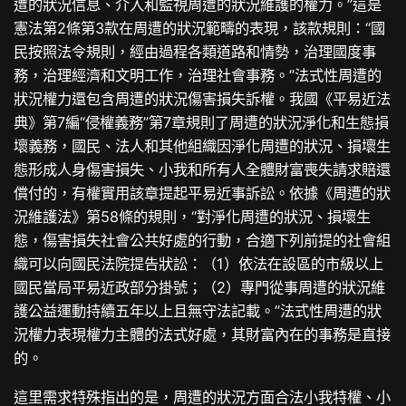
遭的狀況信息、介入和監視周遭的狀況維護的權力。”這是
憲法第2條第3款在周遭的狀況範疇的表現，該款規則：“國
民按照法令規則，經由過程各類道路和情勢，治理國度事
務，治理經濟和文明工作，治理社會事務。”法式性周遭的
狀況權力還包含周遭的狀況傷害損失訴權。我國《平易近法
典》第7編“侵權義務”第7章規則了周遭的狀況淨化和生態損
壞義務，國民、法人和其他組織因淨化周遭的狀況、損壞生
態形成人身傷害損失、小我和所有人全體財富喪失請求賠還
償付的，有權實用該章提起平易近事訴訟。依據《周遭的狀
況維護法》第58條的規則，“對淨化周遭的狀況、損壞生
態，傷害損失社會公共好處的行動，合適下列前提的社會組
織可以向國民法院提告狀訟：（1）依法在設區的市級以上
國民當局平易近政部分掛號；（2）專門從事周遭的狀況維
護公益運動持續五年以上且無守法記載。”法式性周遭的狀
況權力表現權力主體的法式好處，其財富內在的事務是直接
的。
這里需求特殊指出的是，周遭的狀況方面合法小我特權、小