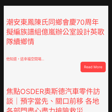
潮安東鳳陳氏同鄉會慶70周年
擬編族譜組億嵐辦公室設計英歌
隊續鄉情
他知道，這幸福空間場…
:
Read More
潮
安
東
鳳
焦點OSDER奧斯德汽車零件訪
陳
談｜預字當先、關口前移 各地
氏
同
各部門盡心盡力搶險救災
鄉