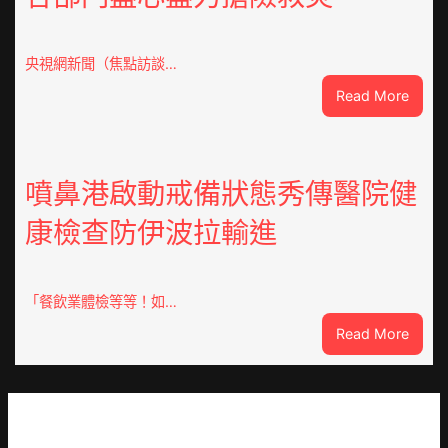
會
慶
70
央視網新聞（焦點訪談…
周
:
Read More
年
焦
擬
點
編
OSDE
族
奧
噴鼻港啟動戒備狀態秀傳醫院健
譜
斯
組
康檢查防伊波拉輸進
德
億
汽
嵐
車
辦
零
「餐飲業體檢等等！如…
公
件
室
:
Read More
訪
設
噴
談
計
鼻
｜
英
港
預
歌
啟
字
隊
動
當