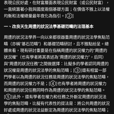
表現公民好處，在財富層面表現公民財富（或公民財富），
一直統籌著小我與國度兩個基礎方面；在價值不雅上以法權
均衡和法權總量最年夜化為指引。[②]
一、改良天生周遭的狀況法學基礎范疇的法理基本
周遭的狀況法學界一向以來都很器重周遭的狀況法學焦點范
疇（亦稱“基石范疇”）和基礎范疇研討，且不雅點紛呈。總
體來看，現有研討重要是在指稱周遭的狀況權力的“周遭的
狀況權”（也有學者將其表述為“周遭的狀況權力”，后同）
與“周遭的狀況任務”之間做選擇：比擬多的學者認同周遭的
狀況權是周遭的狀況法學的焦點范疇；[③]還有相當一部
門學者以為周遭的狀況任務是周遭的狀況法學的焦點范疇，
而周遭的狀況權力不是；[④]也有學者將周遭的狀況權力
和周遭的狀況任務同時作為周遭的狀況法學的焦點范疇。
[⑤]此外，還有學者在權力和任務之外斷定周遭的狀況法
學的焦點范疇，比擬有代表性的提法是：將公共周遭的狀況
好處或周遭的狀況法益斷定為周遭的狀況法學的焦點范疇；