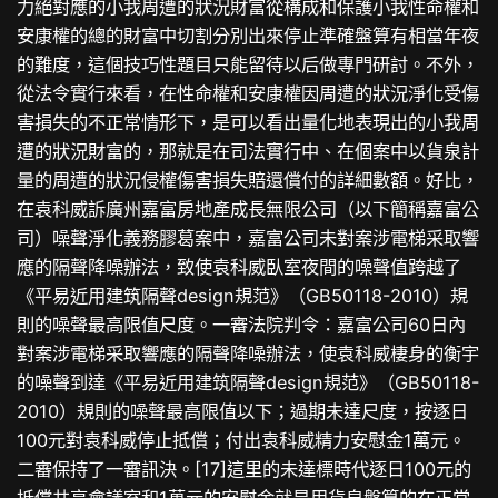
力絕對應的小我周遭的狀況財富從構成和保護小我性命權和
安康權的總的財富中切割分別出來停止準確盤算有相當年夜
的難度，這個技巧性題目只能留待以后做專門研討。不外，
從法令實行來看，在性命權和安康權因周遭的狀況淨化受傷
害損失的不正常情形下，是可以看出量化地表現出的小我周
遭的狀況財富的，那就是在司法實行中、在個案中以貨泉計
量的周遭的狀況侵權傷害損失賠還償付的詳細數額。好比，
在袁科威訴廣州嘉富房地產成長無限公司（以下簡稱嘉富公
司）噪聲淨化義務膠葛案中，嘉富公司未對案涉電梯采取響
應的隔聲降噪辦法，致使袁科威臥室夜間的噪聲值跨越了
《平易近用建筑隔聲design規范》（GB50118-2010）規
則的噪聲最高限值尺度。一審法院判令：嘉富公司60日內
對案涉電梯采取響應的隔聲降噪辦法，使袁科威棲身的衡宇
的噪聲到達《平易近用建筑隔聲design規范》（GB50118-
2010）規則的噪聲最高限值以下；過期未達尺度，按逐日
100元對袁科威停止抵償；付出袁科威精力安慰金1萬元。
二審保持了一審訊決。[17]這里的未達標時代逐日100元的