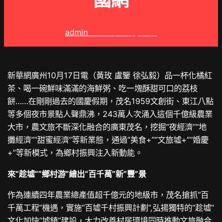
國網
admin
2024 年 11 月 2 日
新華網廣州10月17日電（黃玫 盧鑒 徐弘毅）品一杯化橘紅
茶、喝一碗鮮味滿滿的海鮮粥、吃一塊酥甜可口的荔枝
餅……在剛剛過去的國慶假期，茂名1959文創街、東江八點
等多個夜市景點人聲鼎沸，243萬人次涌入這個千億級農業
大市，農文旅不斷深化融合的廣東茂名，挖掘“夜經濟”“地
攤經濟”“甜蜜經濟”等新業態，通過“美食+”“文旅墟+”“婚慶
+”等新模式，為鄉村振興注入新動能。
來“趁墟”“鄉村游”繪出“百千萬”新“豐”景
作為連續四年農業總產值超千億元的地級市，茂名搶抓“百
千萬工程”機遇，實施“百墟千村振興計劃”,弘揚獨特的“趁墟”
文化加快“墟鎮”建設，大力改善村居環境同時推動文旅融合