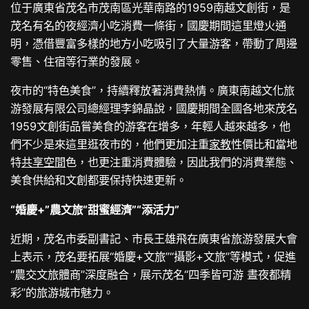
位于廣東省茂名市茂南區光華南路的1959南越文創街，是
茂名有名的夜經濟小吃消費一條街，國慶期間這里燈火通
明，憑借豐富多樣的地方小吃吸引了大量游客，帶動了周邊
零售、住宿等行業的發展。
夜市的“特色美食”，持續釋放著消費熱情。廣東南越文化旅
游發展有限公司總經理李錦晶說，國慶期間全國各地來茂名
1959文創街品嘗美食的游客在增多，年輕人越來越多，他
們不少是來這里逛夜市的，他們更加注重
家教
性價比和當地
特
共享空間
色，也更注重消費體驗，因此我們的消費業態、
美食供給和文創都要保持快速更新。
“婚慶+”農文旅“甜蜜經濟”“添活力”
近期，茂名市委副書記、市長王雄飛在廣東省旅游發展大會
上表示，茂名要拓展“婚慶+文旅”“攝影+文旅”等模式，促進
“農交文旅體商”深度融合，展示茂名“四季皆可游 晝夜都精
彩”的旅游城市魅力。