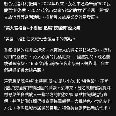
融合促進鄉村振興。2024年以來，茂名市通過舉辦“520我
愛荔”旅游季、2024茂名市齊來“趁墟”助力“百千萬工程”促
文旅消費等系列活動，推動農文旅產業高質量發展。
“美
九宮格
食+
小樹屋
”點燃“夜經濟”煙火氣
“美食+”推動農文旅融合發展中的亮點。
香氣撲鼻的羅非魚燒烤、冰爽怡人的貴妃荔枝冰淇淋、酥甜
可口的荔枝餅、沁人心脾的化橘紅茶……國慶期間，茂名晏
鏡嶺疍家墟、1959文創街等多個夜市景點人聲鼎沸，食客
們邊逛街邊大快朵頤。
這背后是茂名將“土特產”做成“風味小吃”和“特色菜”，不斷
推動“夜經濟”持續出圈的探索。近年來，茂名政府嘗試將鄉
村粵菜美食點放入一些地方的旅游地圖景點標識牌進行宣
傳，并借助融媒體渠道宣傳拖羅餅等一大批特色小食的制作
方法，為周邊城市居民品嘗地方特色美食創造出新的需求。