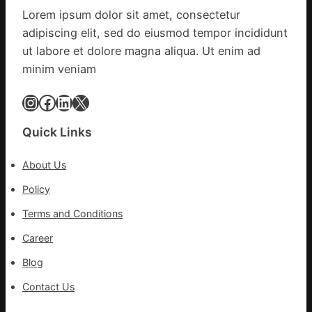
地
集
Lorem ipsum dolor sit amet, consectetur
進
地
adipiscing elit, sed do eiusmod tempor incididunt
市”
激
ut labore et dolore magna aliqua. Ut enim ad
活
minim veniam
村
落
Instagram
Facebook
LinkedIn
X
成
長
Quick Links
新
動
About Us
能
_
Policy
中
Terms and Conditions
國
網
Career
Blog
Contact Us