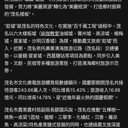
發展，努力將“美麗資源”轉化為“美麗經濟”，打造鄉村振興
的“茂名樣板”。
“趁墟”是茂名的特色文化，在實施“百千萬工程”過程中，茂
名以六大樣板墟（
瑜伽教室
油城墟、竇州墟、高涼墟、楊梅
墟、疍家墟、沙垌沉香墟）為媒，推動農文旅商“趁墟”而
入。近期，茂名依托廣東濱海旅游公路（茂名段）交通優
勢，以晏鏡·疍家墟、西葛驛站等項目為節點，同步引入美
食、文創、民宿等多種旅游業態，打造濱海鄉村旅游示范
帶。
茂名市文化廣電旅游體育局數據顯示，國慶節期間茂名共接
待游客243.66萬人次，同比增長15.43%；旅游收入16.98
億元，同比增長14.78%，是“近幾年最火熱的國慶假期”。
茂名市農業農村局副局長鄒國兵說，茂名在推動“五棵樹一
條魚一桌菜”(荔枝、龍眼、三華李、化橘紅、沉香、羅非
魚、高涼菜)特色產業鏈式發展的同時，也通過農文旅深度