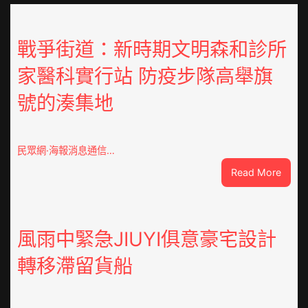
戰爭街道：新時期文明森和診所
家醫科實行站 防疫步隊高舉旗
號的湊集地
民眾網·海報消息通信…
:
Read More
戰
爭
街
道：
風雨中緊急JIUYI俱意豪宅設計
新
轉移滯留貨船
時
期
文
明