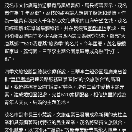
茂名市文化廣電旅游體育局黨組書記、局長柯碧表示，茂名
市作為“千年荔鄉”，荔枝的甜蜜讓人想到了婚姻和愛情。作
為一座具有冼夫人千年好心文化傳承的山海守望之城，茂名
已經連續4年舉辦集體婚禮，并在晏鏡疍
家教場地
家墟、高
州柏橋荔博園等多個4A級景區內設立婚姻登記處，擦亮“大
唐荔鄉”““520我愛荔”旅游季”的名片。今年國慶，茂名晏鏡
疍家墟、荔博園、三華李主題公園景區等成為熱門“打卡
點”。
四季文旅控股副總裁徐偉巍說，三華李主題公園是廣東省首
批“
舞蹈場地
高速公路服務區景區化”的“交旅融合”創新項
目，我們將擦亮公園“婚慶+”特色，增強三華李愛情主題元
素，建成婚姻登記處，完善520索橋配套，相信這里將成為
青年人交友、結婚的主題圣地。
茂名市副市長王小慧說，文旅產業已發展成為新興的支柱產
業和具有顯著時代特征的民生產業，茂名將堅持文旅融合、
文化賦能，以“文化+”“體育+”等新產業新業態聚人興產，更