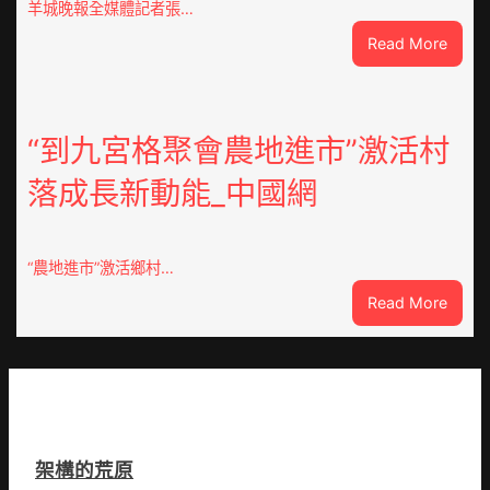
羊城晚報全媒體記者張…
森
:
Read More
和
風
診
雨
所
中
家
緊
“到九宮格聚會農地進市”激活村
醫
急
科
落成長新動能_中國網
JIUYI
實
俱
行
意
站
豪
防
“農地進市”激活鄉村…
宅
疫
:
Read More
設
步
“到
計
隊
九
轉
高
宮
移
舉
格
滯
旗
聚
留
號
會
貨
的
架構的荒原
農
船
湊