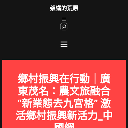
跳
架構的荒原
至
主
S
要
e
內
a
r
容
c
h
鄉村振興在行動｜廣
東茂名：農文旅融合
“新業態去九宮格” 激
活鄉村振興新活力_中