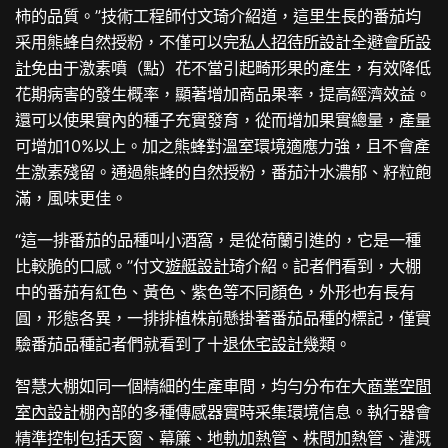
柿的品質。”技術工程師付文琦介紹道，這里生長的番茄均
采用熊蜂自然授粉，不僅可以完
私人招待所設計
全避
會所設
計
免由于激素噴（點）花不當引起畸形果的產生，有效降低
花期病害的發生概率，顯著增加商品果率，提高經濟效益。
還可以使果實內的種子充實發育，從而增加果實總量，產量
可增加10%以上。加之熊蜂對溫室環境適應力強，且不會產
生激素殘留。通過熊蜂的自然授粉，番茄汁水濃郁、籽粒飽
滿，風味更佳。
“這一排番茄的品種叫小酒窩，是從荷蘭引進的，它是一種
比較脆的口感。”付文
遊艇設計
琦介紹。記者們看到，大棚
中的番茄有紅色、黃色、紫色等不同顏色，外形也有長有
圓，形態各異，一排排植株前懸掛著番茄品種的標記，僅實
驗番茄品種記者們就看到了十
退休宅設計
幾類。
智慧大棚如同一個精細的生產車間，均勻分布在大
商業空間
室內設計
棚內部的多種傳感器實時采集環境信息。執行器會
精準控制包括天窗、幕簾、地軌加熱管、株間加熱管、灌溉