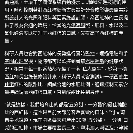
窗通風，土壤干了滴灌系統自動澆水……種種先進技術的運
用，時刻控制著對西紅柿糖
新古典設計
分合成影響最
醫美診
所設計
大的光照和肥料等因素
綠設計師
，為西紅柿的生長提
供了最為合適的環境，恰當的光
侘寂風
照、肥料、水以及二
氧化碳濃度既提升了西紅柿的口感，又提高了西紅柿的產
量。
科研人員也會對西紅柿的長勢進行實時監控。通過電腦和手
空間心理學
機，隨時都可以監控到番茄
老屋翻新
的健康狀
況，相當于每一個番茄都配備了一名“私人醫生”。從第一穗
西紅柿長出
綠裝修設計
來，科研人員就會測試每一穗西
養生
住宅
紅柿的酸甜比，調試合適的水肥比例，通過控制元素含
量持續調節西紅柿口感，直到酸甜比達到最佳。
“就是這樣，我們培育出的都是‘五分甜，一分酸’的最佳糖酸
比的西紅柿，這也是目前大部分客戶喜歡的口味。”付文琦
自豪地說道，現在園區每天可產出30噸“五分甜，一分酸”口
感的西紅柿，市場主要覆蓋長三角、粵港澳大灣區及京津冀