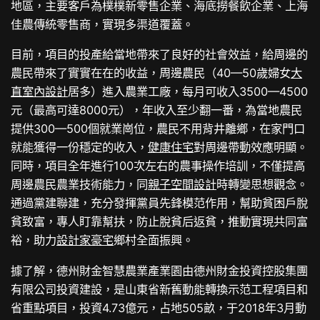
地區，主要客戶為樸樸新零售企業、海底撈餐飲企業、上海
佳農傳統零售商，實現多渠道覆蓋。
目前，項目的投產給當地帶來了良好的社會效益，給周邊的
農民帶來了實實在在的收益，周邊農民（40—50歲婦女
大
直室內設計
居多）進入農業工廠，每月可收入3500—4500
元（最高可達8000元），年收入至少翻一番，為當地農民
提供300—500個就業崗位，農民不用背井離鄉，在家門口
就能獲得一份穩定的收入，
健康住宅
對周邊帶動效應明顯。
同時，項目全年進行100次左右的農事操作培訓，不僅提高
周邊農民農業技術能力，同
親子空間設計
時轉變思想觀念。
通過黨建聯建，充分發揮黨員先鋒模范作用，幫助貧困戶脫
貧致富，專人盯靠幫扶，防止脫貧后返貧，推動實現共同富
裕，助力
設計家豪宅
鄉村全面振興。
據了解，德州財金智慧農業產業園由德州財金投資控股集團
有限公司投資建設，是山東省新舊動能轉換示范工程項目和
省重點項目，投資4.73億元，占地505畝，于2018年3月動