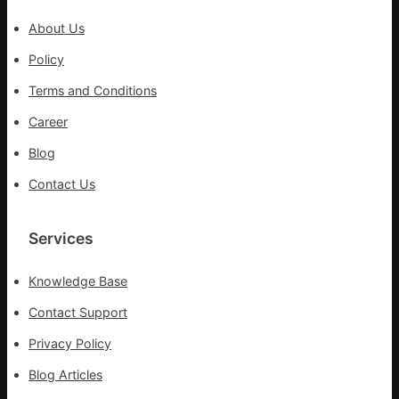
沖
About Us
鋒
在
Policy
疫
Terms and Conditions
情
防
Career
控
Blog
第
森
Contact Us
和
診
所
Services
疫
苗
Knowledge Base
一
線
Contact Support
Privacy Policy
Blog Articles