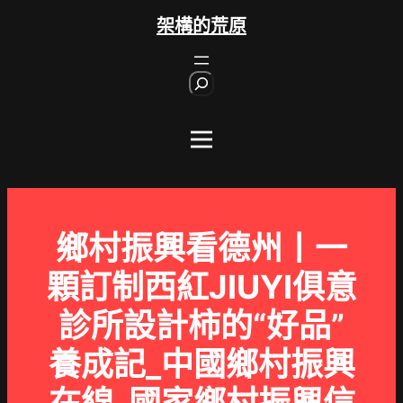
跳
架構的荒原
至
主
S
要
e
內
a
r
容
c
h
鄉村振興看德州丨一
顆訂制西紅JIUYI俱意
診所設計柿的“好品”
養成記_中國鄉村振興