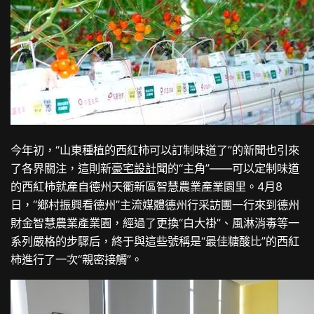
今年初，“山東種植的西紅柿可以訂制味道了”的新聞也引來
了各界關注，這則新
豪宅設計
聞的“主角”——可以定制味道
的西紅柿就產自德州天衢新區智慧農業產業園里。4月8
日，“鄉村振興看德州”主流媒體德州行采訪團一行來到德州
財金智慧農業產業園，經過了更換“白大褂”、風淋消毒等一
系列嚴格的步驟后，終于與這些號稱是“最佳糖酸比”的西紅
柿進行了一次“親密接觸”。