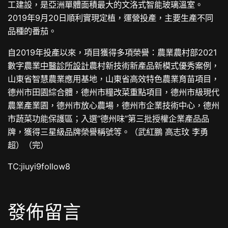
工建設，是亞洲單體面積最大的文洛式智能玻璃溫室。
2019年9月20日順利實現定植，運營投產，主要生產不同
品種的番茄。
自2019年投產以來，項目獲得多項榮譽：農業農村部2021
數字農業
中醫診所設計
農村新技術新產品新模式優秀案例，
山東省智慧農業應用基地，山東省高效特色農業育苗項目，
德州市田園綜合體，德州市糧改菜重點項目，德州市級現代
農業產業園，德州市放心農場，德州市企業技術中心，德州
市蔬菜功能保護區；入選“德州味”第三批授權企業產品品
牌，獲得三星級品牌榮譽稱號等。（武紅鵬 高志玟 李勇
超）（完）
TC:jiuyi9follow8
發佈留言