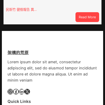
秀
移
傳
民新竹 健檢報告 異…
各
醫
地
:
Read More
院
各
這
健
部
就
康
門
是
檢
盡
山
查
心
東
防
盡
丨
伊
力
架構的荒原
臨
波
搶
沂
拉
險
Lorem ipsum dolor sit amet, consectetur
市
輸
救
adipiscing elit, sed do eiusmod tempor incididunt
國
進
災
民
ut labore et dolore magna aliqua. Ut enim ad
病
minim veniam
院
高
Instagram
Facebook
LinkedIn
X
擎
黨
Quick Links
旗