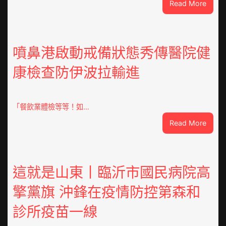
:
Read More
焦
點
OSDE
奧
噴鼻港啟動戒備狀態秀傳醫院健
斯
康檢查防伊波拉輸進
德
汽
車
零
「餐飲業體檢等等！如…
件
:
Read More
訪
噴
談
鼻
｜
港
預
啟
這就是山東丨臨沂市國民病院高
字
動
當
擎黨旗 沖鋒在疫情防控第森和
戒
先、
備
關
診所疫苗一線
狀
口
態
前