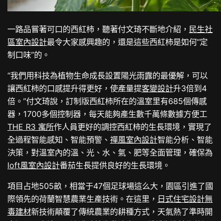
一路品嘗著可口的西紅柿，聽著付文琦不斷地介紹，
民生社
區室內設計
最令大家感興趣的，還是這些西紅柿是如何“定
制口味”的。
“我們用科技為植物生命成長設置陽光雨露的最優解，可以
讓西紅柿的口感提升得更好，使產量提
客變設計
升3倍到4
倍。”付文琦說，訂制版西紅柿所在的溫室里有685個傳感
器，1700多個控制器，每天能夠產生數千萬條數據方便工
THE R3 寓所
作人員更好的調控西紅柿的生長環境，實現了
全過程智能感知、智能預警、
禪風室內設計
智能分析、智能
決策，對溫室內的溫、光、水、氣、肥等全面管理，確保為
loft風室內設計
番茄生長提供良好的生長環境。
項目占地505畝，相當于47個足球場這么大，園區引進了國
際領先的荷蘭智慧農業生產技術。在這里，
日式住宅設計
無
毒建材
新技術顛覆了傳統農業的耕種方式，天氣熱了準時開