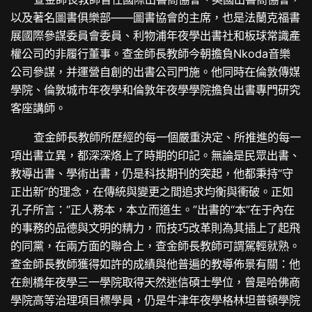
以及著名圖書俱樂部——圖書協會的主席，也是法蘭克福書
展國際參謀委員會委員、利物浦年夜學出書社和板球常識產
權公司的非履行董事。查金師長教師今朝擔負Nkoda音樂
公司參謀，并運營自創的出書公司門施。他同時在倫敦傳媒
學院、倫敦城市年夜學和倫敦年夜學學院擔負出書專門研究
客座講師。
查金師長教師所歷經的每一個嚴重決定、所推進的每一
項出書立異，都深深烙上了時期的印記。無論是民眾出書、
教導出書、學術出書，仍是科技期刊的突起，他都秉持“守
正出新”的理念，在傳統與變更之間追求均衡與衝破。正如
孔子所言：“正人務本，本立而道生。”出書的“本”在于內在
的事務的品德與文明的精力，而技巧改革則為其插上了起飛
的同黨，在兩方面的聯合上，查金師長教師可謂駕輕就熟。
查金師長教師獲得如許的成績與他普遍的教導佈景有關：他
在劍橋年夜學三一學院取得天然迷信碩士學位，曾是哈佛商
學院高等治理項目標學員，仍是牛津年夜學格林坦普頓學院