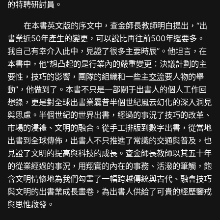
的特聘研討員。
在本書英文版的序文中，查金師長教師明白提出，“出
書業近50年產生的變更，可以說比再往前500年還要多。
我自己有幸介入此中，見證了很多主要時辰”。他坦言，在
本書中，他“想凸起的是行業內的嚴重變更：決議計劃的主
要性，技巧的影響，團隊的組織和一些主
交流
要人物的舉
動”，他做到了。本書不只是一部關于出書人的個人工作回
想錄，更是對全球出書業曩昔半個世紀風云幻化的深入洞見
與思慮。半個世紀的世界出書，經過的事況了技巧的改革、
市場的浸禮、文明的融合。從手工排版到數字出書，從當地
出書到全球傳佈，出書人不只推進了常識的交通與普及，也
見證了文明的提高與科技的成長。查金師長教師以其五十年
的從業經過的事況，用翔實的內在的事務、活潑的筆觸，飽
含文明情懷地為我們勾畫了一幅跨越傳統與古代、融會技巧
與文明的出書業成長畫卷，為出書人供給了可貴的經歷鑒戒
與思惟啟發。