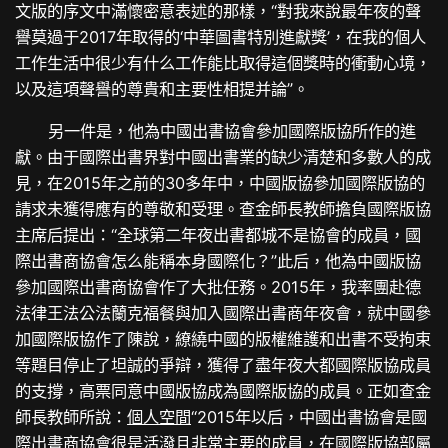
文版的序文中滿懷密意表述的那樣，“對我來說最年夜的聲
譽莫過于2017年取得的‘中華圖書特別進獻獎’，在我的個人
工作生活中很少有什么工作能比取得這個獎時的衝動心境，
以及這項聲譽的尊貴和主要性相提并論”。
另一件是，他為中國出書協會參加國際版協所作的進
獻。由于國際出書界對中國出書業的缺少清楚和多數人的成
見，在2015年之前的30多年中，中國版協參加國際版協的
請求未獲得應有的尊敬和受理。查金師長教師擔負國際版協
主席后提出：“全球第二年夜出書都城不是協會的成員，國
際出書商協會怎么能稱本身國際化？”此后，他為中國版協
參加國際出書商協會作了大批任務。2015年，我率團赴德
法律王法公法蘭克福餐與加入國際出書商年夜會，就中國參
加國際版協作了陳說，繚繞中國的版權維護和出書不受拘束
等題目停止了坦誠的爭辯，獲得了盡年夜大都國際版協成員
的支撐，高票同意中國版協成為國際版協的成員。正如查金
師長教師所說：
個人空間
“2015年以后，中國出書協會是國
際出書商協會很是活潑且非常主要的成員，在國際版協部屬