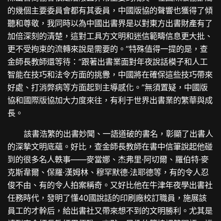
的幾個主要委員會都有其委員，中國版協的聲響也獲得了傾
聽和尊敬，我同時以為中國出書界是以對東方出書財產有了
加倍深刻的清楚，這對工具方文明和迷信範疇信息更大批、
更不受拘束的流轉來說是需要的。”特殊值得一提的是，查
金師長教師還等待：“跟著出書業面對年夜說話模子和人工
智能在技巧和法令方面的挑釁，中國將在確保這些技巧帶來
好處、打消弊病等方面起到主導感化。”無須置疑，中國版
協和國際版協加大力度來往，有利于世界出書業的繁華與成
長。
該書浩繁的出書妙聞、一語道破的書名，彰顯了出書人
的深摯文明底蘊。好比，查金師長教師在書中信筆說起他碰
到的很多名人軼事——麥當娜、杰弗里·阿切爾、羅伯特·麥
克斯韋爾、保羅·漢姆林、穆罕默德·法耶德等，有的令人忍
俊不由、有的令人拍案稱奇。又好比他在牛津年夜學出書社
任務時代，發明了懂40國說話的印刷廠校訂職員，施展該
員工的才幹后，給出書社又帶來想不到的文明勝利。尤其是