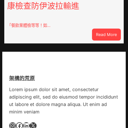
組
康檢查防伊波拉輸進
德
億
汽
嵐
車
辦
零
「餐飲業體檢等等！如…
公
件
室
:
Read More
訪
設
噴
談
計
鼻
｜
英
港
預
歌
啟
字
隊
動
當
續
戒
先、
鄉
架構的荒原
備
關
情
狀
口
Lorem ipsum dolor sit amet, consectetur
態
前
adipiscing elit, sed do eiusmod tempor incididunt
秀
移
傳
ut labore et dolore magna aliqua. Ut enim ad
各
醫
地
minim veniam
院
各
健
Instagram
Facebook
LinkedIn
X
部