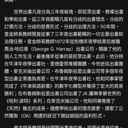
世界出書凡是分為三年夜板塊，即民眾出書、教導出書
和學術出書。這三年夜範疇凡是有分歧的出書理念，分歧的
訂價方法，分歧的發賣形式，分歧的治理方法。50年間，
查金師長教師簡直從事了三年夜出書範疇的一切主要出書和
治理任務。查金師長教師1972年從劍橋年夜學結業后進職
喬治·哈拉普（George G. Harrap）出書公司，開啟了他的
個人工作生活。最後幾年從事的是民眾出書。此后，他分辨
在牛津年夜學出書社、里德愛思唯爾團體、今世迷信出書團
體、麥克米倫出書公司、布魯姆斯伯里出書公司等多個年夜
型出書企業擔負高管。在牛津年夜學出書社，他和同事掌管
完成了《牛津英語辭書》的數字化轉型并獲得了宏大的貿易
勝利；在布魯姆斯伯里出書公司出書了JK.羅琳享譽世界的
《哈利·波特》系列；在麥克米倫公司，他和同事推進了
《天然》雜志的成長，適應學術出書的理念變更，摸索了公
然獲取（OA）周遭的狀況下期註銷版的盈利形式。
查金師長教師曾任國際出書商協會、英國出書商協會，