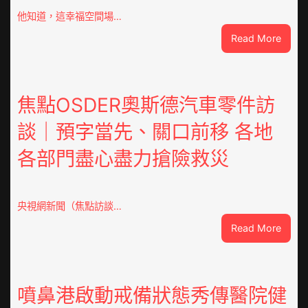
他知道，這幸福空間場…
:
Read More
潮
安
東
鳳
焦點OSDER奧斯德汽車零件訪
陳
談｜預字當先、關口前移 各地
氏
同
各部門盡心盡力搶險救災
鄉
會
慶
70
央視網新聞（焦點訪談…
周
:
Read More
年
焦
擬
點
編
OSDE
族
奧
噴鼻港啟動戒備狀態秀傳醫院健
譜
斯