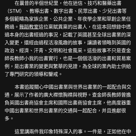
在曩昔的半個世紀里，他在迷信、技巧和醫藥出書
（STM）、教導出書、數字出書、民眾出書、少兒出書等
多個範疇為家族企業、公共企業、年夜學企業和草創企業任
務過。
舞蹈教室
這位稟賦異稟的出書人，在這本回想錄中透
過本身的出書經過的事況，記載了英國甚至全球出書業的深
入變更，還經由過程活潑風趣的故事，讓讀者領略到英國的
政治、經濟、汗青、文明和社會風采。這些故事不只是查金
師長教師小我的出書實行，也是一個個活潑的出書和貿易案
例，是出書業的變更與繁華的見證，為全球的業內助士供給
了專門研究的領導和鑒戒。
本書追蹤關心中國出書業與世界出書業的一起配合與交
通，展示了作者的廣大襟懷胸襟與視野。查金師長教師曾擔
負英國出書商協會主席和國際出書商協會主席，他高度器重
中國出書業和世界出書業的交通與一起配合，并且進獻很
多。
這里講兩件我印象特殊深入的事。一件是，正如他在中