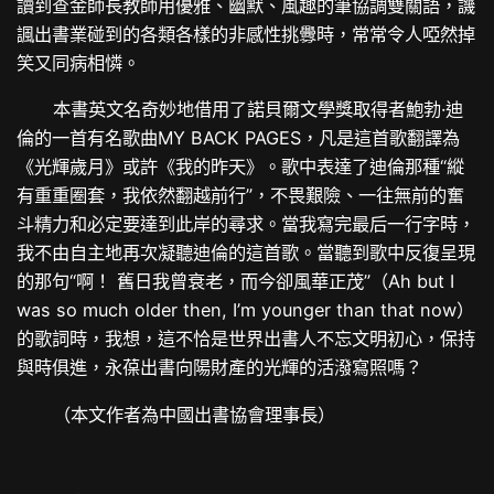
讀到查金師長教師用優雅、幽默、風趣的筆協調雙關語，譏
諷出書業碰到的各類各樣的非感性挑釁時，常常令人啞然掉
笑又同病相憐。
本書英文名奇妙地借用了諾貝爾文學獎取得者鮑勃·迪
倫的一首有名歌曲MY BACK PAGES，凡是這首歌翻譯為
《光輝歲月》或許《我的昨天》。歌中表達了迪倫那種“縱
有重重圈套，我依然翻越前行”，不畏艱險、一往無前的奮
斗精力和必定要達到此岸的尋求。當我寫完最后一行字時，
我不由自主地再次凝聽迪倫的這首歌。當聽到歌中反復呈現
的那句“啊！ 舊日我曾衰老，而今卻風華正茂”（Ah but I
was so much older then, I’m younger than that now）
的歌詞時，我想，這不恰是世界出書人不忘文明初心，保持
與時俱進，永葆出書向陽財產的光輝的活潑寫照嗎？
（本文作者為中國出書協會理事長）