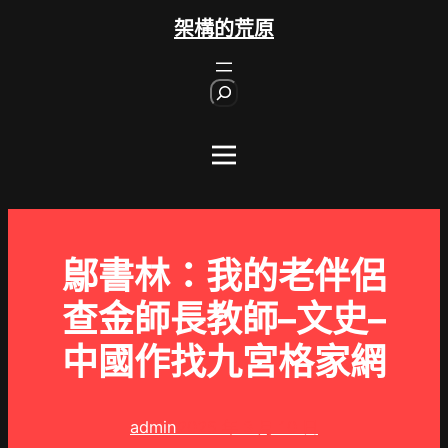
跳
架構的荒原
至
主
S
要
e
內
a
r
容
c
h
鄔書林：我的老伴侶
查金師長教師–文史–
中國作找九宮格家網
admin
2025 年 3 月 10 日