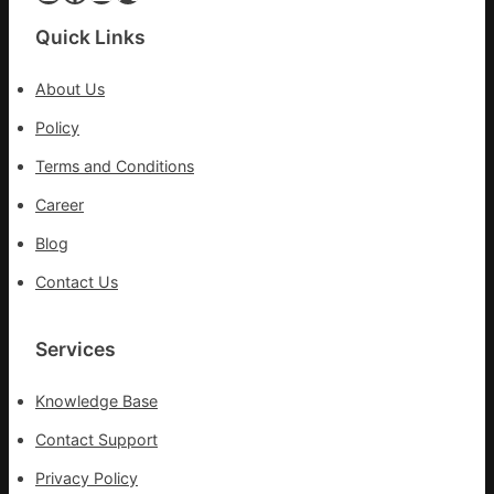
康
門
檢
盡
Quick Links
查
心
防
盡
About Us
伊
力
波
Policy
搶
拉
險
Terms and Conditions
輸
救
進
災
Career
Blog
Contact Us
Services
Knowledge Base
Contact Support
Privacy Policy