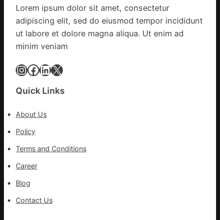
辦
Lorem ipsum dolor sit amet, consectetur
零
公
adipiscing elit, sed do eiusmod tempor incididunt
件
室
訪
ut labore et dolore magna aliqua. Ut enim ad
設
談
minim veniam
計
｜
英
預
Instagram
Facebook
LinkedIn
X
歌
字
隊
當
Quick Links
續
先、
鄉
關
情
About Us
口
前
Policy
移
Terms and Conditions
各
地
Career
各
Blog
部
門
Contact Us
盡
心