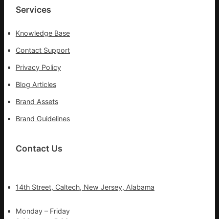
盡
Services
力
搶
Knowledge Base
險
救
Contact Support
災
Privacy Policy
Blog Articles
Brand Assets
Brand Guidelines
Contact Us
14th Street, Caltech, New Jersey, Alabama
Monday – Friday