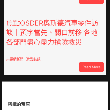
凝
潮
集
安
人
東
類
鳳
焦點OSDER奧斯德汽車零件訪
文
陳
明
談｜預字當先、關口前移 各地
氏
共
同
JIUYI
各部門盡心盡力搶險救災
鄉
俱
會
意
慶
翻
70
央視網新聞（焦點訪談…
修
周
設
:
Read More
年
計
焦
擬
識
點
編
OSDE
族
奧
譜
斯
組
德
億
架構的荒原
汽
嵐
車