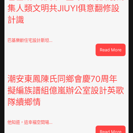
集人類文明共JIUYI俱意翻修設
計識
巴基樂齡住宅設計斯坦…
:
Read More
巴
基
斯
坦
潮安東鳳陳氏同鄉會慶70周年
部
擬編族譜組億嵐辦公室設計英歌
長：
全
隊續鄉情
球
文
明
倡
他知道，這幸福空間場…
議
:
Read More