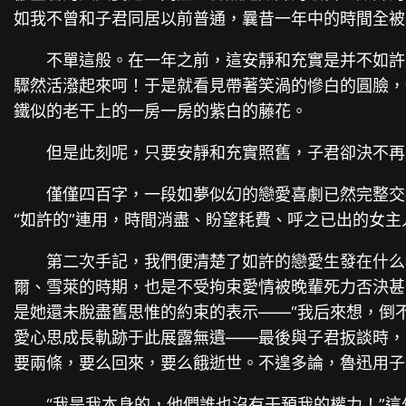
如我不曾和子君同居以前普通，曩昔一年中的時間全被
不單這般。在一年之前，這安靜和充實是并不如許
驟然活潑起來呵！于是就看見帶著笑渦的慘白的圓臉，
鐵似的老干上的一房一房的紫白的藤花。
但是此刻呢，只要安靜和充實照舊，子君卻決不再
僅僅四百字，一段如夢似幻的戀愛喜劇已然完整交
“如許的”連用，時間消盡、盼望耗費、呼之已出的女
第二次手記，我們便清楚了如許的戀愛生發在什么
爾、雪萊的時期，也是不受拘束愛情被晚輩死力否決甚
是她還未脫盡舊思惟的約束的表示——“我后來想，倒
愛心思成長軌跡于此展露無遺——最後與子君扳談時，
要兩條，要么回來，要么餓逝世。不遑多論，魯迅用子
“我是我本身的，他們誰也沒有干預我的權力！”