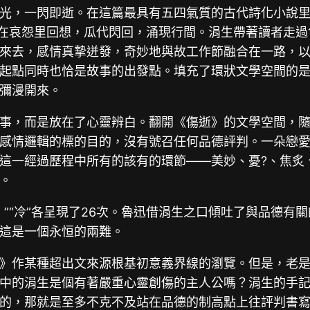
光，一閃即逝。在這篇最具有五四氣質的古代詩化小說
，在哀怨里回想，瓜代閃回，涌現行間。涓生帶著讀者走
來去，感情真摯迸發，奇妙地與故工作節融合在一路，
起點同時也恰是故事的出發點。填充了環狀文學空間的
彌漫開來。
事，而是放在了心靈辨白。翻開《傷逝》的文學空間，
感情邏輯的標的目的，沒有號召任何品德評判。一朵戀
這一經過歷程中所有的該有的環節——美妙、憂?、焦炙
。
”“冷”各呈現了26次。魯迅借涓生之口傾吐了與品德有
這是一個永恒的兩難。
》作某種超出文來源根基初意義界線的瀏覽。但是，老
中的涓生是個有著嚴重心靈創傷的主人公嗎？涓生的手
的，那就是至多不克不及站在品德的制高點上往評判書