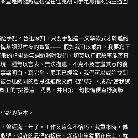
次簡直是阿隨將還彷徨在佳兆胡同手足無措的涓生逼回
獨語手記。魯迅深知，只要手記這一文學款式才幹邀約
悔基調與虛妄的實質——“假如我可以或許，我要寫下
式般的虛擬語氣詞還囑咐我們，切莫以打聽故事能否真
浮現一種無以言表、無法描述、不克不及言盡其意的後
故事講明白，寫完全。尼采已經說，我們可以或許找到
被魯迅認同的哲思進進散文詩《野草》，成為“當我緘
真正的”挑釁這一洞見，并且第三句懊悔便直抒胸臆
篇小說的范本。
實，曾經滿一年了。工作又這么不恰巧，我重來時，偏
的敗壁，如許的靠壁的板床。深夜中單獨躺在床上，就