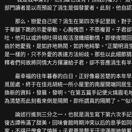
部門讀者是以而預設了涓生是個發蒙者。此刻，他自認
那么，戀愛自己呢？涓生在第四次手記里說，對于
于單腿下跪的示愛舉動，心胸愧恧，不愿複習。子君卻
吐，他可以或許傾吐得這般活潑纖細動情，即使夜間回
由於她愛我，是如許地熱鬧，如許地純摯。”正闡明涓
是一樣的，只不外愛的表達方法紛歧。那些以此細節猜
釋者們何故將同情大方揮灑給子君，卻不答應涓生有半
最幸福的往年暮春的白日，正好像最苦楚的本年早
覓居處，終于在佳兆胡統一所小屋里的南屋開端同居生
換新的資料，發展，發明。”在第五篇手記便火燒眉毛
為清楚而此刻看來倒是隔閡，即所謂真的隔閡了。”“似
論述行進到三分之一，也就是涓生寫下第六次手記
復古譚佈滿了甜美，回味會館時期沖突以后的息爭如同
家，不得已學會了燒飯。子君更是整天汗流滿面地勞累