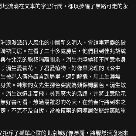
天然地流淌在文本的字里行間，卻以夢醒了無路可走的永
歐洲浪漫派詩人感化的中國新文明人。會館里荒僻的破
人聯袂同居。在看了二十多處房后，他們租到佳兆胡統
吝與在北京的胞叔隔離關系，涓生也陸續和不同意本身
烈；涓生愛養花，子君愛植物。好像果戈理的《套中
涓生被鄰人傳佈謊言到局里，遭到解職，馬上生涯無
本身美。純摯的女先生腳色突變為類保姆腳色。涓生敏
定。涓生欲遠走高飛，尋覓廣大的活路，并將此意暗示
也無好書可看。熬過最難忍的冬天，在熱春行將到來之
苦楚，不克不及自拔，當被擯棄的阿隨居然歷經萬險單
容又拒斥了孤單心靈的北京城好像夢魘，將驟然活潑起來