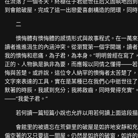
在流落了一個冬天，終極在子君逝世往后又固執地回到
到會館破屋，完成了這一出戀愛喜劇構造的閉環，同時
二
懊悔體有懊悔體的感情形式與故事程式。在一萬來
讀者進進涓生的內涵沖突。從瀏覽第一個字開端，讀者
我的懊悔和悲痛，為子君，為本身。”明明曾經在寫了
正的、人物孰是孰非為要，而應報以同情之懂得——若
悔與苦楚。或許說，這位令人納罕的懊悔者太苦楚了，
文字來表達的工具，實在是某種已在我們心中逝世往了
默著的時辰，我感到充分；我將啟齒，同時覺得充實”
——“我愛子君。”
若何讀一篇短篇小說也允許以用若何讀上面這段描
會館里的被遺忘在荒僻里的破屋是如許地安靜和充
偏空著的又只要這一間屋。仍然是如許的破窗，如許的