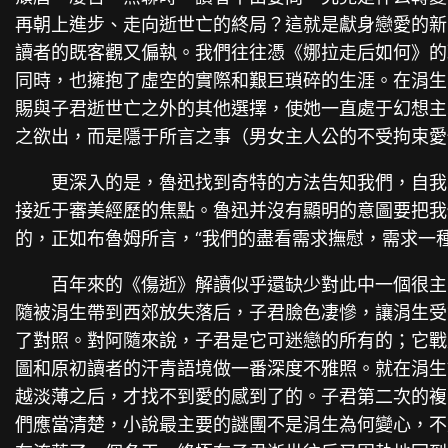
再朝上進步、走向逝世亡的終局？這就是獻身戀愛的新
讀者的既客觀又偏執。我們往往憑《娜拉走后如何》的
同時，也擁抱了虛空的實際和艱巨瑣碎的生涯。在涓生
賜與子君逝世亡之外的其他選擇，使她一直處于幻想主
之欲出，而是隱于所言之事（男女主人公的不受拘束愛
更深入的是，魯迅找到奇特的方法告知我們，自我
接近于審美經歷的焦點。魯迅并沒有顯明的意圖要把我
的，正如布魯姆所言，“我們的盡看需求撫慰，需求一
百年來的《傷逝》解讀似乎還缺少對此中一個很主
隨被涓生帶到西郊放失落后，子君臉色凄慘，讓涓生受
了對照。對阿隨來說，子君是它可迷戀的所有的；它戰
圖和原初讀者的汗青語境做一番深度不雅照。就在涓生
越淡薄之后，才找不到愛的感到了的。子君第二次的複
們應當清楚，小說最主要的謎團不是涓生為何變心，不