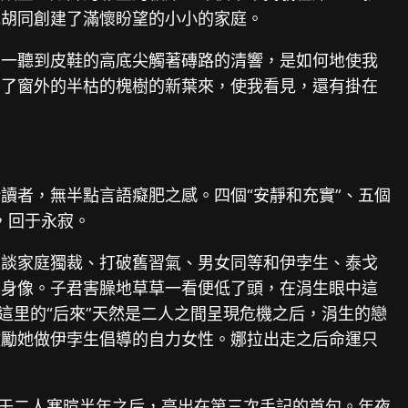
兆胡同創建了滿懷盼望的小小的家庭。
，一聽到皮鞋的高底尖觸著磚路的清響，是如何地使我
帶了窗外的半枯的槐樹的新葉來，使我看見，還有掛在
讀者，無半點言語癡肥之感。四個“安靜和充實”、五個
，回于永寂。
夜談家庭獨裁、打破舊習氣、男女同等和伊孛生、泰戈
半身像。子君害臊地草草一看便低了頭，在涓生眼中這
這里的“后來”天然是二人之間呈現危機之后，涓生的戀
激勵她做伊孛生倡導的自力女性。娜拉出走之后命運只
聲于二人寒暄半年之后，亮出在第三次手記的首句。年夜