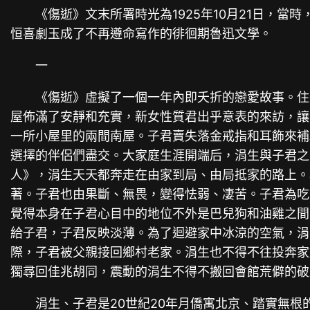
《傷逝》文末所署時光為1925年10月21日，
恒喜劇玉成了不再遵命寫作的徘徊期魯迅文學。
一
《傷逝》虛擬了一個一年內即夭折的戀愛故事。住
屋佈滿了安靜和充實，新女性質君出乎意表的來訪，讓
一所小屋里的兩間南屋。子君賣失落金戒指和耳飾來補
選擇的伴侶們盡交。大家庭生涯開端后，涓生與子君之
人》，涓生天天都奔走在由家到局、由局抵家的路上。
著。子君也由果斷、無畏，變得怯弱、凄苦。子君為吃
覺得本身在子君心目中的地位不外是巴兒狗和油雞之間
給子君，子君反映淡薄。為了迴避家中冰涼的空氣，涓
際，子君被父親接回鄉村老家。涓生也不得不往投奔家
獨尋回佳兆胡同，震動的涓生不得不搬回會館荒僻的破
涓生、子君是20世紀20年月僑寓北京、踏實無