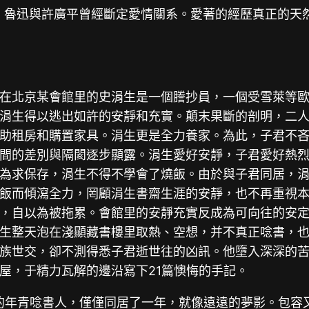
當時，魯迅與許廣平曾經斷定愛情關系。愛著的經歷真正的
在北京某會館里的史涓生是一個謄抄員，一個受雪萊等
涓生得以逃出如許的安靜和充實。顛末果斷的剖明，二
助租房和購置家具。涓生更是全力養家。為此，子君不
間的差別與隔閡逐步顯露。涓生愛好安靜，子君愛好熱
為求保存，涓生不得不學會了燒飯。由於與子君同居，
飯而傾瀉全力，罔顧涓生書齋生涯的安靜，也不再重視
，自以為被拖累。會館里的安靜充實反成為可向往的安
生整天泡在淺顯藏書樓里取熱、空想，并不真正唸書，
族世交，卻不測得悉子君逝世往的凶訊。他墮入深深的
屋，于精力瓦解的邊沿寫下21篇懊悔的手記。
根的年青唸書人，僅僅同居了一年，就像遠遠的夢影。包