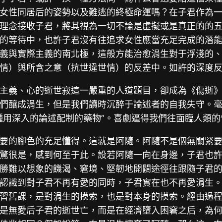
女性同居后的姿勢以及難逃的終極命運嗎？在子君作為
理念接收子君，將其視為一切不論是虛擬或是真正的的
的等待中，也許子君沒有往追求女性應當充足完成的潛
義與實際主義的南北極，這般方能治愈涓生對于浮淺的
情）與所含之意（抗世違世情）的反差中。如許的深度
主義、心的逝世寂這一嚴重的人道題目，卻成為《傷逝
們釀成涓生，但是我們讀時沉醉于論述者的自我失守。
種用深入的論述配制的藥物”。喜劇逼得我們往面臨人類的
要的腳色的充足懂得。這就是阿隨。阿隨不是個無關緊
驚很是，感到何至于此。設若阿隨一向在身邊，子君也
勝難以想象的饑渴、窘境、堅韌地開闢途徑往跟隨子君的
認識到對子君不再有愛的同時，子君實在也不再愛涓生
習舊課，是對涓生的摸索，也是對本身的摸索。經由過
是無愛后子君的逝世亡，而是在經濟墮入困窘之后，為