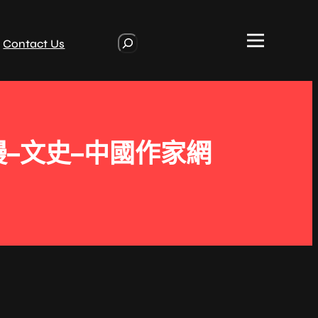
S
Contact Us
e
a
r
c
h
–文史–中國作家網