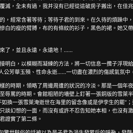
覆滅，全未有過，我并沒有已經從這破房子搬出，在佳
的，經常含著等待；等待子君的到來。在久待的煩躁中
慘白的瘦的臂膊，布的有條紋的衫子，黑色的裙。她又
來了，並且永遠，永遠地！……
接明白，以模糊而凝練的方法，將一切信息一攬子浮現給
主人公芳華玉殞、性命永逝……一切盡在濃烈的傷感氣氛中
樣的時期，領略了周邊周遭的狀況的冷淡。那是一個年
至辱罵的時期。會館粗陋的墻壁上釘著一張銅版的雪萊
不如換一張雪萊淹逝世在海里的留念像或是伊孛生的罷”；
只談幻想的一面，而沒有或許不忍告知她本相，也沒有
君證實了第二條。
這句驚世駭俗的話被以為是子君為涓生發蒙后的呼籲，發