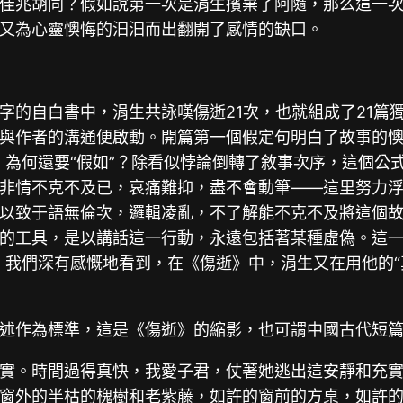
佳兆胡同？假如說第一次是涓生擯棄了阿隨，那么這一
又為心靈懊悔的汩汩而出翻開了感情的缺口。
字的自白書中，涓生共詠嘆傷逝21次，也就組成了21篇
與作者的溝通便啟動。開篇第一個假定句明白了故事的懊
，為何還要“假如”？除看似悖論倒轉了敘事次序，這個公
非情不克不及已，哀痛難抑，盡不會動筆——這里努力
以致于語無倫次，邏輯凌亂，不了解能不克不及將這個
的工具，是以講話這一行動，永遠包括著某種虛偽。這一
。我們深有感慨地看到，在《傷逝》中，涓生又在用他的“
述作為標準，這是《傷逝》的縮影，也可謂中國古代短
實。時間過得真快，我愛子君，仗著她逃出這安靜和充
窗外的半枯的槐樹和老紫藤，如許的窗前的方桌，如許