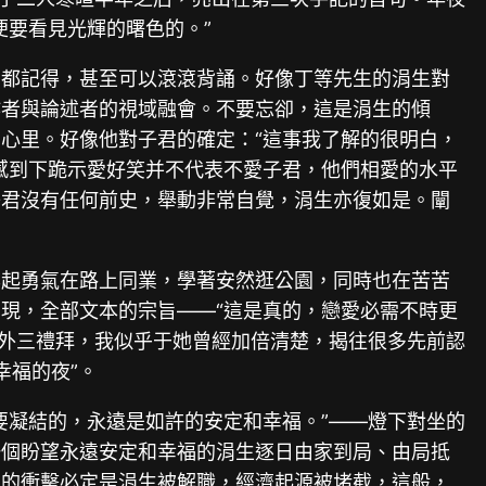
便要看見光輝的曙色的。”
么都記得，甚至可以滾滾背誦。好像丁等先生的涓生對
作者與論述者的視域融會。不要忘卻，這是涓生的傾
心里。好像他對子君的確定：“這事我了解的很明白，
感到下跪示愛好笑并不代表不愛子君，他們相愛的水平
子君沒有任何前史，舉動非常自覺，涓生亦復如是。闡
興起勇氣在路上同業，學著安然逛公園，同時也在苦苦
現，全部文本的宗旨——“這是真的，戀愛必需不時更
不外三禮拜，我似乎于她曾經加倍清楚，揭往很多先前認
幸福的夜”。
要凝結的，永遠是如許的安定和幸福。”——燈下對坐的
一個盼望永遠安定和幸福的涓生逐日由家到局、由局抵
夜的衝擊必定是涓生被解職，經濟起源被堵截，這般，