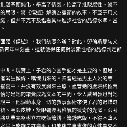
令批駁矛頭鈍化，舉高了情感，抬高了批駁感性。縱不
性的局限。將《傷逝》解讀為變節的故事，不亞于用文
準繩，但并不克不及指看其來進步社會的品德水準。當
目。
們面臨《傷逝》，我們該怎么辦？對此，勞倫斯那句文
代新青年來刻畫，這就使得任何對涓素性格的品德判定都
的中間。現實上，子君的心靈手記才是主要的。但是，
悔者涓生傾訴、嘆惋出來的。業曾經過男主人公的等
面描寫中，并沒有效反諷來主導，盡管她的處境終極荒
，恰好是她的錯覺成為文本的中間，令人感到魯迅對她
小說中，他調動本身一切的敘事藝術來使子君的過錯選
色裙、高跟皮鞋，雙眼彌漫著稚氣的獵奇的光澤，跟著
，將功業完整樹立在吃飯籌錢，籌錢吃飯，不得不墮入
種水平上能夠是許廣平，也能夠是自畫像的女性帶來不