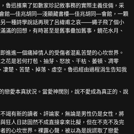
里，魯迅擯棄了如數家珍記敘事務的實際主義伎倆，采
過會館—佳兆胡同—淺顯藏書樓—佳兆胡同—會館，一顆
以另一種詩學說話再現了呂緯甫之哀——蠅子飛了個小
是滿滿的回想，有時甚至是舊事疊加舊事，鏡花水月、
隨即進進一個痛掉情人的受傷者混亂苦楚的心坎世界。
愛之花是若何打苞、抽芽、怒放、干枯、萎頓、凋零
、凄楚、苦楚、掉落、虛空。魯迅經由過程涓生告知我
關的戀愛本真狀況。當愛神闊別，說不愛成為真正的、說
是不竭有新的讀者、評論家，無論是男性仍是女性，將
記與狂人日誌固然不成直接拿來比擬，但在不克不及完
寫者的心坎世界。裸露心聲，被以為是說謊取了戀愛