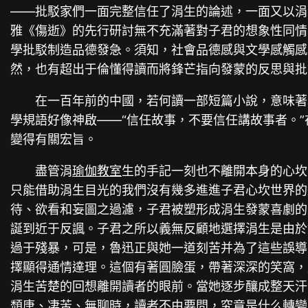
——批駁家們一面完整信任了涓生的論述，一面又以涓
雅《傷逝》的先行研討無不充滿著對子君的想象性同情
學批駁制造品德發急。須知，社會品德感與文學感觸感
然，也有超出于倫懂得讀而將鋒芒指向發蒙的反思與批
在一百年前的中國，若何讀一部短篇小說，意味著
學規語好像神啟——“信任故事，不要信任講故事者。
變得有關宏旨。
盡管涓
瑜伽教室
生的手記一刻也不離開本身的心坎
只能借助涓生目光的我們沒有幾多進進子君心坎世界的
待、欲看和妄圖之過濾，子君被塑形成涓生發蒙喜劇的
誕到近于反諷。子君之所以義無反顧地選擇涓生是由於
過于殘暴，可是，魯迅正與她一道刻苦并為了這些誤導
擇顯得通情達理。這個有著圓臉蛋，帶著深深的笑窩，
涓生苦楚的回想離開讀者的眼前。當她逐步釀成整天汗
頹唐、凄苦、無聊時，讀者不由要問，究竟是什么轉變