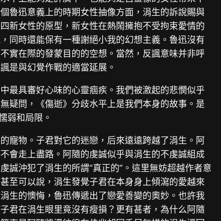
一個魯迅意義上的時期女性抽像方面，涓生的訴說賜與
五四新女性的原型，新女性在熱鬧擁抱不受拘束愛情的
能，同時還能保有一種謝絕小我的幻想主義。魯迅沒有
、不實在際的發蒙目的的空想。當然，反諷意味并非呼
反諷是與幻覺作戰的適當延展。
》中最具審好心味的心靈痼疾。我們被激起的悲憫似乎
毫無疑問，《傷逝》分歧水平上是我們本身的故事。是
懦弱和局限。
要的寵物。子君對它的迷戀，后來遠遠跨越了涓生。阿
許不會走上盡路。阿隨的虔誠似乎與涓生的不虔誠組成
虔誠沖犯了涓生的所謂“真正的”。這里無妨超越作者意
。甚至可以說，涓生發覺子君在本身身上傾瀉的愛越來
程涓生的懊悔，魯迅傳遞出了戀愛善變的奧妙。也許我
何子君在涓生眼里竟沒有瘦損？更有甚者，為什么阿隨