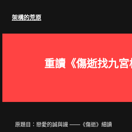
跳
至
架構的荒原
主
要
內
容
重讀《傷逝找九宮
原題目：戀愛的誠與謾 ——《傷逝》細讀