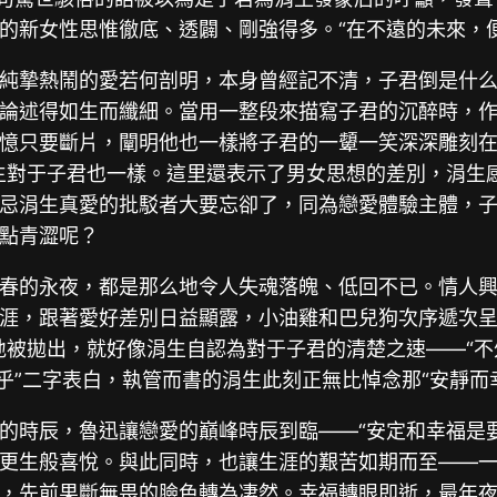
的新女性思惟徹底、透闢、剛強得多。“在不遠的未來，
純摯熱鬧的愛若何剖明，本身曾經記不清，子君倒是什
論述得如生而纖細。當用一整段來描寫子君的沉醉時，
憶只要斷片，闡明他也一樣將子君的一顰一笑深深雕刻在
生對于子君也一樣。這里還表示了男女思想的差別，涓生
忌涓生真愛的批駁者大要忘卻了，同為戀愛體驗主體，
點青澀呢？
春的永夜，都是那么地令人失魂落魄、低回不已。情人
涯，跟著愛好差別日益顯露，小油雞和巴兒狗次序遞次呈
地被拋出，就好像涓生自認為對于子君的清楚之速——“
乎”二字表白，執管而書的涓生此刻正無比悼念那“安靜而
的時辰，魯迅讓戀愛的巔峰時辰到臨——“安定和幸福是
更生般喜悅。與此同時，也讓生涯的艱苦如期而至——
，先前果斷無畏的臉色轉為凄然。幸福轉眼即逝，最年