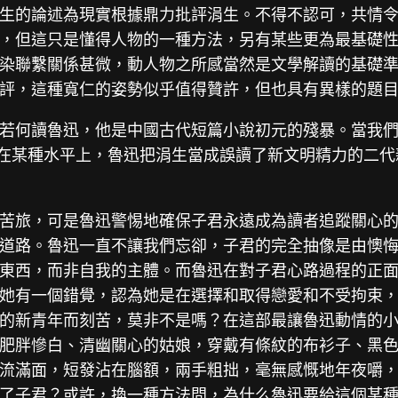
生的論述為現實根據鼎力批評涓生。不得不認可，共情
，但這只是懂得人物的一種方法，另有某些更為最基礎
染聯繫關係甚微，動人物之所感當然是文學解讀的基礎
評，這種寬仁的姿勢似乎值得贊許，但也具有異樣的題
若何讀魯迅，他是中國古代短篇小說初元的殘暴。當我
”在某種水平上，魯迅把涓生當成誤讀了新文明精力的二
苦旅，可是魯迅警惕地確保子君永遠成為讀者追蹤關心
道路。魯迅一直不讓我們忘卻，子君的完全抽像是由懊
東西，而非自我的主體。而魯迅在對子君心路過程的正
她有一個錯覺，認為她是在選擇和取得戀愛和不受拘束
的新青年而刻苦，莫非不是嗎？在這部最讓魯迅動情的
肥胖慘白、清幽關心的姑娘，穿戴有條紋的布衫子、黑
流滿面，短發沾在腦額，兩手粗拙，毫無感慨地年夜嚼
了子君？或許，換一種方法問，為什么魯迅要給這個某