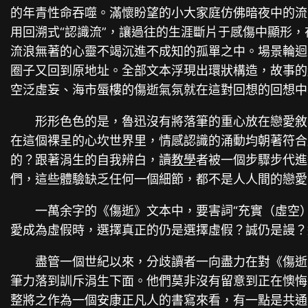
的年青性命吞噬。滿懷盼望的小大家庭仿佛暗夜中的流
用回溯式“認識流”，讓過往的生涯斷片于感傷中顯形
流浪無著的心靈不竭沉進不成知的孤單之中。場景輪迴
圈子又回到原地址。全部文本浮現出環狀構造，故事的
空泛虛妄、海市蜃樓的傷逝氣氛就在這對回想的回想中
形形色色的是，魯迅沒有將落筆的重心放在戀愛敘
在這個裸呈的心坎世界里，情感認識的涌動均朝著符合
的？跟著涓生的自我辨白，讀
教學
者被一個步驟步代進
們，這些體驗缺乏任何一個細節，都不是人人間的戀愛
一萬余字的《傷逝》文本中，要害詞“充實（虛空）
愛成為虛假時，選擇真正的仍是選擇虛假？誠仍是謾？
盡管一個世紀以來，分歧讀者一向盡力在對《傷逝
筆力落到訓斥涓生下面。他們莫非沒有留意到正在懊悔
整將之作為一個安康正凡人的書寫來看，有一點是共通