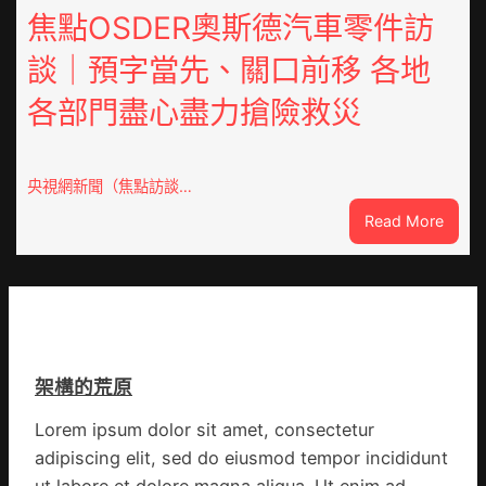
類
鳳
焦點OSDER奧斯德汽車零件訪
文
陳
明
談｜預字當先、關口前移 各地
氏
共
同
JIUYI
各部門盡心盡力搶險救災
鄉
俱
會
意
慶
翻
70
央視網新聞（焦點訪談…
修
周
設
:
Read More
年
計
焦
擬
識
點
編
OSDE
族
奧
譜
斯
組
德
億
架構的荒原
汽
嵐
車
辦
Lorem ipsum dolor sit amet, consectetur
零
公
adipiscing elit, sed do eiusmod tempor incididunt
件
室
訪
ut labore et dolore magna aliqua. Ut enim ad