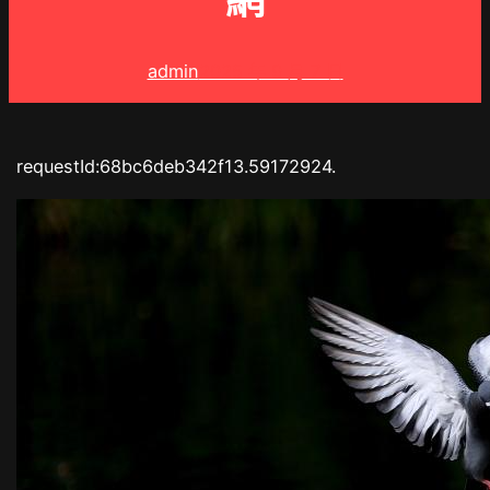
網
admin
2025 年 9 月 7 日
requestId:68bc6deb342f13.59172924.