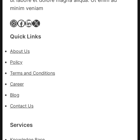
設
談
minim veniam
計
｜
英
預
Instagram
Facebook
LinkedIn
X
歌
字
隊
當
Quick Links
續
先、
鄉
關
情
About Us
口
前
Policy
移
Terms and Conditions
各
地
Career
各
Blog
部
門
Contact Us
盡
心
盡
Services
力
搶
Knowledge Base