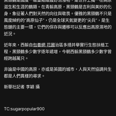
黑頸鶴是國度一級重點維護野活潑物，是世界上獨一在高原
滋生和生涯的鶴類。在青躲高原，黑頸鶴是吉利與美妙的化
身，象征著人們對天然的向往與敬畏。優雅的黑頸鶴不只是
風度綽約的“高原仙子”，仍是全球天氣變更的“尖兵”，是生
態鏈的主要一環，它們的保存與遷移可以反應出高原濕地的
近況。
近年來，西躲自
包養網 花圃
治區多措并舉實行生態扶植工
程，黑頸鶴多少數字逐年遞增，今朝西躲黑頸鶴多少數字曾
經跨越萬只。
非論是中國的高原，亦或是英國的城市，人與天然協調共生
都是人們異樣的尋求。
新華社記者 李穎 攝
TC:sugarpopular900