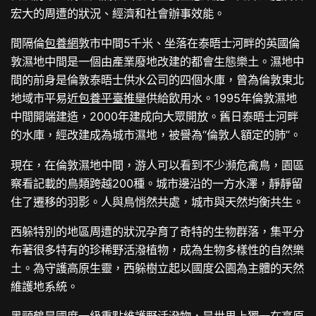
宏大的周遭的狀況、經濟和社會辦事效能。
間隔倫
包養網
敦市中間5千米、坐落在泰晤士河畔的英國倫
敦濕地中間是一個由產業廢地改建的都會生態樂土。濕地中
間的前身是倫敦泰晤士供水公司的四個水庫，曾為倫敦東北
地域市平易近
包養平臺推舉
供給飲用水。1995年倫敦濕地
中間開端建造，2000年建成向大眾開放。舊日泰晤士河畔
的水庫，經改建成為城市濕地，被譽為“倫敦人額定的肺”。
現在，在倫敦濕地中間，游人可以看到不少瀕危禽鳥，園區
察看記載的鳥類跨越200種。城市邊沿的一方水澤，靜靜留
住了遷移的羽影。人與鳥悄然共處，城市與天然均衡共生。
西躲特別的地區周遭的狀況孕育了奇特的生物群落，集平分
布著很多特有的珍稀野活潑植物，成為生物多樣性的自然樂
土。為守護高原生靈，西躲樹立起以國度公園為主體的天然
維護地系統。