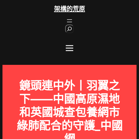
跳
架構的荒原
至
主
S
要
e
內
a
r
容
c
h
鏡頭連中外丨羽翼之
下——中國高原濕地
和英國城查包養網市
綠肺配合的守護_中國