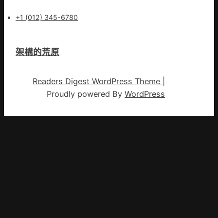
+1 (012) 345-6780
架構的荒原
Readers Digest WordPress Theme
|
Proudly powered By
WordPress