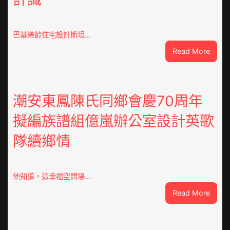
巴基樂齡住宅設計斯坦…
:
Read More
巴
基
斯
坦
潮安東鳳陳氏同鄉會慶70周年
部
擬編族譜組億嵐辦公室設計英歌
長：
全
隊續鄉情
球
文
明
倡
他知道，這幸福空間場…
議
:
Read More
凝
潮
集
安
人
東