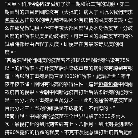
“國藥、科興今朝都是做好了第一期和第二期的試驗，第三
期面對的題目是國際沒有（大批的）病人了。所以我們需求
包養女人
花良多的時光精神跟國外有疫情的國度來會談，怎
么在那兒做試驗，但在年夜大都國度說要本身做疫苗。分歧
國度的維護率尺度是紛歧樣的，可是中國的兩款疫苗在國外
試驗時都經由過程了尺度，即便是在有最嚴苛尺度的國
度。”
“普通來說我們國度的疫苗客不雅提法是對輕癥沾染有75%
以上的維護率。打針疫苗后沾染成重癥的病例沒有聽到有報
道，所以對于重癥是簡直是100%維護率，能讓逝世亡率年
夜年夜下降，闡明有很高的靠得住性，這是
包養
包養
中國兩
款疫苗的後果。今朝中國新冠疫苗打針后沾染輕癥的能夠性
是十萬分之六，重癥是百萬分之一，此刻的通俗流感疫苗是
百萬分之三，盡對的維護是不成能的，不實際的。”
鐘南山說，中國的新冠疫苗在全世界試驗了2200多萬人
次，最後打針的到此刻曾經有七、八個月，到此刻檢測還堅
持90%擺佈的抗體的程度。不克不及隨意說打針疫苗后能維