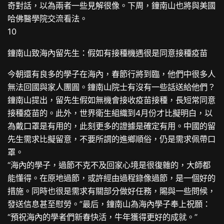
奇對話，以為兩者一些見解很像。下周，鐘南山也將與美國
哈佛醫學院交流看法。
10
鐘南山致海內留先生：假如有接種機遇很是同意接種疫苗
今朝還有良多的學子在海內，春節行將到臨，他們中很多人
無法回國與家人團圓。鐘南山院士有沒有一些話送給他們？
鐘南山提出，留先生假如無機會接收疫苗接種，長短常同意
接種疫苗的。此外，世界衛生組織到4月份才比擬明白，以
為戴口罩是有用的，此刻更多的證據是確定有用。中國的留
先生需求比擬留意，不要所謂的進鄉順俗，仍是需求佩帶口
罩。
“海內的學子，過節不克不及回家心境是很復雜的，大師都
能懂得。在原地過節，或許經由過程錄像過節，是一個好的
措施。同時也很是需求有關部分做好任務，賜與一些問候，
發送信息甚至慰勞。”最后，鐘南山為海內學子奉上祝願：
“預祝海內的學者們新春快活，牛年獲得更好的成就。”