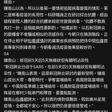
緣由。
鐘南山以為，所以以後第一要慎密追蹤病毒變異的情形，第
二是察看疫苗的有用性。科研職員正在研討綜合抗體，經由
過程晉陞人體的綜合抗體來殺逝世變異病毒。“抗體不敷高
再打一針，這個能夠性要斟酌。”他還談到，以后新冠肺炎
的變種會不會釀成相似的流感存在，今朝只在猜測階段。正
在停止相干研
包養感情
討的廣東省疾病預防把持中間
包養
首
席專家何劍峰表現，今朝看滅活疫苗後果是較好的。
04
鐘南山：新冠前5天后5天無癥狀但有顯明沾染性
“新冠肺炎分歧于SARS，在前5天后5天無癥狀但有顯明沾
染性。”鐘南山表現，這是新冠肺炎研討的最新發明。鐘南
山提出大眾，春節時代，爭奪當場過年。高風險區當場過
年，中風險區準繩上當場過年，低風險區提倡當場過年，特
殊是在鄉村少點串門和聚首，要重點監測。
鐘南山
包養網
誇大，“此刻真的情勢很難說，假如廣州呈現
疫情，全都城不安心。所以我們仍是要很是警戒。”