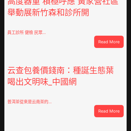
高度器重 積極呼應 黃家營社區
舉動展新竹森和診所開
員工診所 健檢 民眾…
:
Read More
高
度
器
重
云查包養價錢南：種誕生態葉
積
喝出文明味_中國網
極
呼
應
黃
普洱茶從來是云南茶的…
家
:
Read More
營
云
社
查
區
包