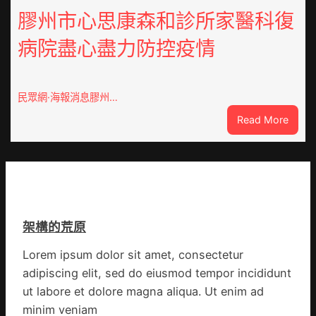
舉
養
膠州市心思康森和診所家醫科復
動
價
展
病院盡心盡力防控疫情
錢
新
南：
竹
種
森
誕
和
民眾網·海報消息膠州…
生
診
:
Read More
態
所
膠
葉
開
州
喝
市
出
心
文
思
明
康
味
架構的荒原
森
_
和
中
Lorem ipsum dolor sit amet, consectetur
診
國
adipiscing elit, sed do eiusmod tempor incididunt
所
網
家
ut labore et dolore magna aliqua. Ut enim ad
醫
minim veniam