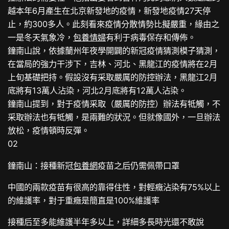
越本年6月產生在北京新發地的疫情，新發地疫情27天停
止，約300多人。此刻看來疫情分散情勢比擬嚴重，緣由之
一是冬天氣象冷，
包養情婦
有利于病毒保存和傳佈。
鐘南山說，依據蘭州年夜學開闢的新冠疫情猜測模子猜測，
在當局的強力干涉下，吉林、河北、黑龍江的疫情將在2月
上旬基礎把持。假設沒有采取嚴厲的防控辦法，黑龍江2月
底將有13萬人沾染，河北2月底將有12萬人沾染。
鐘南山提到，對于疫情采取（嚴厲的防控）辦法有牴觸，不
采取辦法也有牴觸，是兩難的狀況。但就像國外，一旦辦法
放松，疫情頓時反彈。
02
鐘南山：接種新冠
包養網
疫苗之后仍需佩帶口罩
中國的兩款疫苗有很高的靠得住性，對輕癥沾染有75%以上
的維護率，對于重癥是簡直是100%維護率
接種后至多能維護半年多以上，詳細多長時光還不敢說