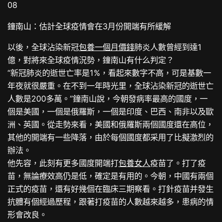
08
鐘南山：估計全球疫情會在3月份開端有所緩解
以後，全球沾染新冠
包養一個月價錢
肺炎人數曾經到達1
億，對將來全球疫情況勢，鐘南山有什么判定？
“新冠肺炎的逝世亡率是1%，看起來數字不高，可是基數一
年夜就很嚴重。在不到一年時光里，全球沾染新冠的逝世亡
人數是200多萬。”鐘南山說，今朝發病率最高的國度，一
個是美國，一個是俄羅斯，一個是印度、巴西、南非以及歐
洲、英國。從走勢來看，美國和俄羅斯兩個國度還在高位，
其他的開端有一些降落，由於每個國度都采用了比擬激烈的
辦法。
他先容，此刻有更多國度開端打
包養女人
疫苗了。打了疫
苗，無論療效高仍是低，確定是有用的。今朝，中國有兩個
正式的疫苗，還有好幾個在臨床三期察看。打針疫苗并發生
抗體有個經過歷程，跟著打疫苗的人數越來越多，患病的情
形會改良。