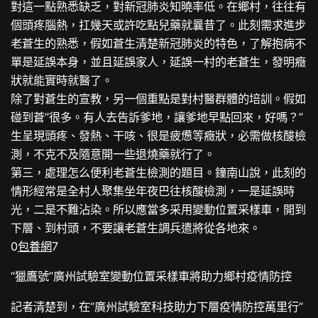
對這一點熟悉缺乏，對新冠肺炎知曉率低。在鄉村，往往有
個頭疼腦熱，扛幾天或許吃點兒藥就曩昔了。此刻需求進步
老蒼生的熟悉，假如蒼生清楚新冠肺炎的特色，了解抱病不
單是延誤本身，並且延誤家人，延誤一村的老蒼生，發明癥
狀就能實時就醫了。
除了對蒼生的宣教，另一個重點是對村醫群體的培訓。假如
碰到蒼”很多。有人去告訴爹地，讓爹地早點回來，好嗎？”
生呈現頭疼、發熱、干咳、很是疲憊等癥狀，必需做核酸檢
測，不克不及隨意開一些退燒藥就行了。
第三，處理怎么便利老蒼生檢測的題目。鐘南山說，此刻的
情形經常是全村人聚集坐年夜巴往核酸檢測，一是延誤時
光，二是不難沾染。所以應當多采用變動位置采樣車，開到
下層、到村頭，不要讓老蒼生調兵遣將從各地來。
0
包養網
7
“獵鷹號”廣州試驗室變動位置采樣車將助力鄉村疫情防控
記者清楚到，在“廣州試驗室科技助力下層疫情防控萬里行”