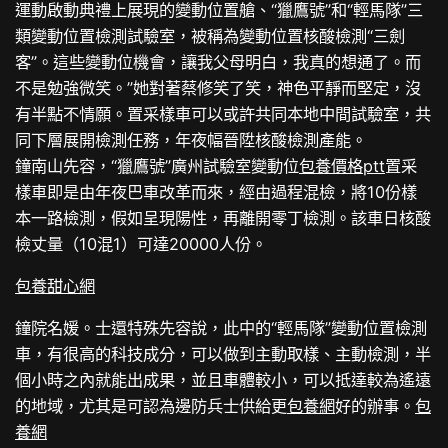
運動啟動典禮上展現的變動位置艙、“獵鷹號”和“輕馬隊”三
類變動位置檢測試驗室，被稱為變動位置核酸檢測“三劍
客”。這些變動位機會，讓我父母明白，我真的想通了。而
不是勉強微笑。”她對著蔡修笑了笑，神色平靜而堅定，沒
有半點不情願。置采樣車可以或許共同本地中間試驗室，共
同下層展開檢測任務，年夜幅晉陞核酸檢測產能。
鐘南山先容，“獵鷹號”廣州試驗室變動位
包養價格ptt
置采
樣車即是由年夜巴車改革而來，經由過程混檢，將10份樣
本一路檢測，假如呈現陽性，再離開零丁檢測。該車日核酸
檢丈量（10混1）可達20000人份。
包養甜心網
鐘院名媛。士還特殊先容說，此中的“輕馬隊”變動位置檢測
車，有很高的科技成分，可以做到主動取樣、主動檢測，半
個小時之內就能出成果，並且車體較小，可以抵達較為遙遠
的地域，尤其是可認為邊防兵士供給更
包養網
好的辦事。
包
養網