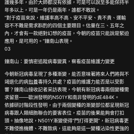
護幾多年，由於大師都沒有依據，可是可以說至多能保持半
年多以上，可是一年仍是兩年，誰都不敢說。
“對于疫苗來說，維護率高不高、安不平安、貴不貴、運輸
容不不難是需求斟酌的四個主要題目。估量在三、五年之
內，才會有一款絕對幻想的疫苗，今朝的疫苗只能說是緊迫
應用，是可用的。”鐘南山表現。
03
鐘南山：要慎密追蹤病毒變異，察看疫苗維護力變更
今朝新冠病毒呈現了多種漸變，能否意味著將來人們將與不
竭退化的病
包養
毒持久共處？疫苗的維護力能否是以受影
響？鐘南山接收記者采訪表現，今朝有新冠病毒兩個變種需
求留意——歐洲發明的N501Y和南非發明的dE484K。
依據研討階段性發明，由于兩個變種的漸變部位都呈現新冠
病毒跟人類細胞聯合的要害表位，疫苗的後果能夠會打扣
頭。抽像地說，N501Y漸變使得“門打得更開”，新冠病毒更
不難侵進機體、不難致病，這能夠是這一變種沾染性更強的