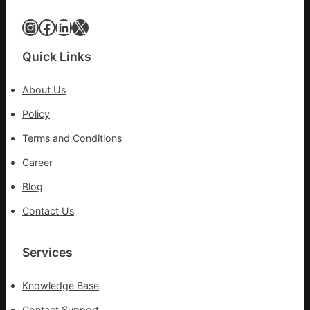
科
復
Instagram
Facebook
LinkedIn
X
病
院
Quick Links
盡
心
About Us
盡
力
Policy
防
Terms and Conditions
控
疫
Career
情
Blog
Contact Us
Services
Knowledge Base
Contact Support