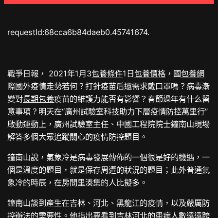
requestId:68cca6b84daeb0.45741674.
戰爭日報， 2021年1月3
包養條件
1日
包養價格
，國
包養網
際國外疫情走勢若何？打針疫苗后還需求戴口罩嗎？病毒漸
變對
長期包養
疫苗的維護力能否有影響？春節過年有什么留
意事項？明天在“廣州試驗室科技助力下層疫情防控萬里行”
啟動運動上，廣州試驗室主任、中國工程院院士鐘南山現場
解答多個大眾追蹤關心的疫情防控題目。
鐘南山說，氣象冷是病毒發展傳佈的一個很是好的機遇，一
個是溫度的題目，就是保存周遭的狀況的題目；此外普通氣
象冷的時辰，在房間里湊集的人比擬多。
鐘南山談到產生在吉林、河北、黑龍江的疫情，以及嚴厲防
控辦法的需要性。他指出要看到吉林河北的患病人數遠遠跨