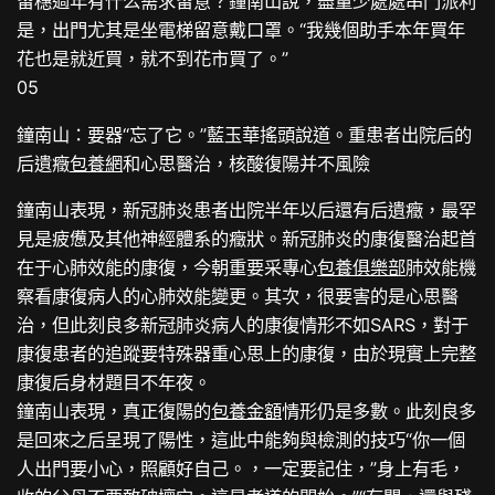
留穗過年有什么需求留意？鐘南山說，盡量少處處串門派利
是，出門尤其是坐電梯留意戴口罩。“我幾個助手本年買年
花也是就近買，就不到花市買了。”
05
鐘南山：要器“忘了它。”藍玉華搖頭說道。重患者出院后的
后遺癥
包養網
和心思醫治，核酸復陽并不風險
鐘南山表現，新冠肺炎患者出院半年以后還有后遺癥，最罕
見是疲憊及其他神經體系的癥狀。新冠肺炎的康復醫治起首
在于心肺效能的康復，今朝重要采專心
包養俱樂部
肺效能機
察看康復病人的心肺效能變更。其次，很要害的是心思醫
治，但此刻良多新冠肺炎病人的康復情形不如SARS，對于
康復患者的追蹤要特殊器重心思上的康復，由於現實上完整
康復后身材題目不年夜。
鐘南山表現，真正復陽的
包養金額
情形仍是多數。此刻良多
是回來之后呈現了陽性，這此中能夠與檢測的技巧“你一個
人出門要小心，照顧好自己。，一定要記住，”身上有毛，