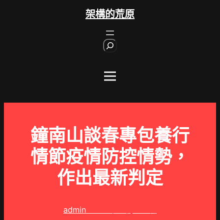
跳
架構的荒原
至
主
S
要
e
內
a
r
容
c
h
鐘南山談春專包養行
情節疫情防控情勢，
作出最新判定
admin
2025 年 9 月 20 日