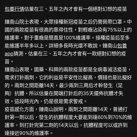
包養行情
估量在三、五年之內才會有一個絕對幻想的疫苗
鐘南山院士表現，大眾接種新冠疫苗之后仍需佩帶口罩。中
國的兩款疫苗有很高的靠得住性，對輕癥沾染有75%以上的
維護率，對于重癥是簡直是100%維護率。接種疫苗后至多
能維護半年多以上，詳細多長時光還不敢說。鐘南山
包養
app
猜測，估量在三、五年之內才會有一款絕對幻想的疫
苗。
鐘南山表現，國藥、科興的兩款疫苗都是全病毒滅活疫苗，
需求打針兩劑，它的利益是平安性比擬高，價錢也是比擬好
的。兩劑之間距離14天，最少兩到三周后才幹發生（足
夠）抗體，所以估量在開端打針后的35天擺佈抗體才失
效。這段時光內，仍是很是需求警戒。
疫苗感化方面，鐘南山說明，兩劑之間距離14天，普通打
針第一劑以后，發生的抗體程度大要能到達60%到70%的維
護率，到打針完第二劑的14天以后，抗體程度可以或許到
達接近90%的維護率。