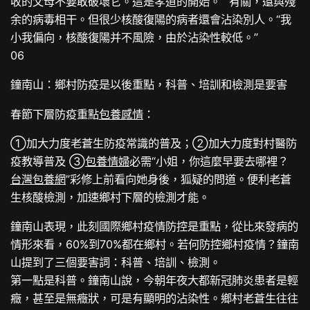
收的父母不要敢破壞它。這是孝道的開始。”“有關，還與殘
余的病毒相干。但很少核酸復陽的病者還會沾染別人。“我
小我偏向，核酸復陽并不風險，由於沾染性較低。”
06
鐘南山：鄉村防疫是以後重點，科普、培訓和檢測是要害
春節下層防疫重點
包養感情
：
①加大力度老蒼生防疫常識的普及；②加大力度對村醫防
疫教導普及 ③
包養情婦
必需“小姐，你這麼早要去哪裡？
台灣包養網
”彩修上前看向她身後，狐疑的問道。便利老蒼
生核酸檢測，加速鄉村下層的檢測才能。
鐘南山表現，此刻國際鄉村疫情防控是重點，從比來發病的
情形來看，60%到70%都在鄉村。若何防控鄉村疫情？鐘南
山提到了三個要害詞：科普、培訓、檢測。
第一點是科普。鐘南山說，今朝年夜大都新冠肺炎患者是輕
癥，甚至是無癥狀，可是有顯明的沾染性。鄉村老蒼生往往