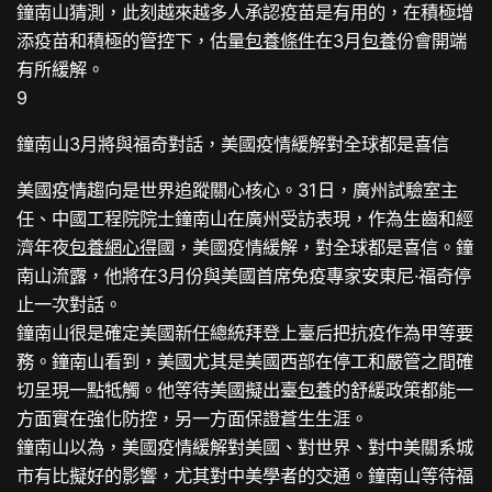
鐘南山猜測，此刻越來越多人承認疫苗是有用的，在積極增
添疫苗和積極的管控下，估量
包養條件
在3月
包養
份會開端
有所緩解。
9
鐘南山3月將與福奇對話，美國疫情緩解對全球都是喜信
美國疫情趨向是世界追蹤關心核心。31日，廣州試驗室主
任、中國工程院院士鐘南山在廣州受訪表現，作為生齒和經
濟年夜
包養網心得
國，美國疫情緩解，對全球都是喜信。鐘
南山流露，他將在3月份與美國首席免疫專家安東尼·福奇停
止一次對話。
鐘南山很是確定美國新任總統拜登上臺后把抗疫作為甲等要
務。鐘南山看到，美國尤其是美國西部在停工和嚴管之間確
切呈現一點牴觸。他等待美國擬出臺
包養
的舒緩政策都能一
方面實在強化防控，另一方面保證蒼生生涯。
鐘南山以為，美國疫情緩解對美國、對世界、對中美關系城
市有比擬好的影響，尤其對中美學者的交通。鐘南山等待福