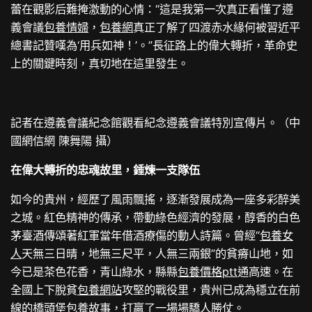
蕾在觀影后難掩激動的心情：“這是我第一次真正看懂了遵
義會議
包養情婦
，
包養網
真正了解了四渡赤水緣何被習近平
總書記贊嘆為‘用兵如神！’。”長征路上的偉大轉折，革命史
上的關鍵時刻，真切地在這里發生。
記者在遵義會議紀念館觀看紀念遵義會議特別宣傳片。（中
國網信網 陳舞陽 攝）
在偉大轉折的忠魂故里，錘煉一支隊伍
如今的貴州，經歷了風雨飄搖，逐漸發展成為一座多彩醉美
之城。紅色精神的傳承，帶動綠色經濟的發展，醇香的白色
茅臺酒傳頌著紅軍當年借酒療傷的動人詩篇。曾經“
包養女
人
天無三日晴，地無三尺平，人無三兩銀”的貧瘠山地，如
今已是茶色花香，青山綠水，縣縣
包養價格ptt
通高速。在
全國上下脫貧
包養網站
攻堅的戰役里，貴州已成為穩立在前
線的橋頭堡
包養故事
，打贏了一場場驕人勝仗。