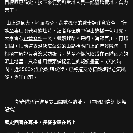
目標既已確定，接下來便要和當地人民一起腳踏實地，奮力
苦干。
“山上濕氣大，地面濕滑，背重機槍的戰士請注意安全！”行
進至婁山關戰斗遺址時，記者隊伍群中傳出這樣一句叮囑，
大家會心
包養條件
一笑，繼續趕路。是啊，海歸百川，再越
雄關，眼前這支沿狹窄濕滑的山路拾階而上的年輕隊伍，爭
相擠在解說員身邊采訪錄音，甚至不懼危險蹲在石階兩旁的
泥土地里，只為能用鏡頭捕捉最佳的報道畫面。5天的時
間，近2500公里的錘煉跋涉，已將這支隊伍鍛煉得意氣風
發，勇往直前。
記者隊伍行進至婁山關戰斗遺址。（中國網信網 陳舞
陽攝）
歷史回響在耳邊，長征永遠在路上