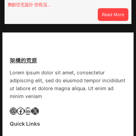
慶
在
樂齡住宅設計 你有沒…
初
疫
:
Read More
次
情
VloJI
公
防
俱
布
控
意
伊
第
翻
蚊
森
修
監
和
設
測
診
架構的荒原
計
數
所
g
據
疫
Lorem ipsum dolor sit amet, consectetur
|
苗
adipiscing elit, sed do eiusmod tempor incididunt
我
一
在
ut labore et dolore magna aliqua. Ut enim ad
線
鏈
minim veniam
博
會
Instagram
Facebook
LinkedIn
X
挑
戰
Quick Links
拼
出