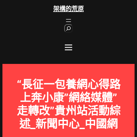
跳
架構的荒原
至
主
S
要
e
內
a
r
容
c
h
“長征一包養網心得路
上奔小康”網絡媒體”
走轉改”貴州站活動綜
述_新聞中心_中國網