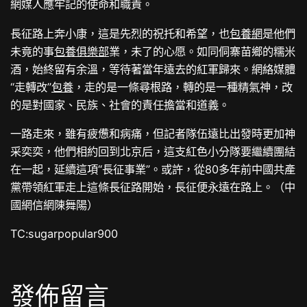
網媒人應牢記的使命和職責。
長征路上奔小康，這是先烈的祝托和希望，也
包養網
是他們
未竟的事
包養俱樂部
業，未了的心愿。如同侗寨苗鄉的糯米
酒，始終留有余溫，等待著當年遠去的紅軍歸來。網絡媒體
“走轉改”
包養
，走的是一條尋根路，轉的是一種精氣神，改
的是對國家、民族、社會的責任擔當和道義。
一路走來，雖有疲憊和病痛，但記者隊伍遠比出發時更加神
采奕奕，他們相約回到北京后，這支紅色小分隊要繼續團結
在一起，延續這項“長征事業”。或許，從80多年前中國共產
黨帶領紅軍走上這條長征路開始，長征便永遠在路上。（中
國網信網陳舞陽）
TC:sugarpopular900
發佈留言