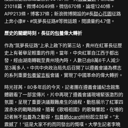
21018篇，微博40649條，微信670條，論壇1240條，
APP213條，博客37條；新浪微博開設的#長
甜心花園
征路
上奔小康#、#筑夢長征路#等微話題，閱讀量約4.7億。
歷史的關鍵時刻，長征的
包養
偉大轉折
作為“筑夢長征路”上承上啟下的第三站，貴州在紅軍長征歷
史上有著舉足輕重的作用。當年，中央紅軍自江西于都出
發，經由湖南轉戰至貴州境內時，人數已由8萬6千人減少
至3萬多人。中共中央政治局先后召開了以遵義會議為標志
的系列重要
包養留言板
會議，實現了中國革命的偉大轉折。
時光荏苒，80多年后的今天，記者團在遵義會議紀念館集
體觀看了一部宣傳片，片中再現了遵義會議現場緊張激烈的
氛圍，呈現了重要決議艱難產生的過程，動態展示了紅軍四
渡赤水的戰略路線。隨著《歌唱祖國》的歌聲響起，在場的
記者無不
包養
為之動容，
包養網dcard
紛紛起立鼓掌。“太
震撼了！”這是大家不約而同發出的慨嘆。大學生記者李曉