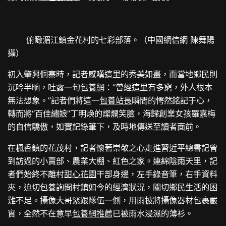
俯瞰湄江鎮金花村的七彩部落。（中國網信網 陳舞陽
攝）
初入肇興侗寨時，記者感嘆這里的秀美如畫，而當地鄉民則
沉吟半晌，吐露一句
包養網
：“曾經這里有多窮，外人根本
無法想象。”記者們將這一
包養站長
瞬間的愕然銘記于心，
轉而將“百佳繡娘”丁明煥的燦爛笑臉，海歸創業女孩羅嘉梅
的自信驕傲，如實記錄筆下，及時地傳送至讀者面前。
在楓香鎮的花茂村，記者懷著崇敬之心走進習近平總書記曾
到訪過的小賣部、農業大棚、紅色之家。連綿陰雨天里，記
者們始終不離村
甜心花園
干部身邊，左手錄音筆，右手資料
夾，迫切
包養
詢問村鎮如今的經濟狀況，關切鄉民生活的困
難不足。攝像大哥緊跟隊伍一側，用雨披將攝像器材包裹嚴
實，全然不在意早
包養網推薦
已被雨水浸濕的薄衫。