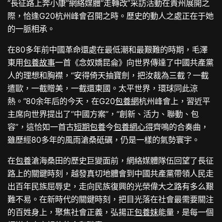
“長征路上奔小康”網絡媒體“走轉改”采訪活動在貴州展開之
際，恰逢G20杭州峰會召開之時。歷史的動人之處正在于她
的一脈相承。
在80多年前中國革命還處在最低潮和最艱難的時期，毛澤
東用
包養故事
一首《念奴嬌昆侖》向世界傳達了中國共產黨
人的理想和胸襟，“安得倚天抽寶劍，把汝裁為三截？一截
遣歐，一截贈美，一截還東國。太平世界，環球同此涼
熱。”80余年后的今天，在G20
包養網
杭州峰會上，習近平
主席向世界提出了“中國方案”，“創新、活力、聯動、包
容”，這恰如一首古
短期包養
今
包養網心得
齊鳴的合奏曲，
雖歷經80多年的風雨滄桑砥礪，仍是一樣的氣勢寰宇。
在
包養
滄海桑田的歷史巨變面前，網絡媒體隊伍回望了長征
路上的關鍵時刻，越發真切地體會到中國共產黨帶領人民走
出百年民族屈辱史，走向民族復興的光榮偉大之路有多么艱
難不易。在新時代的關鍵時刻，把目光落在社會最需要關注
的百姓身上，聚焦社會正義，弘揚正
包養妹
能量，是每一個