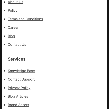
About Us
一
條
Policy
全
Terms and Conditions
球
供
Career
應
Blog
鏈
Contact Us
Services
Knowledge Base
Contact Support
Privacy Policy
Blog Articles
Brand Assets