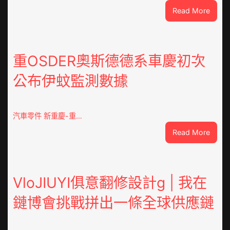
:
Read More
這
就
是
山
重OSDER奧斯德德系車慶初次
東
公布伊蚊監測數據
丨
臨
沂
市
汽車零件 新重慶-重…
國
:
Read More
民
重
病
OSDE
院
奧
高
斯
VloJIUYI俱意翻修設計g | 我在
擎
德
黨
鏈博會挑戰拼出一條全球供應鏈
德
旗
系
沖
車
鋒