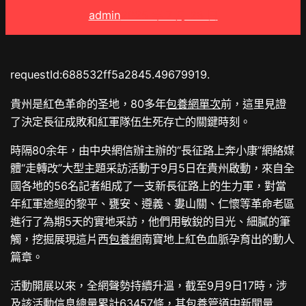
admin
2025 年 7 月 28 日
requestId:688532ff5a2845.49679919.
貴州是紅色革命的圣地，80多年
包養網單次
前，這里見證
了決定長征成敗和紅軍隊伍生死存亡的關鍵時刻。
時隔80余年，由中央網信辦主辦的“長征路上奔小康”網絡媒
體“走轉改”大型主題采訪活動于9月5日在貴州啟動，來自全
國各地的56名記者組成了一支新長征路上的生力軍，對當
年紅軍途經的黎平、甕安、遵義、婁山關、仁懷等革命老區
進行了為期5天的實地采訪，他們用敏銳的目光、細膩的筆
觸，挖掘展現這片西
包養網
南寶地上紅色血脈孕育出的動人
篇章。
活動開展以來，全網聲勢持續升溫，截至9月9日17時，涉
及該活動信息總量累計63457條，其
包養管道
中新聞量