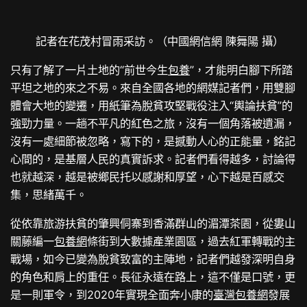
記者在花茂村冒雨采訪。（中國網信網 陳舞陽 攝）
只有了解了一片土地的“前世今生
包養
”，才能明白腳下所踏
平坦之地的來之不易。來自全國各地的網媒記者們，用雙腳
體會大地的變遷，用紙筆為脫貧攻堅戰役注入“輿論扶貧”的
強勁力量。一趟不平凡的紅色之旅，沒有一個角落被遺漏，
沒有一處細節被忽略，寫下的，是撼動人心的正能量，銘記
心間的，是基層人民的真實訴求。記者們看得越多，討論得
也就越深，越是被鄉民托以感謝和厚望，心下越是百感交
集，思緒萬千。
從依靠旅游扶貧的肇興侗寨到香滿群山的湄潭茶園，從婁山
關藤編一
包養網
條街到大數據產業園區，過去紅軍轉戰的主
戰場，如今已變為脫貧致富的主陣地，記者們越發深明自身
的角色和肩上的重任。長征永遠在路上，這不僅是口號，更
是一則軍令，到2020年實現全面奔小康的
臺灣包養網
發展