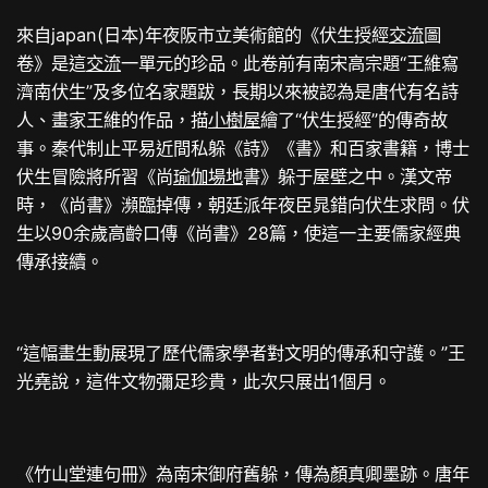
來自japan(日本)年夜阪市立美術館的《伏生授經
交流
圖
卷》是這
交流
一單元的珍品。此卷前有南宋高宗題“王維寫
濟南伏生”及多位名家題跋，長期以來被認為是唐代有名詩
人、畫家王維的作品，描
小樹屋
繪了“伏生授經”的傳奇故
事。秦代制止平易近間私躲《詩》《書》和百家書籍，博士
伏生冒險將所習《尚
瑜伽場地
書》躲于屋壁之中。漢文帝
時，《尚書》瀕臨掉傳，朝廷派年夜臣晁錯向伏生求問。伏
生以90余歲高齡口傳《尚書》28篇，使這一主要儒家經典
傳承接續。
“這幅畫生動展現了歷代儒家學者對文明的傳承和守護。”王
光堯說，這件文物彌足珍貴，此次只展出1個月。
《竹山堂連句冊》為南宋御府舊躲，傳為顏真卿墨跡。唐年