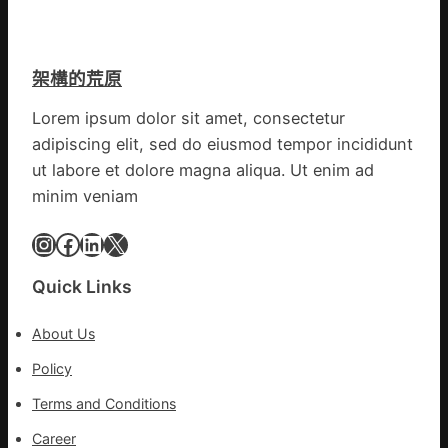
有
直
棚
的
徑
蔬
勸
逾
菜
返
架構的荒原
20
生
厘
孩
Lorem ipsum dolor sit amet, consectetur
米
子
adipiscing elit, sed do eiusmod tempor incididunt
癌
忙
秀
ut labore et dolore magna aliqua. Ut enim ad
_
傳
中
minim veniam
醫
國
院
Instagram
Facebook
LinkedIn
X
網
體
檢
Quick Links
變
風
About Us
險
可
Policy
超
Terms and Conditions
過
10%
Career