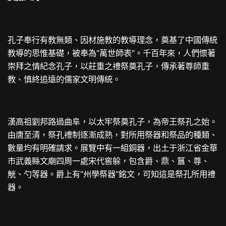
孔子奉行有教無類、因材施教的教導理念，奠基了中國傳統
教導的思惟基礎，被奉為“萬世師表”。千百年來，人們懷著
崇拜之情紀念孔子，以莊重之禮祭奠孔子，傳承著尊師重
教、慎終追遠的儒家文明傳統。
漢高祖劉邦路過曲阜，以太牢祭奠孔子，為帝王祭孔之始。
由唐至清，祭孔禮制逐漸成熟，對所用祭器和祭品的種類、
數量均有明確請求。展覽中有一組銅器，出土于浙江省金華
市武義縣文廟四周一處宋代窖躲，包含爵、鼎、簋、尊、
觥、勺等器。爵上有“州學祭器”銘文，可知這是祭孔所用禮
器。