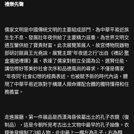
禮樂先聲
儒家文明是中國傳統文明的主要組成部門，為中華平易近族
生生不息、發展壯年夜供給了主要精力滋養，為世界文明交
通互鑒供給了寶貴財富。此次展覽策展人、故宮博物院器物
部研討館員王光堯說，展覽主題“年夜道之行”出自《禮記·
聚
會場地
禮運》篇，表達了儒家對樹立全國為公、選賢任能、
講信修好等美妙社會次序和品德風尚的尋求，不僅是儒家
“年夜同”社會幻想的經典表述，也被賦予新的時代內涵，體
現了中華平易近族對于構建人類命運配合體的獨特懂得和任
務擔當。
走進展廳，第一件展品是西漢海昏侯墓出土的孔子衣鏡（復
制品），這是今朝所見考古出土文物中最早的孔子抽像。衣
鏡後背繪制了3組人物，此中最上一欄左為孔子，右為顏