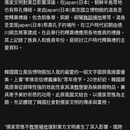
儒家文明對東亞影響深遠，在japan(日本)、朝鮮半島等地
也有祭孔傳統。來自japan(日本)東京國立博物館的湯島圣
堂釋奠禮器，包含銅象尊、銅爵、銅犧
舞蹈場地
尊等。湯島
圣堂是japan(日本)祭奠孔子的場所，在江戶時代初期由德
川綱吉將軍建成。在此舉行的釋奠禮應用各地進貢的禮器，
其上記錄了進貢人和進貢年份，是研討江戶時代釋奠禮的主
要資料。
韓國國立風俗博物館加入我的最愛的一組文字圖屏風繪畫優
美，上書“孝悌忠信禮義廉恥”等年夜字。20世紀初，韓國屏
風逐漸從屏障性強的效能性家具演
教學
變為裝飾類物品，兼
具寄予美妙祈愿的功用。此屏風圖文結合，以儒家思惟為主
題，充足體現了韓國社會對儒家文明的傳承與重視。
“儒家思惟不
教學場地
僅對東方文明產生了深入影響，還跨