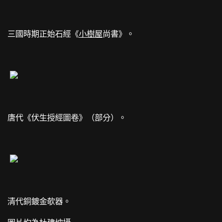
三國時期正始石經《
小樹屋
尚書》。
唐代《伏生授經圖卷》（部分）。
清代銅鍍金欹器。