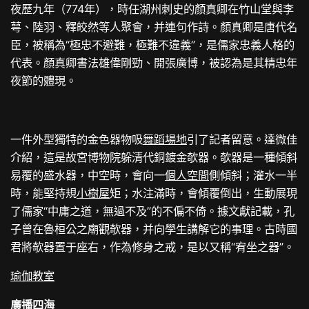
夜歷九年（774年），時任湖州刺史的顏真卿在竹山堂與李
萼、陸羽、釋皎然等人聚會，并連句作詩。顏真卿是唐代名
臣，被稱為“極忠不避難，極難不違義”，是儒家忠義人格的
代表。顏真卿書法雄偉剛勁、開張廣博，被認為是其精忠年
夜節的體現。
一件外型獨特的金色器物吸
舞蹈場地
引了記者留意。達微佳
介紹，這是故宮博物院躲清代銅鍍金欹器。欹器是一種傾斜
易覆的盛水器，中空時，會向一
個人空間
側傾斜；灌水一半
時，能堅持規
小樹屋
矩；水注滿時，會傾覆倒出，生動展現
了儒家“中庸之道，無過不及”的不偏不倚。據文獻記載，孔
子曾在魯桓公之廟觀欹器，并向學生講解它的事理。古時國
君將欹器置于座右，作為修身之戒，是以又稱“宥坐之器”。
瑜伽教室
廣播四海