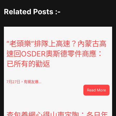
Related Posts :-
“老頭樂”排隊上高速？內蒙古高
速回OSDER奧斯德零件商應：
已所有的勸返
7月27日，有網友爆…
:
Read More
“老
頭
樂”
排
查包養網心得山東定陶：冬日年