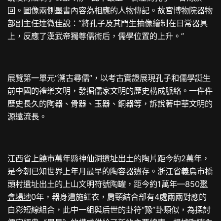
回。圖像兩側墨書內容為相應的人物傳記。故宮博物院器物
部副主任達微佳說：“將孔子及其門生抽像繪制在日常器具
上，反應了漢武帝獨尊儒術后，儒學位置的上升。”
展覽第一單元“溯古尋儒”，以考古實證展現孔子和儒學誕生
前中國的禮樂文明，發掘儒家文明的歷史構成脈絡。一件件
歷史長久的陶器、骨器、玉器、銅器等，訴說著中華文明的
源遠流長。
江西省上饒市萬年縣神仙洞遺址出土的陶片距今約2萬年，
是今朝已知世界上年月最早的陶容器遺存。浙江省義烏市橋
頭村遺址出土的上山文明符號陶罐，距今約1萬年—850
聚
會場地
0年，器身遍施紅衣，肩頸結合部有4處兩兩對應的
白彩短線組合，此中一組與后世的卦符“豫”卦類似，為探討