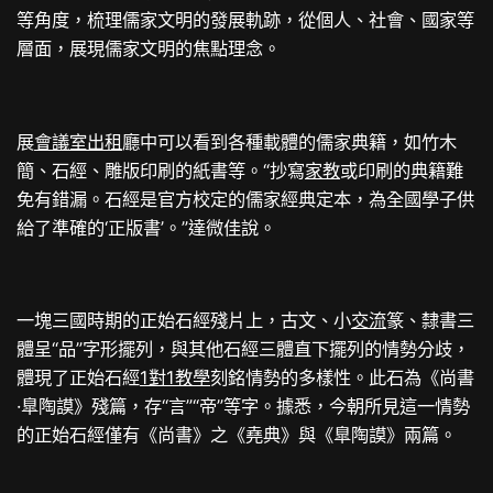
等角度，梳理儒家文明的發展軌跡，從個人、社會、國家等
層面，展現儒家文明的焦點理念。
展
會議室出租
廳中可以看到各種載體的儒家典籍，如竹木
簡、石經、雕版印刷的紙書等。“抄寫
家教
或印刷的典籍難
免有錯漏。石經是官方校定的儒家經典定本，為全國學子供
給了準確的‘正版書’。”達微佳說。
一塊三國時期的正始石經殘片上，古文、小
交流
篆、隸書三
體呈“品”字形擺列，與其他石經三體直下擺列的情勢分歧，
體現了正始石經
1對1教學
刻銘情勢的多樣性。此石為《尚書
·臯陶謨》殘篇，存“言”“帝”等字。據悉，今朝所見這一情勢
的正始石經僅有《尚書》之《堯典》與《臯陶謨》兩篇。