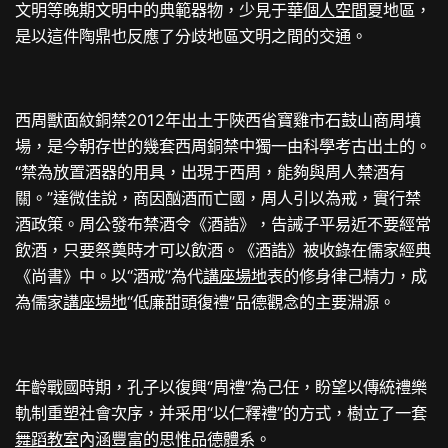
文明等晚期文明中的典範器物，少見于華
個人空間
夏地區，
是以這件陶鼎也反應了分歧地區文明之間的交通。
西周獸面紋銅禁2012年出土于陜西省寶雞市石鼓山商周墳
場，是今朝存世的幾套西周銅禁中獨一由科學考古出土的。
“禁為放置酒器的用具，出現于西周，能夠與周人禁酒有
關。”達微佳說，商因酗酒而亡國，周人引以為戒，實行禁
酒政策。周公發布禁酒令《酒誥》，告誡子平易近不要經常
飲酒，只要祭奠時才可以飲酒。《酒誥》被收錄在儒家經典
《尚書》中。以“酒戒”為代
講座場地
表的修身律己精力，成
為儒家
講座場地
“低廉甜頭復禮”品德觀念的主要淵源。
年齡戰國時期，孔子以復興“周禮”為己任，盼望以傳統禮樂
軌制重塑社會次序，并采用“以仁釋禮”的方式，樹立了一套
舞蹈教室
內涵豐富的思惟品德體系。