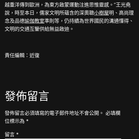
越重洋傳到歐洲，為東方啟蒙運動注進思惟靈感。”王光堯
說，時至本日，儒家文明所蘊含的深奧聰
小樹屋
明、高尚理
念及品德
瑜伽教室
準則等，仍持續為世界國民的溝通懂得、
文明的交通互鑒供給無益啟迪。
責任編輯：近復
發佈留言
發佈留言必須填寫的電子郵件地址不會公開。
必填欄
位標示為
*
留言
*