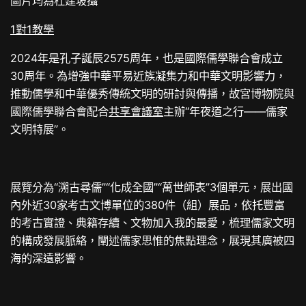
圖片均為杜建坡攝
1對1教學
2024年是孔子誕辰2575周年，也是國際儒學聯合會成立
30周年。為增強中華平易近族凝集力和中華文明影響力，
推動儒學和中華優秀傳統文明的研討與傳播，故宮博物院與
國際儒學聯合會配合
共享會議室
主辦“年夜道之行——儒家
文明特展”。
展覽分為“溯古尋儒”“化成全國”“萬世師表”3個單元，展出國
內外近30家考古文博單位的380件（組）展品，依托豐富
的考古實證、典籍存續、文物加入我的最愛，梳理儒家文明
的構成發展脈絡，闡述儒家思惟的焦點理念，展現其廣被四
海的深遠影響。