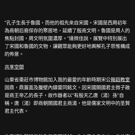
“孔子生長于魯國，而他的祖先來自宋國。宋國是西周初年
為商朝后裔保存的聚居地，延續了殷商文明。魯國是周人的
焦點封國，周文明氛圍濃厚。”達微佳說，展覽中特別展出
了宋國和魯國的文物，讓觀眾能夠更好地輿解孔子思惟構成
的佈景。
共享空間
山東省棗莊市博物館加入我的最愛的年齡時期宋公
舞蹈教室
固鼎，鼎蓋面及腹壁內鑄雷同銘文。因宋國開國君主微子啟
是商王帝乙的長子，故作器者以“有殷天乙唐（湯）孫”自
稱。唐（湯）即商朝開國君主商湯，他是儒家文明中的圣賢
君主代表。