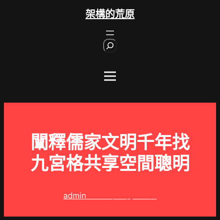
跳
架構的荒原
至
主
S
要
e
內
a
r
容
c
h
闡釋儒家文明千年找
九宮格共享空間聰明
admin
2025 年 3 月 24 日