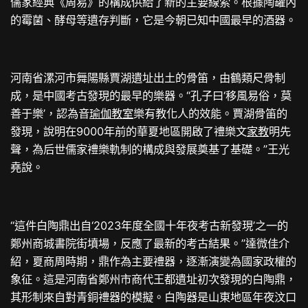
儒家經典《周易》的構成供給了新的主要線索。根據陶罐內
的霉菌、酵母等遺存判斷，它是今朝已知中國最早的酒器。
河南省漯河市舞陽縣賈湖遺址出土的骨笛，由鶴類尺骨制
成，是中國考古發現的最早的樂器。“孔子曰‘移風易俗，莫
善于樂’，認為音
瑜伽教室
樂有教化人的效能。賈湖骨笛的
發現，說明在9000年前的華夏地區開啟了禮樂文
家教
明先
聲，為后世儒家禮樂軌制的構成與發展奠基了基礎。”王光
堯說。
“這件白陶鼎出自‘2023年度全國十年夜考古新發現’之一的
鄭州商城書院街墳場，反應了最新的考古結果。”達微佳介
紹，夏商周時期，鼎作為主要禮器，逐漸演變為國家政權的
象征。這是河南省鄭州市商代王都遺址初次發現的白陶鼎，
其形制來自對青銅禮器的模擬。白陶器是山東地區年夜汶口