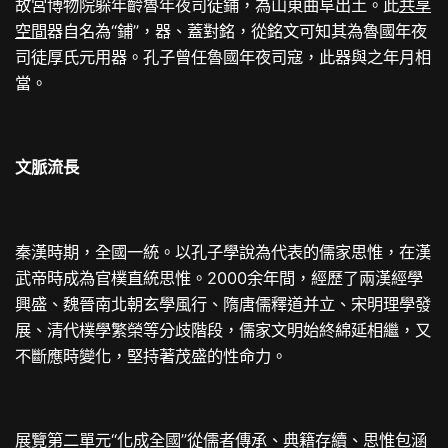
故宮博物院躲年齡魯年夜司徒鋪，為山東曲阜出土。此
共享
空間
器自名為“鋪”，器、蓋對銘，從銘文可知其為魯國年夜
司徒厚氏元用器。孔子曾任魯國年夜司寇，此器與之年月相
當。
文脈流長
秦漢時期，全國一統。以孔子學說為代表的儒家思惟，在漢
武帝時成為官樸直統思惟。2000余年間，經歷了兩漢經學
興盛、魏晉南北朝玄學風行、隋唐儒釋道并立、宋明理學發
展、清代樸學繁榮等分歧階段，儒家文明始終綿延相繼，又
不斷應時變化，堅持著茂盛的性命力。
展覽第二單元“化成全國”從儒者傳承、典籍存續、思惟包涵