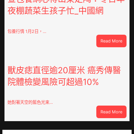
隊
夜棚蔬菜生孩子忙_中國網
上
高
速？
內
包養行情 1月2日，…
蒙
:
Read More
古
查
高
包
速
養
回
網
獸皮痣直徑逾20厘米 癌秀傳醫
OSDE
心
奧
院體檢變風險可超過10%
得
斯
山
德
東
零
定
件
她對著天空的藍色光束…
陶：
商
:
Read More
冬
應：
獸
日
已
皮
年
所
痣
夜