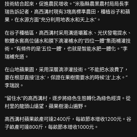
技術結合起來，促進農民增收。”米脂縣農業農村局局長李
瑞告訴記者，高西溝村現有3塊高標準農田，種植谷子和蘋
果，在水源方面“充分利用地表水和天上水”。
在谷子種植區，高西溝村采用溝道壩蓄水、光伏發電提水、
軟體水窖高位儲水和膜下滴灌補水的“四位一體”集雨補灌技
術。“有條件的是‘五位一體’，也就是智能水肥一體化。”李
瑞補充道。
在山地蘋果園，采用深層滴滲灌技術。“不能把水浪費了，
要在根部直接‘注水’，保證在果樹需要水的時候‘注’上水。”
李瑞說。
“留住水”的高西溝村，逐步將綠色生態轉化為綠色經濟。從
村里的龍頭山遠望，蘋果樹漫山遍野。
高西溝村蘋果畝產可達2400斤，每畝節本增收1200元。谷
子畝產可達800斤，每畝節本增收1000元。