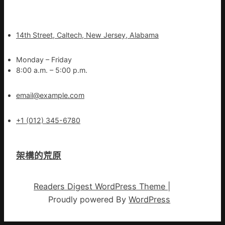
14th Street, Caltech, New Jersey, Alabama
Monday – Friday
8:00 a.m. – 5:00 p.m.
email@example.com
+1 (012) 345-6780
架構的荒原
Readers Digest WordPress Theme
|
Proudly powered By
WordPress