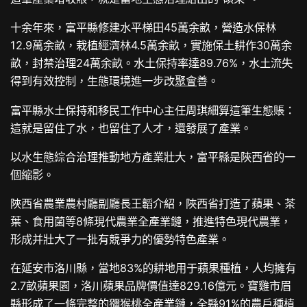
十余年來，富平縣修建水平梯田45萬余畝，營造水保林
12.9萬余畝，栽植經濟林4.5萬余畝，實施保土耕作30萬余
畝，封禁治理24萬余畝。水土保持率達89.76%，水土流失
得到有效控制，生態環境進一步改
聚會
善。
富平縣水土保持和移民工作中心主任周琪細算這筆生態賬：
這就是留住了水，也留住了人才，還發展了產業。
以水生態綜合治理推動地方產業壯大，富平縣是陜西省的一
個縮影。
陜西省農業農村廳副廳長王韜介紹，陜西省打造了蘋果、茶
葉、食用菌等8條現代農業全產業鏈，推進特色現代農業，
形成并壯大了一批有競爭力的優勢特色產業。
在延安市洛川縣，當地83%的耕地用于蘋果種植，人均擁有
2.7畝蘋果園，洛川蘋果品牌價值達829.16億元。寶雞市眉
縣形成了一條完整的獼猴桃全產業鏈，全縣91%的農戶種植