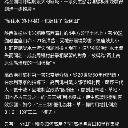
為全國增綠幅度最大的區域，一系列生態治理樣板和經驗得
到進一步推廣。
“留住水”的小村莊，也握住了“飯碗田”
陜西省榆林市米脂縣高西溝村的4平方公里土地上，有40
瑜
伽教室
座山峁、21道溝岔。受地形環境影響，這座陜北小
村莊曾飽受水土流失問題困擾。現在，這里卻以治理水土流
失而聞名，成為周邊村莊爭相學習的對象，被稱為“黃土高
原生態治理的一個樣板”。
高西溝村駐村第一書記常靜介紹，從20世紀50年代開始，
在水利專家的指導下，高西溝村黨支部帶領村民，歷經三代
人、數十載，因地制宜改造“飯碗田”，開創出林地、草地、
田地各占三分之一的“三三制”用地模式，使生態環境得到有
效保護。如今，“三三制”優化為林、草、糧的用地比例為
3∶2∶1的“三二一”模式。
只有“一分田”，糧食如何高產？“把高標準農田和旱作集成