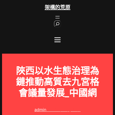
跳
架構的荒原
至
主
S
要
e
內
a
r
容
c
h
陜西以水生態治理為
鏈推動高質去九宮格
會議量發展_中國網
admin
2025 年 2 月 9 日