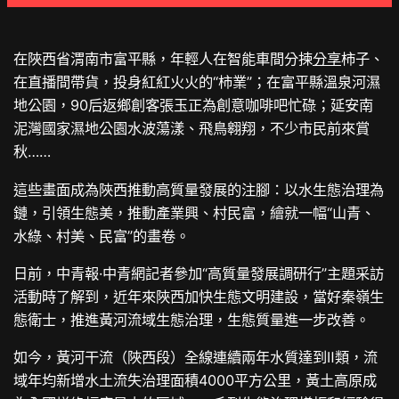
在陜西省渭南市富平縣，年輕人在智能車間分揀
分享
柿子、
在直播間帶貨，投身紅紅火火的“柿業”；在富平縣溫泉河濕
地公園，90后返鄉創客張玉正為創意咖啡吧忙碌；延安南
泥灣國家濕地公園水波蕩漾、飛鳥翱翔，不少市民前來賞
秋……
這些畫面成為陜西推動高質量發展的注腳：以水生態治理為
鏈，引領生態美，推動產業興、村民富，繪就一幅“山青、
水綠、村美、民富”的畫卷。
日前，中青報·中青網記者參加“高質量發展調研行”主題采訪
活動時了解到，近年來陜西加快生態文明建設，當好秦嶺生
態衛士，推進黃河流域生態治理，生態質量進一步改善。
如今，黃河干流（陜西段）全線連續兩年水質達到Ⅱ類，流
域年均新增水土流失治理面積4000平方公里，黃土高原成