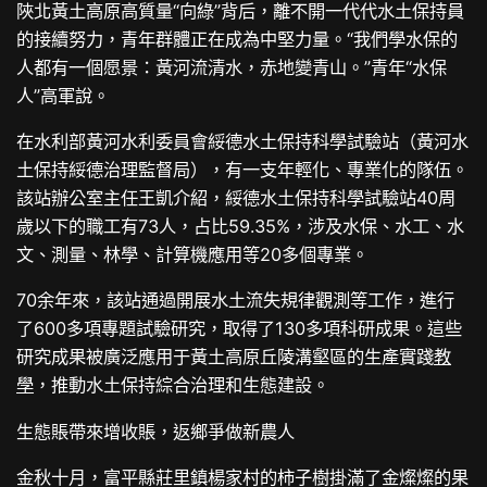
陜北黃土高原高質量“向綠”背后，離不開一代代水土保持員
的接續努力，青年群體正在成為中堅力量。“我們學水保的
人都有一個愿景：黃河流清水，赤地變青山。”青年“水保
人”高軍說。
在水利部黃河水利委員會綏德水土保持科學試驗站（黃河水
土保持綏德治理監督局），有一支年輕化、專業化的隊伍。
該站辦公室主任王凱介紹，綏德水土保持科學試驗站40周
歲以下的職工有73人，占比59.35%，涉及水保、水工、水
文、測量、林學、計算機應用等20多個專業。
70余年來，該站通過開展水土流失規律觀測等工作，進行
了600多項專題試驗研究，取得了130多項科研成果。這些
研究成果被廣泛應用于黃土高原丘陵溝壑區的生產實踐
教
學
，推動水土保持綜合治理和生態建設。
生態賬帶來增收賬，返鄉爭做新農人
金秋十月，富平縣莊里鎮楊家村的柿子樹掛滿了金燦燦的果