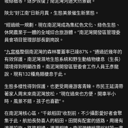
坡綠植等，逐步恢復了南泥灣河道天然景觀。
陜北“好江南”日新月異，生態美景催生新業態。
“經過統一規劃，現在南泥灣成為集紅色文化、綠色生態、
休閑農業于一體的全域綜合旅游體。”南泥灣開發區管理委
員會項目管理部部長劉崗說。
“
九宮格
整個南泥灣的森林覆蓋率已達87%。”通過近幾年的
有效保護，南泥灣濕地生態系統和野生動植物棲息（生長）
環境得到明顯改善。南泥灣開發區管委會工作人員王彥龍
說，現有132種鳥類棲息于此。
生態多樣性得到保護，也更受周邊游客青睞。市民王延清帶
著家人周末來南泥灣放松，“現在過來也方便，開車半小
時，風景不錯，孩子也喜歡”。
在南泥灣核心區，“千畝稻田”收割前，不少攝影愛好者會聚
集于此，航拍長勢喜人的稻田。田間有配套的道路，周邊有
灌溉設施，路路相通、渠渠相連。南泥灣鎮桃寶峪村第一書