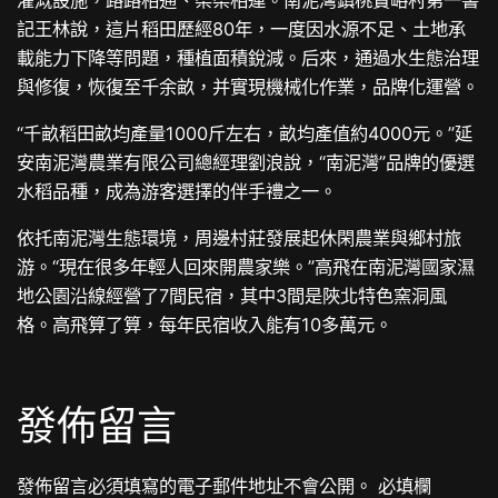
記王林說，這片稻田歷經80年，一度因水源不足、土地承
載能力下降等問題，種植面積銳減。后來，通過水生態治理
與修復，恢復至千余畝，并實現機械化作業，品牌化運營。
“千畝稻田畝均產量1000斤左右，畝均產值約4000元。”延
安南泥灣農業有限公司總經理劉浪說，“南泥灣”品牌的優選
水稻品種，成為游客選擇的伴手禮之一。
依托南泥灣生態環境，周邊村莊發展起休閑農業與鄉村旅
游。“現在很多年輕人回來開農家樂。”高飛在南泥灣國家濕
地公園沿線經營了7間民宿，其中3間是陜北特色窯洞風
格。高飛算了算，每年民宿收入能有10多萬元。
發佈留言
發佈留言必須填寫的電子郵件地址不會公開。
必填欄