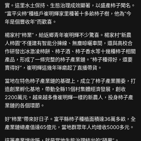
實。這里水土保持、生態治理成效顯著，以盛產柿子聞名。
“富平尖柿”種植戶崔明輝家里種著十多畝柿子樹，他為“今
年是個豐收年”而歡喜。
楊家村“柿業”，給返鄉青年崔明輝不少驚喜。楊家村“新農
人柿園”不僅建有智能分揀線、無塵晾曬車間，還與高校合
作研發出冰激凌柿餅、柿子酒、柿子香水等十幾種柿子相關
產品，形成了一條完整的柿子產業鏈。“柿子種得好，還要
賣得好”，崔明輝這幾年琢磨起了直播帶貨。
當地在特色柿子產業鏈的基礎上，成立了柿子產業團委，打
造創業孵化基地，帶動全縣11個村集體經濟發展，創收
2200萬元。越來越多像崔明輝一樣的新農人，投身柿子產
業鏈的各個環節。
好“柿業”帶來好日子。富平縣柿子種植面積達36萬多畝，全
產業鏈總產值達65億元，當地群眾年人均增收5000多元。
這筆產業增收賬，就是當地生態治理結出的“碩果”。