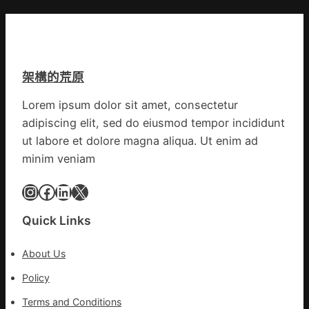
州
喝
市
出
心
文
思
明
康
味
架構的荒原
森
_
和
中
Lorem ipsum dolor sit amet, consectetur
診
國
adipiscing elit, sed do eiusmod tempor incididunt
所
網
家
ut labore et dolore magna aliqua. Ut enim ad
醫
minim veniam
科
復
Instagram
Facebook
LinkedIn
X
病
院
Quick Links
盡
心
About Us
盡
力
Policy
防
Terms and Conditions
控