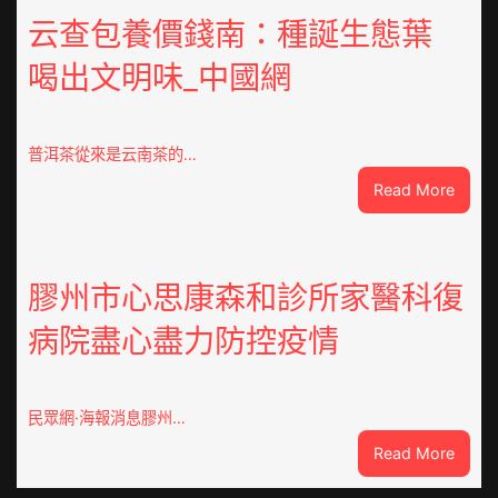
重
云查包養價錢南：種誕生態葉
積
喝出文明味_中國網
極
呼
應
黃
普洱茶從來是云南茶的…
家
:
Read More
營
云
社
查
區
包
舉
養
膠州市心思康森和診所家醫科復
動
價
展
病院盡心盡力防控疫情
錢
新
南：
竹
種
森
誕
和
民眾網·海報消息膠州…
生
診
:
Read More
態
所
膠
葉
開