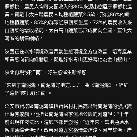
獼猴桃，農民人均可支配收入的80%來源
小樹屋
于獼猴桃產
業。寶雞市太白縣農民人均種植蔬菜2.5畝，形成86%的耕
地種植蔬菜、85%的群眾從事蔬菜生產、73%的農民收入來
自蔬菜的增收格局，太白高山蔬菜已形成面向全國、直供大
灣區的銷售網絡。
陜西正在以水環境改善帶動生態環境全方位改善，培育產業
和業態向新向綠發展，促進綠水青山更好轉化為金山銀山。
陜北再現“好江南”，好生態催生新業態
“來到了南泥灣，南泥灣好地方……”一曲《南泥灣》，唱紅
了這個“陜北好江南”。
延安市寶塔區南泥灣鎮桃寶峪村村民高飛對南泥灣的發展變
化深有感觸，他指著南泥灣國家濕地公園的河道說：“十年
前跟現在沒法比，這底下都是淤泥。”近年來，當地通過水
系聯通綜合治理，改善河道
九宮格
清淤疏浚、河岸整治、岸