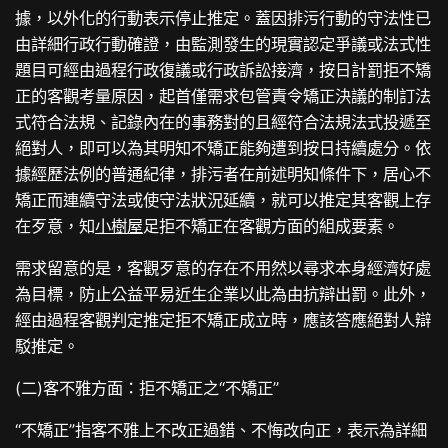
據，以外化的行動表示停止推定。蓋因排污行動的守法性已
由詳細行政行動確證，由監測發生的現實認定爭議或法式性
題目可經由過程行政復議或行政訴訟接濟，按日計罰拒不矯
正的客觀考量原因，起首僅需求包管責令矯正決議的制訂法
式符合法規、記錄內在的事務對的且經符合法規法式投遞至
絕對人，即可以為其明知不矯正能夠遭到按日持續處分。依
據經歷法例的普通紀律，排污者在前述明知條件下，居心不
矯正而連續守法或使守法狀況延續，就可以推定其客觀上存
在歹意，知
小樹屋
足拒不矯正在客觀方面的組成要素。
需求留意的是，客觀歹意的存在不用然以尋求本身經濟好處
為目標，防止公益平易近生企業以此為由抗辯出罰。此外，
經由過程客觀判定推定拒不矯正成立時，應該答應絕對人辯
駁推定。
(二)客不雅方面：拒不矯正之“不矯正”
“不矯正”指客不雅上不改正過錯、不悔改向正，表示為詳細