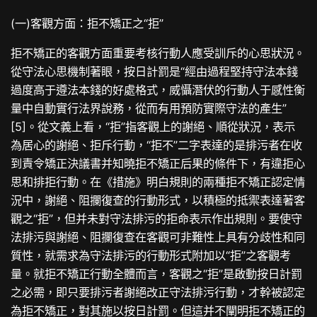
(一)客觀方面：拒不矯正之“拒”
拒不矯正的客觀方面重要考核行動人應受訓斥的心思狀況。
從守法心思機制著眼，按日計罰是“經由過程堅持守法本錢
過度高于遵法本錢的好處格式，威懾潛伏的行動人于感性衡
量中自動實行法界說務，從而有用預防實際守法的產生”
[5]。從文義上看，“拒”指客觀上的謝絕、順從狀況，表示
為居心的謝絕、拒斥行動，“拒不”二字表達的是排污者在收
到責令矯正決議書并知曉拒不矯正后果的條件下，有違拒心
思和排拒行動。在《措施》明白規則的兩種拒不矯正認定情
況中，謝絕、阻攔復查的行動形式，以積極的抵禦表達著客
觀之“拒”，但并未對守法排污的拒命表示作出規則。要使守
法排污與謝絕、阻攔復查在客觀可非難性上具有分歧性和同
質性，就需求為守法排污的行動形式附加以“拒”之客觀考
量。就拒不矯正行動全體而言，客觀之“拒”是啟動按日計罰
之必需，即只要排污者謝絕改正守法排污行動，才幹被認定
為拒不矯正，對其施以按日計罰。但這并不闡明拒不矯正的