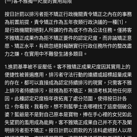
(一)客不雅獨一尺度的實用局限
按日計罰以排污者拒不矯正行政機關責令矯正之內在的事務
為前置前提，責令矯正作為五年夜類行政決議的一種[1]，
是行政機關對絕對人所課的作為或不作為公法任務。僅將客
不雅矯正成果作為拒不矯正要件的認定尺度，而非論矯正意
愿、矯正水平，有疏忽絕對報酬實行行政任務所作的整改盡
力之嫌，在實用中不難發生諸多題目。
1.進罰基準被不妥壓低。客不雅矯正成果尺度因其實用上的
便捷性被普遍應用，排污者守法行動的連續或超標超量成果
的存在，都可以直接成為認定持續排污的現實，只需客不雅
上排污者持續排污，就視為拒不矯正，無須考核其他任何原
因。此種認定尺度極年夜拓寬了處分范圍，使得按日計各
位，你看我，我看你，想不到藍學士去哪裡找了這麼個破公
婆？藍爺是不是對自己原本是寶物，捧在手心裡的女兒如此
失望罰的濫用成為能夠，客不雅矯正成果自己并不克不及闡
明排污者拒不矯正。按日計罰以罰款的方法科處絕對人以昂