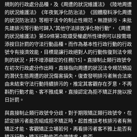
規則的行政處分品種，及《周遭的狀況維護法》《陸地周遭
的狀況維護法》《年夜氣淨化防治法》《固體廢料淨化周遭
的狀況防治法》等相干法令的制止性規范，無證排污、未批
先建排污等行動可歸入“其他守法排放淨化物行動”，《周遭
的狀況維護法》第59條第3款還受權處所性律例可以按需增
添按日計罰的守法行動品種。而作為基本性行政行動的行政
號令有接濟效能，目標是讓行政絕對人的行動恢復到法令規
則的狀況，并不增添額定的任務[15]。直接制止類行政號令
在初次行政處分作出時，直接指向周遭的狀況法令規范預設
的潛伏生態周遭的狀況傷害損失，復查發明排污者無合法來
由未結束守法行動持續排污的，推定其客觀存在歹意，不再
斟酌行動才能、客不雅成果，直接認定為拒不矯正并施以按
日計罰。
與直接制止類行政號令分歧，對于期限矯正類行政號令，在
認定排污者能否組成拒不矯正時，起首應該考核排污者有無
矯正才能、客觀矯正立場若何，再看排污者客不雅上能否有
矯正行動、矯正行動能否合適請求、能否