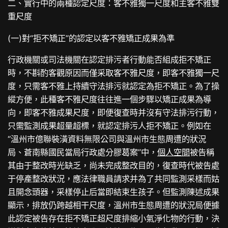
二、實行中的兩種認定尺度：客不雅獨一尺度和主客不雅雙
重尺度
(一)對“拒不矯正”的認定以客不雅矯正成果為準
行政機關或司法機關在認定排污者行動能否組成拒不矯正
時，不斟酌客觀原因而僅采取客不雅尺度，即客不雅獨一尺
度，只需客不雅上持續守法排污就認定為拒不矯正。為了操
縱方便，此種客不雅尺度往往進一個步驟以矯正成果為導
向，即客不雅成果尺度，即便復查時并沒有守法排污行動，
只需監測成果超量超標，就認定排污人拒不矯正。例如在
“溫州市億聯裝潢資料無限公司與溫州市生態周遭的狀況
局、蒼南縣國民當局行政處分膠葛案”中，
個人空間
被告稱
其由于整改時光缺乏，尚未完成整改目的，復查時代被告處
于停產整改狀況，應法律職員請求并為了共同監測采樣而姑
且開念頭器，采樣停止后當即結束生孩子。但監測陳述成果
顯示，排放仍跨越相干尺度，溫州市生態周遭的狀況局便據
此認定被告存在拒不矯正超尺度排縮小氣淨化物的行動，決