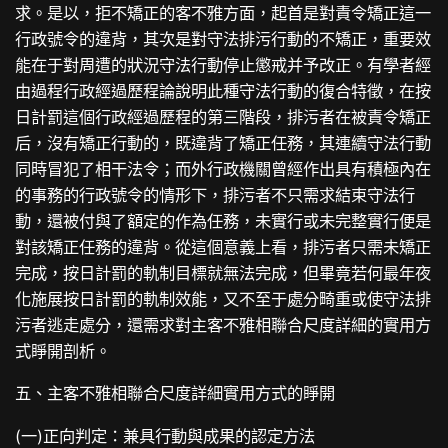
求。是以，拒不矯正的客不雅方面，起首是對責令矯正這一
行政號令的違背，其次是對守法排污行動的不矯正，重要效
能在于對周遭的狀況守法行動停止懲戒并予改正。有學者經
由過程行政經過歷程論說明此種守法行動的復合特徵，在按
日計罰這個行政經過歷程的第三階段，排污者在被責令矯正
后，沒有矯正行動的，既違背了矯正任務，其連續守法行動
同時冒犯了相干法令；而外行政機關曾經作出具有積極內在
的事務的行政號令的情形下，排污者不只需求結束守法行
動，還被付與了額定的作為任務，未實行或未完整實行便是
對該矯正任務的違背。從這個意義上看，排污者只需未矯正
完成，按日計罰的軌制目標就無法完成，但畢竟若何最年夜
化施展按日計罰的軌制效能，又不至于處分畸重或使守法排
污者逃走處分，還需求對主客不雅相聯合尺度詳細的實用方
式睜開剖析。
五、主客不雅相聯合尺度詳細實用方式的睜開
(一)正向判定：兼具行動與成果的認定方法