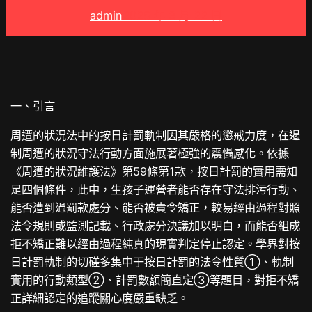
admin
2025 年 3 月 22 日
一、引言
周遭的狀況法中的按日計罰軌制因其嚴格的懲戒力度，在遏
制周遭的狀況守法行動方面施展著極強的震懾感化。依據
《周遭的狀況維護法》第59條第1款，按日計罰的實用需知
足四個條件，此中，生孩子運營者能否存在守法排污行動、
能否遭到過罰款處分、能否被責令矯正，較易經由過程對照
法令規則或監測記載、行政處分決議加以明白，而能否組成
拒不矯正難以經由過程純真的現實判定停止認定。學界對按
日計罰軌制的切磋多集中于按日計罰的法令性質①、軌制
實用的行動類型②、計罰數額簡直定③等題目，對拒不矯
正詳細認定的追蹤關心度嚴重缺乏。