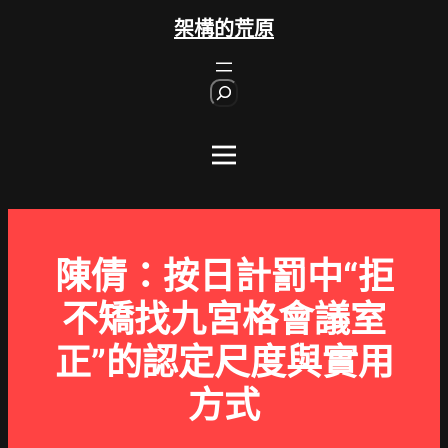
跳
架構的荒原
至
主
S
要
e
內
a
r
容
c
h
陳倩：按日計罰中“拒
不矯找九宮格會議室
正”的認定尺度與實用
方式