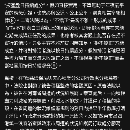
“按
家教
日持續處分”。假如直接實用，不單無助于年夜氣平
安的應急保證，也勢必與公道、公正公平、罰責相當準繩相
悖⑧。二審法院以為，“不矯正”是客不雅上形成的成果，
而“拒不”則表白其客觀上的順從狀況，即便排污者存在未能
定期完成矯正任務的成果，也應考核其客觀上能否存在拒不
實行的情形，只要主客不雅前提同時知足，“拒不矯正”方能
成立，并可對排污者施以按日持續處分，假如排污者確已著
手盡力矯正而
交流
未收矯正之效，不該視為“拒不矯正”而果
斷地實用按日持續處分⑨。
異樣，在“輝縣環保局與天心種業分公司行政處分膠葛案”
中，法院也斟酌了被告積極整改的客觀原因。原審法院以
為，被告在河南省周遭的狀況維護廳立案查處后，一向積極
盡力削減豬的存欄數，削減污水排放，并獲得了積極的停
頓，在省周遭的狀況維護廳規則的刻日內提早半年徹底打消
了淨化，行政處分應該斟酌相干原因⑩。又如“啟東市呂四
港鎮一浪春浴室與啟東市周遭的狀況維護局行政處分膠葛