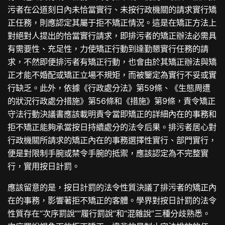
污者在公道刻日內未恰當實行、未按行政機關的請求實行矯
正任務，則應認定其屬于拒不矯正情況。這是在矯正方法上
對絕對人提出的恰當實行請求，即排污者的矯正辦法必需具
有需要性、充足性，力使矯正行動到達勤懇實行任務的請
求，不然即便排污者有矯正行動，也會由於其矯正辦法與矯
正才能不婚配或矯正立場不規矩，而被鑒定為實行不妥或實
行缺乏。此外，依據《行政處分法》第59條、《生態周遭
的狀況行政處分措施》第56條和《措施》第9條，責令矯正
守法行動決議書應該載明責令當即矯正的詳細內在的事務和
拒不矯正能夠承當按日持續處分的法令后果。排污者居心對
行政機關所請求的矯正內在的事務選擇性實行、部門實行，
便是對限制手腕或禁令手腕的抵禦，應該認定為不完整實
行，實用按日計罰。
應該留意的是，按日計罰的法令性質決議了排污者的矯正內
在的事務，影響著拒不矯正的客體。學界對按日計罰的法令
性質存在“次序罰說”“履行罰說”和“混雜說”三種分歧熟悉。