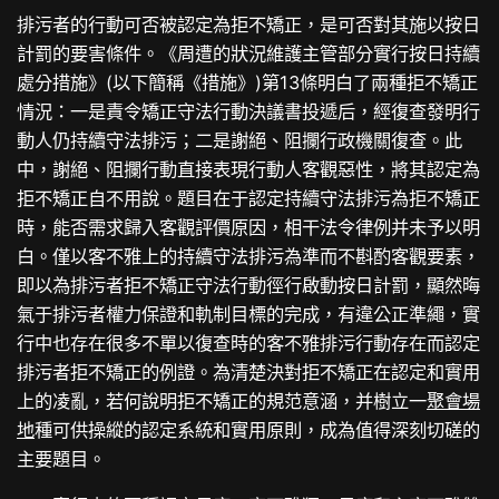
排污者的行動可否被認定為拒不矯正，是可否對其施以按日
計罰的要害條件。《周遭的狀況維護主管部分實行按日持續
處分措施》(以下簡稱《措施》)第13條明白了兩種拒不矯正
情況：一是責令矯正守法行動決議書投遞后，經復查發明行
動人仍持續守法排污；二是謝絕、阻攔行政機關復查。此
中，謝絕、阻攔行動直接表現行動人客觀惡性，將其認定為
拒不矯正自不用說。題目在于認定持續守法排污為拒不矯正
時，能否需求歸入客觀評價原因，相干法令律例并未予以明
白。僅以客不雅上的持續守法排污為準而不斟酌客觀要素，
即以為排污者拒不矯正守法行動徑行啟動按日計罰，顯然晦
氣于排污者權力保證和軌制目標的完成，有違公正準繩，實
行中也存在很多不單以復查時的客不雅排污行動存在而認定
排污者拒不矯正的例證。為清楚決對拒不矯正在認定和實用
上的凌亂，若何說明拒不矯正的規范意涵，并樹立一
聚會場
地
種可供操縱的認定系統和實用原則，成為值得深刻切磋的
主要題目。