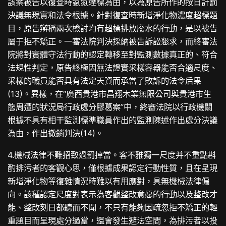
該案被告以復查時氨氮達標為由，以為原告所作的按日計罰
決議無現實和法令根據。針對復查時新增淨化物濃度超標題
目，原告辯稱兩次檢討均有超標排放廢水的行動，是以被告
屬于拒不矯正。一審法院判決採納被告訴訟懇求，而終審法
院將對實體守法行動的認定轉移至對監測數據真正的、符合
法規性判定，原告終極因無法證實采樣容器能否合適尺度、
采樣的職員能否具有法定天資而承當了敗訴的法令后果
(13)。異樣，在“廣西貴港市昌翔木業無限公司與貴港市生
態周遭的狀況局行政處分膠葛案”中，終審法院以行政機關
根據不具有相干監測標準職員作出的監測陳述作出處分決議
為由，作出撤銷判決(14)。
4.機械法律不難招致過罰掉當。客不雅獨一尺度并不重點斟
酌排污者的客觀心思，僅根據成果認定行動性質，且在呈現
新增淨化物等復雜情況時難以有用應對，具無機械法律偏
向。該種認定尺度對表示為客觀整改意愿的行動以及整改才
能、整改刻日都聽而不聞，不只有能夠因疏忽拒不矯正的輕
重題目而呈現處分過當，還會發生避法空間，為排污者以投