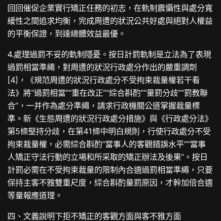
回回催促企業實行矯正任務的初志，在軌制震懾性與處分寬
緩性之間追求均衡，完成周遭的狀況公共好處與絕對人權益
的平衡保證，到達總體效益最優。
4.處理過罰不妥的軌制隱憂。按日計罰軌制是立法為了表現
過罰相當準繩，對周遭的狀況行政處分作出的嚴重調劑
[4]，《規范周遭的狀況行政處分不受拘束裁量權若干看
法》將“過罰相當”“重在改正”“綜合斟酌”“量罰分歧”“罰教聯
合”，一并作為處分準繩，請求行政機關公道掌握裁量標
準。新《生態周遭的狀況行政處分措施》與《行政處分法》
第5條堅持分歧，在第41條中明白規則，行使行政處分不受
拘束裁量權，必需綜合斟酌“當事人的客觀錯誤水平”“當事
人矯正守法行動的立場和所采取的矯正辦法及後果”。按日
計罰必需在不受拘束裁量的限制內合適過罰相當準繩，只要
保持主客不雅雙重尺度，綜合斟酌量罰原因，才幹加倍合適
等量報應道理。
四、文義說明下拒不矯正的客觀方面與客不雅方面