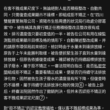
在客不雅成果尺度下，無論絕對人能否積極整改、自動共
同，只需復查成果顯示不達標，即組成拒不矯正。在“四川
雙龍實業無限公司、資陽市生態周遭的狀況局行政處分膠葛
案”中，被告稱其為實行矯正任務積極整改且整改很有成
效，排污濃度值只要初查值的一半。被告在公司有用在線監
測監控成果顯示目標及格的情形下，自動陳述整改成果，并
約請原市環保局前來檢討，檢討時由于水量未到達排放線，
原告于上午未能勝利取樣，被告便抓緊生孩子直到水量到達
排放線，但原告依據復查成果，確認被告仍持續超標排放生
孩子廢水，屬于拒不矯正。一審法院明白指出：能否
私密空
間
組成拒不矯正，重要看矯正成果，便是否仍持續守法排放
淨化物，固然被告生孩子廢水的濃度值有所下降，但復查時
仍不達標，屬于持續守法排放淨化物的情況⑥。被告上訴
后，終審法院固然作出了撤銷判決，但并未否認拒不矯正的
客不雅成果認定尺度⑦。
對“拒不矯正”的認定
教學場地
，僅以客不雅超標成果為準，