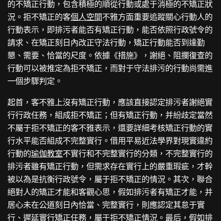
的不矯正行動，包含積極的順從行動或處于消極的不矯正狀
況。拒不矯正的客
個人空間
不雅方面重要追蹤關心行動人的
行動表示，即排污者能否有矯正行動，能否依照行政號令的
請求、在矯正刻日內改正守法行動，矯正行動能否到達勤
懇、需要、恰當的尺度。依據《措施》，謝絕、阻攔復查的
行動可以被推定為拒不矯正，而對于守法排污的行動尚需進
一個步驟判定。
起首，客不雅上沒有矯正行動，應該直接認定排污者謝絕實
行行政任務，組成拒不矯正；但有矯正行動，并紛歧定當然
不屬于拒不矯正的客不雅表示，還要詳細考核矯正行動的實
行水平能否組成不完整實行。借用平易近法學界對現實違約
行動的
瑜伽教室
不實行和不完整實行的分類，不完整實行的
排污者雖有矯正行動，但需求存在實行上的嚴重瑕疵，才幹
被以為是抗衡行政號令，屬于拒不矯正的情況。其次，聯合
絕對人的矯正才能和客觀心思，假如排污者有矯正才能，并
居心未在公道刻日內恰當、完整實行，則應認定其怠于實
行、遲延實行矯正任務，屬于拒不矯正情況。最后，假如排