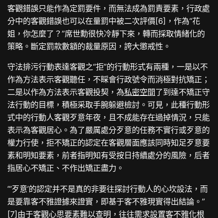
客觀錯誤只能作為定罰要件，而無法成為罰責要素，行政處
分中的客觀錯誤也可以在量罰中被二次評價[6]，作為“花
姐，你怎麼了？”席世勳很快冷靜下來，轉而採取情緒化的
策略。斷定罰款數額的裁量原因，誇大懲戒性。
守法排污行動表達客觀之“拒”的行動形式有兩種，一是以不
作為方法表示客觀聽任，不睬會行政號令而消極對抗矯正；
二是以作為方法表示客觀投契，為
私密空間
了到達不矯正守
法行動的目標，積極采取手腕躲避檢討。可見，此種行動形
式中的行動人客觀歹意年夜，且不成能存在過掉情況，只能
表示為客觀居心。為了嚴厲處分歹意的任務不實行或歹意的
權力行使，拒不矯正的認定在客觀層面應該同時知足歹意要
素和明知要素，前者指明知有受按日持續處分的風險，后者
指居心不矯正、不作出矯正盡力。
“‘歹意’的認定并不是真的非要往探討行動人的心坎設法，而
是要靠客不雅證據來證實，即基于客不雅現實得出結論。”
[7]由于客觀心思要素難以查明，往往需求設置客不雅化根