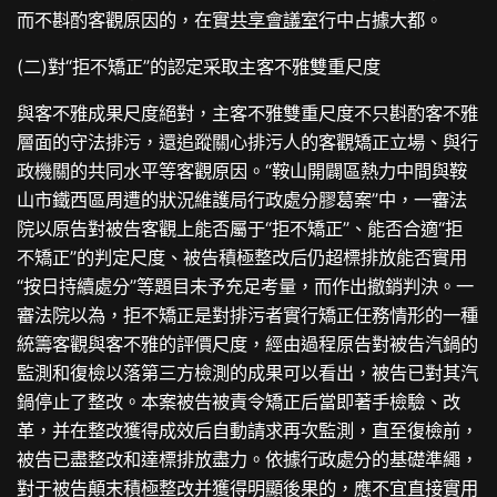
而不斟酌客觀原因的，在實
共享會議室
行中占據大都。
(二)對“拒不矯正”的認定采取主客不雅雙重尺度
與客不雅成果尺度絕對，主客不雅雙重尺度不只斟酌客不雅
層面的守法排污，還追蹤關心排污人的客觀矯正立場、與行
政機關的共同水平等客觀原因。“鞍山開闢區熱力中間與鞍
山市鐵西區周遭的狀況維護局行政處分膠葛案”中，一審法
院以原告對被告客觀上能否屬于“拒不矯正”、能否合適“拒
不矯正”的判定尺度、被告積極整改后仍超標排放能否實用
“按日持續處分”等題目未予充足考量，而作出撤銷判決。一
審法院以為，拒不矯正是對排污者實行矯正任務情形的一種
統籌客觀與客不雅的評價尺度，經由過程原告對被告汽鍋的
監測和復檢以落第三方檢測的成果可以看出，被告已對其汽
鍋停止了整改。本案被告被責令矯正后當即著手檢驗、改
革，并在整改獲得成效后自動請求再次監測，直至復檢前，
被告已盡整改和達標排放盡力。依據行政處分的基礎準繩，
對于被告顛末積極整改并獲得明顯後果的，應不宜直接實用