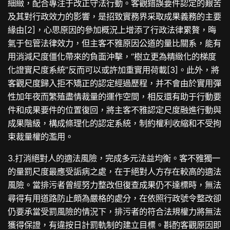
細緻，配合專注于改正守法行動。客觀錯誤要件認定的艱苦
及其對行政效力的影響，是招致實務界采取成果義務的主要
緣由[2]，心思原因的參加概況上增添了行政法律累贅，晦
氣于包管法律效力，但主客不雅原因公道的量比關系，能有
用消減尺度僵化帶來的負面沖擊，“樹立更為精緻化的梯度
化證實尺度系統”反而可以或許加重實用荷載[3]。此外，將
客觀尺度歸入拒不矯正的認定經過歷程，并不會由於實用彈
性加年夜而繁殖盡情裁量的運作空間，相反還有助于行動要
件和成果要件的位置復回，將主客不雅認定尺度融進行動與
成果階級，構成條理化的認定系統，制約權利收縮和不受拘
束裁量權的濫用。
3.打消絕對人的適法風險，完成多元法益均衡。客不雅獨一
的量罰尺度最應受詬病之處，在于絕對人方存在較高的適法
風險。當排污者曾經努力整改但復查成果仍不達標時，無法
尋得有用道路防止頗為嚴格的處分，在依照行政號令整改卻
仍要承當受罰風險的情況下，排污者的符合法規權力將無法
獲得保證，有違按日計罰軌制的建立目標。斟酌客觀原因即