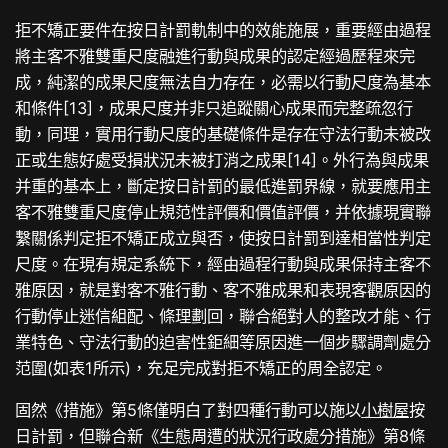
拒不矯正要件在按日計罰軌制中的效能施展，重要經由過程
將主客不雅雙重尺度融進行動與成果的認定經過歷程來完
成，純潔的成果尺度無法自力存在，必需以行動尺度為基本
和條件[13]，成果尺度并非只追蹤關心成果而完整疏忽行
動，同理，實用行動尺度的基礎條件是存在守法行動未被改
正或生態好處受損狀況未被打消之成果[14]。外行為與成果
并重的基本上，斷定按日計罰的最低進罰界線，就要應用主
客不雅雙重尺度停止規范性評價和價值評價，并依據現實聯
繫關係判定拒不矯正成立與否，使按日計罰到達相當性判定
尺度。在現有規定系統下，經由過程行動與成果保持主客不
雅原因，就是對客不雅行動、客不雅成果和表現客觀原因的
行動停止迷信組配、條理劃回，聯合絕對人的整改才能、行
業特色、守法行動的迫害性鉅細等原因進一個步驟調劑處分
范圍(如表1所示)，充足完成對拒不矯正的周全認定。
固然《措施》第5條僅明白了對四種行動可以施以
小樹屋
按
日計罰，但聯合新《生態周遭的狀況行政處分措施》第8條