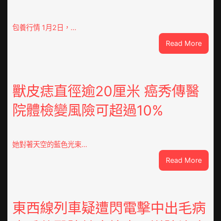
包養行情 1月2日，…
:
Read More
查
包
養
網
獸皮痣直徑逾20厘米 癌秀傳醫
心
院體檢變風險可超過10%
得
山
東
定
她對著天空的藍色光束…
陶：
:
Read More
冬
獸
日
皮
年
痣
夜
直
東西線列車疑遭閃電擊中出毛病
棚
徑
蔬