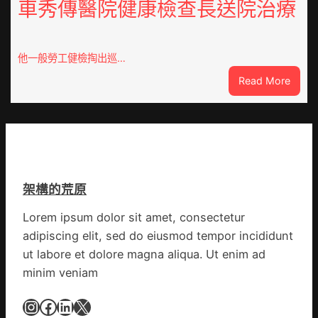
車秀傳醫院健康檢查長送院治療
逾
菜
20
生
厘
孩
米
子
他一般勞工健檢掏出巡…
癌
忙
:
Read More
秀
_
東
傳
中
西
醫
國
線
院
網
列
體
車
檢
疑
變
架構的荒原
遭
風
閃
險
Lorem ipsum dolor sit amet, consectetur
電
可
adipiscing elit, sed do eiusmod tempor incididunt
擊
超
中
ut labore et dolore magna aliqua. Ut enim ad
過
出
10%
minim veniam
毛
病
Instagram
Facebook
LinkedIn
X
車