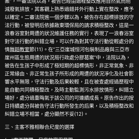
案”，一審法院以為，被告已經由過程整改應用自然氣而削
減廢氣排放，其客觀上熟悉過錯并外行動上實在整改，應予
以確定。二審法院進一個步驟以為，被告存在超標排放的守
法行動，被發明后依據啟東環保局的請求積極整改，這是一
浪春浴室對周遭的狀況維護任務的實行，表現了一浪春浴室
對守法行動的糾錯立場，可以作為對其守法行動從輕處分的
情
舞蹈教室
節(11)。在“三亞崖城恒河包裝制品廠與三亞市
崖州區生態周遭的狀況局行政處分膠葛案”中，法院以為，
被告在生孩子中形成了極短期的超標情形，非正常氣象、非
正常緣由、非正常生孩子所形成的周遭的狀況淨化及社會影
響水平無限，守法行動及后果較輕，且在被查處經過歷程中
能自動共同積極整改，及時主動監測污水排放情形，糾錯立
場好，處分過重晦氣于該公司的可連續成長。原告作出的按
日持續處分與被告守法行動所發生的后果，以及積極整改和
糾錯立場不相當，處分顯然不妥(12)。
三、主客不雅相聯合尺度的選擇