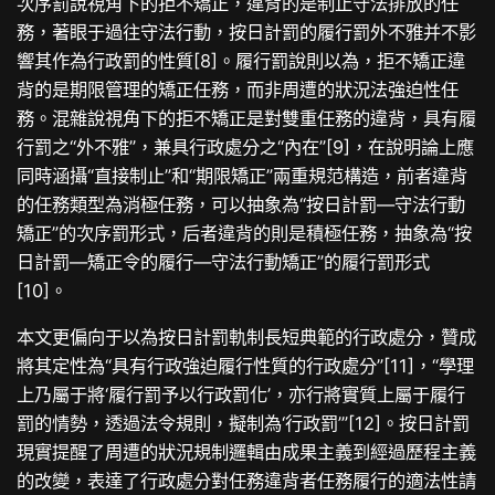
次序罰說視角下的拒不矯正，違背的是制止守法排放的任
務，著眼于過往守法行動，按日計罰的履行罰外不雅并不影
響其作為行政罰的性質[8]。履行罰說則以為，拒不矯正違
背的是期限管理的矯正任務，而非周遭的狀況法強迫性任
務。混雜說視角下的拒不矯正是對雙重任務的違背，具有履
行罰之“外不雅”，兼具行政處分之“內在”[9]，在說明論上應
同時涵攝“直接制止”和“期限矯正”兩重規范構造，前者違背
的任務類型為消極任務，可以抽象為“按日計罰—守法行動
矯正”的次序罰形式，后者違背的則是積極任務，抽象為“按
日計罰—矯正令的履行—守法行動矯正”的履行罰形式
[10]。
本文更偏向于以為按日計罰軌制長短典範的行政處分，贊成
將其定性為“具有行政強迫履行性質的行政處分”[11]，“學理
上乃屬于將‘履行罰予以行政罰化’，亦行將實質上屬于履行
罰的情勢，透過法令規則，擬制為‘行政罰’”[12]。按日計罰
現實提醒了周遭的狀況規制邏輯由成果主義到經過歷程主義
的改變，表達了行政處分對任務違背者任務履行的適法性請