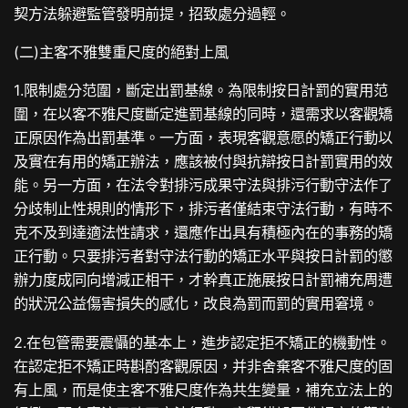
契方法躲避監管發明前提，招致處分過輕。
(二)主客不雅雙重尺度的絕對上風
1.限制處分范圍，斷定出罰基線。為限制按日計罰的實用范
圍，在以客不雅尺度斷定進罰基線的同時，還需求以客觀矯
正原因作為出罰基準。一方面，表現客觀意愿的矯正行動以
及實在有用的矯正辦法，應該被付與抗辯按日計罰實用的效
能。另一方面，在法令對排污成果守法與排污行動守法作了
分歧制止性規則的情形下，排污者僅結束守法行動，有時不
克不及到達適法性請求，還應作出具有積極內在的事務的矯
正行動。只要排污者對守法行動的矯正水平與按日計罰的懲
辦力度成同向增減正相干，才幹真正施展按日計罰補充周遭
的狀況公益傷害損失的感化，改良為罰而罰的實用窘境。
2.在包管需要震懾的基本上，進步認定拒不矯正的機動性。
在認定拒不矯正時斟酌客觀原因，并非舍棄客不雅尺度的固
有上風，而是使主客不雅尺度作為共生變量，補充立法上的