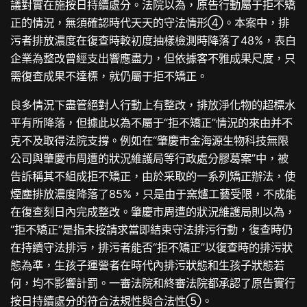
議對實在施按日持續處分。法院以為，原告行動屬于拒不矯
正的情況，無須確認時代天天的守法情形④。本案中，排
污者排放濃度在復查時較初度抽樣檢測時降落了48%，表白
企業為整改曾經支出響應盡力，但依據客不雅成果尺度，只
需復查成果不達標，就仍屬于拒不矯正。
良多情況下盡管絕對人行動上有整改，排放淨化物的超標水
平有所降落，但據此以為不屬于“拒不矯正”情況的來由并不
克不及取得法院支撐。例如在“肇慶市金海源生物科技無限
公司與肇慶市周遭的狀況維護局等行政處分膠葛案”中，被
告訴稱其不組成拒不矯正，由於采取的一系列矯正辦法，使
煙塵排放濃度降落了85%，只是由于窯爐工藝受限，不成能
在復查刻日內完成整改。肇慶市周遭的狀況維護局則以為，
“拒不矯正”是指未按請求當即結束守法排污行動，復查時仍
在持續守法排污，排污者能否“拒不矯正”以復查時的排污狀
態為準，生孩子運營者在時代內排污狀態和生孩子狀態若
何，均不影響計罰。一審法院和終審法院都承認了原告實行
按日持續處分的符合法規性與合法性⑤。