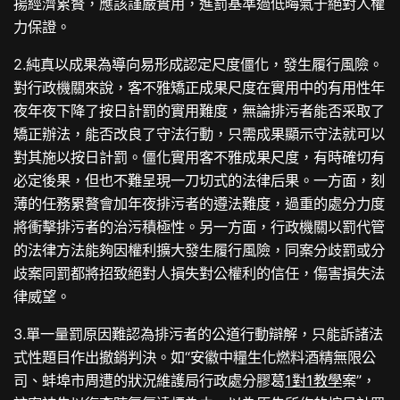
揚經濟累贅，應該謹嚴實用，進罰基準過低晦氣于絕對人權
力保證。
2.純真以成果為導向易形成認定尺度僵化，發生履行風險。
對行政機關來說，客不雅矯正成果尺度在實用中的有用性年
夜年夜下降了按日計罰的實用難度，無論排污者能否采取了
矯正辦法，能否改良了守法行動，只需成果顯示守法就可以
對其施以按日計罰。僵化實用客不雅成果尺度，有時確切有
必定後果，但也不難呈現一刀切式的法律后果。一方面，刻
薄的任務累贅會加年夜排污者的遵法難度，過重的處分力度
將衝擊排污者的治污積極性。另一方面，行政機關以罰代管
的法律方法能夠因權利擴大發生履行風險，同案分歧罰或分
歧案同罰都將招致絕對人損失對公權利的信任，傷害損失法
律威望。
3.單一量罰原因難認為排污者的公道行動辯解，只能訴諸法
式性題目作出撤銷判決。如“安徽中糧生化燃料酒精無限公
司、蚌埠市周遭的狀況維護局行政處分膠葛
1對1教學
案”，