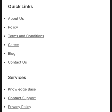
秀
Quick Links
傳
醫
About Us
院
健
Policy
康
Terms and Conditions
檢
查
Career
長
Blog
送
院
Contact Us
治
療
Services
Knowledge Base
Contact Support
Privacy Policy