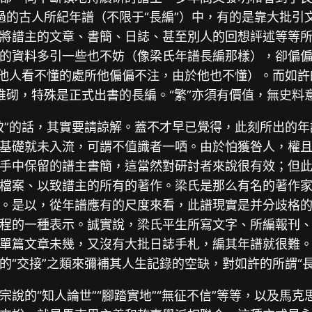
到過的古人所紀年譜（不限于“長編”）中，有的是靠大批
將譜主的文章、書簡、日誌、甚至別人的回想評述等等
的資料多引一些也不妨（像梁氏年譜長編那樣），卻偏
但他人看不懂的處所他偏偏不注，由於他也不懂）。而如
堆砌，特殊是正式出書的長編。“繁”亦須有價值，無史料意
致”的話，其實要請諒解。蓋不才早已覺得，此刻所出的
基礎就未入流，可謂不值識者一哂。由於怕獲咎人，權
手中保留的譜主書簡，這當然對研討者來說很有效；但
檔案、以致譜主的所有的著作。梁氏是那么有名的著作
。是以，從年譜應有的尺度來看，此譜現實是并分歧格
程的一種表示。誠實說，梁氏平生所寫文字、所編報刊
單篇文章未幾，又沒有大批日誌手札，編其年譜就很難
“交接”之類來彌補其人生記錄的空缺，對如許的所謂“長
說的“知人論世”“腳踏實地”“無征不信”等等，以及馬