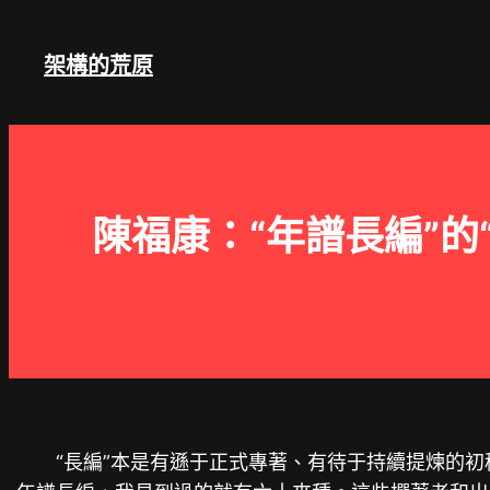
跳
至
架構的荒原
主
要
內
容
陳福康：“年譜長編”的
“長編”本是有遜于正式專著、有待于持續提煉的