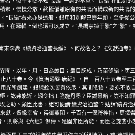
書者，似乎全然不知“長編”一詞的本意。“長編”在此刻
積聚，慢慢分散，終極偏離原有的共鳴而構成新的共鳴的情
法。“長編”看來亦是這般，錯用和別解已豐年頭，至多從公
來用，在邏輯上倒也還可以成立。“長編寧掉于繁”之“繁”，
南宋李燾《續資治通鑒長編》。何故名之？《文獻通考》載
異聞，以年、月、日為叢目；叢目既成，乃苗條編。唐三
，止八十卷。今《資治通鑒·唐紀》，自一百八十五卷至二
悉用光所創建，錯綜銓次皆有依憑，其間牴牾，要亦不敢
極，訖弗能近，矧令拙工強施丹墨？臣誠愚暗，豈不知
之助。顧臣此書，詎可便謂‘續資治通鑒’？姑謂‘續資治
冒來獻。夤縁幸會，得御燕閑，千百有一儻符神指，更擇
’者，則將與《六經》俱傳。是固非臣所能，而臣之戔戔小