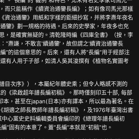
果”。“長編”的“義例”和特色，北宋有名史學家司馬光一
》，而只能稱作《續資治通鑒長編》；如有像司馬光那樣
依《資治通鑒》用紙和字樣的鉅細抄寫，并將李燾年夜名
治通鑒》劃一規格的待遇。后來的史學家，年夜多也充
意思，是確實無疑的。清乾隆時編《四庫全書》（按，李
燾謙，不敢言‘續通鑒’，故但謂之‘續資治通鑒長
編”的這個意思的。后來，還有人將“長編”用于經部注
至還有人用于子部，如清人吳其浚撰有《植物名實圖考
年譜目次序》），本屬紀年體史乘；但令人略感不測的
成的《梁啟超年譜長編初稿》。那時僅刻印五十部, 每部
，甚至在japan(日本)亦有譯本，所以最為著名。在
《胡適之師長教師年譜長編初稿》，及1976年臺灣出書
黨中心黨史史料編輯委員會編印的《總理年譜長編初
”固有的本意了。蓋“長編”本就是“初稿”也。