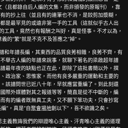
引文（且都錄自后人編的文集，而非頒發的原報刊），靠
所有的抄上往（並且有的連筆也不消，是鉸剪加漿糊，
偏都是最罕見的或遠非第一手的工具（這就似乎古人出
許的工具，竟然也有報酬之叫好，真是怪事。不才以為，
義的“繁”就是不克不及答應之“掉”。
年譜和年譜長編，其東西的品質良莠相雜，良莠不齊，有
且不舉古人編的年譜來說事，就聊下著名的梁啟超年譜
此譜最年夜的缺點也正在此，即除了這批書簡以外，撰
家、政治家、思惟家，而他有良多嚴重的運動和主要的
的。該譜問世已近八十年，早就應當重編了。到此刻還
、國際外媒體對其之報道等等，簡直是從不中斷的，編
。而有的編者既無真工夫，又不願下笨功夫，只會抄寫
編”，真是“自
聚會場地
劊以下”，吾不欲譏之矣。
克思主義教誨我們的辯證唯心主義、汗青唯心主義的道理