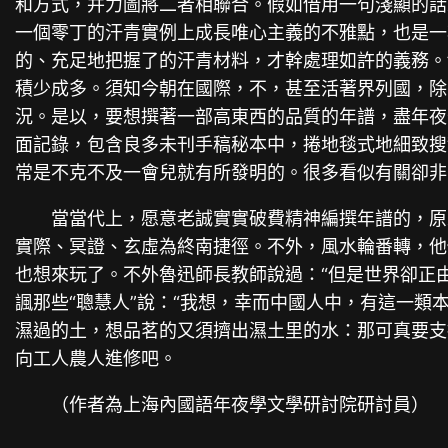
和方式，并力圖將二者相聯合。假如借用一句淺顯的話
一個零丁的汗青實例上成長唯心主義的不雅點，也是一
的、充足地把握了的汗青材料，才幹處理如許的義務。
積少成多。須知今朝在國際，不，甚至活著界列國，除
況。是以，要想撰著一部高東西的品質的年譜，盡年夜
面記錄，包含良多未刊手稿秘本中，捲地毯式地細致搜
常是不克不及一會兒就有所發明的。很多看似有關卻非
當當代上，愿意老誠實實破費精神編撰年譜的，原
實際、冥證、玄虛為終南捷徑。不外，風水輪番轉，他
也想來玩了。不外魯迅師長教師說過：“但是世界卻正
諷那些“聰慧人”說：“我想，幸而中國人中，有這一
濕過的土，想品茗的又須擠出濕土里的水：那可真要支
向工人農人進修吧。
（作者為上海內國語年夜學文學研討院研討員）