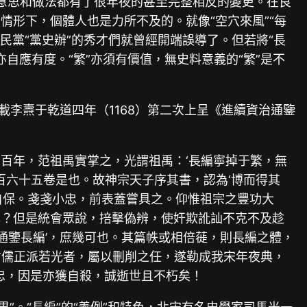
的意思和做法都有了很年夜的甚至完整相反的變更。在良
形下，個體人也是力所不及的。就像“空穴來風”“每
民黨“黨史辦”的秀才們就曾經開端誤導了。但若將“長
亦自應有度。“繁”亦須有價值，無史料意義的“繁”是不
李燾于乾道四年（1168）第二次上呈《進續資治通鑒
百年，范祖禹實掌之，光謂祖禹：‘長編寧掉于繁，無
百六十五卷是也。故神宗天子序其書，認為‘博而得其
自保。戔戔小忠，前表蓋嘗具之。仰惟祖宗之豐功大
罪？但是統會眾說，掊擊偽辨，使奸欺訛訕不克不及趁
通鑒長編’，庶幾可也。其篇帙或相倍蓰，則長編之體，
耆儒正派若光者，屬以刪削之任，遂勒成我宋年夜典，
忠，因是亦獲自殺，誠逝世且不朽矣！