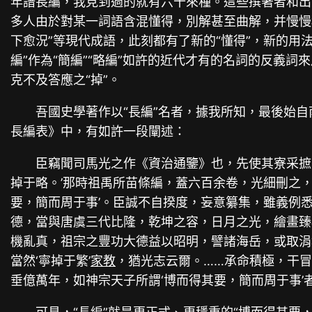
年譜長編，我見到過的就有六十來種。這些撰著者和出
多人由於對某一詞語含混懂得，別解甚至曲解，并慢慢
下愈況”等現代成語，此刻都有了新的“懂得”，新的用
編”作為“簡編”“略編”如許的近代才有的名詞的反義詞
克不及答應之“掉”。
吾國史學著作以“長編”名者，據我所知，最後始自
長編表》中，有如許一段闡述：
臣竊聞司馬光之作《資治通鑒》也，先使其寮采摭
掉于略。’那時祖禹所苗條編，蓋六百余卷，光細刪之
要，簡而周于事’。臣誠不自揆度，妄意纂集，雖義例
德，當與唐虞三代比隆，乾坤之容，日月之光，繪畫臻
機亂真，祖宗之豐功大德益以昭明，譬諸海岳，或取涓埃
當然‘寧掉于繁’
家教
，猶光志云爾。……承命積極，干
垂億萬年，如神宗天子所謂‘博而得其要，簡而周于事