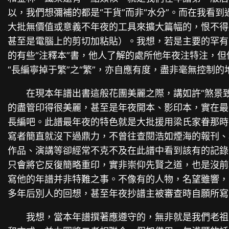
以，我們想彌補的都是“干貨”而非“水分”。而在我看
大批無價值或意義不年夜的工具來擴大篇幅的，恨不得
甚至是電腦上的剪切加粘貼）。我想，若是主要的罕有
的有些“注釋本”書，他人了解的處所他年夜注特注，
“長編寧掉于繁”之“繁”，亦自應有度，盡非毫無控制的
在現本年譜出書這般花團美麗之際，講如許“煞景
的盡管印得很美麗，甚至是年夜開本、影印本，實在最
長編吧。此譜最年夜的特色就是大批援用梁氏家眷那時
寫者簡直就沒下過鼎力，不曾往查閱浩如煙海的報刊、
作品、演講等卻經常不克不及在此譜中看到該有的記錄
只會將它反復簡略重印，實非崇仰先賢之道，也是沒前
寫他的年譜并非特難之事。不像有的人物，名望雖響，
多年后別人的回想，甚至年夜抄譜主被審查時自願所寫的
我想，當本年譜撰著應遵守的，無非就是我們老祖宗