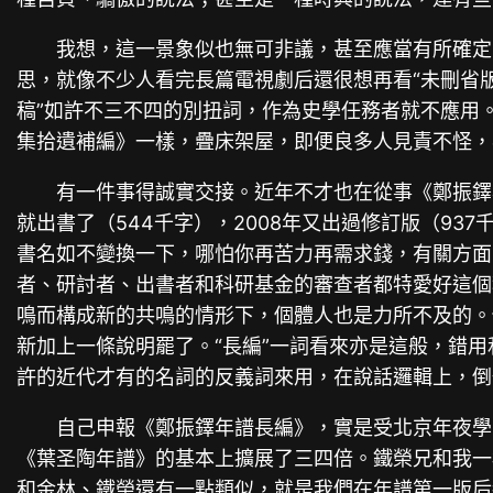
我想，這一景象似也無可非議，甚至應當有所確定
思，就像不少人看完長篇電視劇后還很想再看“未刪省版
稿”如許不三不四的別扭詞，作為史學任務者就不應用
集拾遺補編》一樣，疊床架屋，即便良多人見責不怪，
有一件事得誠實交接。近年不才也在從事《鄭振鐸
就出書了（544千字），2008年又出過修訂版（9
書名如不變換一下，哪怕你再苦力再需求錢，有關方面咋
者、研討者、出書者和科研基金的審查者都特愛好這個
鳴而構成新的共鳴的情形下，個體人也是力所不及的。例
新加上一條說明罷了。“長編”一詞看來亦是這般，錯用和
許的近代才有的名詞的反義詞來用，在說話邏輯上，倒
自己申報《鄭振鐸年譜長編》，實是受北京年夜學
《葉圣陶年譜》的基本上擴展了三四倍。鐵榮兄和我一
和金林、鐵榮還有一點類似，就是我們在年譜第一版后