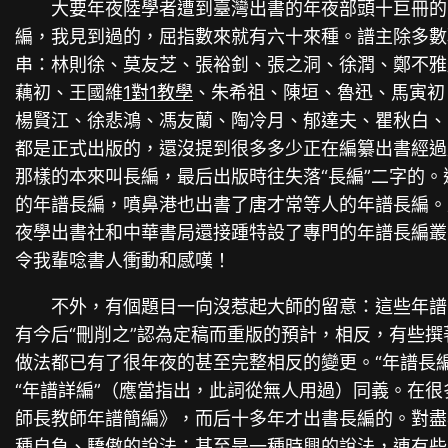
大要年夜陸學者遭到臺灣出書的年夜部頭十巨冊的
編，我見到過的，屈指數來就有六十來種。譜主除多數
串：林則徐、莫友芝、張裕釗、張之洞、徐潤、鄭不雅
藕初、王國維
1對1教學
、朱希祖、陳垣、魯迅、馬寅初
楊賢江、徐悲鴻、馮友蘭、陶冷月、郁達夫、瞿秋白、
都是正式出版的，還沒提到很多多少正在編纂出書經過
那樣的本來叫長編，最后出版時往失落“長編”二字的
的年譜長編，噴鼻港也出書了唐才常等人的年譜長編。
夜學出書社和中華書局還接踵特設了專門的年譜長編叢
令我輩唸書人衝動和感嘆！
不外，有個題目一向沒惹起大師的留意：這些年譜
有今后“刪削之”認為定稿而重版的預計，相反，有些撰
做法都已有了很年夜的甚至完整相反的變更。“年譜長編”
“年譜詳編”（應當指出，此詞從無人用過）同義。在很
師長教師年譜簡編》，而后十多年才出書長編的。對盡
種自負、驕傲的說法；甚至是一種時興的說法，連有些