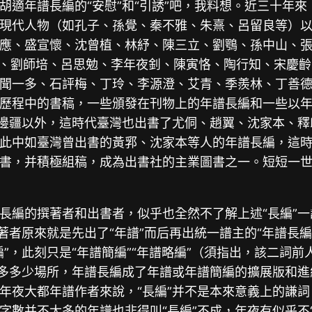
胡適年譜長編的“安慰”和“引誘”吧，我料想。近三十年
現代人物（如孔子、孫覺、秦不雅、朱熹、呂留良等）
應、盛宣懷、沈曾植、林紓、陳三立、劉鶚、孫中山、
、劉師培、呂思勉、李年夜釗、陳寅恪、陶行知、宋慶齡
聞一多、石評梅、丁玲、李源澄、艾青、季羨林、丁善德
歷程中的書稿，一些頒發在刊物上的年譜長編和一些以
。邊疆以外，這時代臺灣也出書了尤侗、趙翼、沈家本、
此中如臺灣曾出書的黃郛、沈家本等人的年譜長編，這
書，并積極組稿，成為出書社的主業圖書之一。短短一
長編的撰著者和出書者，似乎也全然不了解上述“長編”
著者原來就是先出了“年譜”而后再出統一譜主的“年譜長編
，此刻只是“年譜簡編”“年譜略編”（須指出，該二詞前人
多多少場所，年譜長編成了年譜或年譜簡編的擴展版和進級
年夜大都年譜作者來說，“長編”并不是本來意義上的謙詞
字數并不太多的年譜也非得叫“長編”不成，年夜有似乎不