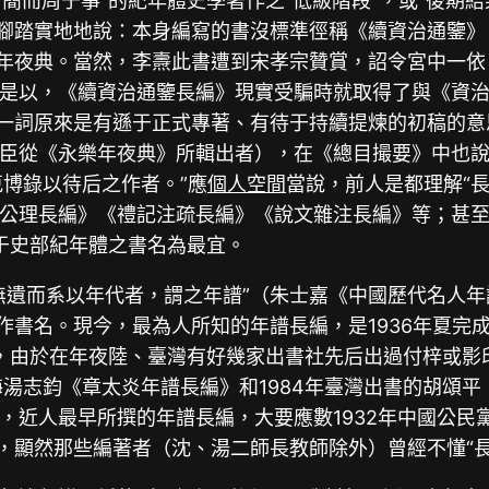
簡而周于事”的紀年體史學著作之“低級階段”，或“後期結
又腳踏實地地說：本身編寫的書沒標準徑稱《續資治通鑒
的年夜典。當然，李燾此書遭到宋孝宗贊賞，詔令宮中一
是以，《續資治通鑒長編》現實受騙時就取得了與《資
”一詞原來是有遜于正式專著、有待于持續提煉的初稿的
從《永樂年夜典》所輯出者），在《總目撮要》中也說：“
蒐博錄以待后之作者。”應
個人空間
當說，前人是都理解“長
公理長編》《禮記注疏長編》《說文雜注長編》等；甚
用于史部紀年體之書名為最宜。
無遺而系以年代者，謂之年譜”（朱士嘉《中國歷代名人
作書名。現今，最為人所知的年譜長編，是1936年夏完
，由於在年夜陸、臺灣有好幾家出書社先后出過付梓或影印本
海湯志鈞《章太炎年譜長編》和1984年臺灣出書的胡頌平
，近人最早所撰的年譜長編，大要應數1932年中國公民
，顯然那些編著者（沈、湯二師長教師除外）曾經不懂“長編