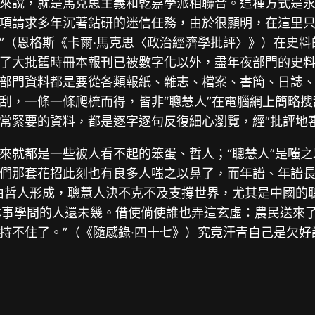
來說，就是馬克思主義和乾嘉學派相聯合。這種方式是永
項請求多年沉著鉆研的迷信任務，由於很顯明，在這里
”（恩格斯《卡爾·馬克思〈政治經濟學批評〉》）在史
了大批舊時冊本報刊已被數字化以外，盡年夜部門的史
部門資料都是要從各類報紙、雜志、檔案、書簡、日誌
刮，一條一條爬梳而得，皆非“聰慧人”在電腦網上簡略
常緊要的資料，都是逐字逐句反復細心瀏覽，經“批評地
來就都是一些被人看不起的笨蛋、哲人；“聰慧人”是嗤
們那套花招此刻也有良多人嗤之以鼻了，而年譜、年譜長
由哲人形成，聰慧人決不克不及支撐世界，尤其是中國的
類本事學問的人還未幾。借使倘使誰也弄這玄虛：農民送來
持不住了。”（《隨感錄·四十七》）究竟汗青自己是欠