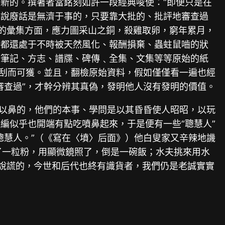
新的。撰著者當銘刻如許一段經典唆使：“即便只是在
只說廢話是無濟于事的，只要靠大批的、批評地審查過
料的彙集方面，應力圖采山之銅，殺雞取卵，窮年累月，
料都還處于不時被天然風化、報酬損棄、蟲蛀鼠嚙的狀
、筆記、方志、譜牒、碑傳﹑全集、文集等等原始的紙
搜刮而可獲。並且，翻檢原始資料，假如僅僅看一遍也經
審查過”，才幹分辨其真偽，發明他人沒有發明的價值。
之以鼻的，他們的本事、學問是以其昏昏使人昭昭，以玩
編似乎也開端有點吃噴鼻起來，于是便有一些“聰慧人”
聰慧人。”（《寫在〈墳〉后面》）他白叟家又辛辣地譏
了一粒粉，用顯微鏡照了，倒是一碗飯；水夫挑來用水
好說謊的，今世和后代也終有識貨者，我們仍是老誠實實