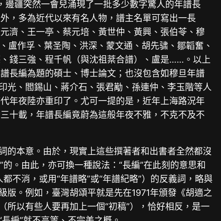
來，邊疆突然一會兒涌現了一批多少數字驚人的年譜長
以外，多為近代以來有名人物，譜主名單可寫出一長
張元濟、王一亭、蔡元培、黃世仲、黃興、張伯苓、穆
、盧作孚、葉圣陶、洪深、蒙文通、胡先骕、鄒韜奮、
、錢三強、程千帆（與沈祖棻合譜）、盧是……。以上
年譜長編為題的碩士、博士論文；也沒包含如穆旦年譜
釋印光、閻錫山、蔣介石、張君勱、孫連仲、李玉階等人
時代年夜陸亦重印了。尤可一提的是，近年上海路況年
世三十載，年譜長編竟蔚為這般年夜不雅，不克不及不
一詞的本意。由於，現實上這些撰著者和出書者全然都沒
”的。由此，亦可換一種說法：“長編”在此刻的意思和
都不消，或用“年譜略”或“年譜紀略”）的反義詞，略與
版。例如，臺灣胡頌平就是先在1971年頒發《胡適之
（所以有些人要再加上一個“初稿”），恰好相反，是一
“長編”就不高等、不完美之概。