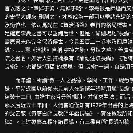
可見，“長編”就是更正式、更穩重的“博而得其要，
言以蔽之：“寧掉于繁，無掉于略”。李燾很是謙遜而
的史學大師來“刪削之”，才幹成為一部可以垂諸永遠
及銜位也一依司馬光在《資治通鑒》卷首的格局標書。
足確定李燾之書可以垂諸后世。但是，
瑜伽場地
“長編
燾原書未能完全保留傳世，今見五百二十卷本乃四庫館臣
編’。……燾《進狀》自稱‘寧掉之繁，毋掉之略’，蓋廣
疏之書名，如清人劉寶楠撰有《論語注疏長編》《毛詩
長編》。也都是“初稿”的意思。但“長編”一詞，自是
而年譜，所謂“敘一人之品德、學問、工作，纖悉
是，平易近國以前從未見前人在編撰年譜時用過“長編”
線裝十二冊, 由譜主家眷分贈親朋，并征求看法；而后
那以后近五十年間，人們普通僅知有1979年出書的上
的沈云龍《黃膺白師長教師年譜長編》。實在據我所知
稿》。上述寥寥五種年譜長編，有三種自稱“長編初稿”