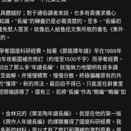
越具體越好；對于通俗讀者來說，也多有責備求備心
識，“長編”的轉義仍是必需清楚的。至多，“長編初
難免惹人匿笑。就像后人給魯迅文集所取的書名《集外
名的。
爭奪國度科研經費。拙著《鄭振鐸年譜》早在1988年
做年夜範圍補充修訂（約增至1500千字）而爭奪經費，
刻出了那么多“年譜長編”，就強無力地闡明有良多讀
甚至曲解，并慢慢積聚，慢慢分散，終極偏離原有的共
的“懂得”，新的用法，最后迫不得已，只能是在辭書里
端誤導了。還有三，若將“長編”作為“簡編”“略編”如
勵。金林兄的《葉圣陶年譜長編》，就是在他的第一版
以《周作人年譜長編》的課題獲得了國度科研經費。我
良多新的材料，是以才有了修訂和彌補的激烈愿看。是