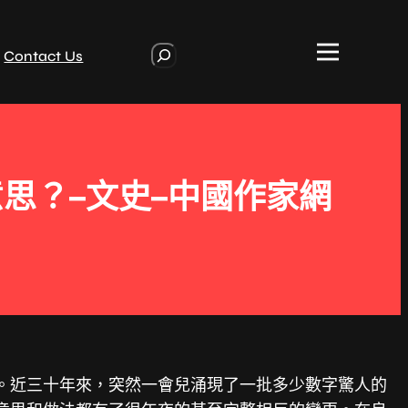
S
Contact Us
e
a
r
c
h
意思？–文史–中國作家網
名。近三十年來，突然一會兒涌現了一批多少數字驚人的