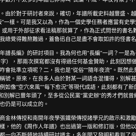
。由於對于研討者來說，確切，年譜所載史料越豐盛、
”一樣。可是我又以為，作為一個史學任務者應當有史學知
。或用于外部征求看法稿那就算了，作為正式問世的書名
我總覺得難熬難過，蓋魯迅自己是盡不會取如許的怪書
年譜長編》的研討項目。我為何也用“長編”一詞？一是為
37千字），那兩次撰寫都沒有得過任何基金贊助，此刻因想
會批準立項呢？二，我也是“從俗”“隨年夜流”。既然此
稱號。原來，在良多人由於對某一詞語含混懂得，別解
如像“空穴來風”“每下愈況”等現代成語，此刻都有了新
別解已豐年頭了，至多從公民黨“黨史辦”的秀才們就曾經開
也仍是可以成立的。
商金林傳授和南開年夜學張鐵榮傳授諸學兄的啟示和激
樣，他的《周作人年譜》也出過第一版和修訂版，但他
都一向不斷頓地持續研討譜主，多年間又發明和看到了