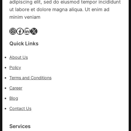
集
adipiscing elit, sed do eiusmod tempor incididunt
進
地
ut labore et dolore magna aliqua. Ut enim ad
市”
minim veniam
激
活
Instagram
Facebook
LinkedIn
X
村
落
成
Quick Links
長
新
About Us
動
Policy
能
_
Terms and Conditions
中
國
Career
網
Blog
Contact Us
Services