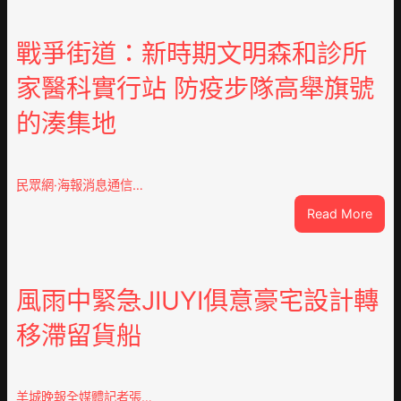
戰爭街道：新時期文明森和診所
家醫科實行站 防疫步隊高舉旗號
的湊集地
民眾網·海報消息通信…
:
Read More
戰
爭
街
道：
風雨中緊急JIUYI俱意豪宅設計轉
新
移滯留貨船
時
期
文
明
羊城晚報全媒體記者張…