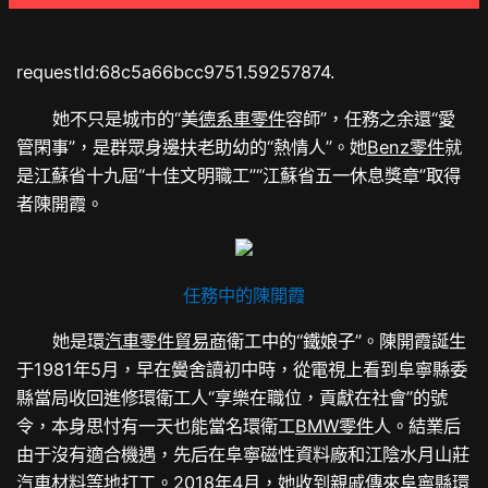
requestId:68c5a66bcc9751.59257874.
她不只是城市的“美
德系車零件
容師”，任務之余還“愛
管閑事”，是群眾身邊扶老助幼的“熱情人”。她
Benz零件
就
是江蘇省十九屆“十佳文明職工”“江蘇省五一休息獎章”取得
者陳開霞。
任務中的陳開霞
她是環
汽車零件貿易商
衛工中的“鐵娘子”。陳開霞誕生
于1981年5月，早在黌舍讀初中時，從電視上看到阜寧縣委
縣當局收回進修環衛工人“享樂在職位，貢獻在社會”的號
令，本身思忖有一天也能當名環衛工
BMW零件
人。結業后
由于沒有適合機遇，先后在阜寧磁性資料廠和江陰水月山莊
汽車材料
等地打工。2018年4月，她收到親戚傳來阜寧縣環