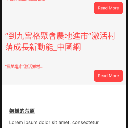
森
:
Read More
和
風
診
雨
所
中
家
緊
“到九宮格聚會農地進市”激活村
醫
急
科
落成長新動能_中國網
JIUY
實
俱
行
意
站
豪
防
“農地進市”激活鄉村…
宅
疫
:
Read More
設
步
“到
計
隊
九
轉
高
宮
移
舉
格
滯
旗
聚
留
號
架構的荒原
會
貨
的
農
船
Lorem ipsum dolor sit amet, consectetur
湊
地