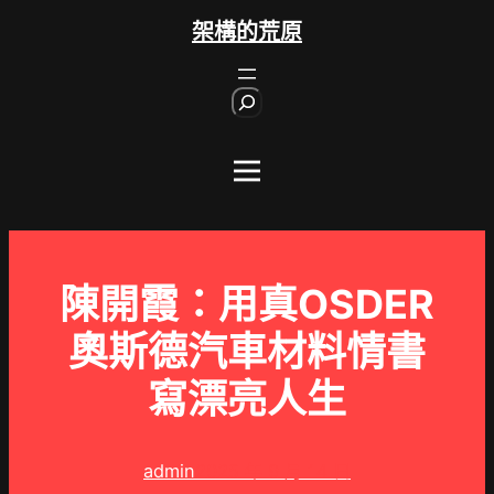
跳
架構的荒原
至
主
S
要
e
內
a
r
容
c
h
陳開霞：用真OSDER
奧斯德汽車材料情書
寫漂亮人生
admin
2025 年 9 月 14 日