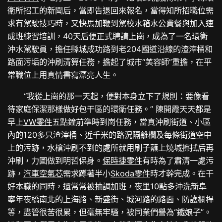
衛所招工的新聞后，當即告退回來報名，當得知所招職位需
求有駕駛技巧時，又快馬加鞭到駕校
水箱水
公費餐與加入速
成班練習培訓，40天后便正式聘請上崗，成為了一名環衛
沖水駕駛員，擔任縣城成功路到老204國道沿線的渣滓桶和
路面污垢的沖刷清算任務，擔起了城市“美容師”重擔，在平
常職位上用真情書寫漂亮人生。
“我從上崗的那一天起，便對本身立下了規則：要像看
待家庭保潔那樣做好包干區的環衛任務。” 陳開霞天天都是
早上
VW零件
五點鐘前準時到崗任務，當真沖刷街道、小區
內的120多只渣滓桶、近千米的路況隔離欄及每條街道空中
上的污跡，水槍沖刷不到的處所就用刷子蘸上燒堿擦拭后再
沖刷，力圖做到明哲保身。
保時捷零件
有時為了肅清一處污
跡，
汽車空氣芯
需求蹲著半小
Skoda零件
時才幹完成。在干
好本職的同時，還常常被抽調加班，夜里10點多沖洗新阜
寧年夜橋南北的上海路、新盛街、城河路的路面、防護欄桿
等，盡管很苦很累，但毫無牢騷，被同業們譽為“鐵娘子”。