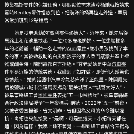
搜集
福斯零件
的保證任務，哪個點位需求渣滓桶她就按請求
實時
Bentley零件
投放到位，把裝滿的桶再拉走外送，早晨
常常加班到12點鐘后。
她是扶老助幼的“
賓利零件
熱情人”。近年來，她先后從
馬路上和花池里扶起了一位70多歲老奶奶、一位患腦梗多
年的老爺爺，輔助一名走掉的
Audi零件
8歲小男孩找到了本
身的家。當被她救助的白叟和孩子的家人登門感激并奉上禮
物或酬金時，陳開霞都直言拒絕。“尊老愛幼是中華
汽車零
件
平易近族的傳統美德，我碰到了如許做，即便他人碰著也
會這般。” 她的話語中
汽車冷氣芯
佈滿了正能量。陳開霞先
后被鹽城市城市治理局表揚為“最美城管人”“城管大好人”，
被阜寧縣總工會
奧迪零件
表揚“五一巾幗標兵”，被阜寧縣綜
合行政法律局授予“十年夜標兵”稱號。2022年“五一”前夜，
又被省委宣揚部、省文明辦、省但因為父母的命令難以違
抗，肖拓也只能接受。”是啊，可是這幾天，小拓每天都在
追，因為這樣，我晚上睡不著覺，一想到總工會結合表揚為