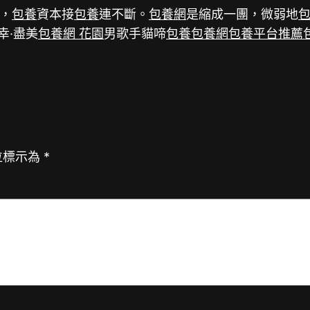
，
包養
資本接
包養
連不斷。
包養網
是縮成一團，微弱地
幸·盡美
包養網 花園
男歌手貓啼
包養
包養網
包養平台推薦
位標示為
*