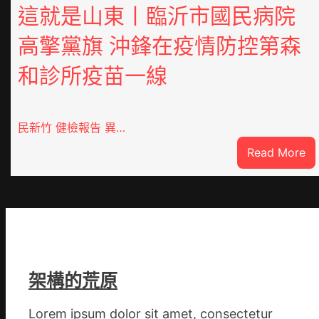
這就是山東丨臨沂市國民病院
高擎黨旗 沖鋒在疫情防控第森
和診所疫苗一線
民新竹 健檢報告 異…
:
Read More
這
就
是
山
東
丨
臨
架構的荒原
沂
市
Lorem ipsum dolor sit amet, consectetur