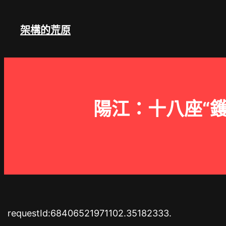
跳
至
架構的荒原
主
要
內
容
陽江：十八座“
requestId:68406521971102.35182333.