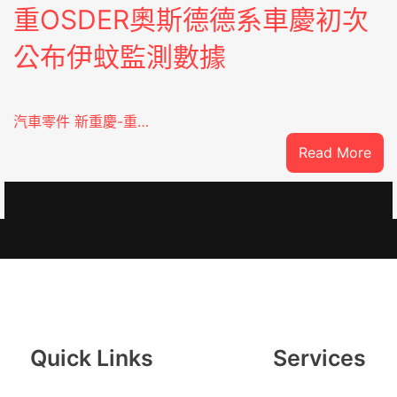
重OSDER奧斯德德系車慶初次
公布伊蚊監測數據
汽車零件 新重慶-重…
:
Read More
重
OS
奧
斯
德
德
系
車
慶
Quick Links
Services
初
次