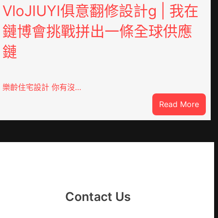
VloJIUYI俱意翻修設計g | 我在
鏈博會挑戰拼出一條全球供應
鏈
樂齡住宅設計 你有沒…
:
Read More
DER
VloJ
俱
意
翻
修
設
計
Contact Us
g
|