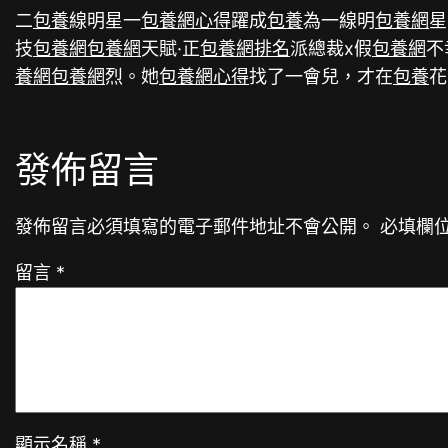
二
包養
線明星一
包養網心得
躍成
包養
為一線明
包養網
星
技
包養網
包養網
天賦·正
包養網排名
派總裁x假
包養網
不
養網
包養網
烈。她
包養網心得
找了一會兒，才在
包養
花
發佈留言
發佈留言必須填寫的電子郵件地址不會公開。
必填欄
留言
*
顯示名稱
*