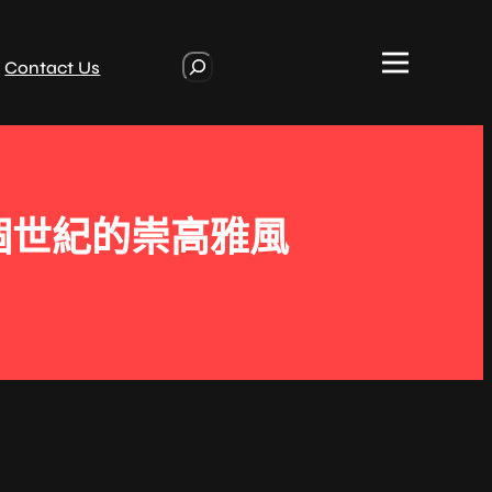
S
Contact Us
e
a
r
c
h
個世紀的崇高雅風