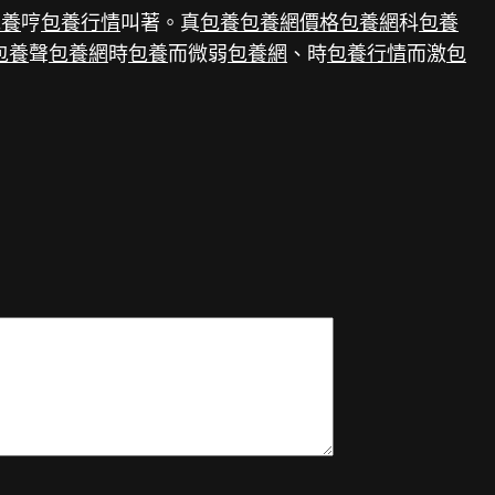
包養
哼
包養行情
叫著。真
包養
包養網價格
包養網
科
包養
包養
聲
包養網
時
包養
而微弱
包養網
、時
包養行情
而激
包